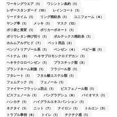
ワーキングウエア（1）
ワシントン条約（1）
レザースタンダード（10）
レインコート（1）
リードタイム（1）
リング精紡糸（1）
ユニフォーム（4）
ヤング率（1）
メッキ（1）
マスク（12）
ポリ袋と黄変（1）
ポリカーボネート（1）
ポリウレタン伸び切り（1）
ボルテックス精紡糸（1）
ホルムアルデヒド（7）
ペット用品（2）
ベンゾトリアゾール系（1）
ベンゼン（4）
ベビー服（1）
ベトナム（3）
ヘキサブロモシクロドデカン（1）
ヘキサクロロベンゼン（1）
プラスチック類（3）
ブランドネーム刺激（1）
フラジール形（1）
フタレート（1）
フタル酸エステル類（1）
フェムテック（1）
フェノール（1）
ファイヤーフラッシュ防止（1）
ビスフェノール類（1）
ビスフェノール（1）
バングラデシュ（6）
バイオマス（1）
ハンカチ（1）
ハイグラルエキスパンション（1）
ネクタイ（1）
ニット（7）
ナイロン（1）
トルエン（3）
トラブル事例（6）
トイレ（1）
チクチク感（1）