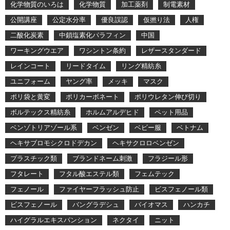
化学物質のいろは
化学物質
加工薬剤
制電素材
公開講座
公定水分率
優良誤認
仮撚り法
人権
二酸化炭素
中鎖塩素化パラフィン
中国
ワーキングウエア
ワシントン条約
レザースタンダード
レインコート
リードタイム
リング精紡糸
ユニフォーム
ヤング率
メッキ
マスク
ポリ袋と黄変
ポリカーボネート
ポリウレタン伸び切り
ボルテックス精紡糸
ホルムアルデヒド
ペット用品
ベンゾトリアゾール系
ベンゼン
ベビー服
ベトナム
ヘキサブロモシクロドデカン
ヘキサクロロベンゼン
プラスチック類
ブランドネーム刺激
フラジール形
フタレート
フタル酸エステル類
フェムテック
フェノール
ファイヤーフラッシュ防止
ビスフェノール類
ビスフェノール
バングラデシュ
バイオマス
ハンカチ
ハイグラルエキスパンション
ネクタイ
ニット