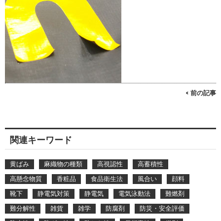
< 前の記事
関連キーワード
黄ばみ
麻織物の種類
高視認性
高蓄積性
高懸念物質
香粧品
食品衛生法
風合い
顔料
靴下
静電気対策
静電気
電気泳動法
難燃剤
難分解性
雑貨
雑学
防腐剤
防災・安全評価