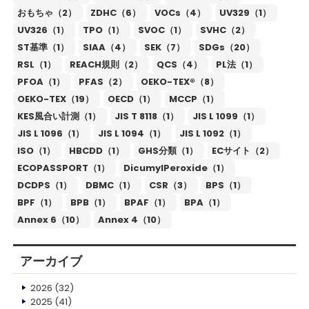
おもちゃ（2）
ZDHC（6）
VOCs（4）
UV329（1）
UV326（1）
TPO（1）
SVOC（1）
SVHC（2）
ST基準（1）
SIAA（4）
SEK（7）
SDGs（20）
RSL（1）
REACH規則（2）
QCS（4）
PL法（1）
PFOA（1）
PFAS（2）
OEKO-TEX®（8）
OEKO-TEX（19）
OECD（1）
MCCP（1）
KES風合い計測（1）
JIS T 8118（1）
JIS L 1099（1）
JIS L 1096（1）
JIS L 1094（1）
JIS L 1092（1）
ISO（1）
HBCDD（1）
GHS分類（1）
ECサイト（2）
ECOPASSPORT（1）
DicumylPeroxide（1）
DCDPS（1）
DBMC（1）
CSR（3）
BPS（1）
BPF（1）
BPB（1）
BPAF（1）
BPA（1）
Annex 6（10）
Annex 4（10）
アーカイブ
2026
(32)
2025
(41)