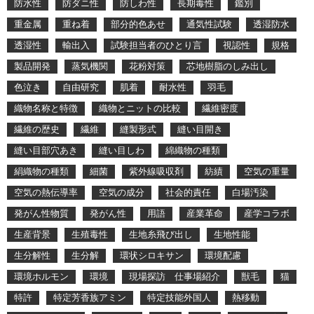
防水性
防ダニ性
防しわ性
長期毒性
鑑別
重金属
重ね着
部分的色あせ
通気性試験
透湿防水
透湿性
輸出入
試験担当者のひとり言
視認性
規格
製品開発
蒸気機関
花粉対策
芯地樹脂のしみ出し
色泣き
自由研究
肌着
耐水性
羽毛
織物名称と特徴
織物とニットの比較
繊維密度
繊維の歴史
繊維
縫製形式
縫い目開き
縫い目部穴あき
縫い目しわ
綿織物の種類
絹織物の種類
細菌
紫外線吸収剤
紡績
空気の重量
空気の熱伝導率
空気の成分
社会的責任
白場汚染
発がん性物質
発がん性
用語
産業革命
産学コラボ
生産背景
生殖毒性
生地糸飛び出し
生地性能
生分解性
生分解
環状シロキサン
環境配慮
環境ホルモン
環境
現場探訪 仕事場紹介
獣毛
猫
特許
特定芳香族アミン
特定技能外国人
熱移動