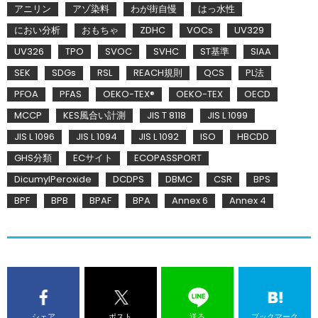
アニリン
アゾ染料
わが街自慢
はっ水性
におい分析
おもちゃ
ZDHC
VOCs
UV329
UV326
TPO
SVOC
SVHC
ST基準
SIAA
SEK
SDGs
RSL
REACH規則
QCS
PL法
PFOA
PFAS
OEKO-TEX®
OEKO-TEX
OECD
MCCP
KES風合い計測
JIS T 8118
JIS L 1099
JIS L 1096
JIS L 1094
JIS L 1092
ISO
HBCDD
GHS分類
ECサイト
ECOPASSPORT
DicumylPeroxide
DCDPS
DBMC
CSR
BPS
BPF
BPB
BPAF
BPA
Annex 6
Annex 4
シェア
ポスト
送る
ブックマーク