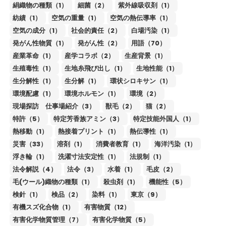
絹織物の種類（1）
細菌（2）
紫外線吸収剤（1）
紡績（1）
空気の重量（1）
空気の熱伝導率（1）
空気の成分（1）
社会的責任（2）
白場汚染（1）
発がん性物質（1）
発がん性（2）
用語（70）
産業革命（1）
産学コラボ（2）
生産背景（1）
生殖毒性（1）
生地糸飛び出し（1）
生地性能（1）
生分解性（1）
生分解（1）
環状シロキサン（1）
環境配慮（1）
環境ホルモン（1）
環境（2）
現場探訪 仕事場紹介（3）
獣毛（2）
猫（2）
特許（5）
特定芳香族アミン（3）
特定技能外国人（1）
熱移動（1）
熱接着プリント（1）
熱伝導性（1）
災害（33）
溶剤（1）
消費者教育（1）
海洋汚染（1）
浮き輪（1）
洗濯寸法安定性（1）
法規制（1）
法令解説（4）
法令（3）
水着（1）
毛皮（2）
毛(ウール)織物の種類（1）
殺虫剤（1）
機能性（5）
検針（1）
検品（2）
染料（1）
東京（9）
有機スズ化合物（1）
有害物質（12）
有害化学物質管理（7）
有害化学物質（5）