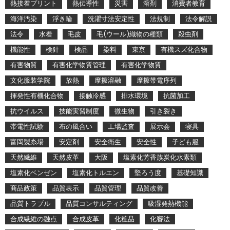
熱接着プリント
熱伝導性
災害
溶剤
消費者教育
海洋汚染
浮き輪
洗濯寸法安定性
法規制
法令解説
法令
水着
毛皮
毛(ウール)織物の種類
殺虫剤
機能性
検針
検品
染料
東京
有機スズ化合物
有害物質
有害化学物質管理
有害化学物質
文化服装学院
放熱
摩擦溶融
摩擦帯電序列
揮発性有機化合物
接触冷感
排水環境
抗菌加工
抗ウイルス
技能実習制度
微生物
引き裂き
帯電性試験
布の風合い
工場監査
展示会
寝具
富岡製糸場
安定剤
安全衛生
安全性
子ども服
天然繊維
天然皮革
大阪
塩素化芳香族炭化水素類
塩素化ベンゼン
塩素化トルエン
堅ろう度
基礎知識
商品政策
品質表示
品質管理
品質改善
品質トラブル
品質コンサルティング
吸湿発熱機能
合成繊維の融点
合成皮革
化粧品
化審法