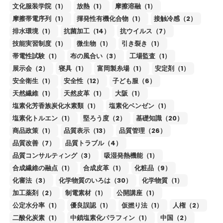
文化服装学院（1）
放熱（1）
摩擦溶融（1）
摩擦帯電序列（1）
揮発性有機化合物（1）
接触冷感（2）
排水環境（1）
抗菌加工（14）
抗ウイルス（7）
技能実習制度（1）
微生物（1）
引き裂き（1）
帯電性試験（1）
布の風合い（3）
工場監査（1）
展示会（2）
寝具（1）
富岡製糸場（1）
安定剤（1）
安全衛生（1）
安全性（12）
子ども服（6）
天然繊維（1）
天然皮革（1）
大阪（1）
塩素化芳香族炭化水素類（1）
塩素化ベンゼン（1）
塩素化トルエン（1）
堅ろう度（2）
基礎知識（20）
商品政策（1）
品質表示（13）
品質管理（26）
品質改善（7）
品質トラブル（4）
品質コンサルティング（3）
吸湿発熱機能（1）
合成繊維の融点（1）
合成皮革（1）
化粧品（9）
化審法（3）
化学物質のいろは（30）
化学物質（1）
加工薬剤（2）
制電素材（1）
公開講座（1）
公定水分率（1）
優良誤認（1）
仮撚り法（1）
人権（2）
二酸化炭素（1）
中鎖塩素化パラフィン（1）
中国（2）