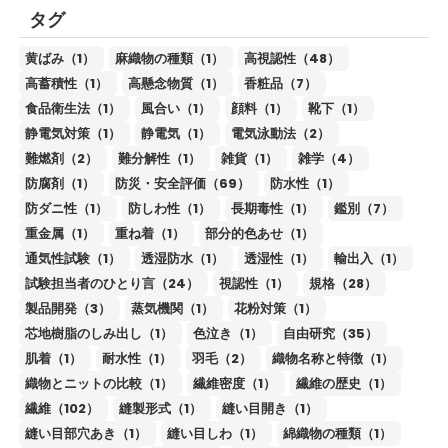
タグ
黄ばみ（1）
麻織物の種類（1）
高視認性（48）
高蓄積性（1）
高懸念物質（1）
香粧品（7）
食品衛生法（1）
風合い（1）
顔料（1）
靴下（1）
静電気対策（1）
静電気（1）
電気泳動法（2）
難燃剤（2）
難分解性（1）
雑貨（1）
雑学（4）
防腐剤（1）
防災・安全評価（69）
防水性（1）
防ダニ性（1）
防しわ性（1）
長期毒性（1）
鑑別（7）
重金属（1）
重ね着（1）
部分的色あせ（1）
通気性試験（1）
透湿防水（1）
透湿性（1）
輸出入（1）
試験担当者のひとり言（24）
視認性（1）
規格（28）
製品開発（3）
蒸気機関（1）
花粉対策（1）
芯地樹脂のしみ出し（1）
色泣き（1）
自由研究（35）
肌着（1）
耐水性（1）
羽毛（2）
織物名称と特徴（1）
織物とニットの比較（1）
繊維密度（1）
繊維の歴史（1）
繊維（102）
縫製形式（1）
縫い目開き（1）
縫い目部穴あき（1）
縫い目しわ（1）
綿織物の種類（1）