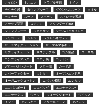
ナイロン
トルエン
トラブル事例
トイレ
チクチク感
ダウンプルーフ
ダウンヒルスーツ
タオル
セミナー
スーツ
スポーツ
ストレッチ素材
ステップ認証
スチレン
スタンダード100
ジャンプスーツ
ジオキサン
シームパッカリング
シリコーン
シャツ
シクロヘキサノン
サーモマイグレーション
サーマルマネキン
サプライチェーン
サステナブル
ゴム製品
コーマ糸
コンプライアンス
コロナ禍
コットン
グローバルレポート
クロー値
カード糸
カバーファクター
カシミヤ
オープンエンド糸
オーガニックコットン
エポキシ樹脂
エシカル
エコパスポート
エコバッグ
エコテックス®
エコテックス
ウール
ウォータジェット
ウイルス
インド
アレルギー
アリールアミン
アパレル