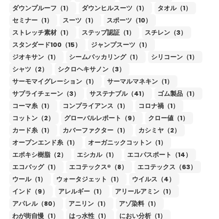
ダウンプルーフ（1）
ダウンヒルスーツ（1）
タオル（1）
セミナー（1）
スーツ（1）
スポーツ（10）
ストレッチ素材（1）
ステップ認証（1）
スチレン（3）
スタンダード100（15）
ジャンプスーツ（1）
ジオキサン（1）
シームパッカリング（1）
シリコーン（1）
シャツ（2）
シクロヘキサノン（3）
サーモマイグレーション（1）
サーマルマネキン（1）
サプライチェーン（3）
サステナブル（41）
ゴム製品（1）
コーマ糸（1）
コンプライアンス（1）
コロナ禍（1）
コットン（2）
グローバルレポート（9）
クロー値（1）
カード糸（1）
カバーファクター（1）
カシミヤ（2）
オープンエンド糸（1）
オーガニックコットン（1）
エポキシ樹脂（2）
エシカル（1）
エコパスポート（14）
エコバッグ（1）
エコテックス®（8）
エコテックス（63）
ウール（1）
ウォータジェット（1）
ウイルス（4）
インド（9）
アレルギー（1）
アリールアミン（1）
アパレル（80）
アニリン（1）
アゾ染料（1）
わが街自慢（1）
はっ水性（1）
におい分析（1）