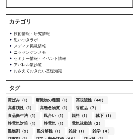
カテゴリ
技術情報・研究情報
思いつきラボ
メディア掲載情報
ニッセンケンメモ
セミナー情報・イベント情報
アパレル散歩道
おさえておきたい基礎知識
タグ
黄ばみ（1）
麻織物の種類（1）
高視認性（48）
高蓄積性（1）
高懸念物質（1）
香粧品（7）
食品衛生法（1）
風合い（1）
顔料（1）
靴下（1）
静電気対策（1）
静電気（1）
電気泳動法（2）
難燃剤（2）
難分解性（1）
雑貨（1）
雑学（4）
防腐剤（1）
防災・安全評価（69）
防水性（1）