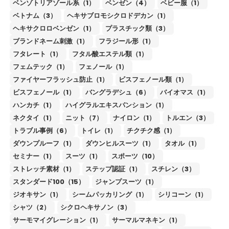
ベンゾトリアゾール系（1）
ベンゼン（4）
ベビー服（1）
ベトナム（3）
ヘキサブロモシクロドデカン（1）
ヘキサクロロベンゼン（1）
プラスチック類（3）
ブランドネーム刺激（1）
フラジール形（1）
フタレート（1）
フタル酸エステル類（1）
フェムテック（1）
フェノール（1）
ファイヤーフラッシュ防止（1）
ビスフェノール類（1）
ビスフェノール（1）
バングラデシュ（6）
バイオマス（1）
ハンカチ（1）
ハイグラルエキスパンション（1）
ネクタイ（1）
ニット（7）
ナイロン（1）
トルエン（3）
トラブル事例（6）
トイレ（1）
チクチク感（1）
ダウンプルーフ（1）
ダウンヒルスーツ（1）
タオル（1）
セミナー（1）
スーツ（1）
スポーツ（10）
ストレッチ素材（1）
ステップ認証（1）
スチレン（3）
スタンダード100（15）
ジャンプスーツ（1）
ジオキサン（1）
シームパッカリング（1）
シリコーン（1）
シャツ（2）
シクロヘキサノン（3）
サーモマイグレーション（1）
サーマルマネキン（1）