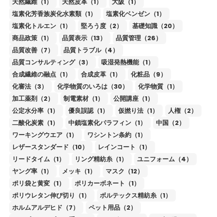
天然繊維（1）
天然皮革（1）
大阪（1）
塩素化芳香族炭化水素類（1）
塩素化ベンゼン（1）
塩素化トルエン（1）
堅ろう度（2）
基礎知識（20）
商品政策（1）
品質表示（13）
品質管理（26）
品質改善（7）
品質トラブル（4）
品質コンサルティング（3）
吸湿発熱機能（1）
合成繊維の融点（1）
合成皮革（1）
化粧品（9）
化審法（3）
化学物質のいろは（30）
化学物質（1）
加工薬剤（2）
制電素材（1）
公開講座（1）
公定水分率（1）
優良誤認（1）
仮撚り法（1）
人権（2）
二酸化炭素（1）
中鎖塩素化パラフィン（1）
中国（2）
ワーキングウエア（1）
ワシントン条約（1）
レザースタンダード（10）
レインコート（1）
リードタイム（1）
リング精紡糸（1）
ユニフォーム（4）
ヤング率（1）
メッキ（1）
マスク（12）
ポリ袋と黄変（1）
ポリカーボネート（1）
ポリウレタン伸び切り（1）
ボルテックス精紡糸（1）
ホルムアルデヒド（7）
ペット用品（2）