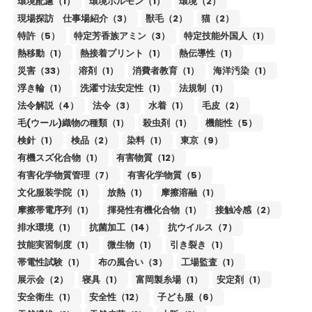
環境配慮（1）
環境ホルモン（1）
環境（2）
現場探訪 仕事場紹介（3）
獣毛（2）
猫（2）
特許（5）
特定芳香族アミン（3）
特定技能外国人（1）
熱移動（1）
熱接着プリント（1）
熱伝導性（1）
災害（33）
溶剤（1）
消費者教育（1）
海洋汚染（1）
浮き輪（1）
洗濯寸法安定性（1）
法規制（1）
法令解説（4）
法令（3）
水着（1）
毛皮（2）
毛(ウール)織物の種類（1）
殺虫剤（1）
機能性（5）
検針（1）
検品（2）
染料（1）
東京（9）
有機スズ化合物（1）
有害物質（12）
有害化学物質管理（7）
有害化学物質（5）
文化服装学院（1）
放熱（1）
摩擦溶融（1）
摩擦帯電序列（1）
揮発性有機化合物（1）
接触冷感（2）
排水環境（1）
抗菌加工（14）
抗ウイルス（7）
技能実習制度（1）
微生物（1）
引き裂き（1）
帯電性試験（1）
布の風合い（3）
工場監査（1）
展示会（2）
寝具（1）
富岡製糸場（1）
安定剤（1）
安全衛生（1）
安全性（12）
子ども服（6）