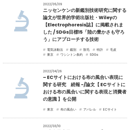
2022/05/09
ニッセンケンの新鑑別技術研究に関する
論文が世界的学術出版社・Wileyの
【Electrophoresis誌】に掲載されま
した / SDGs目標15「陸の豊かさも守ろ
う」にアプローチする技術
電気泳動法
鑑別
獣毛
特許
毛皮
東京
ワシントン条約
SDGs
2022/04/26
– ECサイトにおける布の風合い表現に
関する研究 続報 -/論文【 ECサイトに
おける布の風合いに関する表現と消費者
の意識 】を公開
東京
布の風合い
アパレル
ECサイト
2022/03/10