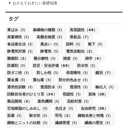
おさえておきたい基礎知識
タグ
黄ばみ（1）
麻織物の種類（1）
高視認性（48）
高蓄積性（1）
高懸念物質（1）
香粧品（7）
食品衛生法（1）
風合い（1）
顔料（1）
靴下（1）
静電気対策（1）
静電気（1）
電気泳動法（2）
難燃剤（2）
難分解性（1）
雑貨（1）
雑学（4）
防腐剤（1）
防災・安全評価（69）
防水性（1）
防ダニ性（1）
防しわ性（1）
長期毒性（1）
鑑別（7）
重金属（1）
重ね着（1）
部分的色あせ（1）
通気性試験（1）
透湿防水（1）
透湿性（1）
輸出入（1）
試験担当者のひとり言（24）
視認性（1）
規格（28）
製品開発（3）
蒸気機関（1）
花粉対策（1）
芯地樹脂のしみ出し（1）
色泣き（1）
自由研究（35）
肌着（1）
耐水性（1）
羽毛（2）
織物名称と特徴（1）
織物とニットの比較（1）
繊維密度（1）
繊維の歴史（1）