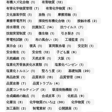
有機スズ化合物（1）
有害物質（12）
有害化学物質管理（7）
有害化学物質（5）
文化服装学院（1）
放熱（1）
摩擦溶融（1）
摩擦帯電序列（1）
揮発性有機化合物（1）
接触冷感（2）
排水環境（1）
抗菌加工（14）
抗ウイルス（7）
技能実習制度（1）
微生物（1）
引き裂き（1）
帯電性試験（1）
布の風合い（3）
工場監査（1）
展示会（2）
寝具（1）
富岡製糸場（1）
安定剤（1）
安全衛生（1）
安全性（12）
子ども服（6）
天然繊維（1）
天然皮革（1）
大阪（1）
塩素化芳香族炭化水素類（1）
塩素化ベンゼン（1）
塩素化トルエン（1）
堅ろう度（2）
基礎知識（20）
商品政策（1）
品質表示（13）
品質管理（26）
品質改善（7）
品質トラブル（4）
品質コンサルティング（3）
吸湿発熱機能（1）
合成繊維の融点（1）
合成皮革（1）
化粧品（9）
化審法（3）
化学物質のいろは（30）
化学物質（1）
加工薬剤（2）
制電素材（1）
公開講座（1）