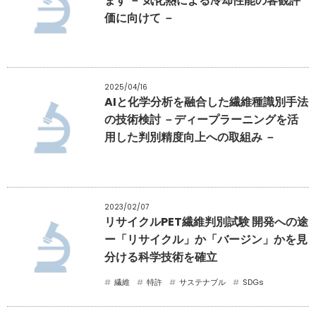
ます － 気化熱による冷却性能の客観評
価に向けて －
2025/04/16
AIと化学分析を融合した繊維種識別手法
の技術検討 －ディープラーニングを活
用した判別精度向上への取組み －
2023/02/07
リサイクルPET繊維判別試験 開発への途
ー「リサイクル」か「バージン」かを見
分ける科学技術を確立
繊維
特許
サステナブル
SDGs