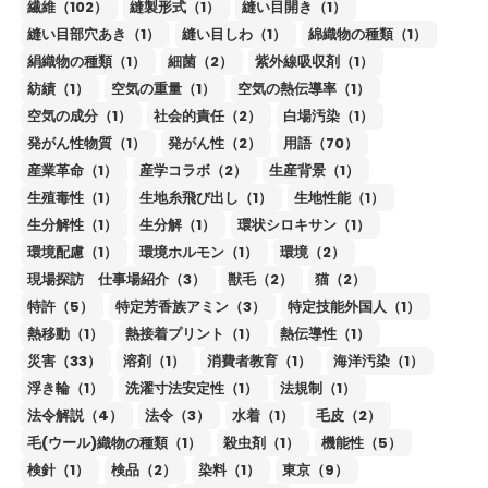
繊維（102）
縫製形式（1）
縫い目開き（1）
縫い目部穴あき（1）
縫い目しわ（1）
綿織物の種類（1）
絹織物の種類（1）
細菌（2）
紫外線吸収剤（1）
紡績（1）
空気の重量（1）
空気の熱伝導率（1）
空気の成分（1）
社会的責任（2）
白場汚染（1）
発がん性物質（1）
発がん性（2）
用語（70）
産業革命（1）
産学コラボ（2）
生産背景（1）
生殖毒性（1）
生地糸飛び出し（1）
生地性能（1）
生分解性（1）
生分解（1）
環状シロキサン（1）
環境配慮（1）
環境ホルモン（1）
環境（2）
現場探訪 仕事場紹介（3）
獣毛（2）
猫（2）
特許（5）
特定芳香族アミン（3）
特定技能外国人（1）
熱移動（1）
熱接着プリント（1）
熱伝導性（1）
災害（33）
溶剤（1）
消費者教育（1）
海洋汚染（1）
浮き輪（1）
洗濯寸法安定性（1）
法規制（1）
法令解説（4）
法令（3）
水着（1）
毛皮（2）
毛(ウール)織物の種類（1）
殺虫剤（1）
機能性（5）
検針（1）
検品（2）
染料（1）
東京（9）