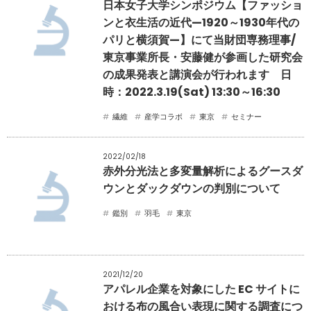
日本女子大学シンポジウム【ファッショ
ンと衣生活の近代—1920～1930年代の
パリと横須賀—】にて当財団専務理事/
東京事業所長・安藤健が参画した研究会
の成果発表と講演会が行われます 日
時：2022.3.19(Sat) 13:30～16:30
繊維
産学コラボ
東京
セミナー
2022/02/18
赤外分光法と多変量解析によるグースダ
ウンとダックダウンの判別について
鑑別
羽毛
東京
2021/12/20
アパレル企業を対象にした EC サイトに
おける布の風合い表現に関する調査につ