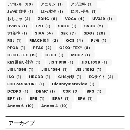
アパレル（80）
アニリン（1）
アゾ染料（1）
わが街自慢（1）
はっ水性（1）
におい分析（1）
おもちゃ（2）
ZDHC（6）
VOCs（4）
UV329（1）
UV326（1）
TPO（1）
SVOC（1）
SVHC（2）
ST基準（1）
SIAA（4）
SEK（7）
SDGs（20）
RSL（1）
REACH規則（2）
QCS（4）
PL法（1）
PFOA（1）
PFAS（2）
OEKO-TEX®（8）
OEKO-TEX（19）
OECD（1）
MCCP（1）
KES風合い計測（1）
JIS T 8118（1）
JIS L 1099（1）
JIS L 1096（1）
JIS L 1094（1）
JIS L 1092（1）
ISO（1）
HBCDD（1）
GHS分類（1）
ECサイト（2）
ECOPASSPORT（1）
DicumylPeroxide（1）
DCDPS（1）
DBMC（1）
CSR（3）
BPS（1）
BPF（1）
BPB（1）
BPAF（1）
BPA（1）
Annex 6（10）
Annex 4（10）
アーカイブ