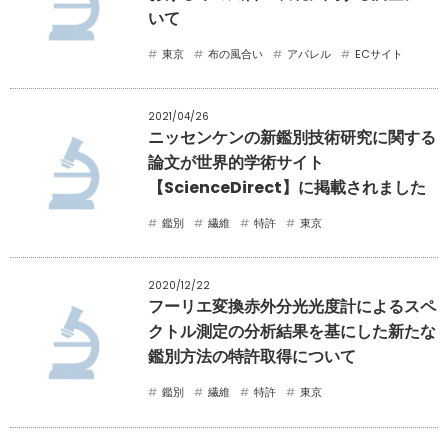
いて
東京
布の風合い
アパレル
ECサイト
2021/04/26
ニッセンケンの新鑑別技術研究に関する
論文が世界的学術サイト
【ScienceDirect】に掲載されました
鑑別
繊維
特許
東京
2020/12/22
フーリエ変換赤外分光光度計によるスペ
クトル測定の分析結果を基にした新たな
鑑別方法の特許取得について
鑑別
繊維
特許
東京