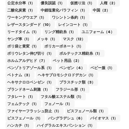
公定水分率（1）
優良誤認（1）
仮撚り法（1）
人権（2）
二酸化炭素（1）
中鎖塩素化パラフィン（1）
中国（2）
ワーキングウエア（1）
ワシントン条約（1）
レザースタンダード（10）
レインコート（1）
リードタイム（1）
リング精紡糸（1）
ユニフォーム（4）
ヤング率（1）
メッキ（1）
マスク（12）
ポリ袋と黄変（1）
ポリカーボネート（1）
ポリウレタン伸び切り（1）
ボルテックス精紡糸（1）
ホルムアルデヒド（7）
ペット用品（2）
ベンゾトリアゾール系（1）
ベンゼン（4）
ベビー服（1）
ベトナム（3）
ヘキサブロモシクロドデカン（1）
ヘキサクロロベンゼン（1）
プラスチック類（3）
ブランドネーム刺激（1）
フラジール形（1）
フタレート（1）
フタル酸エステル類（1）
フェムテック（1）
フェノール（1）
ファイヤーフラッシュ防止（1）
ビスフェノール類（1）
ビスフェノール（1）
バングラデシュ（6）
バイオマス（1）
ハンカチ（1）
ハイグラルエキスパンション（1）