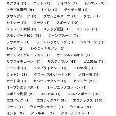
ネクタイ（1）
ニット（7）
ナイロン（1）
トルエン（3）
トラブル事例（6）
トイレ（1）
チクチク感（1）
ダウンプルーフ（1）
ダウンヒルスーツ（1）
タオル（1）
セミナー（1）
スーツ（1）
スポーツ（10）
ストレッチ素材（1）
ステップ認証（1）
スチレン（3）
スタンダード100（15）
ジャンプスーツ（1）
ジオキサン（1）
シームパッカリング（1）
シリコーン（1）
シャツ（2）
シクロヘキサノン（3）
サーモマイグレーション（1）
サーマルマネキン（1）
サプライチェーン（3）
サステナブル（41）
ゴム製品（1）
コーマ糸（1）
コンプライアンス（1）
コロナ禍（1）
コットン（2）
グローバルレポート（9）
クロー値（1）
カード糸（1）
カバーファクター（1）
カシミヤ（2）
オープンエンド糸（1）
オーガニックコットン（1）
エポキシ樹脂（2）
エシカル（1）
エコパスポート（14）
エコバッグ（1）
エコテックス®（8）
エコテックス（63）
ウール（1）
ウォータジェット（1）
ウイルス（4）
インド（9）
アレルギー（1）
アリールアミン（1）