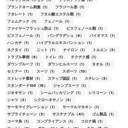
ブランドネーム刺激（1）
フラジール形（1）
フタレート（1）
フタル酸エステル類（1）
フェムテック（1）
フェノール（1）
ファイヤーフラッシュ防止（1）
ビスフェノール類（1）
ビスフェノール（1）
バングラデシュ（6）
バイオマス（1）
ハンカチ（1）
ハイグラルエキスパンション（1）
ネクタイ（1）
ニット（7）
ナイロン（1）
トルエン（3）
トラブル事例（6）
トイレ（1）
チクチク感（1）
ダウンプルーフ（1）
ダウンヒルスーツ（1）
タオル（1）
セミナー（1）
スーツ（1）
スポーツ（10）
ストレッチ素材（1）
ステップ認証（1）
スチレン（3）
スタンダード100（15）
ジャンプスーツ（1）
ジオキサン（1）
シームパッカリング（1）
シリコーン（1）
シャツ（2）
シクロヘキサノン（3）
サーモマイグレーション（1）
サーマルマネキン（1）
サプライチェーン（3）
サステナブル（41）
ゴム製品（1）
コーマ糸（1）
コンプライアンス（1）
コロナ禍（1）