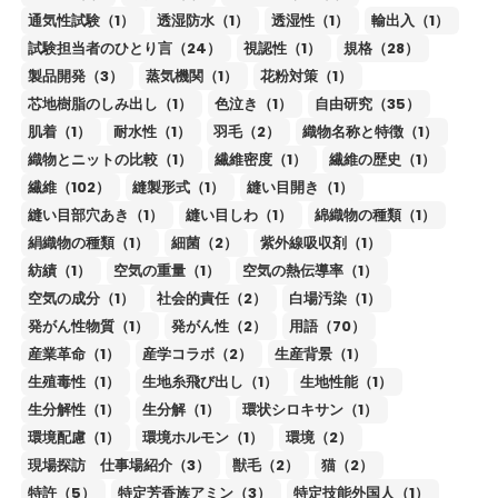
通気性試験（1）
透湿防水（1）
透湿性（1）
輸出入（1）
試験担当者のひとり言（24）
視認性（1）
規格（28）
製品開発（3）
蒸気機関（1）
花粉対策（1）
芯地樹脂のしみ出し（1）
色泣き（1）
自由研究（35）
肌着（1）
耐水性（1）
羽毛（2）
織物名称と特徴（1）
織物とニットの比較（1）
繊維密度（1）
繊維の歴史（1）
繊維（102）
縫製形式（1）
縫い目開き（1）
縫い目部穴あき（1）
縫い目しわ（1）
綿織物の種類（1）
絹織物の種類（1）
細菌（2）
紫外線吸収剤（1）
紡績（1）
空気の重量（1）
空気の熱伝導率（1）
空気の成分（1）
社会的責任（2）
白場汚染（1）
発がん性物質（1）
発がん性（2）
用語（70）
産業革命（1）
産学コラボ（2）
生産背景（1）
生殖毒性（1）
生地糸飛び出し（1）
生地性能（1）
生分解性（1）
生分解（1）
環状シロキサン（1）
環境配慮（1）
環境ホルモン（1）
環境（2）
現場探訪 仕事場紹介（3）
獣毛（2）
猫（2）
特許（5）
特定芳香族アミン（3）
特定技能外国人（1）