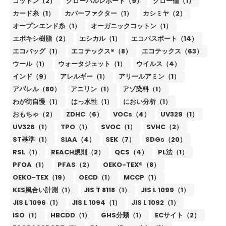
コットン（2）
グローバルレポート（9）
クロー値（1）
カード糸（1）
カバーファクター（1）
カシミヤ（2）
オープンエンド糸（1）
オーガニックコットン（1）
エポキシ樹脂（2）
エシカル（1）
エコパスポート（14）
エコバッグ（1）
エコテックス®（8）
エコテックス（63）
ウール（1）
ウォータジェット（1）
ウイルス（4）
インド（9）
アレルギー（1）
アリールアミン（1）
アパレル（80）
アニリン（1）
アゾ染料（1）
わが街自慢（1）
はっ水性（1）
におい分析（1）
おもちゃ（2）
ZDHC（6）
VOCs（4）
UV329（1）
UV326（1）
TPO（1）
SVOC（1）
SVHC（2）
ST基準（1）
SIAA（4）
SEK（7）
SDGs（20）
RSL（1）
REACH規則（2）
QCS（4）
PL法（1）
PFOA（1）
PFAS（2）
OEKO-TEX®（8）
OEKO-TEX（19）
OECD（1）
MCCP（1）
KES風合い計測（1）
JIS T 8118（1）
JIS L 1099（1）
JIS L 1096（1）
JIS L 1094（1）
JIS L 1092（1）
ISO（1）
HBCDD（1）
GHS分類（1）
ECサイト（2）