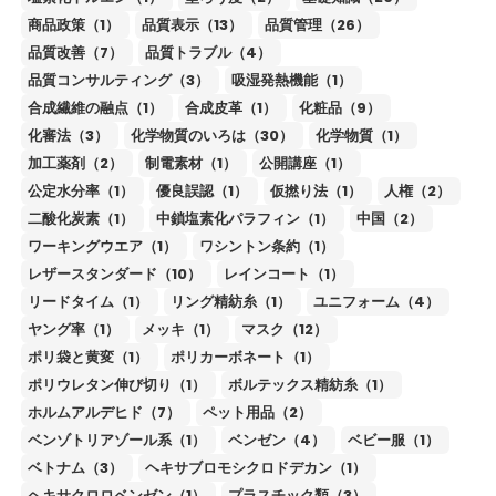
商品政策（1）
品質表示（13）
品質管理（26）
品質改善（7）
品質トラブル（4）
品質コンサルティング（3）
吸湿発熱機能（1）
合成繊維の融点（1）
合成皮革（1）
化粧品（9）
化審法（3）
化学物質のいろは（30）
化学物質（1）
加工薬剤（2）
制電素材（1）
公開講座（1）
公定水分率（1）
優良誤認（1）
仮撚り法（1）
人権（2）
二酸化炭素（1）
中鎖塩素化パラフィン（1）
中国（2）
ワーキングウエア（1）
ワシントン条約（1）
レザースタンダード（10）
レインコート（1）
リードタイム（1）
リング精紡糸（1）
ユニフォーム（4）
ヤング率（1）
メッキ（1）
マスク（12）
ポリ袋と黄変（1）
ポリカーボネート（1）
ポリウレタン伸び切り（1）
ボルテックス精紡糸（1）
ホルムアルデヒド（7）
ペット用品（2）
ベンゾトリアゾール系（1）
ベンゼン（4）
ベビー服（1）
ベトナム（3）
ヘキサブロモシクロドデカン（1）
ヘキサクロロベンゼン（1）
プラスチック類（3）