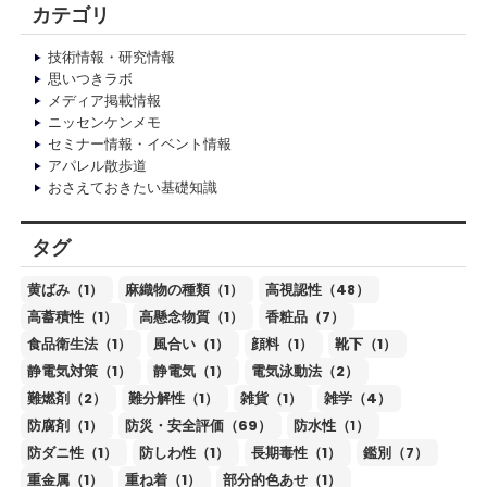
カテゴリ
技術情報・研究情報
思いつきラボ
メディア掲載情報
ニッセンケンメモ
セミナー情報・イベント情報
アパレル散歩道
おさえておきたい基礎知識
タグ
黄ばみ（1）
麻織物の種類（1）
高視認性（48）
高蓄積性（1）
高懸念物質（1）
香粧品（7）
食品衛生法（1）
風合い（1）
顔料（1）
靴下（1）
静電気対策（1）
静電気（1）
電気泳動法（2）
難燃剤（2）
難分解性（1）
雑貨（1）
雑学（4）
防腐剤（1）
防災・安全評価（69）
防水性（1）
防ダニ性（1）
防しわ性（1）
長期毒性（1）
鑑別（7）
重金属（1）
重ね着（1）
部分的色あせ（1）