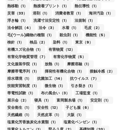
熱移動（1）
熱接着プリント（1）
熱伝導性（1）
災害（33）
溶剤（1）
消費者教育（1）
海洋汚染（1）
浮き輪（1）
洗濯寸法安定性（1）
法規制（1）
法令解説（4）
法令（3）
水着（1）
毛皮（2）
毛(ウール)織物の種類（1）
殺虫剤（1）
機能性（5）
検針（1）
検品（2）
染料（1）
東京（9）
有機スズ化合物（1）
有害物質（12）
有害化学物質管理（7）
有害化学物質（5）
文化服装学院（1）
放熱（1）
摩擦溶融（1）
摩擦帯電序列（1）
揮発性有機化合物（1）
接触冷感（2）
排水環境（1）
抗菌加工（14）
抗ウイルス（7）
技能実習制度（1）
微生物（1）
引き裂き（1）
帯電性試験（1）
布の風合い（3）
工場監査（1）
展示会（2）
寝具（1）
富岡製糸場（1）
安定剤（1）
安全衛生（1）
安全性（12）
子ども服（6）
天然繊維（1）
天然皮革（1）
大阪（1）
塩素化芳香族炭化水素類（1）
塩素化ベンゼン（1）
塩素化トルエン（1）
堅ろう度（2）
基礎知識（20）