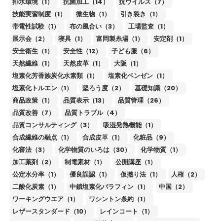
排水環境（1）
抗菌加工（14）
抗ウイルス（7）
技能実習制度（1）
微生物（1）
引き裂き（1）
帯電性試験（1）
布の風合い（3）
工場監査（1）
展示会（2）
寝具（1）
富岡製糸場（1）
安定剤（1）
安全衛生（1）
安全性（12）
子ども服（6）
天然繊維（1）
天然皮革（1）
大阪（1）
塩素化芳香族炭化水素類（1）
塩素化ベンゼン（1）
塩素化トルエン（1）
堅ろう度（2）
基礎知識（20）
商品政策（1）
品質表示（13）
品質管理（26）
品質改善（7）
品質トラブル（4）
品質コンサルティング（3）
吸湿発熱機能（1）
合成繊維の融点（1）
合成皮革（1）
化粧品（9）
化審法（3）
化学物質のいろは（30）
化学物質（1）
加工薬剤（2）
制電素材（1）
公開講座（1）
公定水分率（1）
優良誤認（1）
仮撚り法（1）
人権（2）
二酸化炭素（1）
中鎖塩素化パラフィン（1）
中国（2）
ワーキングウエア（1）
ワシントン条約（1）
レザースタンダード（10）
レインコート（1）