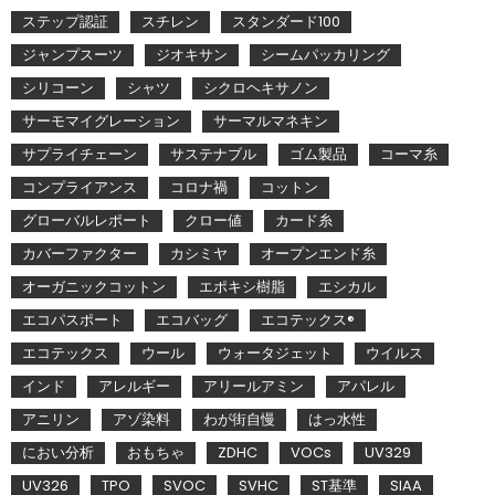
ステップ認証
スチレン
スタンダード100
ジャンプスーツ
ジオキサン
シームパッカリング
シリコーン
シャツ
シクロヘキサノン
サーモマイグレーション
サーマルマネキン
サプライチェーン
サステナブル
ゴム製品
コーマ糸
コンプライアンス
コロナ禍
コットン
グローバルレポート
クロー値
カード糸
カバーファクター
カシミヤ
オープンエンド糸
オーガニックコットン
エポキシ樹脂
エシカル
エコパスポート
エコバッグ
エコテックス®
エコテックス
ウール
ウォータジェット
ウイルス
インド
アレルギー
アリールアミン
アパレル
アニリン
アゾ染料
わが街自慢
はっ水性
におい分析
おもちゃ
ZDHC
VOCs
UV329
UV326
TPO
SVOC
SVHC
ST基準
SIAA