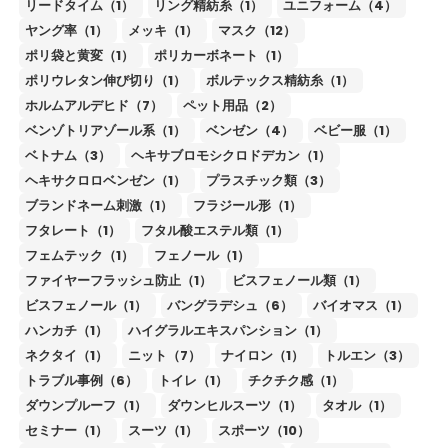
リードタイム（1）
リング精紡糸（1）
ユニフォーム（4）
ヤング率（1）
メッキ（1）
マスク（12）
ポリ袋と黄変（1）
ポリカーボネート（1）
ポリウレタン伸び切り（1）
ボルテックス精紡糸（1）
ホルムアルデヒド（7）
ペット用品（2）
ベンゾトリアゾール系（1）
ベンゼン（4）
ベビー服（1）
ベトナム（3）
ヘキサブロモシクロドデカン（1）
ヘキサクロロベンゼン（1）
プラスチック類（3）
ブランドネーム刺激（1）
フラジール形（1）
フタレート（1）
フタル酸エステル類（1）
フェムテック（1）
フェノール（1）
ファイヤーフラッシュ防止（1）
ビスフェノール類（1）
ビスフェノール（1）
バングラデシュ（6）
バイオマス（1）
ハンカチ（1）
ハイグラルエキスパンション（1）
ネクタイ（1）
ニット（7）
ナイロン（1）
トルエン（3）
トラブル事例（6）
トイレ（1）
チクチク感（1）
ダウンプルーフ（1）
ダウンヒルスーツ（1）
タオル（1）
セミナー（1）
スーツ（1）
スポーツ（10）