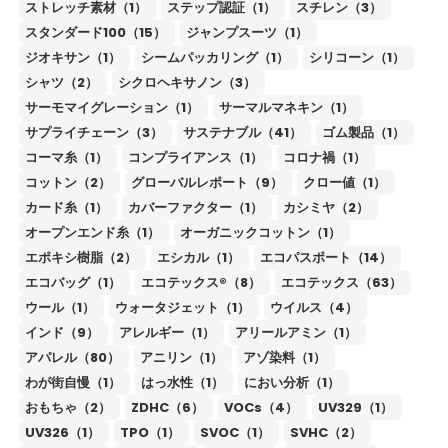
ストレッチ素材（1）
ステップ認証（1）
スチレン（3）
スタンダード100（15）
ジャンプスーツ（1）
ジオキサン（1）
シームパッカリング（1）
シリコーン（1）
シャツ（2）
シクロヘキサノン（3）
サーモマイグレーション（1）
サーマルマネキン（1）
サプライチェーン（3）
サステナブル（41）
ゴム製品（1）
コーマ糸（1）
コンプライアンス（1）
コロナ禍（1）
コットン（2）
グローバルレポート（9）
クロー値（1）
カード糸（1）
カバーファクター（1）
カシミヤ（2）
オープンエンド糸（1）
オーガニックコットン（1）
エポキシ樹脂（2）
エシカル（1）
エコパスポート（14）
エコバッグ（1）
エコテックス®（8）
エコテックス（63）
ウール（1）
ウォータジェット（1）
ウイルス（4）
インド（9）
アレルギー（1）
アリールアミン（1）
アパレル（80）
アニリン（1）
アゾ染料（1）
わが街自慢（1）
はっ水性（1）
におい分析（1）
おもちゃ（2）
ZDHC（6）
VOCs（4）
UV329（1）
UV326（1）
TPO（1）
SVOC（1）
SVHC（2）