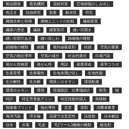
製品開発
蒸気機関
花粉対策
芯地樹脂のしみ出し
色泣き
自由研究
肌着
耐水性
羽毛
織物名称と特徴
織物とニットの比較
繊維密度
繊維の歴史
繊維
縫製形式
縫い目開き
縫い目部穴あき
縫い目しわ
綿織物の種類
絹織物の種類
細菌
紫外線吸収剤
紡績
空気の重量
空気の熱伝導率
空気の成分
社会的責任
白場汚染
発がん性物質
発がん性
用語
産業革命
産学コラボ
生産背景
生殖毒性
生地糸飛び出し
生地性能
生分解性
生分解
環状シロキサン
環境配慮
環境ホルモン
環境
現場探訪 仕事場紹介
獣毛
猫
特許
特定芳香族アミン
特定技能外国人
熱移動
熱接着プリント
熱伝導性
災害
溶剤
消費者教育
海洋汚染
浮き輪
洗濯寸法安定性
法規制
法令解説
法令
水着
毛皮
毛(ウール)織物の種類
殺虫剤