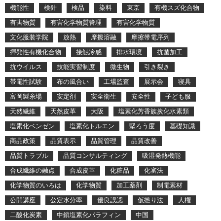
機能性
検針
検品
染料
東京
有機スズ化合物
有害物質
有害化学物質管理
有害化学物質
文化服装学院
放熱
摩擦溶融
摩擦帯電序列
揮発性有機化合物
接触冷感
排水環境
抗菌加工
抗ウイルス
技能実習制度
微生物
引き裂き
帯電性試験
布の風合い
工場監査
展示会
寝具
富岡製糸場
安定剤
安全衛生
安全性
子ども服
天然繊維
天然皮革
大阪
塩素化芳香族炭化水素類
塩素化ベンゼン
塩素化トルエン
堅ろう度
基礎知識
商品政策
品質表示
品質管理
品質改善
品質トラブル
品質コンサルティング
吸湿発熱機能
合成繊維の融点
合成皮革
化粧品
化審法
化学物質のいろは
化学物質
加工薬剤
制電素材
公開講座
公定水分率
優良誤認
仮撚り法
人権
二酸化炭素
中鎖塩素化パラフィン
中国