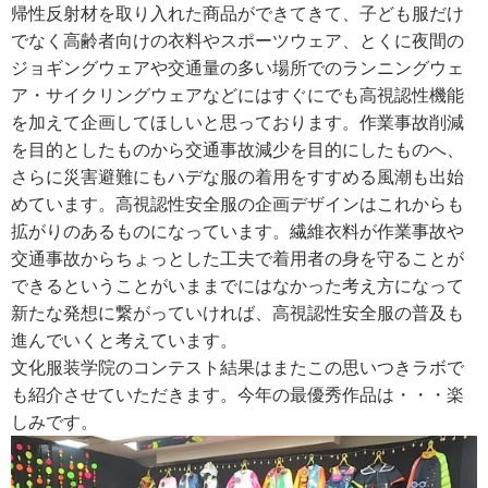
帰性反射材を取り入れた商品ができてきて、子ども服だけ
でなく高齢者向けの衣料やスポーツウェア、とくに夜間の
ジョギングウェアや交通量の多い場所でのランニングウェ
ア・サイクリングウェアなどにはすぐにでも高視認性機能
を加えて企画してほしいと思っております。作業事故削減
を目的としたものから交通事故減少を目的にしたものへ、
さらに災害避難にもハデな服の着用をすすめる風潮も出始
めています。高視認性安全服の企画デザインはこれからも
拡がりのあるものになっています。繊維衣料が作業事故や
交通事故からちょっとした工夫で着用者の身を守ることが
できるということがいままでにはなかった考え方になって
新たな発想に繋がっていければ、高視認性安全服の普及も
進んでいくと考えています。
文化服装学院のコンテスト結果はまたこの思いつきラボで
も紹介させていただきます。今年の最優秀作品は・・・楽
しみです。