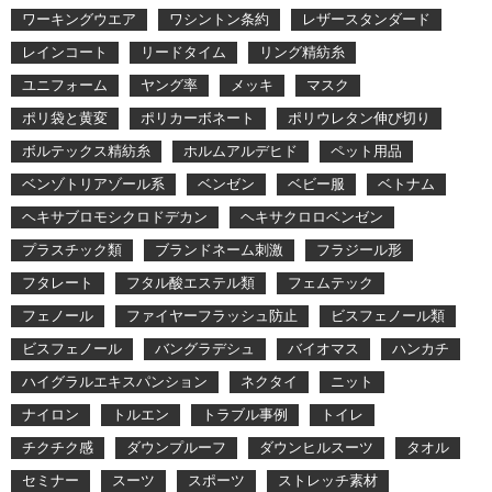
ワーキングウエア
ワシントン条約
レザースタンダード
レインコート
リードタイム
リング精紡糸
ユニフォーム
ヤング率
メッキ
マスク
ポリ袋と黄変
ポリカーボネート
ポリウレタン伸び切り
ボルテックス精紡糸
ホルムアルデヒド
ペット用品
ベンゾトリアゾール系
ベンゼン
ベビー服
ベトナム
ヘキサブロモシクロドデカン
ヘキサクロロベンゼン
プラスチック類
ブランドネーム刺激
フラジール形
フタレート
フタル酸エステル類
フェムテック
フェノール
ファイヤーフラッシュ防止
ビスフェノール類
ビスフェノール
バングラデシュ
バイオマス
ハンカチ
ハイグラルエキスパンション
ネクタイ
ニット
ナイロン
トルエン
トラブル事例
トイレ
チクチク感
ダウンプルーフ
ダウンヒルスーツ
タオル
セミナー
スーツ
スポーツ
ストレッチ素材