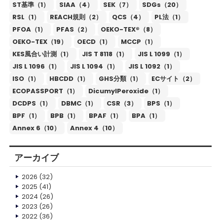
ST基準（1）
SIAA（4）
SEK（7）
SDGs（20）
RSL（1）
REACH規則（2）
QCS（4）
PL法（1）
PFOA（1）
PFAS（2）
OEKO-TEX®（8）
OEKO-TEX（19）
OECD（1）
MCCP（1）
KES風合い計測（1）
JIS T 8118（1）
JIS L 1099（1）
JIS L 1096（1）
JIS L 1094（1）
JIS L 1092（1）
ISO（1）
HBCDD（1）
GHS分類（1）
ECサイト（2）
ECOPASSPORT（1）
DicumylPeroxide（1）
DCDPS（1）
DBMC（1）
CSR（3）
BPS（1）
BPF（1）
BPB（1）
BPAF（1）
BPA（1）
Annex 6（10）
Annex 4（10）
アーカイブ
2026
(32)
2025
(41)
2024
(26)
2023
(26)
2022
(36)