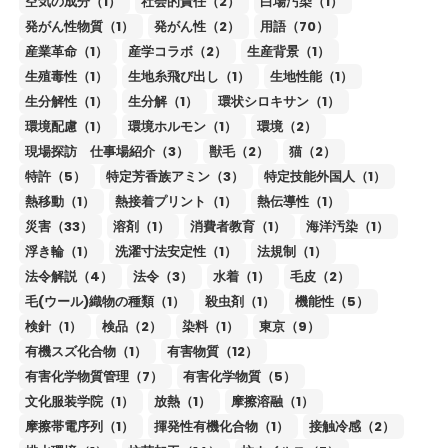
空気の成分（1）
社会的責任（2）
白場汚染（1）
発がん性物質（1）
発がん性（2）
用語（70）
産業革命（1）
産学コラボ（2）
生産背景（1）
生殖毒性（1）
生地糸飛び出し（1）
生地性能（1）
生分解性（1）
生分解（1）
環状シロキサン（1）
環境配慮（1）
環境ホルモン（1）
環境（2）
現場探訪 仕事場紹介（3）
獣毛（2）
猫（2）
特許（5）
特定芳香族アミン（3）
特定技能外国人（1）
熱移動（1）
熱接着プリント（1）
熱伝導性（1）
災害（33）
溶剤（1）
消費者教育（1）
海洋汚染（1）
浮き輪（1）
洗濯寸法安定性（1）
法規制（1）
法令解説（4）
法令（3）
水着（1）
毛皮（2）
毛(ウール)織物の種類（1）
殺虫剤（1）
機能性（5）
検針（1）
検品（2）
染料（1）
東京（9）
有機スズ化合物（1）
有害物質（12）
有害化学物質管理（7）
有害化学物質（5）
文化服装学院（1）
放熱（1）
摩擦溶融（1）
摩擦帯電序列（1）
揮発性有機化合物（1）
接触冷感（2）