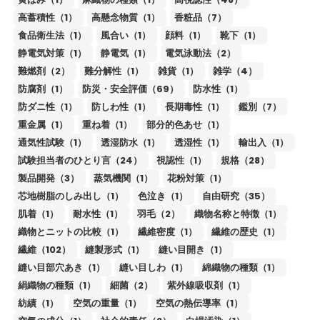
高蓄積性（1）
高懸念物質（1）
香粧品（7）
食品衛生法（1）
風合い（1）
顔料（1）
靴下（1）
静電気対策（1）
静電気（1）
電気泳動法（2）
難燃剤（2）
難分解性（1）
雑貨（1）
雑学（4）
防腐剤（1）
防災・安全評価（69）
防水性（1）
防ダニ性（1）
防しわ性（1）
長期毒性（1）
鑑別（7）
重金属（1）
重ね着（1）
部分的色あせ（1）
通気性試験（1）
透湿防水（1）
透湿性（1）
輸出入（1）
試験担当者のひとり言（24）
視認性（1）
規格（28）
製品開発（3）
蒸気機関（1）
花粉対策（1）
芯地樹脂のしみ出し（1）
色泣き（1）
自由研究（35）
肌着（1）
耐水性（1）
羽毛（2）
織物名称と特徴（1）
織物とニットの比較（1）
繊維密度（1）
繊維の歴史（1）
繊維（102）
縫製形式（1）
縫い目開き（1）
縫い目部穴あき（1）
縫い目しわ（1）
綿織物の種類（1）
絹織物の種類（1）
細菌（2）
紫外線吸収剤（1）
紡績（1）
空気の重量（1）
空気の熱伝導率（1）