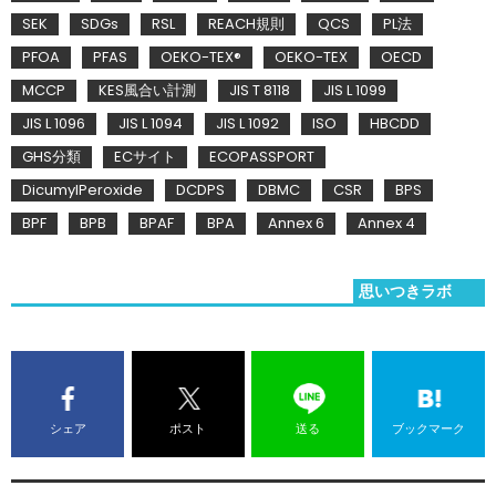
SEK
SDGs
RSL
REACH規則
QCS
PL法
PFOA
PFAS
OEKO-TEX®
OEKO-TEX
OECD
MCCP
KES風合い計測
JIS T 8118
JIS L 1099
JIS L 1096
JIS L 1094
JIS L 1092
ISO
HBCDD
GHS分類
ECサイト
ECOPASSPORT
DicumylPeroxide
DCDPS
DBMC
CSR
BPS
BPF
BPB
BPAF
BPA
Annex 6
Annex 4
思いつきラボ
シェア
ポスト
送る
ブックマーク