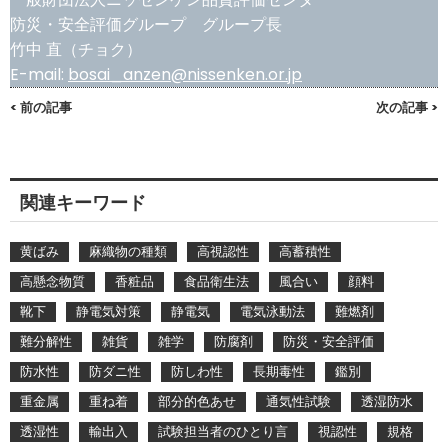
防災・安全評価グループ グループ長
竹中 直（チョク）
E-mail:
bosai_anzen@nissenken.or.jp
< 前の記事
次の記事 >
関連キーワード
黄ばみ
麻織物の種類
高視認性
高蓄積性
高懸念物質
香粧品
食品衛生法
風合い
顔料
靴下
静電気対策
静電気
電気泳動法
難燃剤
難分解性
雑貨
雑学
防腐剤
防災・安全評価
防水性
防ダニ性
防しわ性
長期毒性
鑑別
重金属
重ね着
部分的色あせ
通気性試験
透湿防水
透湿性
輸出入
試験担当者のひとり言
視認性
規格