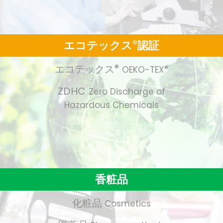
エコテックス
®
認証
エコテックス
®
OEKO-TEX
®
ZDHC
Zero Discharge of
Hazardous Chemicals
香粧品
化粧品
Cosmetics