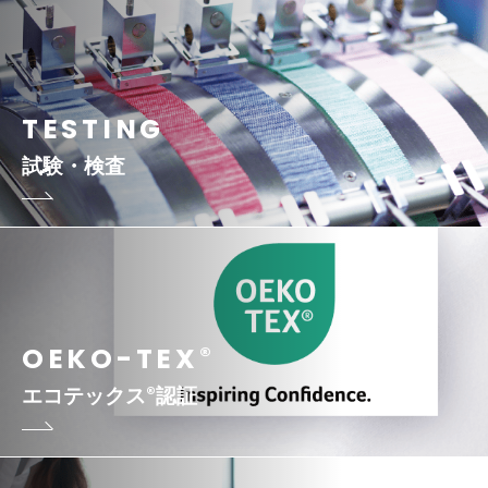
TESTING
試験・検査
OEKO-TEX
®
エコテックス
®
認証