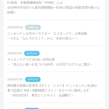
EU包装・包装廃棄物規則「PPWR」とは
2026年8月12日から原則適用開始―EU向け製品の包装管理が新たな
段階へ
2026.08.03
お知らせ
ニッセンケン公式キャラクター「エコダックス」が再始動
– 小さな「なんでだろう？」から、未来の安心へ –
2026.07.31
イベント
サイエンスアゴラ2026に共同出展
– 「見えない違いを見つける科学」が注目プログラムに選出 –
2026.07.30
イベント
国内最大規模の見本市【ギフト・ショー】で ニッセンケン社員が、
巷で話題の “RSL＝制限物質リスト＝” をテーマに講演します
- 9月3日(木) 東京ビックサイト・会議棟で –