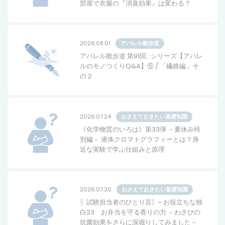
部屋で衣服の『消臭効果』は変わる？
2026.08.01
アパレル散歩道
アパレル散歩道 第91回 : シリーズ【アパレ
ルのモノつくりQ&A】⑤ / 「繊維編」そ
の２
2026.07.24
おさえておきたい基礎知識
《化学物質のいろは》第33弾 －夏休み特
別編－ 液体クロマトグラフィーとは？身
近な実験で学ぶ仕組みと原理
2026.07.20
おさえておきたい基礎知識
〖試験担当者のひとり言〗~ お役立ちな独
白23 お弁当を守る香りの力 －わさびの
抗菌効果をさらに深堀りしてみました－