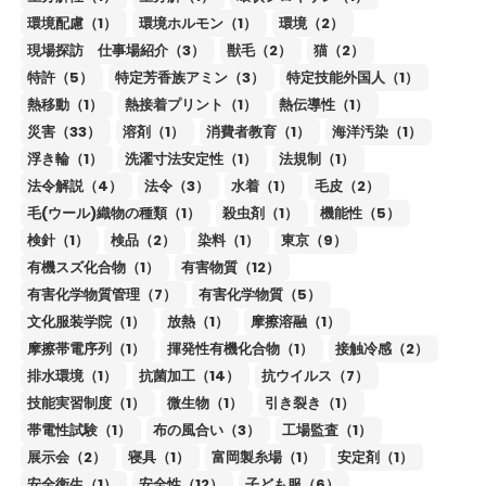
環境配慮（1）
環境ホルモン（1）
環境（2）
現場探訪 仕事場紹介（3）
獣毛（2）
猫（2）
特許（5）
特定芳香族アミン（3）
特定技能外国人（1）
熱移動（1）
熱接着プリント（1）
熱伝導性（1）
災害（33）
溶剤（1）
消費者教育（1）
海洋汚染（1）
浮き輪（1）
洗濯寸法安定性（1）
法規制（1）
法令解説（4）
法令（3）
水着（1）
毛皮（2）
毛(ウール)織物の種類（1）
殺虫剤（1）
機能性（5）
検針（1）
検品（2）
染料（1）
東京（9）
有機スズ化合物（1）
有害物質（12）
有害化学物質管理（7）
有害化学物質（5）
文化服装学院（1）
放熱（1）
摩擦溶融（1）
摩擦帯電序列（1）
揮発性有機化合物（1）
接触冷感（2）
排水環境（1）
抗菌加工（14）
抗ウイルス（7）
技能実習制度（1）
微生物（1）
引き裂き（1）
帯電性試験（1）
布の風合い（3）
工場監査（1）
展示会（2）
寝具（1）
富岡製糸場（1）
安定剤（1）
安全衛生（1）
安全性（12）
子ども服（6）