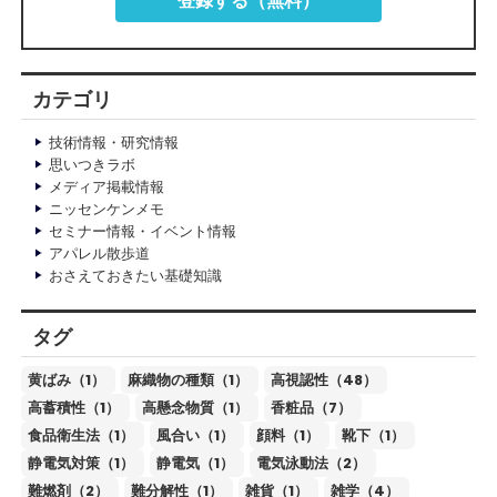
登録する（無料）
カテゴリ
技術情報・研究情報
思いつきラボ
メディア掲載情報
ニッセンケンメモ
セミナー情報・イベント情報
アパレル散歩道
おさえておきたい基礎知識
タグ
黄ばみ（1）
麻織物の種類（1）
高視認性（48）
高蓄積性（1）
高懸念物質（1）
香粧品（7）
食品衛生法（1）
風合い（1）
顔料（1）
靴下（1）
静電気対策（1）
静電気（1）
電気泳動法（2）
難燃剤（2）
難分解性（1）
雑貨（1）
雑学（4）