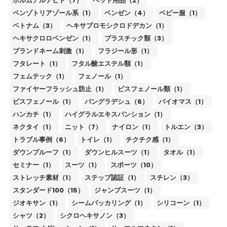
ホルムアルデヒド（7）
ペット用品（2）
ベンゾトリアゾール系（1）
ベンゼン（4）
ベビー服（1）
ベトナム（3）
ヘキサブロモシクロドデカン（1）
ヘキサクロロベンゼン（1）
プラスチック類（3）
ブランドネーム刺激（1）
フラジール形（1）
フタレート（1）
フタル酸エステル類（1）
フェムテック（1）
フェノール（1）
ファイヤーフラッシュ防止（1）
ビスフェノール類（1）
ビスフェノール（1）
バングラデシュ（6）
バイオマス（1）
ハンカチ（1）
ハイグラルエキスパンション（1）
ネクタイ（1）
ニット（7）
ナイロン（1）
トルエン（3）
トラブル事例（6）
トイレ（1）
チクチク感（1）
ダウンプルーフ（1）
ダウンヒルスーツ（1）
タオル（1）
セミナー（1）
スーツ（1）
スポーツ（10）
ストレッチ素材（1）
ステップ認証（1）
スチレン（3）
スタンダード100（15）
ジャンプスーツ（1）
ジオキサン（1）
シームパッカリング（1）
シリコーン（1）
シャツ（2）
シクロヘキサノン（3）