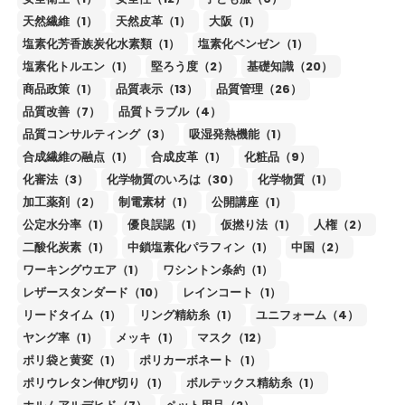
天然繊維（1）
天然皮革（1）
大阪（1）
塩素化芳香族炭化水素類（1）
塩素化ベンゼン（1）
塩素化トルエン（1）
堅ろう度（2）
基礎知識（20）
商品政策（1）
品質表示（13）
品質管理（26）
品質改善（7）
品質トラブル（4）
品質コンサルティング（3）
吸湿発熱機能（1）
合成繊維の融点（1）
合成皮革（1）
化粧品（9）
化審法（3）
化学物質のいろは（30）
化学物質（1）
加工薬剤（2）
制電素材（1）
公開講座（1）
公定水分率（1）
優良誤認（1）
仮撚り法（1）
人権（2）
二酸化炭素（1）
中鎖塩素化パラフィン（1）
中国（2）
ワーキングウエア（1）
ワシントン条約（1）
レザースタンダード（10）
レインコート（1）
リードタイム（1）
リング精紡糸（1）
ユニフォーム（4）
ヤング率（1）
メッキ（1）
マスク（12）
ポリ袋と黄変（1）
ポリカーボネート（1）
ポリウレタン伸び切り（1）
ボルテックス精紡糸（1）