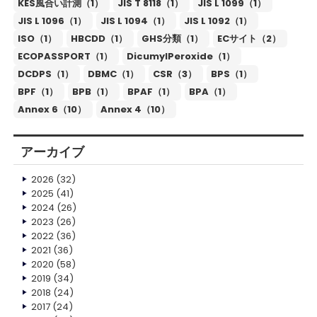
KES風合い計測（1）
JIS T 8118（1）
JIS L 1099（1）
JIS L 1096（1）
JIS L 1094（1）
JIS L 1092（1）
ISO（1）
HBCDD（1）
GHS分類（1）
ECサイト（2）
ECOPASSPORT（1）
DicumylPeroxide（1）
DCDPS（1）
DBMC（1）
CSR（3）
BPS（1）
BPF（1）
BPB（1）
BPAF（1）
BPA（1）
Annex 6（10）
Annex 4（10）
アーカイブ
2026
(32)
2025
(41)
2024
(26)
2023
(26)
2022
(36)
2021
(36)
2020
(58)
2019
(34)
2018
(24)
2017
(24)