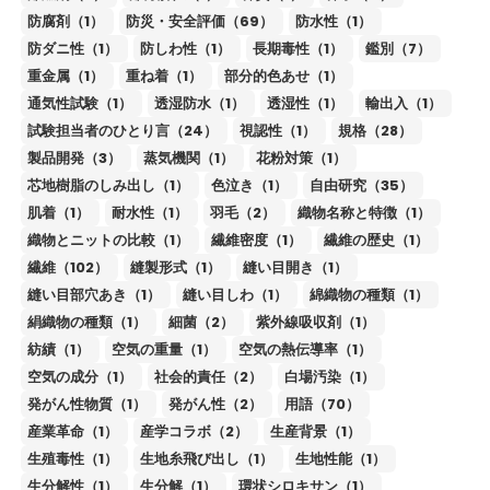
防腐剤（1）
防災・安全評価（69）
防水性（1）
防ダニ性（1）
防しわ性（1）
長期毒性（1）
鑑別（7）
重金属（1）
重ね着（1）
部分的色あせ（1）
通気性試験（1）
透湿防水（1）
透湿性（1）
輸出入（1）
試験担当者のひとり言（24）
視認性（1）
規格（28）
製品開発（3）
蒸気機関（1）
花粉対策（1）
芯地樹脂のしみ出し（1）
色泣き（1）
自由研究（35）
肌着（1）
耐水性（1）
羽毛（2）
織物名称と特徴（1）
織物とニットの比較（1）
繊維密度（1）
繊維の歴史（1）
繊維（102）
縫製形式（1）
縫い目開き（1）
縫い目部穴あき（1）
縫い目しわ（1）
綿織物の種類（1）
絹織物の種類（1）
細菌（2）
紫外線吸収剤（1）
紡績（1）
空気の重量（1）
空気の熱伝導率（1）
空気の成分（1）
社会的責任（2）
白場汚染（1）
発がん性物質（1）
発がん性（2）
用語（70）
産業革命（1）
産学コラボ（2）
生産背景（1）
生殖毒性（1）
生地糸飛び出し（1）
生地性能（1）
生分解性（1）
生分解（1）
環状シロキサン（1）