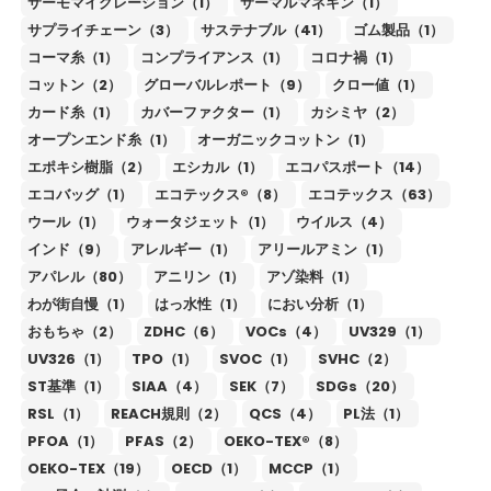
サーモマイグレーション（1）
サーマルマネキン（1）
サプライチェーン（3）
サステナブル（41）
ゴム製品（1）
コーマ糸（1）
コンプライアンス（1）
コロナ禍（1）
コットン（2）
グローバルレポート（9）
クロー値（1）
カード糸（1）
カバーファクター（1）
カシミヤ（2）
オープンエンド糸（1）
オーガニックコットン（1）
エポキシ樹脂（2）
エシカル（1）
エコパスポート（14）
エコバッグ（1）
エコテックス®（8）
エコテックス（63）
ウール（1）
ウォータジェット（1）
ウイルス（4）
インド（9）
アレルギー（1）
アリールアミン（1）
アパレル（80）
アニリン（1）
アゾ染料（1）
わが街自慢（1）
はっ水性（1）
におい分析（1）
おもちゃ（2）
ZDHC（6）
VOCs（4）
UV329（1）
UV326（1）
TPO（1）
SVOC（1）
SVHC（2）
ST基準（1）
SIAA（4）
SEK（7）
SDGs（20）
RSL（1）
REACH規則（2）
QCS（4）
PL法（1）
PFOA（1）
PFAS（2）
OEKO-TEX®（8）
OEKO-TEX（19）
OECD（1）
MCCP（1）