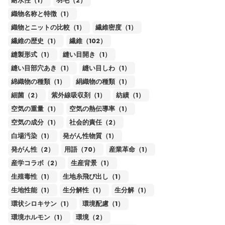
耐水性（1）
羽毛（2）
織物名称と特徴（1）
織物とニットの比較（1）
繊維密度（1）
繊維の歴史（1）
繊維（102）
縫製形式（1）
縫い目開き（1）
縫い目部穴あき（1）
縫い目しわ（1）
綿織物の種類（1）
絹織物の種類（1）
細菌（2）
紫外線吸収剤（1）
紡績（1）
空気の重量（1）
空気の熱伝導率（1）
空気の成分（1）
社会的責任（2）
白場汚染（1）
発がん性物質（1）
発がん性（2）
用語（70）
産業革命（1）
産学コラボ（2）
生産背景（1）
生殖毒性（1）
生地糸飛び出し（1）
生地性能（1）
生分解性（1）
生分解（1）
環状シロキサン（1）
環境配慮（1）
環境ホルモン（1）
環境（2）