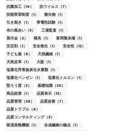
抗菌加工（14）
抗ウイルス（7）
技能実習制度（1）
微生物（1）
引き裂き（1）
帯電性試験（1）
布の風合い（3）
工場監査（1）
展示会（2）
寝具（1）
富岡製糸場（1）
安定剤（1）
安全衛生（1）
安全性（12）
子ども服（6）
天然繊維（1）
天然皮革（1）
大阪（1）
塩素化芳香族炭化水素類（1）
塩素化ベンゼン（1）
塩素化トルエン（1）
堅ろう度（2）
基礎知識（20）
商品政策（1）
品質表示（13）
品質管理（26）
品質改善（7）
品質トラブル（4）
品質コンサルティング（3）
吸湿発熱機能（1）
合成繊維の融点（1）