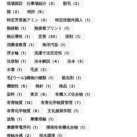
現場探訪 仕事場紹介（3）
獣毛（2）
猫（2）
特許（5）
特定芳香族アミン（3）
特定技能外国人（1）
熱移動（1）
熱接着プリント（1）
熱伝導性（1）
災害（33）
溶剤（1）
消費者教育（1）
海洋汚染（1）
浮き輪（1）
洗濯寸法安定性（1）
法規制（1）
法令解説（4）
法令（3）
水着（1）
毛皮（2）
毛(ウール)織物の種類（1）
殺虫剤（1）
機能性（5）
検針（1）
検品（2）
染料（1）
東京（9）
有機スズ化合物（1）
有害物質（12）
有害化学物質管理（7）
有害化学物質（5）
文化服装学院（1）
放熱（1）
摩擦溶融（1）
摩擦帯電序列（1）
揮発性有機化合物（1）
接触冷感（2）
排水環境（1）