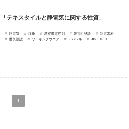
 : 「テキスタイルと静電気に関する性質」
静電気
繊維
摩擦帯電序列
帯電性試験
制電素材
優良誤認
ワーキングウエア
アパレル
JIS T 8118
1