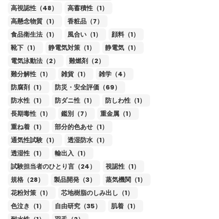
高視認性（48）
高蓄積性（1）
高懸念物質（1）
香粧品（7）
食品衛生法（1）
風合い（1）
顔料（1）
靴下（1）
静電気対策（1）
静電気（1）
電気泳動法（2）
難燃剤（2）
難分解性（1）
雑貨（1）
雑学（4）
防腐剤（1）
防災・安全評価（69）
防水性（1）
防ダニ性（1）
防しわ性（1）
長期毒性（1）
鑑別（7）
重金属（1）
重ね着（1）
部分的色あせ（1）
通気性試験（1）
透湿防水（1）
透湿性（1）
輸出入（1）
試験担当者のひとり言（24）
視認性（1）
規格（28）
製品開発（3）
蒸気機関（1）
花粉対策（1）
芯地樹脂のしみ出し（1）
色泣き（1）
自由研究（35）
肌着（1）