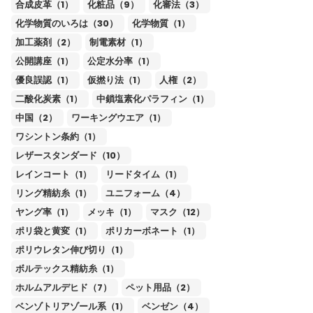
合成皮革（1）
化粧品（9）
化審法（3）
化学物質のいろは（30）
化学物質（1）
加工薬剤（2）
制電素材（1）
公開講座（1）
公定水分率（1）
優良誤認（1）
仮撚り法（1）
人権（2）
二酸化炭素（1）
中鎖塩素化パラフィン（1）
中国（2）
ワーキングウエア（1）
ワシントン条約（1）
レザースタンダード（10）
レインコート（1）
リードタイム（1）
リング精紡糸（1）
ユニフォーム（4）
ヤング率（1）
メッキ（1）
マスク（12）
ポリ袋と黄変（1）
ポリカーボネート（1）
ポリウレタン伸び切り（1）
ボルテックス精紡糸（1）
ホルムアルデヒド（7）
ペット用品（2）
ベンゾトリアゾール系（1）
ベンゼン（4）