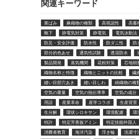
関連キーワード
黄ばみ
麻織物の種類
高視認性
高蓄
靴下
静電気対策
静電気
電気泳動法
防災・安全評価
防水性
防ダニ性
防
部分的色あせ
通気性試験
透湿防水
製品開発
蒸気機関
花粉対策
芯地樹
織物名称と特徴
織物とニットの比較
繊
縫い目部穴あき
縫い目しわ
綿織物の種
空気の重量
空気の熱伝導率
空気の成分
用語
産業革命
産学コラボ
生産背景
生分解
環状シロキサン
環境配慮
環
特許
特定芳香族アミン
特定技能外国人
消費者教育
海洋汚染
浮き輪
洗濯寸