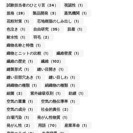
試験担当者のひとり言（24）
視認性（1）
規格（28）
製品開発（3）
蒸気機関（1）
花粉対策（1）
芯地樹脂のしみ出し（1）
色泣き（1）
自由研究（35）
肌着（1）
耐水性（1）
羽毛（2）
織物名称と特徴（1）
織物とニットの比較（1）
繊維密度（1）
繊維の歴史（1）
繊維（102）
縫製形式（1）
縫い目開き（1）
縫い目部穴あき（1）
縫い目しわ（1）
綿織物の種類（1）
絹織物の種類（1）
細菌（2）
紫外線吸収剤（1）
紡績（1）
空気の重量（1）
空気の熱伝導率（1）
空気の成分（1）
社会的責任（2）
白場汚染（1）
発がん性物質（1）
発がん性（2）
用語（70）
産業革命（1）