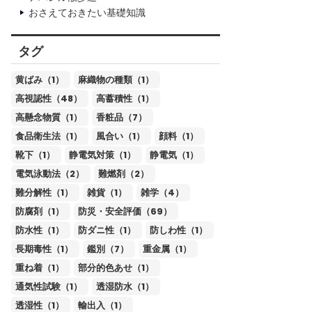
おさえておきたい基礎知識
タグ
黄ばみ（1）
麻織物の種類（1）
高視認性（48）
高蓄積性（1）
高懸念物質（1）
香粧品（7）
食品衛生法（1）
風合い（1）
顔料（1）
靴下（1）
静電気対策（1）
静電気（1）
電気泳動法（2）
難燃剤（2）
難分解性（1）
雑貨（1）
雑学（4）
防腐剤（1）
防災・安全評価（69）
防水性（1）
防ダニ性（1）
防しわ性（1）
長期毒性（1）
鑑別（7）
重金属（1）
重ね着（1）
部分的色あせ（1）
通気性試験（1）
透湿防水（1）
透湿性（1）
輸出入（1）