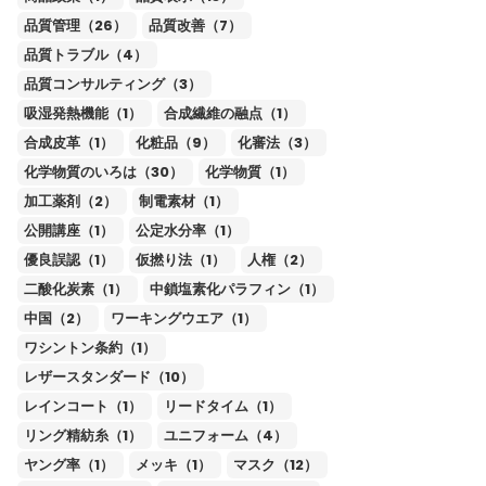
品質管理（26）
品質改善（7）
品質トラブル（4）
品質コンサルティング（3）
吸湿発熱機能（1）
合成繊維の融点（1）
合成皮革（1）
化粧品（9）
化審法（3）
化学物質のいろは（30）
化学物質（1）
加工薬剤（2）
制電素材（1）
公開講座（1）
公定水分率（1）
優良誤認（1）
仮撚り法（1）
人権（2）
二酸化炭素（1）
中鎖塩素化パラフィン（1）
中国（2）
ワーキングウエア（1）
ワシントン条約（1）
レザースタンダード（10）
レインコート（1）
リードタイム（1）
リング精紡糸（1）
ユニフォーム（4）
ヤング率（1）
メッキ（1）
マスク（12）