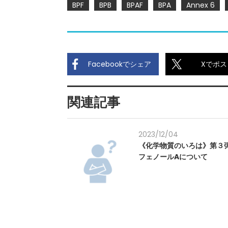
BPF
BPB
BPAF
BPA
Annex 6
Facebookでシェア
Xでポス
関連記事
2023/12/04
《化学物質のいろは》第３
フェノールAについて