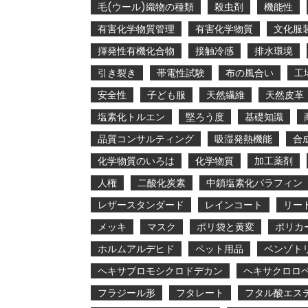
毛(ウール)織物の種類
殺虫剤
機能性
有害化学物質管理
有害化学物質
文化服
揮発性有機化合物
接触冷感
排水環境
引き裂き
帯電性試験
布の風合い
工
安全性
子ども服
天然繊維
天然皮革
塩素化トルエン
堅ろう度
基礎知識
品質コンサルティング
吸湿発熱機能
合
化学物質のいろは
化学物質
加工薬剤
人権
二酸化炭素
中鎖塩素化パラフィン
レザースタンダード
レインコート
リー
メッキ
マスク
ポリ袋と黄変
ポリカ
ホルムアルデヒド
ペット用品
ベンゾト
ヘキサブロモシクロドデカン
ヘキサクロロ
フラジール形
フタレート
フタル酸エス