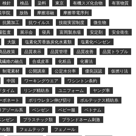
検針
検品
染料
東京
有機スズ化合物
有害物質
装学院
放熱
摩擦溶融
摩擦帯電序列
抗菌加工
抗ウイルス
技能実習制度
微生物
場監査
展示会
寝具
富岡製糸場
安定剤
安全衛生
大阪
塩素化芳香族炭化水素類
塩素化ベンゼン
商品政策
品質表示
品質管理
品質改善
品質トラブル
成繊維の融点
合成皮革
化粧品
化審法
制電素材
公開講座
公定水分率
優良誤認
仮撚り法
中国
ワーキングウエア
ワシントン条約
ドタイム
リング精紡糸
ユニフォーム
ヤング率
ーボネート
ポリウレタン伸び切り
ボルテックス精紡糸
リアゾール系
ベンゼン
ベビー服
ベトナム
ベンゼン
プラスチック類
ブランドネーム刺激
テル類
フェムテック
フェノール