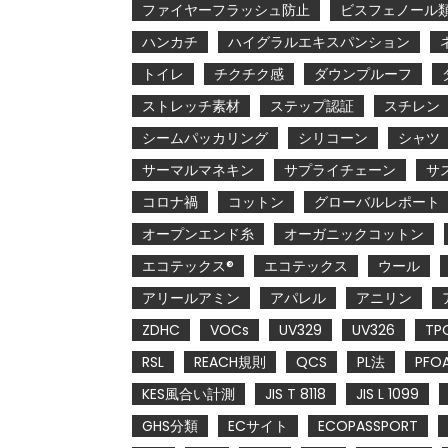
ファイヤーフラッシュ防止
ビスフェノール
ハンカチ
ハイグラルエキスパンション
トイレ
チクチク感
ダウンプルーフ
ストレッチ素材
ステップ認証
スチレン
シームパッカリング
シリコーン
シャツ
サーマルマネキン
サプライチェーン
サ
コロナ禍
コットン
グローバルレポート
オープンエンド糸
オーガニックコットン
エコテックス®
エコテックス
ウール
アリールアミン
アパレル
アニリン
ZDHC
VOCs
UV329
UV326
TP
RSL
REACH規則
QCS
PL法
PFO
KES風合い計測
JIS T 8118
JIS L 1099
GHS分類
ECサイト
ECOPASSPORT