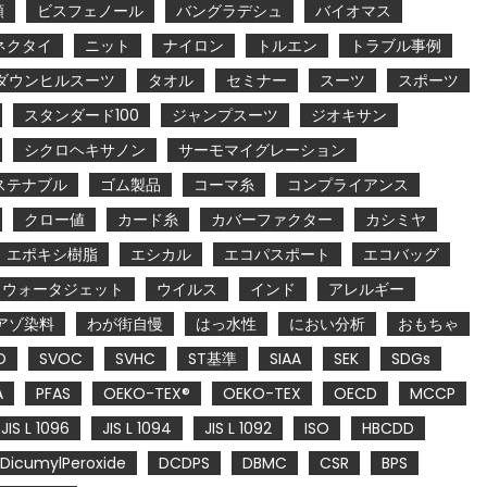
類
ビスフェノール
バングラデシュ
バイオマス
ネクタイ
ニット
ナイロン
トルエン
トラブル事例
ダウンヒルスーツ
タオル
セミナー
スーツ
スポーツ
スタンダード100
ジャンプスーツ
ジオキサン
シクロヘキサノン
サーモマイグレーション
ステナブル
ゴム製品
コーマ糸
コンプライアンス
クロー値
カード糸
カバーファクター
カシミヤ
エポキシ樹脂
エシカル
エコパスポート
エコバッグ
ウォータジェット
ウイルス
インド
アレルギー
アゾ染料
わが街自慢
はっ水性
におい分析
おもちゃ
O
SVOC
SVHC
ST基準
SIAA
SEK
SDGs
A
PFAS
OEKO-TEX®
OEKO-TEX
OECD
MCCP
JIS L 1096
JIS L 1094
JIS L 1092
ISO
HBCDD
DicumylPeroxide
DCDPS
DBMC
CSR
BPS