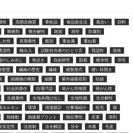
積性
高懸念物質
香粧品
食品衛生法
風合い
顔料
難燃剤
難分解性
雑貨
雑学
防腐剤
しわ性
長期毒性
鑑別
重金属
重ね着
透湿性
輸出入
試験担当者のひとり言
視認性
規格
脂のしみ出し
色泣き
自由研究
肌着
耐水性
羽毛
維密度
繊維の歴史
繊維
縫製形式
縫い目開き
類
絹織物の種類
細菌
紫外線吸収剤
紡績
社会的責任
白場汚染
発がん性物質
発がん性
生殖毒性
生地糸飛び出し
生地性能
生分解性
境ホルモン
環境
現場探訪 仕事場紹介
獣毛
猫
熱移動
熱接着プリント
熱伝導性
災害
溶剤
法安定性
法規制
法令解説
法令
水着
毛皮