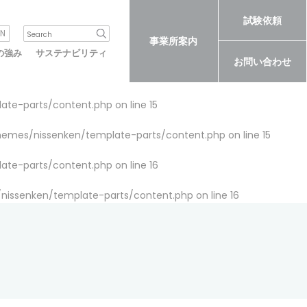
試験依頼
N
事業所案内
の強み
サステナビリティ
お問い合わせ
late-parts/content.php
on line
15
themes/nissenken/template-parts/content.php
on line
15
late-parts/content.php
on line
16
/nissenken/template-parts/content.php
on line
16