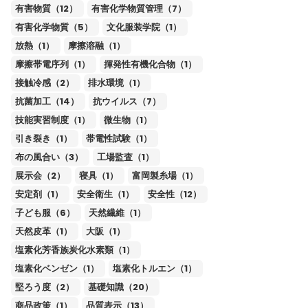
有害物質（12）
有害化学物質管理（7）
有害化学物質（5）
文化服装学院（1）
放熱（1）
摩擦溶融（1）
摩擦帯電序列（1）
揮発性有機化合物（1）
接触冷感（2）
排水環境（1）
抗菌加工（14）
抗ウイルス（7）
技能実習制度（1）
微生物（1）
引き裂き（1）
帯電性試験（1）
布の風合い（3）
工場監査（1）
展示会（2）
寝具（1）
富岡製糸場（1）
安定剤（1）
安全衛生（1）
安全性（12）
子ども服（6）
天然繊維（1）
天然皮革（1）
大阪（1）
塩素化芳香族炭化水素類（1）
塩素化ベンゼン（1）
塩素化トルエン（1）
堅ろう度（2）
基礎知識（20）
商品政策（1）
品質表示（13）