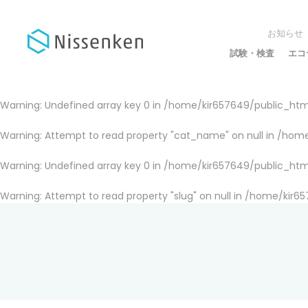
お知らせ
試験・検査
エコ
Warning
: Undefined array key 0 in
/home/kir657649/public_html
Warning
: Attempt to read property "cat_name" on null in
/home
Warning
: Undefined array key 0 in
/home/kir657649/public_html
Warning
: Attempt to read property "slug" on null in
/home/kir65