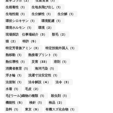
産学コラボ（2）
生産背景（1）
生殖毒性（1）
生地糸飛び出し（1）
生地性能（1）
生分解性（1）
生分解（1）
環状シロキサン（1）
環境配慮（1）
環境ホルモン（1）
環境（2）
現場探訪 仕事場紹介（3）
獣毛（2）
猫（2）
特許（5）
特定芳香族アミン（3）
特定技能外国人（1）
熱移動（1）
熱接着プリント（1）
熱伝導性（1）
災害（33）
溶剤（1）
消費者教育（1）
海洋汚染（1）
浮き輪（1）
洗濯寸法安定性（1）
法規制（1）
法令解説（4）
法令（3）
水着（1）
毛皮（2）
毛(ウール)織物の種類（1）
殺虫剤（1）
機能性（5）
検針（1）
検品（2）
染料（1）
東京（9）
有機スズ化合物（1）