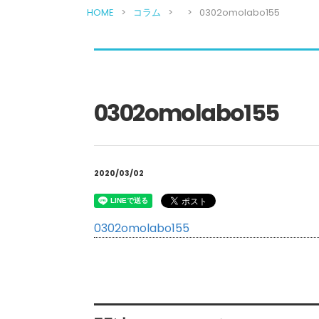
HOME
コラム
0302omolabo155
0302omolabo155
2020/03/02
0302omolabo155