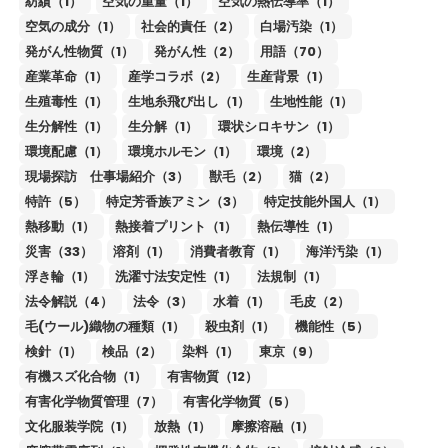
紡績（1）
空気の重量（1）
空気の熱伝導率（1）
空気の成分（1）
社会的責任（2）
白場汚染（1）
発がん性物質（1）
発がん性（2）
用語（70）
産業革命（1）
産学コラボ（2）
生産背景（1）
生殖毒性（1）
生地糸飛び出し（1）
生地性能（1）
生分解性（1）
生分解（1）
環状シロキサン（1）
環境配慮（1）
環境ホルモン（1）
環境（2）
現場探訪 仕事場紹介（3）
獣毛（2）
猫（2）
特許（5）
特定芳香族アミン（3）
特定技能外国人（1）
熱移動（1）
熱接着プリント（1）
熱伝導性（1）
災害（33）
溶剤（1）
消費者教育（1）
海洋汚染（1）
浮き輪（1）
洗濯寸法安定性（1）
法規制（1）
法令解説（4）
法令（3）
水着（1）
毛皮（2）
毛(ウール)織物の種類（1）
殺虫剤（1）
機能性（5）
検針（1）
検品（2）
染料（1）
東京（9）
有機スズ化合物（1）
有害物質（12）
有害化学物質管理（7）
有害化学物質（5）
文化服装学院（1）
放熱（1）
摩擦溶融（1）