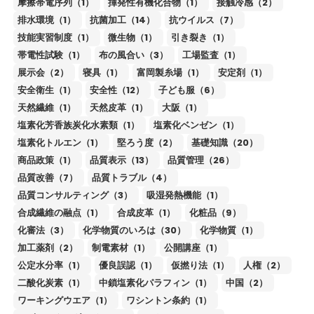
摩擦帯電序列（1）
揮発性有機化合物（1）
接触冷感（2）
排水環境（1）
抗菌加工（14）
抗ウイルス（7）
技能実習制度（1）
微生物（1）
引き裂き（1）
帯電性試験（1）
布の風合い（3）
工場監査（1）
展示会（2）
寝具（1）
富岡製糸場（1）
安定剤（1）
安全衛生（1）
安全性（12）
子ども服（6）
天然繊維（1）
天然皮革（1）
大阪（1）
塩素化芳香族炭化水素類（1）
塩素化ベンゼン（1）
塩素化トルエン（1）
堅ろう度（2）
基礎知識（20）
商品政策（1）
品質表示（13）
品質管理（26）
品質改善（7）
品質トラブル（4）
品質コンサルティング（3）
吸湿発熱機能（1）
合成繊維の融点（1）
合成皮革（1）
化粧品（9）
化審法（3）
化学物質のいろは（30）
化学物質（1）
加工薬剤（2）
制電素材（1）
公開講座（1）
公定水分率（1）
優良誤認（1）
仮撚り法（1）
人権（2）
二酸化炭素（1）
中鎖塩素化パラフィン（1）
中国（2）
ワーキングウエア（1）
ワシントン条約（1）