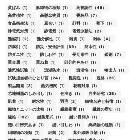
黄ばみ（1）
麻織物の種類（1）
高視認性（48）
高蓄積性（1）
高懸念物質（1）
香粧品（7）
食品衛生法（1）
風合い（1）
顔料（1）
靴下（1）
静電気対策（1）
静電気（1）
電気泳動法（2）
難燃剤（2）
難分解性（1）
雑貨（1）
雑学（4）
防腐剤（1）
防災・安全評価（69）
防水性（1）
防ダニ性（1）
防しわ性（1）
長期毒性（1）
鑑別（7）
重金属（1）
重ね着（1）
部分的色あせ（1）
通気性試験（1）
透湿防水（1）
透湿性（1）
輸出入（1）
試験担当者のひとり言（24）
視認性（1）
規格（28）
製品開発（3）
蒸気機関（1）
花粉対策（1）
芯地樹脂のしみ出し（1）
色泣き（1）
自由研究（35）
肌着（1）
耐水性（1）
羽毛（2）
織物名称と特徴（1）
織物とニットの比較（1）
繊維密度（1）
繊維の歴史（1）
繊維（102）
縫製形式（1）
縫い目開き（1）
縫い目部穴あき（1）
縫い目しわ（1）
綿織物の種類（1）
絹織物の種類（1）
細菌（2）
紫外線吸収剤（1）