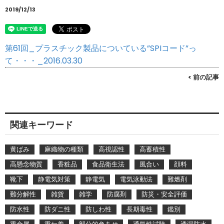
2019/12/13
第61回_プラスチック製品についている”SPIコード”っ
て・・・_2016.03.30
< 前の記事
関連キーワード
黄ばみ
麻織物の種類
高視認性
高蓄積性
高懸念物質
香粧品
食品衛生法
風合い
顔料
靴下
静電気対策
静電気
電気泳動法
難燃剤
難分解性
雑貨
雑学
防腐剤
防災・安全評価
防水性
防ダニ性
防しわ性
長期毒性
鑑別