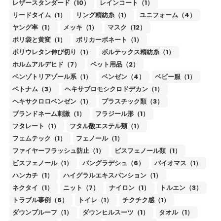
レザースタンダード（10）
レインコート（1）
リードタイム（1）
リング精紡糸（1）
ユニフォーム（4）
ヤング率（1）
メッキ（1）
マスク（12）
ポリ袋と黄変（1）
ポリカーボネート（1）
ポリウレタン伸び切り（1）
ボルテックス精紡糸（1）
ホルムアルデヒド（7）
ペット用品（2）
ベンゾトリアゾール系（1）
ベンゼン（4）
ベビー服（1）
ベトナム（3）
ヘキサブロモシクロドデカン（1）
ヘキサクロロベンゼン（1）
プラスチック類（3）
ブランドネーム刺激（1）
フラジール形（1）
フタレート（1）
フタル酸エステル類（1）
フェムテック（1）
フェノール（1）
ファイヤーフラッシュ防止（1）
ビスフェノール類（1）
ビスフェノール（1）
バングラデシュ（6）
バイオマス（1）
ハンカチ（1）
ハイグラルエキスパンション（1）
ネクタイ（1）
ニット（7）
ナイロン（1）
トルエン（3）
トラブル事例（6）
トイレ（1）
チクチク感（1）
ダウンプルーフ（1）
ダウンヒルスーツ（1）
タオル（1）