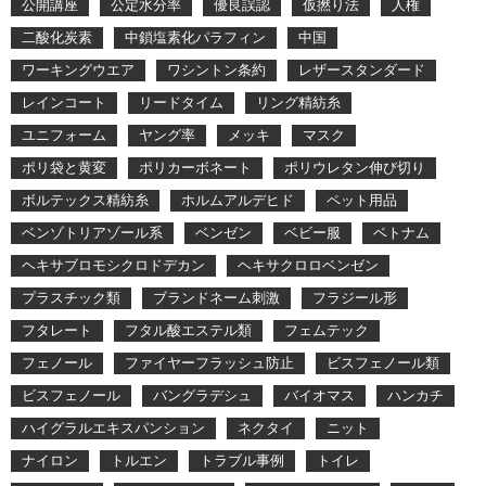
公開講座
公定水分率
優良誤認
仮撚り法
人権
二酸化炭素
中鎖塩素化パラフィン
中国
ワーキングウエア
ワシントン条約
レザースタンダード
レインコート
リードタイム
リング精紡糸
ユニフォーム
ヤング率
メッキ
マスク
ポリ袋と黄変
ポリカーボネート
ポリウレタン伸び切り
ボルテックス精紡糸
ホルムアルデヒド
ペット用品
ベンゾトリアゾール系
ベンゼン
ベビー服
ベトナム
ヘキサブロモシクロドデカン
ヘキサクロロベンゼン
プラスチック類
ブランドネーム刺激
フラジール形
フタレート
フタル酸エステル類
フェムテック
フェノール
ファイヤーフラッシュ防止
ビスフェノール類
ビスフェノール
バングラデシュ
バイオマス
ハンカチ
ハイグラルエキスパンション
ネクタイ
ニット
ナイロン
トルエン
トラブル事例
トイレ