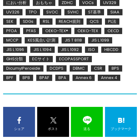
におい分析
おもちゃ
ZDHC
VOCs
UV329
UV326
TPO
SVOC
SVHC
ST基準
SIAA
SEK
SDGs
RSL
REACH規則
QCS
PL法
PFOA
PFAS
OEKO-TEX®
OEKO-TEX
OECD
MCCP
KES風合い計測
JIS T 8118
JIS L 1099
JIS L 1096
JIS L 1094
JIS L 1092
ISO
HBCDD
GHS分類
ECサイト
ECOPASSPORT
DicumylPeroxide
DCDPS
DBMC
CSR
BPS
BPF
BPB
BPAF
BPA
Annex 6
Annex 4
シェア
ポスト
送る
ブックマーク