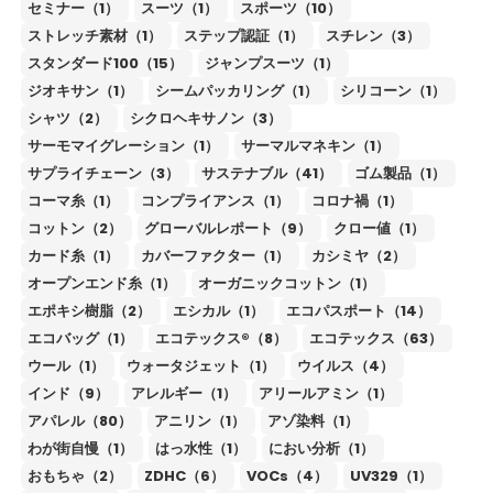
セミナー（1）
スーツ（1）
スポーツ（10）
ストレッチ素材（1）
ステップ認証（1）
スチレン（3）
スタンダード100（15）
ジャンプスーツ（1）
ジオキサン（1）
シームパッカリング（1）
シリコーン（1）
シャツ（2）
シクロヘキサノン（3）
サーモマイグレーション（1）
サーマルマネキン（1）
サプライチェーン（3）
サステナブル（41）
ゴム製品（1）
コーマ糸（1）
コンプライアンス（1）
コロナ禍（1）
コットン（2）
グローバルレポート（9）
クロー値（1）
カード糸（1）
カバーファクター（1）
カシミヤ（2）
オープンエンド糸（1）
オーガニックコットン（1）
エポキシ樹脂（2）
エシカル（1）
エコパスポート（14）
エコバッグ（1）
エコテックス®（8）
エコテックス（63）
ウール（1）
ウォータジェット（1）
ウイルス（4）
インド（9）
アレルギー（1）
アリールアミン（1）
アパレル（80）
アニリン（1）
アゾ染料（1）
わが街自慢（1）
はっ水性（1）
におい分析（1）
おもちゃ（2）
ZDHC（6）
VOCs（4）
UV329（1）