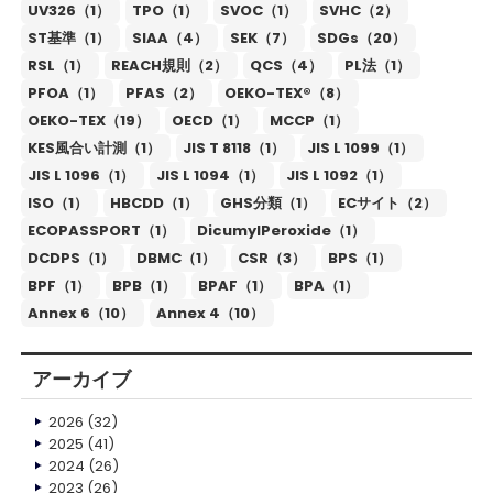
UV326（1）
TPO（1）
SVOC（1）
SVHC（2）
ST基準（1）
SIAA（4）
SEK（7）
SDGs（20）
RSL（1）
REACH規則（2）
QCS（4）
PL法（1）
PFOA（1）
PFAS（2）
OEKO-TEX®（8）
OEKO-TEX（19）
OECD（1）
MCCP（1）
KES風合い計測（1）
JIS T 8118（1）
JIS L 1099（1）
JIS L 1096（1）
JIS L 1094（1）
JIS L 1092（1）
ISO（1）
HBCDD（1）
GHS分類（1）
ECサイト（2）
ECOPASSPORT（1）
DicumylPeroxide（1）
DCDPS（1）
DBMC（1）
CSR（3）
BPS（1）
BPF（1）
BPB（1）
BPAF（1）
BPA（1）
Annex 6（10）
Annex 4（10）
アーカイブ
2026
(32)
2025
(41)
2024
(26)
2023
(26)