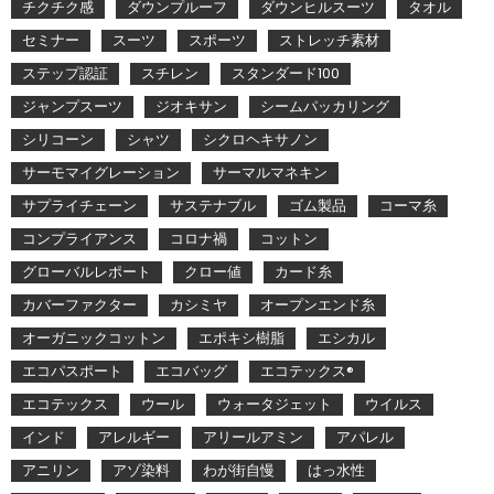
チクチク感
ダウンプルーフ
ダウンヒルスーツ
タオル
セミナー
スーツ
スポーツ
ストレッチ素材
ステップ認証
スチレン
スタンダード100
ジャンプスーツ
ジオキサン
シームパッカリング
シリコーン
シャツ
シクロヘキサノン
サーモマイグレーション
サーマルマネキン
サプライチェーン
サステナブル
ゴム製品
コーマ糸
コンプライアンス
コロナ禍
コットン
グローバルレポート
クロー値
カード糸
カバーファクター
カシミヤ
オープンエンド糸
オーガニックコットン
エポキシ樹脂
エシカル
エコパスポート
エコバッグ
エコテックス®
エコテックス
ウール
ウォータジェット
ウイルス
インド
アレルギー
アリールアミン
アパレル
アニリン
アゾ染料
わが街自慢
はっ水性