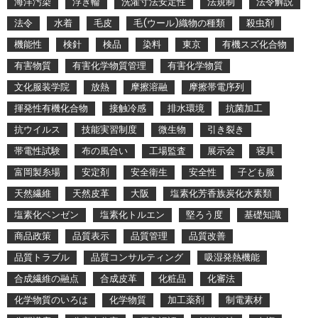
海洋汚染
浮き輪
洗濯寸法安定性
法規制
法令解説
法令
水着
毛皮
毛(ウール)織物の種類
殺虫剤
機能性
検針
検品
染料
東京
有機スズ化合物
有害物質
有害化学物質管理
有害化学物質
文化服装学院
放熱
摩擦溶融
摩擦帯電序列
揮発性有機化合物
接触冷感
排水環境
抗菌加工
抗ウイルス
技能実習制度
微生物
引き裂き
帯電性試験
布の風合い
工場監査
展示会
寝具
富岡製糸場
安定剤
安全衛生
安全性
子ども服
天然繊維
天然皮革
大阪
塩素化芳香族炭化水素類
塩素化ベンゼン
塩素化トルエン
堅ろう度
基礎知識
商品政策
品質表示
品質管理
品質改善
品質トラブル
品質コンサルティング
吸湿発熱機能
合成繊維の融点
合成皮革
化粧品
化審法
化学物質のいろは
化学物質
加工薬剤
制電素材