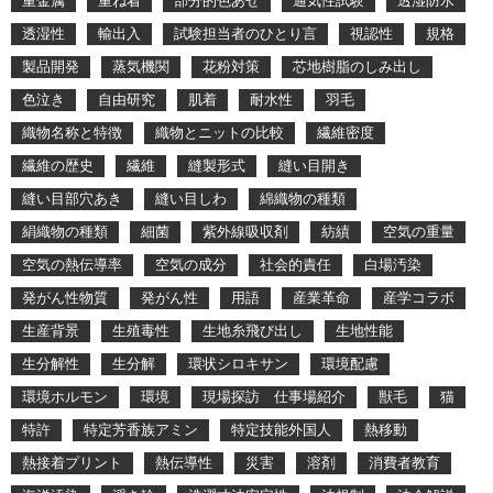
重金属
重ね着
部分的色あせ
通気性試験
透湿防水
透湿性
輸出入
試験担当者のひとり言
視認性
規格
製品開発
蒸気機関
花粉対策
芯地樹脂のしみ出し
色泣き
自由研究
肌着
耐水性
羽毛
織物名称と特徴
織物とニットの比較
繊維密度
繊維の歴史
繊維
縫製形式
縫い目開き
縫い目部穴あき
縫い目しわ
綿織物の種類
絹織物の種類
細菌
紫外線吸収剤
紡績
空気の重量
空気の熱伝導率
空気の成分
社会的責任
白場汚染
発がん性物質
発がん性
用語
産業革命
産学コラボ
生産背景
生殖毒性
生地糸飛び出し
生地性能
生分解性
生分解
環状シロキサン
環境配慮
環境ホルモン
環境
現場探訪 仕事場紹介
獣毛
猫
特許
特定芳香族アミン
特定技能外国人
熱移動
熱接着プリント
熱伝導性
災害
溶剤
消費者教育