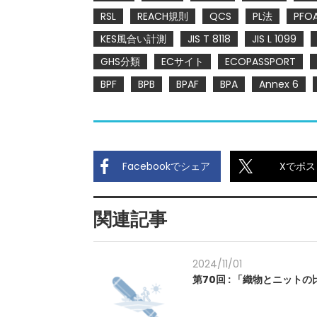
RSL
REACH規則
QCS
PL法
PFO
KES風合い計測
JIS T 8118
JIS L 1099
GHS分類
ECサイト
ECOPASSPORT
BPF
BPB
BPAF
BPA
Annex 6
Facebookでシェア
Xでポス
関連記事
2024/11/01
第70回 : 「織物とニットの