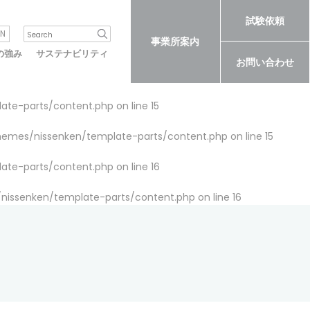
試験依頼
N
事業所案内
の強み
サステナビリティ
お問い合わせ
late-parts/content.php
on line
15
themes/nissenken/template-parts/content.php
on line
15
late-parts/content.php
on line
16
/nissenken/template-parts/content.php
on line
16