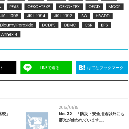
A
PFAS
OEKO-TEX®
OEKO-TEX
OECD
MCCP
JIS L 1096
JIS L 1094
JIS L 1092
ISO
HBCDD
DicumylPeroxide
DCDPS
DBMC
CSR
BPS
Annex 4
ト
LINEで送る
はてなブックマーク
2015/01/15
比較」
No. 32 「防災・安全用途以外にも
蓄光が使われています…」