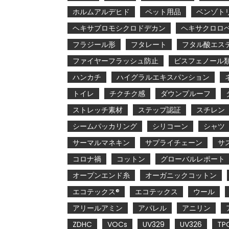
ホルムアルデヒド
ペット用品
ベンゾト
ヘキサブロモシクロドデカン
ヘキサクロロ
フラジール形
フタレート
フタル酸エス
ファイヤーフラッシュ防止
ビスフェノール
ハンカチ
ハイグラルエキスパンション
トイレ
チクチク感
ダウンプルーフ
ストレッチ素材
ステップ認証
スチレン
シームパッカリング
シリコーン
シャツ
サーマルマネキン
サプライチェーン
サ
コロナ禍
コットン
グローバルレポート
オープンエンド糸
オーガニックコットン
エコテックス®
エコテックス
ウール
アリールアミン
アパレル
アニリン
ZDHC
VOCs
UV329
UV326
TP