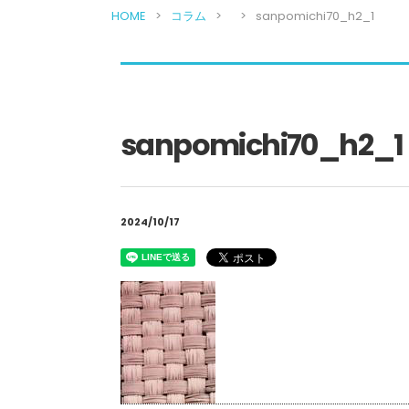
HOME
コラム
sanpomichi70_h2_1
sanpomichi70_h2_1
2024/10/17