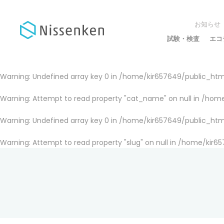
お知らせ
試験・検査
エコ
Warning
: Undefined array key 0 in
/home/kir657649/public_html
Warning
: Attempt to read property "cat_name" on null in
/home
Warning
: Undefined array key 0 in
/home/kir657649/public_html
Warning
: Attempt to read property "slug" on null in
/home/kir65