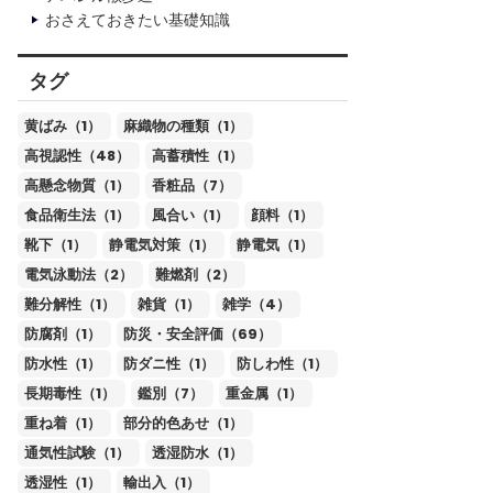
おさえておきたい基礎知識
タグ
黄ばみ（1）
麻織物の種類（1）
高視認性（48）
高蓄積性（1）
高懸念物質（1）
香粧品（7）
食品衛生法（1）
風合い（1）
顔料（1）
靴下（1）
静電気対策（1）
静電気（1）
電気泳動法（2）
難燃剤（2）
難分解性（1）
雑貨（1）
雑学（4）
防腐剤（1）
防災・安全評価（69）
防水性（1）
防ダニ性（1）
防しわ性（1）
長期毒性（1）
鑑別（7）
重金属（1）
重ね着（1）
部分的色あせ（1）
通気性試験（1）
透湿防水（1）
透湿性（1）
輸出入（1）