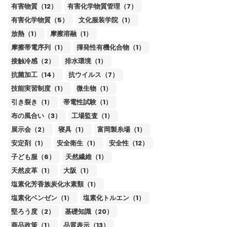
有害物質（12）
有害化学物質管理（7）
有害化学物質（5）
文化服装学院（1）
放熱（1）
摩擦溶融（1）
摩擦帯電序列（1）
揮発性有機化合物（1）
接触冷感（2）
排水環境（1）
抗菌加工（14）
抗ウイルス（7）
技能実習制度（1）
微生物（1）
引き裂き（1）
帯電性試験（1）
布の風合い（3）
工場監査（1）
展示会（2）
寝具（1）
富岡製糸場（1）
安定剤（1）
安全衛生（1）
安全性（12）
子ども服（6）
天然繊維（1）
天然皮革（1）
大阪（1）
塩素化芳香族炭化水素類（1）
塩素化ベンゼン（1）
塩素化トルエン（1）
堅ろう度（2）
基礎知識（20）
商品政策（1）
品質表示（13）