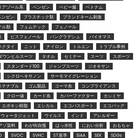
リアゾール系
ベンゼン
ベビー服
ベトナム
ベンゼン
プラスチック類
ブランドネーム刺激
テル類
フェムテック
フェノール
類
ビスフェノール
バングラデシュ
バイオマス
ネクタイ
ニット
ナイロン
トルエン
トラブル事例
ダウンヒルスーツ
タオル
セミナー
スーツ
スポーツ
スタンダード100
ジャンプスーツ
ジオキサン
シクロヘキサノン
サーモマイグレーション
ステナブル
ゴム製品
コーマ糸
コンプライアンス
クロー値
カード糸
カバーファクター
カシミヤ
エポキシ樹脂
エシカル
エコパスポート
エコバッグ
ウォータジェット
ウイルス
インド
アレルギー
アゾ染料
わが街自慢
はっ水性
におい分析
おもちゃ
O
SVOC
SVHC
ST基準
SIAA
SEK
SDGs