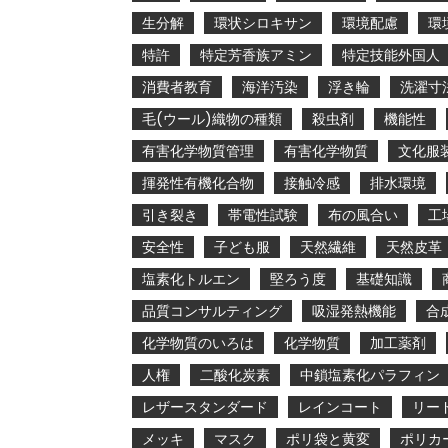
生分解
環状シロキサン
環境配慮
環
特許
特定芳香族アミン
特定技能外国人
消費者教育
海洋汚染
浮き輪
洗濯寸
毛(ウール)織物の種類
殺虫剤
機能性
有害化学物質管理
有害化学物質
文化服
揮発性有機化合物
接触冷感
排水環境
引き裂き
帯電性試験
布の風合い
工
安全性
子ども服
天然繊維
天然皮革
塩素化トルエン
堅ろう度
基礎知識
品質コンサルティング
吸湿発熱機能
合
化学物質のいろは
化学物質
加工薬剤
人権
二酸化炭素
中鎖塩素化パラフィン
レザースタンダード
レインコート
リー
メッキ
マスク
ポリ袋と黄変
ポリカ