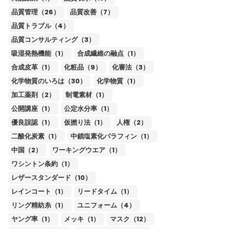
品質管理（26）
品質改善（7）
品質トラブル（4）
品質コンサルティング（3）
吸湿発熱機能（1）
合成繊維の融点（1）
合成皮革（1）
化粧品（9）
化審法（3）
化学物質のいろは（30）
化学物質（1）
加工薬剤（2）
制電素材（1）
公開講座（1）
公定水分率（1）
優良誤認（1）
仮撚り法（1）
人権（2）
二酸化炭素（1）
中鎖塩素化パラフィン（1）
中国（2）
ワーキングウエア（1）
ワシントン条約（1）
レザースタンダード（10）
レインコート（1）
リードタイム（1）
リング精紡糸（1）
ユニフォーム（4）
ヤング率（1）
メッキ（1）
マスク（12）