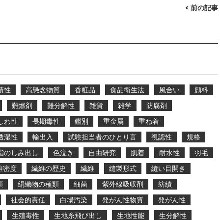
< 前の記事
積性
高懸念物質
香粧品
食品衛生法
風合い
顔料
難燃剤
難分解性
雑貨
雑学
防腐剤
しわ性
長期毒性
鑑別
重金属
重ね着
透湿性
輸出入
試験担当者のひとり言
視認性
規格
脂のしみ出し
色泣き
自由研究
肌着
耐水性
羽毛
維密度
繊維の歴史
繊維
縫製形式
縫い目開き
類
絹織物の種類
細菌
紫外線吸収剤
紡績
社会的責任
白場汚染
発がん性物質
発がん性
生殖毒性
生地糸飛び出し
生地性能
生分解性