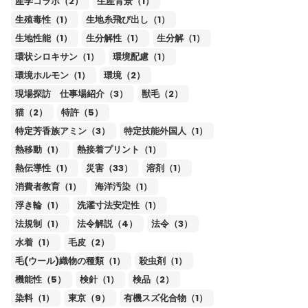
産学コラボ（2）
生産背景（1）
生殖毒性（1）
生地糸飛び出し（1）
生地性能（1）
生分解性（1）
生分解（1）
環状シロキサン（1）
環境配慮（1）
環境ホルモン（1）
環境（2）
現場探訪 仕事場紹介（3）
獣毛（2）
猫（2）
特許（5）
特定芳香族アミン（3）
特定技能外国人（1）
熱移動（1）
熱接着プリント（1）
熱伝導性（1）
災害（33）
溶剤（1）
消費者教育（1）
海洋汚染（1）
浮き輪（1）
洗濯寸法安定性（1）
法規制（1）
法令解説（4）
法令（3）
水着（1）
毛皮（2）
毛(ウール)織物の種類（1）
殺虫剤（1）
機能性（5）
検針（1）
検品（2）
染料（1）
東京（9）
有機スズ化合物（1）