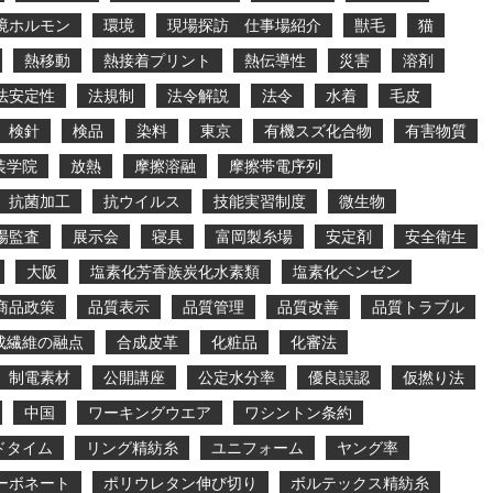
境ホルモン
環境
現場探訪 仕事場紹介
獣毛
猫
熱移動
熱接着プリント
熱伝導性
災害
溶剤
法安定性
法規制
法令解説
法令
水着
毛皮
検針
検品
染料
東京
有機スズ化合物
有害物質
装学院
放熱
摩擦溶融
摩擦帯電序列
抗菌加工
抗ウイルス
技能実習制度
微生物
場監査
展示会
寝具
富岡製糸場
安定剤
安全衛生
大阪
塩素化芳香族炭化水素類
塩素化ベンゼン
商品政策
品質表示
品質管理
品質改善
品質トラブル
成繊維の融点
合成皮革
化粧品
化審法
制電素材
公開講座
公定水分率
優良誤認
仮撚り法
中国
ワーキングウエア
ワシントン条約
ドタイム
リング精紡糸
ユニフォーム
ヤング率
ーボネート
ポリウレタン伸び切り
ボルテックス精紡糸