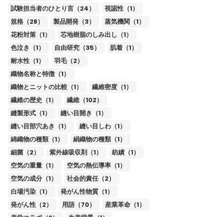
試験担当者のひとり言（24）
視認性（1）
規格（28）
製品開発（3）
蒸気機関（1）
花粉対策（1）
芯地樹脂のしみ出し（1）
色泣き（1）
自由研究（35）
肌着（1）
耐水性（1）
羽毛（2）
織物名称と特徴（1）
織物とニットの比較（1）
繊維密度（1）
繊維の歴史（1）
繊維（102）
縫製形式（1）
縫い目開き（1）
縫い目部穴あき（1）
縫い目しわ（1）
綿織物の種類（1）
絹織物の種類（1）
細菌（2）
紫外線吸収剤（1）
紡績（1）
空気の重量（1）
空気の熱伝導率（1）
空気の成分（1）
社会的責任（2）
白場汚染（1）
発がん性物質（1）
発がん性（2）
用語（70）
産業革命（1）