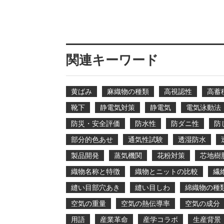
関連キーワード
黄ばみ
麻織物の種類
高視認性
高蓄
靴下
静電気対策
静電気
電気泳動法
防災・安全評価
防水性
防ダニ性
防
部分的色あせ
通気性試験
透湿防水
製品開発
蒸気機関
花粉対策
芯地樹
織物名称と特徴
織物とニットの比較
繊
縫い目部穴あき
縫い目しわ
綿織物の種
空気の重量
空気の熱伝導率
空気の成分
用語
産業革命
産学コラボ
生産背景