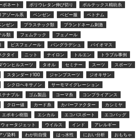
ーボネート
ポリウレタン伸び切り
ボルテックス精紡糸
リアゾール系
ベンゼン
ベビー服
ベトナム
ベンゼン
プラスチック類
ブランドネーム刺激
テル類
フェムテック
フェノール
類
ビスフェノール
バングラデシュ
バイオマス
ネクタイ
ニット
ナイロン
トルエン
トラブル事例
ダウンヒルスーツ
タオル
セミナー
スーツ
スポーツ
スタンダード100
ジャンプスーツ
ジオキサン
シクロヘキサノン
サーモマイグレーション
ステナブル
ゴム製品
コーマ糸
コンプライアンス
クロー値
カード糸
カバーファクター
カシミヤ
エポキシ樹脂
エシカル
エコパスポート
エコバッグ
ウォータジェット
ウイルス
インド
アレルギー
アゾ染料
わが街自慢
はっ水性
におい分析
おもちゃ