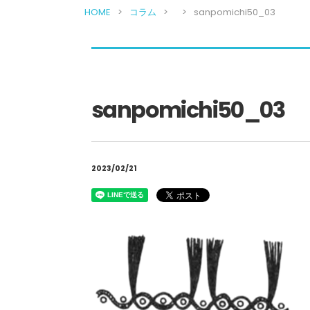
HOME
コラム
sanpomichi50_03
sanpomichi50_03
2023/02/21