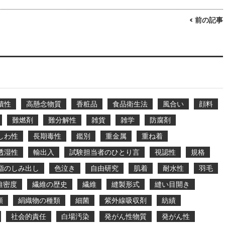
< 前の記事
積性
高懸念物質
香粧品
食品衛生法
風合い
顔料
難燃剤
難分解性
雑貨
雑学
防腐剤
しわ性
長期毒性
鑑別
重金属
重ね着
透湿性
輸出入
試験担当者のひとり言
視認性
規格
脂のしみ出し
色泣き
自由研究
肌着
耐水性
羽毛
維密度
繊維の歴史
繊維
縫製形式
縫い目開き
類
絹織物の種類
細菌
紫外線吸収剤
紡績
社会的責任
白場汚染
発がん性物質
発がん性