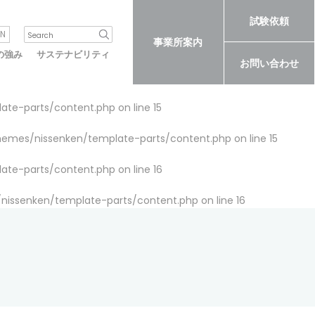
試験依頼
N
事業所案内
の強み
サステナビリティ
お問い合わせ
late-parts/content.php
on line
15
themes/nissenken/template-parts/content.php
on line
15
late-parts/content.php
on line
16
/nissenken/template-parts/content.php
on line
16