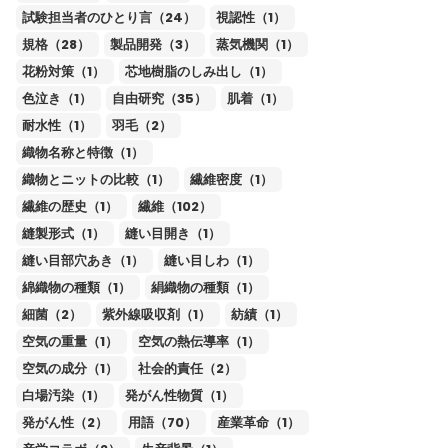
試験担当者のひとり言（24）
視認性（1）
規格（28）
製品開発（3）
蒸気機関（1）
花粉対策（1）
芯地樹脂のしみ出し（1）
色泣き（1）
自由研究（35）
肌着（1）
耐水性（1）
羽毛（2）
織物名称と特徴（1）
織物とニットの比較（1）
繊維密度（1）
繊維の歴史（1）
繊維（102）
縫製形式（1）
縫い目開き（1）
縫い目部穴あき（1）
縫い目しわ（1）
綿織物の種類（1）
絹織物の種類（1）
細菌（2）
紫外線吸収剤（1）
紡績（1）
空気の重量（1）
空気の熱伝導率（1）
空気の成分（1）
社会的責任（2）
白場汚染（1）
発がん性物質（1）
発がん性（2）
用語（70）
産業革命（1）