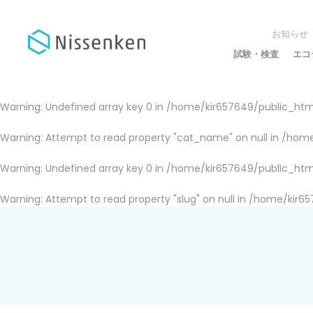
お知らせ
試験・検査
エコ
Warning
: Undefined array key 0 in
/home/kir657649/public_html
Warning
: Attempt to read property "cat_name" on null in
/home
Warning
: Undefined array key 0 in
/home/kir657649/public_html
Warning
: Attempt to read property "slug" on null in
/home/kir65