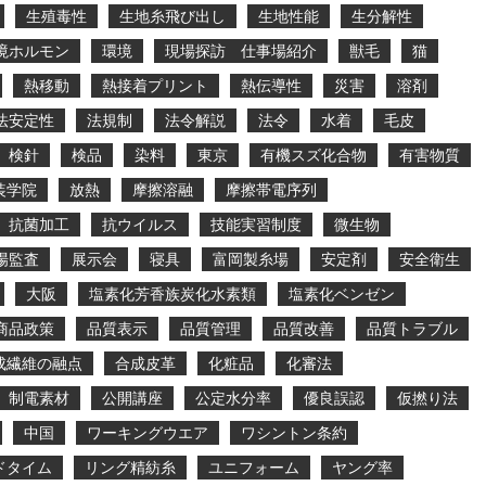
生殖毒性
生地糸飛び出し
生地性能
生分解性
境ホルモン
環境
現場探訪 仕事場紹介
獣毛
猫
熱移動
熱接着プリント
熱伝導性
災害
溶剤
法安定性
法規制
法令解説
法令
水着
毛皮
検針
検品
染料
東京
有機スズ化合物
有害物質
装学院
放熱
摩擦溶融
摩擦帯電序列
抗菌加工
抗ウイルス
技能実習制度
微生物
場監査
展示会
寝具
富岡製糸場
安定剤
安全衛生
大阪
塩素化芳香族炭化水素類
塩素化ベンゼン
商品政策
品質表示
品質管理
品質改善
品質トラブル
成繊維の融点
合成皮革
化粧品
化審法
制電素材
公開講座
公定水分率
優良誤認
仮撚り法
中国
ワーキングウエア
ワシントン条約
ドタイム
リング精紡糸
ユニフォーム
ヤング率