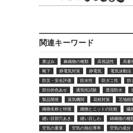
関連キーワード
黄ばみ
麻織物の種類
高視認性
高蓄
靴下
静電気対策
静電気
電気泳動法
防災・安全評価
防水性
防ダニ性
防
部分的色あせ
通気性試験
透湿防水
製品開発
蒸気機関
花粉対策
芯地樹
織物名称と特徴
織物とニットの比較
繊
縫い目部穴あき
縫い目しわ
綿織物の種
空気の重量
空気の熱伝導率
空気の成分