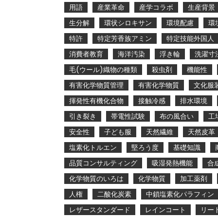
用語
産業革命
産学コラボ
生産背景
生分解
環状シロキサン
環境配慮
環
特許
特定芳香族アミン
特定技能外国人
消費者教育
海洋汚染
浮き輪
洗濯寸
毛(ウール)織物の種類
殺虫剤
機能性
有害化学物質管理
有害化学物質
文化服
揮発性有機化合物
接触冷感
排水環境
引き裂き
帯電性試験
布の風合い
工
安全性
子ども服
天然繊維
天然皮革
塩素化トルエン
堅ろう度
基礎知識
品質コンサルティング
吸湿発熱機能
合
化学物質のいろは
化学物質
加工薬剤
人権
二酸化炭素
中鎖塩素化パラフィン
レザースタンダード
レインコート
リー