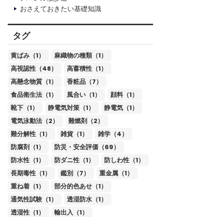
おさえておきたい基礎知識
タグ
黄ばみ（1）
麻織物の種類（1）
高視認性（48）
高蓄積性（1）
高懸念物質（1）
香粧品（7）
食品衛生法（1）
風合い（1）
顔料（1）
靴下（1）
静電気対策（1）
静電気（1）
電気泳動法（2）
難燃剤（2）
難分解性（1）
雑貨（1）
雑学（4）
防腐剤（1）
防災・安全評価（69）
防水性（1）
防ダニ性（1）
防しわ性（1）
長期毒性（1）
鑑別（7）
重金属（1）
重ね着（1）
部分的色あせ（1）
通気性試験（1）
透湿防水（1）
透湿性（1）
輸出入（1）