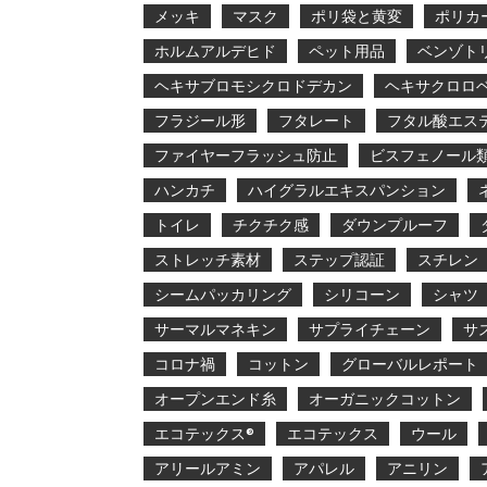
メッキ
マスク
ポリ袋と黄変
ポリカ
ホルムアルデヒド
ペット用品
ベンゾト
ヘキサブロモシクロドデカン
ヘキサクロロ
フラジール形
フタレート
フタル酸エス
ファイヤーフラッシュ防止
ビスフェノール
ハンカチ
ハイグラルエキスパンション
トイレ
チクチク感
ダウンプルーフ
ストレッチ素材
ステップ認証
スチレン
シームパッカリング
シリコーン
シャツ
サーマルマネキン
サプライチェーン
サ
コロナ禍
コットン
グローバルレポート
オープンエンド糸
オーガニックコットン
エコテックス®
エコテックス
ウール
アリールアミン
アパレル
アニリン