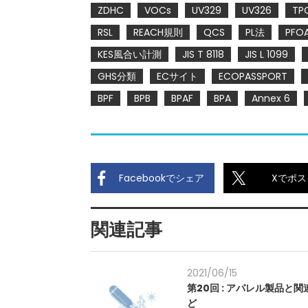
ZDHC
VOCs
UV329
UV326
TP
RSL
REACH規則
QCS
PL法
PFO
KES風合い計測
JIS T 8118
JIS L 1099
GHS分類
ECサイト
ECOPASSPORT
BPF
BPB
BPAF
BPA
Annex 6
Facebookでシェア
Xでポス
関連記事
2021/06/15
第20回 : アパレル製品と
ど