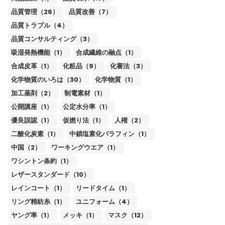
品質管理（26）
品質改善（7）
品質トラブル（4）
品質コンサルティング（3）
吸湿発熱機能（1）
合成繊維の融点（1）
合成皮革（1）
化粧品（9）
化審法（3）
化学物質のいろは（30）
化学物質（1）
加工薬剤（2）
制電素材（1）
公開講座（1）
公定水分率（1）
優良誤認（1）
仮撚り法（1）
人権（2）
二酸化炭素（1）
中鎖塩素化パラフィン（1）
中国（2）
ワーキングウエア（1）
ワシントン条約（1）
レザースタンダード（10）
レインコート（1）
リードタイム（1）
リング精紡糸（1）
ユニフォーム（4）
ヤング率（1）
メッキ（1）
マスク（12）