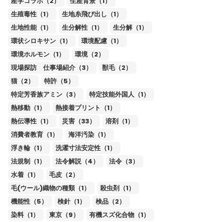
産学コラボ（2）
生産背景（1）
生殖毒性（1）
生地糸飛び出し（1）
生地性能（1）
生分解性（1）
生分解（1）
環状シロキサン（1）
環境配慮（1）
環境ホルモン（1）
環境（2）
現場探訪 仕事場紹介（3）
獣毛（2）
猫（2）
特許（5）
特定芳香族アミン（3）
特定技能外国人（1）
熱移動（1）
熱接着プリント（1）
熱伝導性（1）
災害（33）
溶剤（1）
消費者教育（1）
海洋汚染（1）
浮き輪（1）
洗濯寸法安定性（1）
法規制（1）
法令解説（4）
法令（3）
水着（1）
毛皮（2）
毛(ウール)織物の種類（1）
殺虫剤（1）
機能性（5）
検針（1）
検品（2）
染料（1）
東京（9）
有機スズ化合物（1）