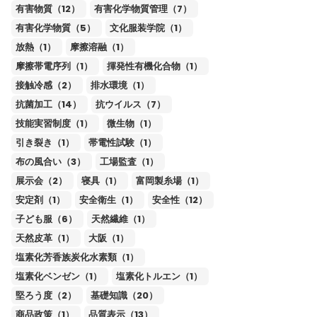
有害物質（12）
有害化学物質管理（7）
有害化学物質（5）
文化服装学院（1）
放熱（1）
摩擦溶融（1）
摩擦帯電序列（1）
揮発性有機化合物（1）
接触冷感（2）
排水環境（1）
抗菌加工（14）
抗ウイルス（7）
技能実習制度（1）
微生物（1）
引き裂き（1）
帯電性試験（1）
布の風合い（3）
工場監査（1）
展示会（2）
寝具（1）
富岡製糸場（1）
安定剤（1）
安全衛生（1）
安全性（12）
子ども服（6）
天然繊維（1）
天然皮革（1）
大阪（1）
塩素化芳香族炭化水素類（1）
塩素化ベンゼン（1）
塩素化トルエン（1）
堅ろう度（2）
基礎知識（20）
商品政策（1）
品質表示（13）