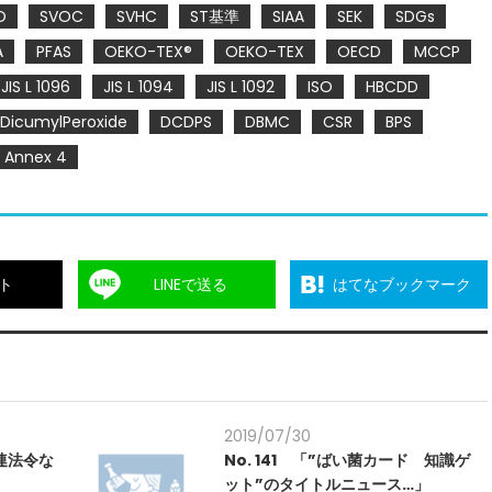
O
SVOC
SVHC
ST基準
SIAA
SEK
SDGs
A
PFAS
OEKO-TEX®
OEKO-TEX
OECD
MCCP
JIS L 1096
JIS L 1094
JIS L 1092
ISO
HBCDD
DicumylPeroxide
DCDPS
DBMC
CSR
BPS
Annex 4
ト
LINEで送る
はてなブックマーク
2019/07/30
関連法令な
No. 141 「”ばい菌カード 知識ゲ
ット”のタイトルニュース…」