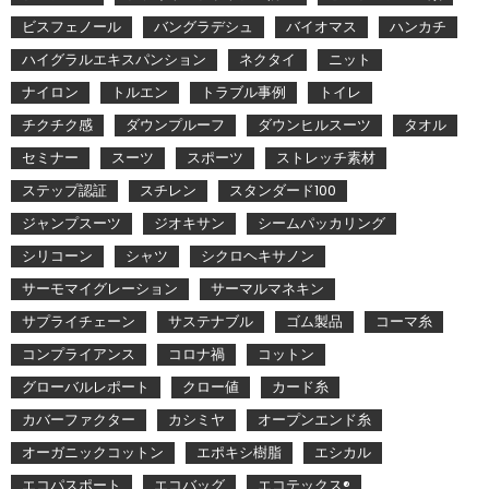
ビスフェノール
バングラデシュ
バイオマス
ハンカチ
ハイグラルエキスパンション
ネクタイ
ニット
ナイロン
トルエン
トラブル事例
トイレ
チクチク感
ダウンプルーフ
ダウンヒルスーツ
タオル
セミナー
スーツ
スポーツ
ストレッチ素材
ステップ認証
スチレン
スタンダード100
ジャンプスーツ
ジオキサン
シームパッカリング
シリコーン
シャツ
シクロヘキサノン
サーモマイグレーション
サーマルマネキン
サプライチェーン
サステナブル
ゴム製品
コーマ糸
コンプライアンス
コロナ禍
コットン
グローバルレポート
クロー値
カード糸
カバーファクター
カシミヤ
オープンエンド糸
オーガニックコットン
エポキシ樹脂
エシカル
エコパスポート
エコバッグ
エコテックス®