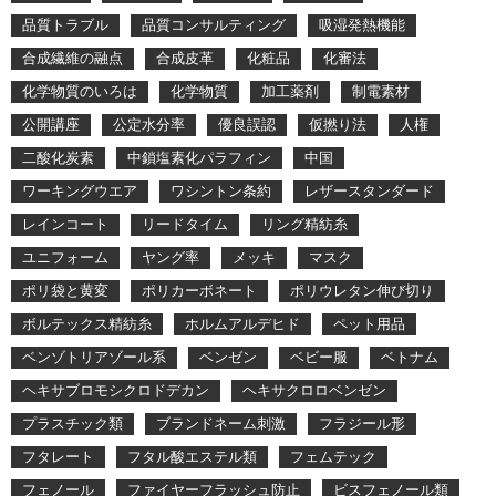
品質トラブル
品質コンサルティング
吸湿発熱機能
合成繊維の融点
合成皮革
化粧品
化審法
化学物質のいろは
化学物質
加工薬剤
制電素材
公開講座
公定水分率
優良誤認
仮撚り法
人権
二酸化炭素
中鎖塩素化パラフィン
中国
ワーキングウエア
ワシントン条約
レザースタンダード
レインコート
リードタイム
リング精紡糸
ユニフォーム
ヤング率
メッキ
マスク
ポリ袋と黄変
ポリカーボネート
ポリウレタン伸び切り
ボルテックス精紡糸
ホルムアルデヒド
ペット用品
ベンゾトリアゾール系
ベンゼン
ベビー服
ベトナム
ヘキサブロモシクロドデカン
ヘキサクロロベンゼン
プラスチック類
ブランドネーム刺激
フラジール形
フタレート
フタル酸エステル類
フェムテック
フェノール
ファイヤーフラッシュ防止
ビスフェノール類