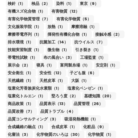
検針（1）
検品（2）
染料（1）
東京（9）
有機スズ化合物（1）
有害物質（12）
有害化学物質管理（7）
有害化学物質（5）
文化服装学院（1）
放熱（1）
摩擦溶融（1）
摩擦帯電序列（1）
揮発性有機化合物（1）
接触冷感（2）
排水環境（1）
抗菌加工（14）
抗ウイルス（7）
技能実習制度（1）
微生物（1）
引き裂き（1）
帯電性試験（1）
布の風合い（3）
工場監査（1）
展示会（2）
寝具（1）
富岡製糸場（1）
安定剤（1）
安全衛生（1）
安全性（12）
子ども服（6）
天然繊維（1）
天然皮革（1）
大阪（1）
塩素化芳香族炭化水素類（1）
塩素化ベンゼン（1）
塩素化トルエン（1）
堅ろう度（2）
基礎知識（20）
商品政策（1）
品質表示（13）
品質管理（26）
品質改善（7）
品質トラブル（4）
品質コンサルティング（3）
吸湿発熱機能（1）
合成繊維の融点（1）
合成皮革（1）
化粧品（9）
化審法（3）
化学物質のいろは（30）
化学物質（1）