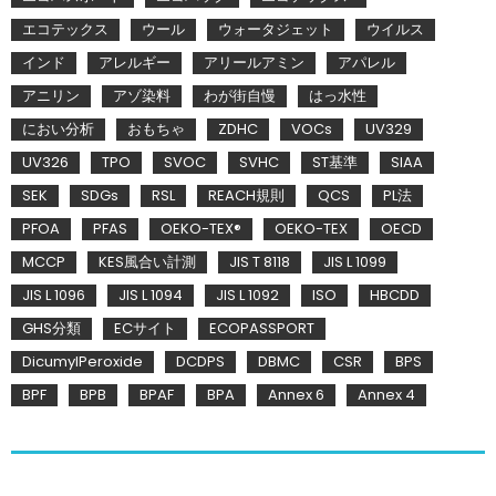
エコテックス
ウール
ウォータジェット
ウイルス
インド
アレルギー
アリールアミン
アパレル
アニリン
アゾ染料
わが街自慢
はっ水性
におい分析
おもちゃ
ZDHC
VOCs
UV329
UV326
TPO
SVOC
SVHC
ST基準
SIAA
SEK
SDGs
RSL
REACH規則
QCS
PL法
PFOA
PFAS
OEKO-TEX®
OEKO-TEX
OECD
MCCP
KES風合い計測
JIS T 8118
JIS L 1099
JIS L 1096
JIS L 1094
JIS L 1092
ISO
HBCDD
GHS分類
ECサイト
ECOPASSPORT
DicumylPeroxide
DCDPS
DBMC
CSR
BPS
BPF
BPB
BPAF
BPA
Annex 6
Annex 4