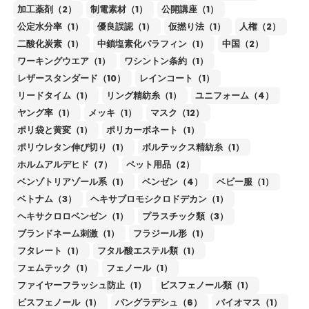
加工薬剤（2）
制電素材（1）
公開講座（1）
公定水分率（1）
優良誤認（1）
仮撚り法（1）
人権（2）
二酸化炭素（1）
中鎖塩素化パラフィン（1）
中国（2）
ワーキングウエア（1）
ワシントン条約（1）
レザースタンダード（10）
レインコート（1）
リードタイム（1）
リング精紡糸（1）
ユニフォーム（4）
ヤング率（1）
メッキ（1）
マスク（12）
ポリ袋と黄変（1）
ポリカーボネート（1）
ポリウレタン伸び切り（1）
ボルテックス精紡糸（1）
ホルムアルデヒド（7）
ペット用品（2）
ベンゾトリアゾール系（1）
ベンゼン（4）
ベビー服（1）
ベトナム（3）
ヘキサブロモシクロドデカン（1）
ヘキサクロロベンゼン（1）
プラスチック類（3）
ブランドネーム刺激（1）
フラジール形（1）
フタレート（1）
フタル酸エステル類（1）
フェムテック（1）
フェノール（1）
ファイヤーフラッシュ防止（1）
ビスフェノール類（1）
ビスフェノール（1）
バングラデシュ（6）
バイオマス（1）