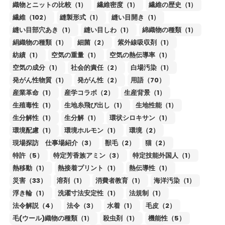
織物とニットの比較（1）
繊維密度（1）
繊維の歴史（1）
繊維（102）
縫製形式（1）
縫い目開き（1）
縫い目部穴あき（1）
縫い目しわ（1）
綿織物の種類（1）
絹織物の種類（1）
細菌（2）
紫外線吸収剤（1）
紡績（1）
空気の重量（1）
空気の熱伝導率（1）
空気の成分（1）
社会的責任（2）
白場汚染（1）
発がん性物質（1）
発がん性（2）
用語（70）
産業革命（1）
産学コラボ（2）
生産背景（1）
生殖毒性（1）
生地糸飛び出し（1）
生地性能（1）
生分解性（1）
生分解（1）
環状シロキサン（1）
環境配慮（1）
環境ホルモン（1）
環境（2）
現場探訪 仕事場紹介（3）
獣毛（2）
猫（2）
特許（5）
特定芳香族アミン（3）
特定技能外国人（1）
熱移動（1）
熱接着プリント（1）
熱伝導性（1）
災害（33）
溶剤（1）
消費者教育（1）
海洋汚染（1）
浮き輪（1）
洗濯寸法安定性（1）
法規制（1）
法令解説（4）
法令（3）
水着（1）
毛皮（2）
毛(ウール)織物の種類（1）
殺虫剤（1）
機能性（5）