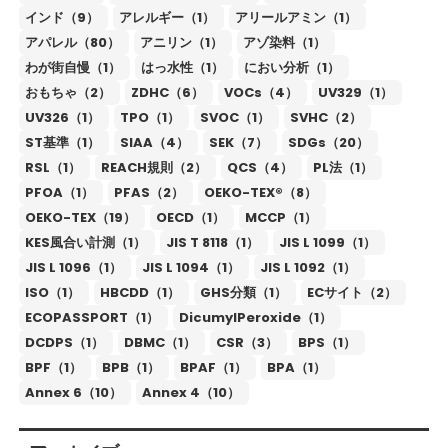
インド（9）
アレルギー（1）
アリールアミン（1）
アパレル（80）
アニリン（1）
アゾ染料（1）
わが街自慢（1）
はっ水性（1）
におい分析（1）
おもちゃ（2）
ZDHC（6）
VOCs（4）
UV329（1）
UV326（1）
TPO（1）
SVOC（1）
SVHC（2）
ST基準（1）
SIAA（4）
SEK（7）
SDGs（20）
RSL（1）
REACH規則（2）
QCS（4）
PL法（1）
PFOA（1）
PFAS（2）
OEKO-TEX®（8）
OEKO-TEX（19）
OECD（1）
MCCP（1）
KES風合い計測（1）
JIS T 8118（1）
JIS L 1099（1）
JIS L 1096（1）
JIS L 1094（1）
JIS L 1092（1）
ISO（1）
HBCDD（1）
GHS分類（1）
ECサイト（2）
ECOPASSPORT（1）
DicumylPeroxide（1）
DCDPS（1）
DBMC（1）
CSR（3）
BPS（1）
BPF（1）
BPB（1）
BPAF（1）
BPA（1）
Annex 6（10）
Annex 4（10）