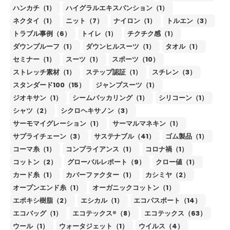
ハンカチ（1）
ハイグラルエキスパンション（1）
ネクタイ（1）
ニット（7）
ナイロン（1）
トルエン（3）
トラブル事例（6）
トイレ（1）
チクチク感（1）
ダウンプルーフ（1）
ダウンヒルスーツ（1）
タオル（1）
セミナー（1）
スーツ（1）
スポーツ（10）
ストレッチ素材（1）
ステップ認証（1）
スチレン（3）
スタンダード100（15）
ジャンプスーツ（1）
ジオキサン（1）
シームパッカリング（1）
シリコーン（1）
シャツ（2）
シクロヘキサノン（3）
サーモマイグレーション（1）
サーマルマネキン（1）
サプライチェーン（3）
サステナブル（41）
ゴム製品（1）
コーマ糸（1）
コンプライアンス（1）
コロナ禍（1）
コットン（2）
グローバルレポート（9）
クロー値（1）
カード糸（1）
カバーファクター（1）
カシミヤ（2）
オープンエンド糸（1）
オーガニックコットン（1）
エポキシ樹脂（2）
エシカル（1）
エコパスポート（14）
エコバッグ（1）
エコテックス®（8）
エコテックス（63）
ウール（1）
ウォータジェット（1）
ウイルス（4）