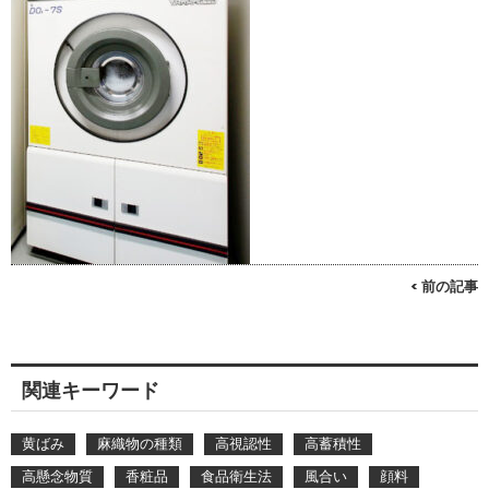
< 前の記事
関連キーワード
黄ばみ
麻織物の種類
高視認性
高蓄積性
高懸念物質
香粧品
食品衛生法
風合い
顔料