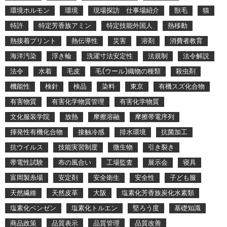
環境ホルモン
環境
現場探訪 仕事場紹介
獣毛
猫
特許
特定芳香族アミン
特定技能外国人
熱移動
熱接着プリント
熱伝導性
災害
溶剤
消費者教育
海洋汚染
浮き輪
洗濯寸法安定性
法規制
法令解説
法令
水着
毛皮
毛(ウール)織物の種類
殺虫剤
機能性
検針
検品
染料
東京
有機スズ化合物
有害物質
有害化学物質管理
有害化学物質
文化服装学院
放熱
摩擦溶融
摩擦帯電序列
揮発性有機化合物
接触冷感
排水環境
抗菌加工
抗ウイルス
技能実習制度
微生物
引き裂き
帯電性試験
布の風合い
工場監査
展示会
寝具
富岡製糸場
安定剤
安全衛生
安全性
子ども服
天然繊維
天然皮革
大阪
塩素化芳香族炭化水素類
塩素化ベンゼン
塩素化トルエン
堅ろう度
基礎知識
商品政策
品質表示
品質管理
品質改善