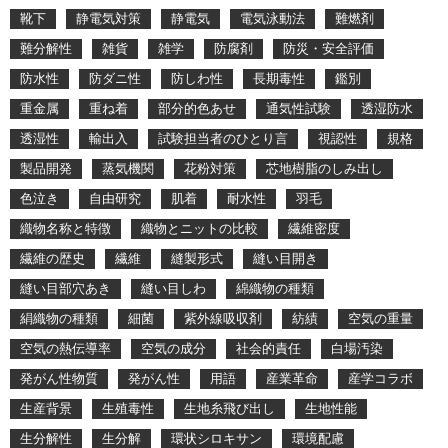
靴下
静電気対策
静電気
電気泳動法
難燃剤
難分解性
雑貨
雑学
防腐剤
防災・安全評価
防水性
防ダニ性
防しわ性
長期毒性
鑑別
重金属
重ね着
部分的色あせ
通気性試験
透湿防水
透湿性
輸出入
試験担当者のひとり言
視認性
規格
製品開発
蒸気機関
花粉対策
芯地樹脂のしみ出し
色泣き
自由研究
肌着
耐水性
羽毛
織物名称と特徴
織物とニットの比較
繊維密度
繊維の歴史
繊維
縫製形式
縫い目開き
縫い目部穴あき
縫い目しわ
綿織物の種類
絹織物の種類
細菌
紫外線吸収剤
紡績
空気の重量
空気の熱伝導率
空気の成分
社会的責任
白場汚染
発がん性物質
発がん性
用語
産業革命
産学コラボ
生産背景
生殖毒性
生地糸飛び出し
生地性能
生分解性
生分解
環状シロキサン
環境配慮