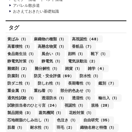
アパレル散歩道
おさえておきたい基礎知識
タグ
黄ばみ（1）
麻織物の種類（1）
高視認性（48）
高蓄積性（1）
高懸念物質（1）
香粧品（7）
食品衛生法（1）
風合い（1）
顔料（1）
靴下（1）
静電気対策（1）
静電気（1）
電気泳動法（2）
難燃剤（2）
難分解性（1）
雑貨（1）
雑学（4）
防腐剤（1）
防災・安全評価（69）
防水性（1）
防ダニ性（1）
防しわ性（1）
長期毒性（1）
鑑別（7）
重金属（1）
重ね着（1）
部分的色あせ（1）
通気性試験（1）
透湿防水（1）
透湿性（1）
輸出入（1）
試験担当者のひとり言（24）
視認性（1）
規格（28）
製品開発（3）
蒸気機関（1）
花粉対策（1）
芯地樹脂のしみ出し（1）
色泣き（1）
自由研究（35）
肌着（1）
耐水性（1）
羽毛（2）
織物名称と特徴（1）