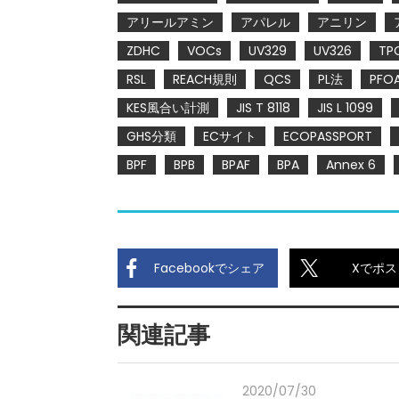
アリールアミン
アパレル
アニリン
ZDHC
VOCs
UV329
UV326
TP
RSL
REACH規則
QCS
PL法
PFO
KES風合い計測
JIS T 8118
JIS L 1099
GHS分類
ECサイト
ECOPASSPORT
BPF
BPB
BPAF
BPA
Annex 6
Facebookでシェア
Xでポス
関連記事
2020/07/30