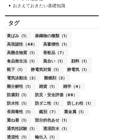
おさえておきたい基礎知識
タグ
黄ばみ（1）
麻織物の種類（1）
高視認性（48）
高蓄積性（1）
高懸念物質（1）
香粧品（7）
食品衛生法（1）
風合い（1）
顔料（1）
靴下（1）
静電気対策（1）
静電気（1）
電気泳動法（2）
難燃剤（2）
難分解性（1）
雑貨（1）
雑学（4）
防腐剤（1）
防災・安全評価（69）
防水性（1）
防ダニ性（1）
防しわ性（1）
長期毒性（1）
鑑別（7）
重金属（1）
重ね着（1）
部分的色あせ（1）
通気性試験（1）
透湿防水（1）
透湿性（1）
輸出入（1）