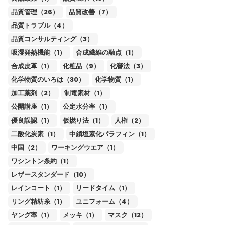
品質管理（26）
品質改善（7）
品質トラブル（4）
品質コンサルティング（3）
吸湿発熱機能（1）
合成繊維の融点（1）
合成皮革（1）
化粧品（9）
化審法（3）
化学物質のいろは（30）
化学物質（1）
加工薬剤（2）
制電素材（1）
公開講座（1）
公定水分率（1）
優良誤認（1）
仮撚り法（1）
人権（2）
二酸化炭素（1）
中鎖塩素化パラフィン（1）
中国（2）
ワーキングウエア（1）
ワシントン条約（1）
レザースタンダード（10）
レインコート（1）
リードタイム（1）
リング精紡糸（1）
ユニフォーム（4）
ヤング率（1）
メッキ（1）
マスク（12）