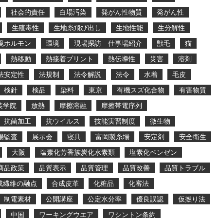
社会的責任
白場汚染
発がん性物質
発がん性
生殖毒性
生地糸飛び出し
生地性能
生分解性
境ホルモン
環境
現場探訪 仕事場紹介
獣毛
猫
熱移動
熱接着プリント
熱伝導性
災害
溶剤
法安定性
法規制
法令解説
法令
水着
毛皮
検針
検品
染料
東京
有機スズ化合物
有害物質
装学院
放熱
摩擦溶融
摩擦帯電序列
抗菌加工
抗ウイルス
技能実習制度
微生物
場監査
展示会
寝具
富岡製糸場
安定剤
安全衛生
大阪
塩素化芳香族炭化水素類
塩素化ベンゼン
商品政策
品質表示
品質管理
品質改善
品質トラブル
成繊維の融点
合成皮革
化粧品
化審法
制電素材
公開講座
公定水分率
優良誤認
仮撚り法
中国
ワーキングウエア
ワシントン条約