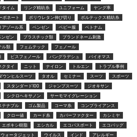
ドタイム
リング精紡糸
ユニフォーム
ヤング率
ーボネート
ポリウレタン伸び切り
ボルテックス精紡糸
リアゾール系
ベンゼン
ベビー服
ベトナム
ベンゼン
プラスチック類
ブランドネーム刺激
テル類
フェムテック
フェノール
類
ビスフェノール
バングラデシュ
バイオマス
ネクタイ
ニット
ナイロン
トルエン
トラブル事例
ダウンヒルスーツ
タオル
セミナー
スーツ
スポーツ
スタンダード100
ジャンプスーツ
ジオキサン
シクロヘキサノン
サーモマイグレーション
ステナブル
ゴム製品
コーマ糸
コンプライアンス
クロー値
カード糸
カバーファクター
カシミヤ
エポキシ樹脂
エシカル
エコパスポート
エコバッグ
ウォータジェット
ウイルス
インド
アレルギー