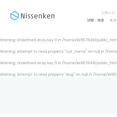
お知らせ
試験・検査
エコ
Warning
: Undefined array key 0 in
/home/kir657649/public_html
Warning
: Attempt to read property "cat_name" on null in
/home
Warning
: Undefined array key 0 in
/home/kir657649/public_html
Warning
: Attempt to read property "slug" on null in
/home/kir65