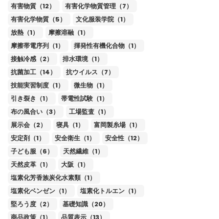
有害物質（12）
有害化学物質管理（7）
有害化学物質（5）
文化服装学院（1）
放熱（1）
摩擦溶融（1）
摩擦帯電序列（1）
揮発性有機化合物（1）
接触冷感（2）
排水環境（1）
抗菌加工（14）
抗ウイルス（7）
技能実習制度（1）
微生物（1）
引き裂き（1）
帯電性試験（1）
布の風合い（3）
工場監査（1）
展示会（2）
寝具（1）
富岡製糸場（1）
安定剤（1）
安全衛生（1）
安全性（12）
子ども服（6）
天然繊維（1）
天然皮革（1）
大阪（1）
塩素化芳香族炭化水素類（1）
塩素化ベンゼン（1）
塩素化トルエン（1）
堅ろう度（2）
基礎知識（20）
商品政策（1）
品質表示（13）