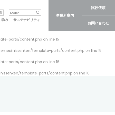
試験依頼
N
事業所案内
の強み
サステナビリティ
お問い合わせ
late-parts/content.php
on line
15
themes/nissenken/template-parts/content.php
on line
15
late-parts/content.php
on line
16
/nissenken/template-parts/content.php
on line
16