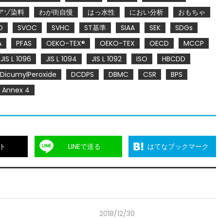
アゾ染料
わが街自慢
はっ水性
におい分析
おもちゃ
O
SVOC
SVHC
ST基準
SIAA
SEK
SDGs
A
PFAS
OEKO-TEX®
OEKO-TEX
OECD
MCCP
JIS L 1096
JIS L 1094
JIS L 1092
ISO
HBCDD
DicumylPeroxide
DCDPS
DBMC
CSR
BPS
Annex 4
ト
LINEで送る
はてなブックマーク
2018/12/30