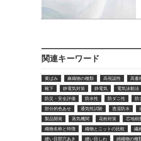
関連キーワード
黄ばみ
麻織物の種類
高視認性
高蓄
靴下
静電気対策
静電気
電気泳動法
防災・安全評価
防水性
防ダニ性
防
部分的色あせ
通気性試験
透湿防水
製品開発
蒸気機関
花粉対策
芯地樹
織物名称と特徴
織物とニットの比較
繊
縫い目部穴あき
縫い目しわ
綿織物の種