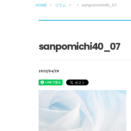
HOME
コラム
sanpomichi40_07
sanpomichi40_07
2022/04/29