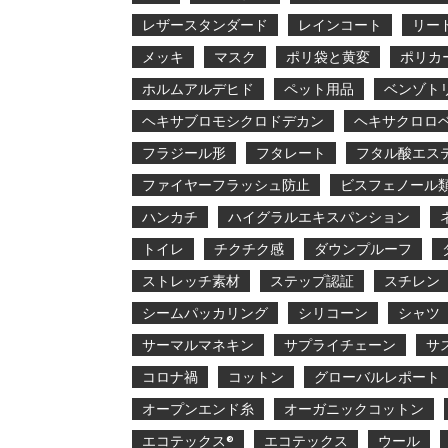
レザースタンダード
レインコート
リー
メッキ
マスク
ポリ袋と黄変
ポリカ
ホルムアルデヒド
ペット用品
ベンゾト
ヘキサブロモシクロドデカン
ヘキサクロロ
フラジール形
フタレート
フタル酸エス
ファイヤーフラッシュ防止
ビスフェノール
ハンカチ
ハイグラルエキスパンション
トイレ
チクチク感
ダウンプルーフ
ストレッチ素材
ステップ認証
スチレン
シームパッカリング
シリコーン
シャツ
サーマルマネキン
サプライチェーン
サ
コロナ禍
コットン
グローバルレポート
オープンエンド糸
オーガニックコットン
エコテックス®
エコテックス
ウール