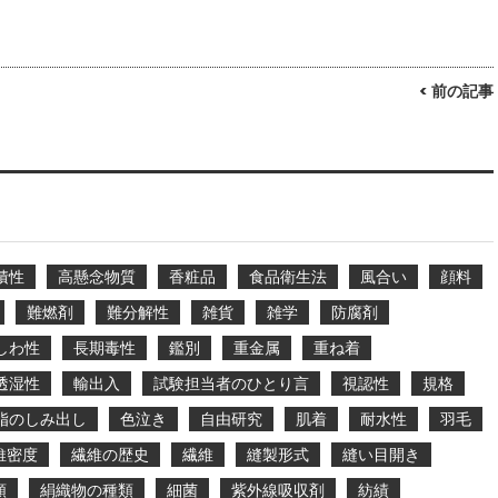
< 前の記事
積性
高懸念物質
香粧品
食品衛生法
風合い
顔料
難燃剤
難分解性
雑貨
雑学
防腐剤
しわ性
長期毒性
鑑別
重金属
重ね着
透湿性
輸出入
試験担当者のひとり言
視認性
規格
脂のしみ出し
色泣き
自由研究
肌着
耐水性
羽毛
維密度
繊維の歴史
繊維
縫製形式
縫い目開き
類
絹織物の種類
細菌
紫外線吸収剤
紡績