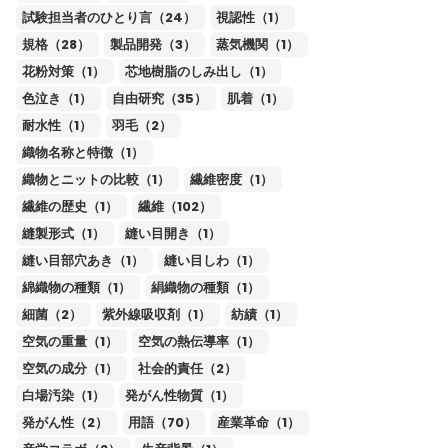
試験担当者のひとり言（24）
視認性（1）
規格（28）
製品開発（3）
蒸気機関（1）
花粉対策（1）
芯地樹脂のしみ出し（1）
色泣き（1）
自由研究（35）
肌着（1）
耐水性（1）
羽毛（2）
織物名称と特徴（1）
織物とニットの比較（1）
繊維密度（1）
繊維の歴史（1）
繊維（102）
縫製形式（1）
縫い目開き（1）
縫い目部穴あき（1）
縫い目しわ（1）
綿織物の種類（1）
絹織物の種類（1）
細菌（2）
紫外線吸収剤（1）
紡績（1）
空気の重量（1）
空気の熱伝導率（1）
空気の成分（1）
社会的責任（2）
白場汚染（1）
発がん性物質（1）
発がん性（2）
用語（70）
産業革命（1）