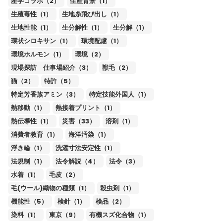
産学コラボ（2）
生産背景（1）
生殖毒性（1）
生地糸飛び出し（1）
生地性能（1）
生分解性（1）
生分解（1）
環状シロキサン（1）
環境配慮（1）
環境ホルモン（1）
環境（2）
現場探訪 仕事場紹介（3）
獣毛（2）
猫（2）
特許（5）
特定芳香族アミン（3）
特定技能外国人（1）
熱移動（1）
熱接着プリント（1）
熱伝導性（1）
災害（33）
溶剤（1）
消費者教育（1）
海洋汚染（1）
浮き輪（1）
洗濯寸法安定性（1）
法規制（1）
法令解説（4）
法令（3）
水着（1）
毛皮（2）
毛(ウール)織物の種類（1）
殺虫剤（1）
機能性（5）
検針（1）
検品（2）
染料（1）
東京（9）
有機スズ化合物（1）