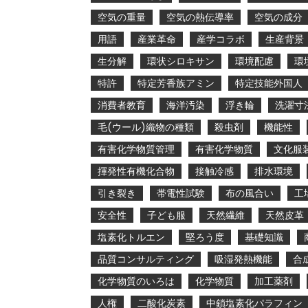
空気の重量
空気の熱伝導率
空気の成分
用語
産業革命
産学コラボ
生産背景
生分解
環状シロキサン
環境配慮
環
特許
特定芳香族アミン
特定技能外国人
消費者教育
海洋汚染
浮き輪
洗濯寸
毛(ウール)織物の種類
殺虫剤
機能性
有害化学物質管理
有害化学物質
文化服
揮発性有機化合物
接触冷感
排水環境
引き裂き
帯電性試験
布の風合い
工
安全性
子ども服
天然繊維
天然皮革
塩素化トルエン
堅ろう度
基礎知識
品質コンサルティング
吸湿発熱機能
合
化学物質のいろは
化学物質
加工薬剤
人権
二酸化炭素
中鎖塩素化パラフィン