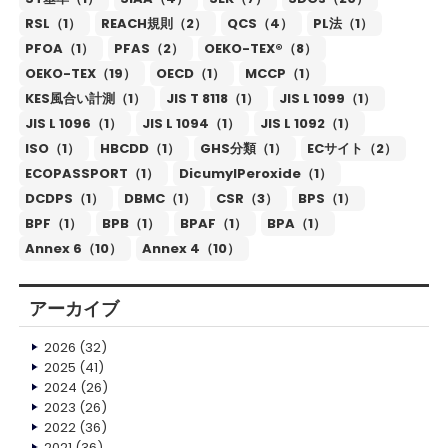
RSL（1）
REACH規則（2）
QCS（4）
PL法（1）
PFOA（1）
PFAS（2）
OEKO-TEX®（8）
OEKO-TEX（19）
OECD（1）
MCCP（1）
KES風合い計測（1）
JIS T 8118（1）
JIS L 1099（1）
JIS L 1096（1）
JIS L 1094（1）
JIS L 1092（1）
ISO（1）
HBCDD（1）
GHS分類（1）
ECサイト（2）
ECOPASSPORT（1）
DicumylPeroxide（1）
DCDPS（1）
DBMC（1）
CSR（3）
BPS（1）
BPF（1）
BPB（1）
BPAF（1）
BPA（1）
Annex 6（10）
Annex 4（10）
アーカイブ
2026
(32)
2025
(41)
2024
(26)
2023
(26)
2022
(36)
2021
(36)