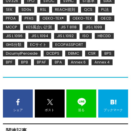
UV326
TPO
SVOC
SVHC
ST基準
SIAA
SEK
SDGs
RSL
REACH規則
QCS
PL法
PFOA
PFAS
OEKO-TEX®
OEKO-TEX
OECD
MCCP
KES風合い計測
JIS T 8118
JIS L 1099
JIS L 1096
JIS L 1094
JIS L 1092
ISO
HBCDD
GHS分類
ECサイト
ECOPASSPORT
DicumylPeroxide
DCDPS
DBMC
CSR
BPS
BPF
BPB
BPAF
BPA
Annex 6
Annex 4
シェア
ポスト
送る
ブックマーク
関連記事