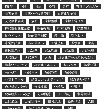
機能性
検針
検品
染料
東京
有機スズ化合物
有害物質
有害化学物質管理
有害化学物質
文化服装学院
放熱
摩擦溶融
摩擦帯電序列
揮発性有機化合物
接触冷感
排水環境
抗菌加工
抗ウイルス
技能実習制度
微生物
引き裂き
帯電性試験
布の風合い
工場監査
展示会
寝具
富岡製糸場
安定剤
安全衛生
安全性
子ども服
天然繊維
天然皮革
大阪
塩素化芳香族炭化水素類
塩素化ベンゼン
塩素化トルエン
堅ろう度
基礎知識
商品政策
品質表示
品質管理
品質改善
品質トラブル
品質コンサルティング
吸湿発熱機能
合成繊維の融点
合成皮革
化粧品
化審法
化学物質のいろは
化学物質
加工薬剤
制電素材
公開講座
公定水分率
優良誤認
仮撚り法
人権
二酸化炭素
中鎖塩素化パラフィン
中国