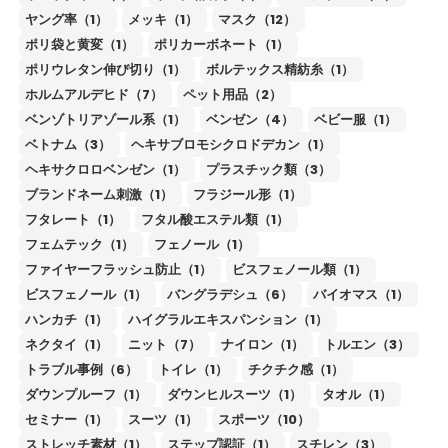
ヤング率（1）
メッキ（1）
マスク（12）
ポリ袋と黄変（1）
ポリカーボネート（1）
ポリウレタン伸び切り（1）
ボルテックス精紡糸（1）
ホルムアルデヒド（7）
ペット用品（2）
ベンゾトリアゾール系（1）
ベンゼン（4）
ベビー服（1）
ベトナム（3）
ヘキサブロモシクロドデカン（1）
ヘキサクロロベンゼン（1）
プラスチック類（3）
ブランドネーム刺激（1）
フラジール形（1）
フタレート（1）
フタル酸エステル類（1）
フェムテック（1）
フェノール（1）
ファイヤーフラッシュ防止（1）
ビスフェノール類（1）
ビスフェノール（1）
バングラデシュ（6）
バイオマス（1）
ハンカチ（1）
ハイグラルエキスパンション（1）
ネクタイ（1）
ニット（7）
ナイロン（1）
トルエン（3）
トラブル事例（6）
トイレ（1）
チクチク感（1）
ダウンプルーフ（1）
ダウンヒルスーツ（1）
タオル（1）
セミナー（1）
スーツ（1）
スポーツ（10）
ストレッチ素材（1）
ステップ認証（1）
スチレン（3）