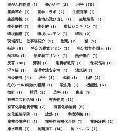
発がん性物質（1）
発がん性（2）
用語（70）
産業革命（1）
産学コラボ（2）
生産背景（1）
生殖毒性（1）
生地糸飛び出し（1）
生地性能（1）
生分解性（1）
生分解（1）
環状シロキサン（1）
環境配慮（1）
環境ホルモン（1）
環境（2）
現場探訪 仕事場紹介（3）
獣毛（2）
猫（2）
特許（5）
特定芳香族アミン（3）
特定技能外国人（1）
熱移動（1）
熱接着プリント（1）
熱伝導性（1）
災害（33）
溶剤（1）
消費者教育（1）
海洋汚染（1）
浮き輪（1）
洗濯寸法安定性（1）
法規制（1）
法令解説（4）
法令（3）
水着（1）
毛皮（2）
毛(ウール)織物の種類（1）
殺虫剤（1）
機能性（5）
検針（1）
検品（2）
染料（1）
東京（9）
有機スズ化合物（1）
有害物質（12）
有害化学物質管理（7）
有害化学物質（5）
文化服装学院（1）
放熱（1）
摩擦溶融（1）
摩擦帯電序列（1）
揮発性有機化合物（1）
接触冷感（2）
排水環境（1）
抗菌加工（14）
抗ウイルス（7）