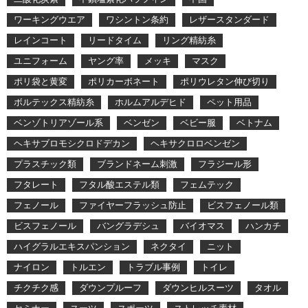
ワーキングウエア
ワシントン条約
レザースタンダード
レインコート
リードタイム
リング精紡糸
ユニフォーム
ヤング率
メッキ
マスク
ポリ袋と黄変
ポリカーボネート
ポリウレタン伸び切り
ボルテックス精紡糸
ホルムアルデヒド
ペット用品
ベンゾトリアゾール系
ベンゼン
ベビー服
ベトナム
ヘキサブロモシクロドデカン
ヘキサクロロベンゼン
プラスチック類
ブランドネーム刺激
フラジール形
フタレート
フタル酸エステル類
フェムテック
フェノール
ファイヤーフラッシュ防止
ビスフェノール類
ビスフェノール
バングラデシュ
バイオマス
ハンカチ
ハイグラルエキスパンション
ネクタイ
ニット
ナイロン
トルエン
トラブル事例
トイレ
チクチク感
ダウンプルーフ
ダウンヒルスーツ
タオル