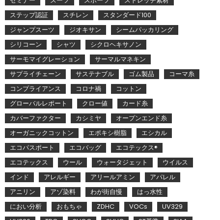
セミナー
スーツ
スポーツ
ストレッチ素材
ステップ認証
スチレン
スタンダード100
ジャンプスーツ
ジオキサン
シームパッカリング
シリコーン
シャツ
シクロヘキサノン
サーモマイグレーション
サーマルマネキン
サプライチェーン
サステナブル
ゴム製品
コーマ糸
コンプライアンス
コロナ禍
コットン
グローバルレポート
クロー値
カード糸
カバーファクター
カシミヤ
オープンエンド糸
オーガニックコットン
エポキシ樹脂
エシカル
エコパスポート
エコバッグ
エコテックス®
エコテックス
ウール
ウォータジェット
ウイルス
インド
アレルギー
アリールアミン
アパレル
アニリン
アゾ染料
わが街自慢
はっ水性
におい分析
おもちゃ
ZDHC
VOCs
UV329