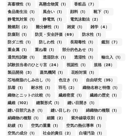
高蓄積性（1）
高懸念物質（1）
香粧品（7）
食品衛生法（1）
風合い（1）
顔料（1）
靴下（1）
静電気対策（1）
静電気（1）
電気泳動法（2）
難燃剤（2）
難分解性（1）
雑貨（1）
雑学（4）
防腐剤（1）
防災・安全評価（69）
防水性（1）
防ダニ性（1）
防しわ性（1）
長期毒性（1）
鑑別（7）
重金属（1）
重ね着（1）
部分的色あせ（1）
通気性試験（1）
透湿防水（1）
透湿性（1）
輸出入（1）
試験担当者のひとり言（24）
視認性（1）
規格（28）
製品開発（3）
蒸気機関（1）
花粉対策（1）
芯地樹脂のしみ出し（1）
色泣き（1）
自由研究（35）
肌着（1）
耐水性（1）
羽毛（2）
織物名称と特徴（1）
織物とニットの比較（1）
繊維密度（1）
繊維の歴史（1）
繊維（102）
縫製形式（1）
縫い目開き（1）
縫い目部穴あき（1）
縫い目しわ（1）
綿織物の種類（1）
絹織物の種類（1）
細菌（2）
紫外線吸収剤（1）
紡績（1）
空気の重量（1）
空気の熱伝導率（1）
空気の成分（1）
社会的責任（2）
白場汚染（1）