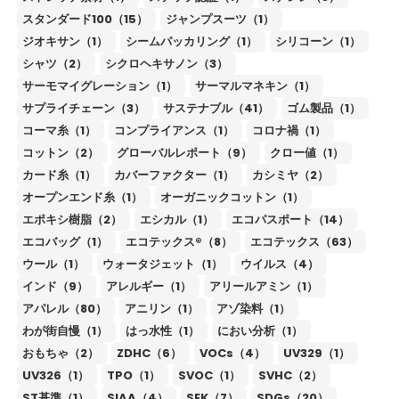
スタンダード100（15）
ジャンプスーツ（1）
ジオキサン（1）
シームパッカリング（1）
シリコーン（1）
シャツ（2）
シクロヘキサノン（3）
サーモマイグレーション（1）
サーマルマネキン（1）
サプライチェーン（3）
サステナブル（41）
ゴム製品（1）
コーマ糸（1）
コンプライアンス（1）
コロナ禍（1）
コットン（2）
グローバルレポート（9）
クロー値（1）
カード糸（1）
カバーファクター（1）
カシミヤ（2）
オープンエンド糸（1）
オーガニックコットン（1）
エポキシ樹脂（2）
エシカル（1）
エコパスポート（14）
エコバッグ（1）
エコテックス®（8）
エコテックス（63）
ウール（1）
ウォータジェット（1）
ウイルス（4）
インド（9）
アレルギー（1）
アリールアミン（1）
アパレル（80）
アニリン（1）
アゾ染料（1）
わが街自慢（1）
はっ水性（1）
におい分析（1）
おもちゃ（2）
ZDHC（6）
VOCs（4）
UV329（1）
UV326（1）
TPO（1）
SVOC（1）
SVHC（2）
ST基準（1）
SIAA（4）
SEK（7）
SDGs（20）