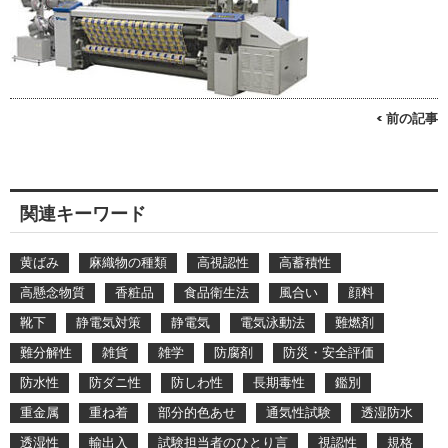
< 前の記事
関連キーワード
黄ばみ
麻織物の種類
高視認性
高蓄積性
高懸念物質
香粧品
食品衛生法
風合い
顔料
靴下
静電気対策
静電気
電気泳動法
難燃剤
難分解性
雑貨
雑学
防腐剤
防災・安全評価
防水性
防ダニ性
防しわ性
長期毒性
鑑別
重金属
重ね着
部分的色あせ
通気性試験
透湿防水
透湿性
輸出入
試験担当者のひとり言
視認性
規格