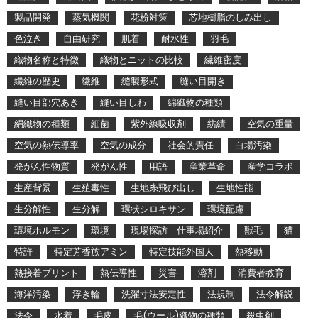
製品開発
蒸気機関
花粉対策
芯地樹脂のしみ出し
色泣き
自由研究
肌着
耐水性
羽毛
織物名称と特徴
織物とニットの比較
繊維密度
繊維の歴史
繊維
縫製形式
縫い目開き
縫い目部穴あき
縫い目しわ
綿織物の種類
絹織物の種類
細菌
紫外線吸収剤
紡績
空気の重量
空気の熱伝導率
空気の成分
社会的責任
白場汚染
発がん性物質
発がん性
用語
産業革命
産学コラボ
生産背景
生殖毒性
生地糸飛び出し
生地性能
生分解性
生分解
環状シロキサン
環境配慮
環境ホルモン
環境
現場探訪 仕事場紹介
獣毛
猫
特許
特定芳香族アミン
特定技能外国人
熱移動
熱接着プリント
熱伝導性
災害
溶剤
消費者教育
海洋汚染
浮き輪
洗濯寸法安定性
法規制
法令解説
法令
水着
毛皮
毛(ウール)織物の種類
殺虫剤