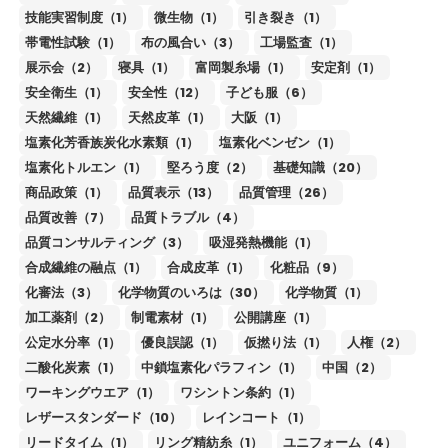
技能実習制度（1）
微生物（1）
引き裂き（1）
帯電性試験（1）
布の風合い（3）
工場監査（1）
展示会（2）
寝具（1）
富岡製糸場（1）
安定剤（1）
安全衛生（1）
安全性（12）
子ども服（6）
天然繊維（1）
天然皮革（1）
大阪（1）
塩素化芳香族炭化水素類（1）
塩素化ベンゼン（1）
塩素化トルエン（1）
堅ろう度（2）
基礎知識（20）
商品政策（1）
品質表示（13）
品質管理（26）
品質改善（7）
品質トラブル（4）
品質コンサルティング（3）
吸湿発熱機能（1）
合成繊維の融点（1）
合成皮革（1）
化粧品（9）
化審法（3）
化学物質のいろは（30）
化学物質（1）
加工薬剤（2）
制電素材（1）
公開講座（1）
公定水分率（1）
優良誤認（1）
仮撚り法（1）
人権（2）
二酸化炭素（1）
中鎖塩素化パラフィン（1）
中国（2）
ワーキングウエア（1）
ワシントン条約（1）
レザースタンダード（10）
レインコート（1）
リードタイム（1）
リング精紡糸（1）
ユニフォーム（4）