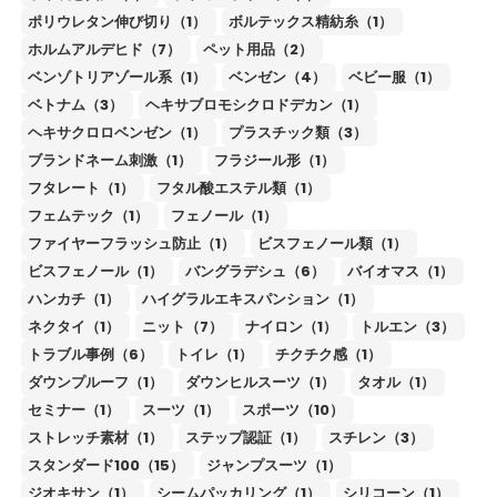
ポリウレタン伸び切り（1）
ボルテックス精紡糸（1）
ホルムアルデヒド（7）
ペット用品（2）
ベンゾトリアゾール系（1）
ベンゼン（4）
ベビー服（1）
ベトナム（3）
ヘキサブロモシクロドデカン（1）
ヘキサクロロベンゼン（1）
プラスチック類（3）
ブランドネーム刺激（1）
フラジール形（1）
フタレート（1）
フタル酸エステル類（1）
フェムテック（1）
フェノール（1）
ファイヤーフラッシュ防止（1）
ビスフェノール類（1）
ビスフェノール（1）
バングラデシュ（6）
バイオマス（1）
ハンカチ（1）
ハイグラルエキスパンション（1）
ネクタイ（1）
ニット（7）
ナイロン（1）
トルエン（3）
トラブル事例（6）
トイレ（1）
チクチク感（1）
ダウンプルーフ（1）
ダウンヒルスーツ（1）
タオル（1）
セミナー（1）
スーツ（1）
スポーツ（10）
ストレッチ素材（1）
ステップ認証（1）
スチレン（3）
スタンダード100（15）
ジャンプスーツ（1）
ジオキサン（1）
シームパッカリング（1）
シリコーン（1）