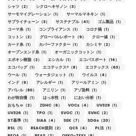
シャツ（2）
シクロヘキサノン（3）
サーモマイグレーション（1）
サーマルマネキン（1）
サプライチェーン（3）
サステナブル（41）
ゴム製品（1）
コーマ糸（1）
コンプライアンス（1）
コロナ禍（1）
コットン（2）
グローバルレポート（9）
クロー値（1）
カード糸（1）
カバーファクター（1）
カシミヤ（2）
オープンエンド糸（1）
オーガニックコットン（1）
エポキシ樹脂（2）
エシカル（1）
エコパスポート（14）
エコバッグ（1）
エコテックス®（8）
エコテックス（63）
ウール（1）
ウォータジェット（1）
ウイルス（4）
インド（9）
アレルギー（1）
アリールアミン（1）
アパレル（80）
アニリン（1）
アゾ染料（1）
わが街自慢（1）
はっ水性（1）
におい分析（1）
おもちゃ（2）
ZDHC（6）
VOCs（4）
UV329（1）
UV326（1）
TPO（1）
SVOC（1）
SVHC（2）
ST基準（1）
SIAA（4）
SEK（7）
SDGs（20）
RSL（1）
REACH規則（2）
QCS（4）
PL法（1）
PFOA（1）
PFAS（2）
OEKO-TEX®（8）