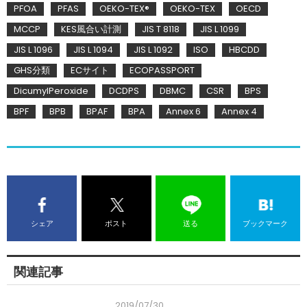
PFOA
PFAS
OEKO-TEX®
OEKO-TEX
OECD
MCCP
KES風合い計測
JIS T 8118
JIS L 1099
JIS L 1096
JIS L 1094
JIS L 1092
ISO
HBCDD
GHS分類
ECサイト
ECOPASSPORT
DicumylPeroxide
DCDPS
DBMC
CSR
BPS
BPF
BPB
BPAF
BPA
Annex 6
Annex 4
シェア
ポスト
送る
ブックマーク
関連記事
2019/07/30