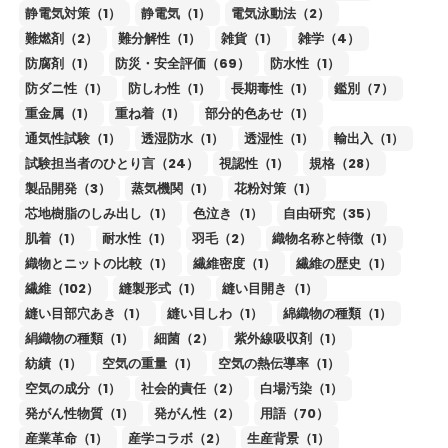
静電気対策（1）
静電気（1）
電気泳動法（2）
難燃剤（2）
難分解性（1）
雑貨（1）
雑学（4）
防腐剤（1）
防災・安全評価（69）
防水性（1）
防ダニ性（1）
防しわ性（1）
長期毒性（1）
鑑別（7）
重金属（1）
重ね着（1）
部分的色あせ（1）
通気性試験（1）
透湿防水（1）
透湿性（1）
輸出入（1）
試験担当者のひとり言（24）
視認性（1）
規格（28）
製品開発（3）
蒸気機関（1）
花粉対策（1）
芯地樹脂のしみ出し（1）
色泣き（1）
自由研究（35）
肌着（1）
耐水性（1）
羽毛（2）
織物名称と特徴（1）
織物とニットの比較（1）
繊維密度（1）
繊維の歴史（1）
繊維（102）
縫製形式（1）
縫い目開き（1）
縫い目部穴あき（1）
縫い目しわ（1）
綿織物の種類（1）
絹織物の種類（1）
細菌（2）
紫外線吸収剤（1）
紡績（1）
空気の重量（1）
空気の熱伝導率（1）
空気の成分（1）
社会的責任（2）
白場汚染（1）
発がん性物質（1）
発がん性（2）
用語（70）
産業革命（1）
産学コラボ（2）
生産背景（1）