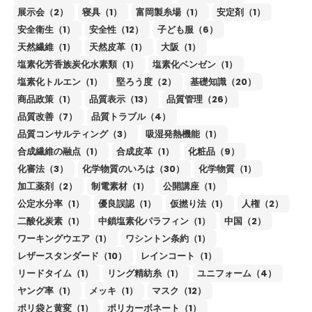
展示会（2）
寝具（1）
富岡製糸場（1）
安定剤（1）
安全衛生（1）
安全性（12）
子ども服（6）
天然繊維（1）
天然皮革（1）
大阪（1）
塩素化芳香族炭化水素類（1）
塩素化ベンゼン（1）
塩素化トルエン（1）
堅ろう度（2）
基礎知識（20）
商品政策（1）
品質表示（13）
品質管理（26）
品質改善（7）
品質トラブル（4）
品質コンサルティング（3）
吸湿発熱機能（1）
合成繊維の融点（1）
合成皮革（1）
化粧品（9）
化審法（3）
化学物質のいろは（30）
化学物質（1）
加工薬剤（2）
制電素材（1）
公開講座（1）
公定水分率（1）
優良誤認（1）
仮撚り法（1）
人権（2）
二酸化炭素（1）
中鎖塩素化パラフィン（1）
中国（2）
ワーキングウエア（1）
ワシントン条約（1）
レザースタンダード（10）
レインコート（1）
リードタイム（1）
リング精紡糸（1）
ユニフォーム（4）
ヤング率（1）
メッキ（1）
マスク（12）
ポリ袋と黄変（1）
ポリカーボネート（1）