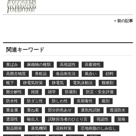
< 前の記事
関連キーワード
黄ばみ
麻織物の種類
高視認性
高蓄積性
高懸念物質
香粧品
食品衛生法
風合い
顔料
靴下
静電気対策
静電気
電気泳動法
難燃剤
難分解性
雑貨
雑学
防腐剤
防災・安全評価
防水性
防ダニ性
防しわ性
長期毒性
鑑別
重金属
重ね着
部分的色あせ
通気性試験
透湿防水
透湿性
輸出入
試験担当者のひとり言
視認性
規格
製品開発
蒸気機関
花粉対策
芯地樹脂のしみ出し