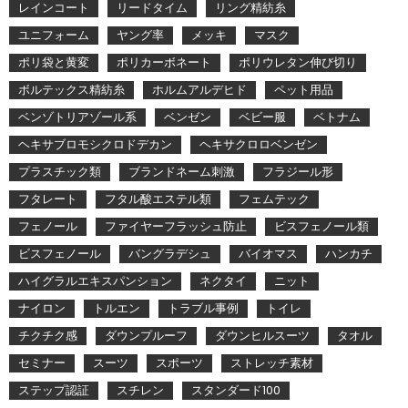
レインコート
リードタイム
リング精紡糸
ユニフォーム
ヤング率
メッキ
マスク
ポリ袋と黄変
ポリカーボネート
ポリウレタン伸び切り
ボルテックス精紡糸
ホルムアルデヒド
ペット用品
ベンゾトリアゾール系
ベンゼン
ベビー服
ベトナム
ヘキサブロモシクロドデカン
ヘキサクロロベンゼン
プラスチック類
ブランドネーム刺激
フラジール形
フタレート
フタル酸エステル類
フェムテック
フェノール
ファイヤーフラッシュ防止
ビスフェノール類
ビスフェノール
バングラデシュ
バイオマス
ハンカチ
ハイグラルエキスパンション
ネクタイ
ニット
ナイロン
トルエン
トラブル事例
トイレ
チクチク感
ダウンプルーフ
ダウンヒルスーツ
タオル
セミナー
スーツ
スポーツ
ストレッチ素材
ステップ認証
スチレン
スタンダード100