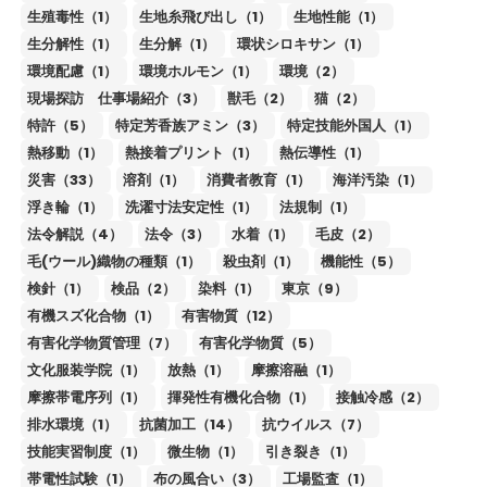
生殖毒性（1）
生地糸飛び出し（1）
生地性能（1）
生分解性（1）
生分解（1）
環状シロキサン（1）
環境配慮（1）
環境ホルモン（1）
環境（2）
現場探訪 仕事場紹介（3）
獣毛（2）
猫（2）
特許（5）
特定芳香族アミン（3）
特定技能外国人（1）
熱移動（1）
熱接着プリント（1）
熱伝導性（1）
災害（33）
溶剤（1）
消費者教育（1）
海洋汚染（1）
浮き輪（1）
洗濯寸法安定性（1）
法規制（1）
法令解説（4）
法令（3）
水着（1）
毛皮（2）
毛(ウール)織物の種類（1）
殺虫剤（1）
機能性（5）
検針（1）
検品（2）
染料（1）
東京（9）
有機スズ化合物（1）
有害物質（12）
有害化学物質管理（7）
有害化学物質（5）
文化服装学院（1）
放熱（1）
摩擦溶融（1）
摩擦帯電序列（1）
揮発性有機化合物（1）
接触冷感（2）
排水環境（1）
抗菌加工（14）
抗ウイルス（7）
技能実習制度（1）
微生物（1）
引き裂き（1）
帯電性試験（1）
布の風合い（3）
工場監査（1）