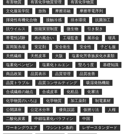
有害物質
有害化学物質管理
有害化学物質
文化服装学院
放熱
摩擦溶融
摩擦帯電序列
揮発性有機化合物
接触冷感
排水環境
抗菌加工
抗ウイルス
技能実習制度
微生物
引き裂き
帯電性試験
布の風合い
工場監査
展示会
寝具
富岡製糸場
安定剤
安全衛生
安全性
子ども服
天然繊維
天然皮革
大阪
塩素化芳香族炭化水素類
塩素化ベンゼン
塩素化トルエン
堅ろう度
基礎知識
商品政策
品質表示
品質管理
品質改善
品質トラブル
品質コンサルティング
吸湿発熱機能
合成繊維の融点
合成皮革
化粧品
化審法
化学物質のいろは
化学物質
加工薬剤
制電素材
公開講座
公定水分率
優良誤認
仮撚り法
人権
二酸化炭素
中鎖塩素化パラフィン
中国
ワーキングウエア
ワシントン条約
レザースタンダード