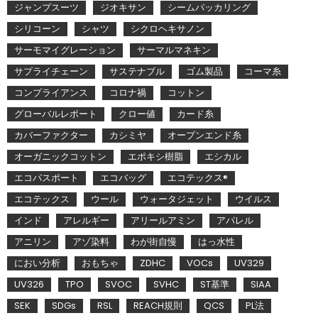
ジャンプスーツ
ジオキサン
シームパッカリング
シリコーン
シャツ
シクロヘキサノン
サーモマイグレーション
サーマルマネキン
サプライチェーン
サステナブル
ゴム製品
コーマ糸
コンプライアンス
コロナ禍
コットン
グローバルレポート
クロー値
カード糸
カバーファクター
カシミヤ
オープンエンド糸
オーガニックコットン
エポキシ樹脂
エシカル
エコパスポート
エコバッグ
エコテックス®
エコテックス
ウール
ウォータジェット
ウイルス
インド
アレルギー
アリールアミン
アパレル
アニリン
アゾ染料
わが街自慢
はっ水性
におい分析
おもちゃ
ZDHC
VOCs
UV329
UV326
TPO
SVOC
SVHC
ST基準
SIAA
SEK
SDGs
RSL
REACH規則
QCS
PL法