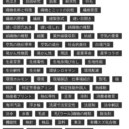
色泣き
自由研究
肌着
耐水性
羽毛
織物名称と特徴
織物とニットの比較
繊維密度
繊維の歴史
繊維
縫製形式
縫い目開き
縫い目部穴あき
縫い目しわ
綿織物の種類
絹織物の種類
細菌
紫外線吸収剤
紡績
空気の重量
空気の熱伝導率
空気の成分
社会的責任
白場汚染
発がん性物質
発がん性
用語
産業革命
産学コラボ
生産背景
生殖毒性
生地糸飛び出し
生地性能
生分解性
生分解
環状シロキサン
環境配慮
環境ホルモン
環境
現場探訪 仕事場紹介
獣毛
猫
特許
特定芳香族アミン
特定技能外国人
熱移動
熱接着プリント
熱伝導性
災害
溶剤
消費者教育
海洋汚染
浮き輪
洗濯寸法安定性
法規制
法令解説
法令
水着
毛皮
毛(ウール)織物の種類
殺虫剤
機能性
検針
検品
染料
東京
有機スズ化合物