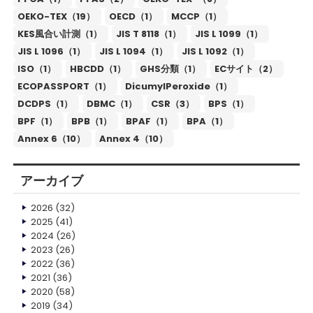
OEKO-TEX（19）
OECD（1）
MCCP（1）
KES風合い計測（1）
JIS T 8118（1）
JIS L 1099（1）
JIS L 1096（1）
JIS L 1094（1）
JIS L 1092（1）
ISO（1）
HBCDD（1）
GHS分類（1）
ECサイト（2）
ECOPASSPORT（1）
DicumylPeroxide（1）
DCDPS（1）
DBMC（1）
CSR（3）
BPS（1）
BPF（1）
BPB（1）
BPAF（1）
BPA（1）
Annex 6（10）
Annex 4（10）
アーカイブ
2026
(32)
2025
(41)
2024
(26)
2023
(26)
2022
(36)
2021
(36)
2020
(58)
2019
(34)