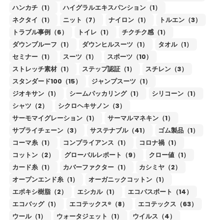
ハンカチ（1）
ハイグラルエキスパンション（1）
ネクタイ（1）
ニット（7）
ナイロン（1）
トルエン（3）
トラブル事例（6）
トイレ（1）
チクチク感（1）
ダウンプルーフ（1）
ダウンヒルスーツ（1）
タオル（1）
セミナー（1）
スーツ（1）
スポーツ（10）
ストレッチ素材（1）
ステップ認証（1）
スチレン（3）
スタンダード100（15）
ジャンプスーツ（1）
ジオキサン（1）
シームパッカリング（1）
シリコーン（1）
シャツ（2）
シクロヘキサノン（3）
サーモマイグレーション（1）
サーマルマネキン（1）
サプライチェーン（3）
サステナブル（41）
ゴム製品（1）
コーマ糸（1）
コンプライアンス（1）
コロナ禍（1）
コットン（2）
グローバルレポート（9）
クロー値（1）
カード糸（1）
カバーファクター（1）
カシミヤ（2）
オープンエンド糸（1）
オーガニックコットン（1）
エポキシ樹脂（2）
エシカル（1）
エコパスポート（14）
エコバッグ（1）
エコテックス®（8）
エコテックス（63）
ウール（1）
ウォータジェット（1）
ウイルス（4）