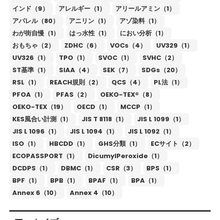
インド（9）
アレルギー（1）
アリールアミン（1）
アパレル（80）
アニリン（1）
アゾ染料（1）
わが街自慢（1）
はっ水性（1）
におい分析（1）
おもちゃ（2）
ZDHC（6）
VOCs（4）
UV329（1）
UV326（1）
TPO（1）
SVOC（1）
SVHC（2）
ST基準（1）
SIAA（4）
SEK（7）
SDGs（20）
RSL（1）
REACH規則（2）
QCS（4）
PL法（1）
PFOA（1）
PFAS（2）
OEKO-TEX®（8）
OEKO-TEX（19）
OECD（1）
MCCP（1）
KES風合い計測（1）
JIS T 8118（1）
JIS L 1099（1）
JIS L 1096（1）
JIS L 1094（1）
JIS L 1092（1）
ISO（1）
HBCDD（1）
GHS分類（1）
ECサイト（2）
ECOPASSPORT（1）
DicumylPeroxide（1）
DCDPS（1）
DBMC（1）
CSR（3）
BPS（1）
BPF（1）
BPB（1）
BPAF（1）
BPA（1）
Annex 6（10）
Annex 4（10）