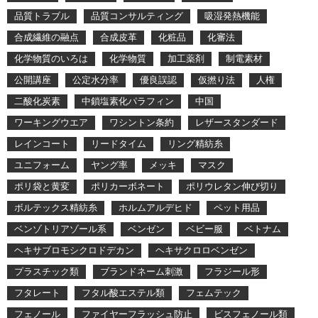
品質トラブル
品質コンサルティング
吸湿発熱機能
合成繊維の融点
合成皮革
化粧品
化審法
化学物質のいろは
化学物質
加工薬剤
制電素材
公開講座
公定水分率
優良誤認
仮撚り法
人権
二酸化炭素
中鎖塩素化パラフィン
中国
ワーキングウエア
ワシントン条約
レザースタンダード
レインコート
リードタイム
リング精紡糸
ユニフォーム
ヤング率
メッキ
マスク
ポリ袋と黄変
ポリカーボネート
ポリウレタン伸び切り
ボルテックス精紡糸
ホルムアルデヒド
ペット用品
ベンゾトリアゾール系
ベンゼン
ベビー服
ベトナム
ヘキサブロモシクロドデカン
ヘキサクロロベンゼン
プラスチック類
ブランドネーム刺激
フラジール形
フタレート
フタル酸エステル類
フェムテック
フェノール
ファイヤーフラッシュ防止
ビスフェノール類