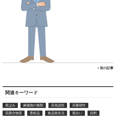
< 前の記事
関連キーワード
黄ばみ
麻織物の種類
高視認性
高蓄積性
高懸念物質
香粧品
食品衛生法
風合い
顔料