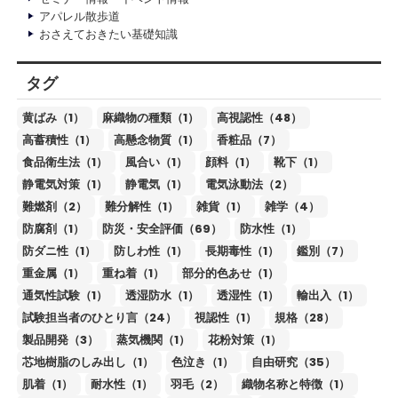
アパレル散歩道
おさえておきたい基礎知識
タグ
黄ばみ（1）
麻織物の種類（1）
高視認性（48）
高蓄積性（1）
高懸念物質（1）
香粧品（7）
食品衛生法（1）
風合い（1）
顔料（1）
靴下（1）
静電気対策（1）
静電気（1）
電気泳動法（2）
難燃剤（2）
難分解性（1）
雑貨（1）
雑学（4）
防腐剤（1）
防災・安全評価（69）
防水性（1）
防ダニ性（1）
防しわ性（1）
長期毒性（1）
鑑別（7）
重金属（1）
重ね着（1）
部分的色あせ（1）
通気性試験（1）
透湿防水（1）
透湿性（1）
輸出入（1）
試験担当者のひとり言（24）
視認性（1）
規格（28）
製品開発（3）
蒸気機関（1）
花粉対策（1）
芯地樹脂のしみ出し（1）
色泣き（1）
自由研究（35）
肌着（1）
耐水性（1）
羽毛（2）
織物名称と特徴（1）