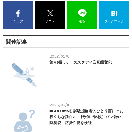
シェア
ポスト
送る
ブックマーク
関連記事
2023/02/01
第49回 : ケーススタディ⑤形態変化
2025/07/18
■COLUMN〖試験担当者のひとり言〗 ~ お
役立ちな独白7 【数値で比較】パン袋vs
防臭袋 防臭性能を検証