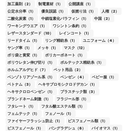
加工薬剤（2）
制電素材（1）
公開講座（1）
公定水分率（1）
優良誤認（1）
仮撚り法（1）
人権（2）
二酸化炭素（1）
中鎖塩素化パラフィン（1）
中国（2）
ワーキングウエア（1）
ワシントン条約（1）
レザースタンダード（10）
レインコート（1）
リードタイム（1）
リング精紡糸（1）
ユニフォーム（4）
ヤング率（1）
メッキ（1）
マスク（12）
ポリ袋と黄変（1）
ポリカーボネート（1）
ポリウレタン伸び切り（1）
ボルテックス精紡糸（1）
ホルムアルデヒド（7）
ペット用品（2）
ベンゾトリアゾール系（1）
ベンゼン（4）
ベビー服（1）
ベトナム（3）
ヘキサブロモシクロドデカン（1）
ヘキサクロロベンゼン（1）
プラスチック類（3）
ブランドネーム刺激（1）
フラジール形（1）
フタレート（1）
フタル酸エステル類（1）
フェムテック（1）
フェノール（1）
ファイヤーフラッシュ防止（1）
ビスフェノール類（1）
ビスフェノール（1）
バングラデシュ（6）
バイオマス（1）