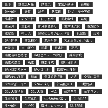
靴下
静電気対策
静電気
電気泳動法
難燃剤
難分解性
雑貨
雑学
防腐剤
防災・安全評価
防水性
防ダニ性
防しわ性
長期毒性
鑑別
重金属
重ね着
部分的色あせ
通気性試験
透湿防水
透湿性
輸出入
試験担当者のひとり言
視認性
規格
製品開発
蒸気機関
花粉対策
芯地樹脂のしみ出し
色泣き
自由研究
肌着
耐水性
羽毛
織物名称と特徴
織物とニットの比較
繊維密度
繊維の歴史
繊維
縫製形式
縫い目開き
縫い目部穴あき
縫い目しわ
綿織物の種類
絹織物の種類
細菌
紫外線吸収剤
紡績
空気の重量
空気の熱伝導率
空気の成分
社会的責任
白場汚染
発がん性物質
発がん性
用語
産業革命
産学コラボ
生産背景
生殖毒性
生地糸飛び出し
生地性能
生分解性
生分解
環状シロキサン
環境配慮