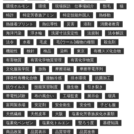
環境ホルモン
環境
現場探訪 仕事場紹介
獣毛
猫
特許
特定芳香族アミン
特定技能外国人
熱移動
熱接着プリント
熱伝導性
災害
溶剤
消費者教育
海洋汚染
浮き輪
洗濯寸法安定性
法規制
法令解説
法令
水着
毛皮
毛(ウール)織物の種類
殺虫剤
機能性
検針
検品
染料
東京
有機スズ化合物
有害物質
有害化学物質管理
有害化学物質
文化服装学院
放熱
摩擦溶融
摩擦帯電序列
揮発性有機化合物
接触冷感
排水環境
抗菌加工
抗ウイルス
技能実習制度
微生物
引き裂き
帯電性試験
布の風合い
工場監査
展示会
寝具
富岡製糸場
安定剤
安全衛生
安全性
子ども服
天然繊維
天然皮革
大阪
塩素化芳香族炭化水素類
塩素化ベンゼン
塩素化トルエン
堅ろう度
基礎知識
商品政策
品質表示
品質管理
品質改善