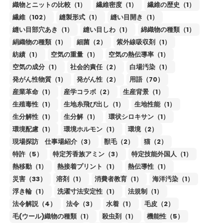
織物とニットの比較（1）
繊維密度（1）
繊維の歴史（1）
繊維（102）
縫製形式（1）
縫い目開き（1）
縫い目部穴あき（1）
縫い目しわ（1）
綿織物の種類（1）
絹織物の種類（1）
細菌（2）
紫外線吸収剤（1）
紡績（1）
空気の重量（1）
空気の熱伝導率（1）
空気の成分（1）
社会的責任（2）
白場汚染（1）
発がん性物質（1）
発がん性（2）
用語（70）
産業革命（1）
産学コラボ（2）
生産背景（1）
生殖毒性（1）
生地糸飛び出し（1）
生地性能（1）
生分解性（1）
生分解（1）
環状シロキサン（1）
環境配慮（1）
環境ホルモン（1）
環境（2）
現場探訪 仕事場紹介（3）
獣毛（2）
猫（2）
特許（5）
特定芳香族アミン（3）
特定技能外国人（1）
熱移動（1）
熱接着プリント（1）
熱伝導性（1）
災害（33）
溶剤（1）
消費者教育（1）
海洋汚染（1）
浮き輪（1）
洗濯寸法安定性（1）
法規制（1）
法令解説（4）
法令（3）
水着（1）
毛皮（2）
毛(ウール)織物の種類（1）
殺虫剤（1）
機能性（5）