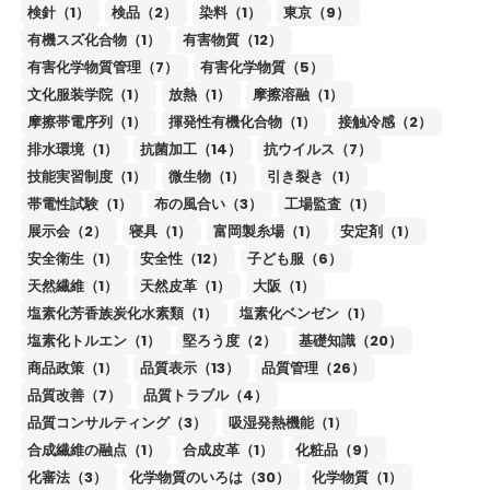
検針（1）
検品（2）
染料（1）
東京（9）
有機スズ化合物（1）
有害物質（12）
有害化学物質管理（7）
有害化学物質（5）
文化服装学院（1）
放熱（1）
摩擦溶融（1）
摩擦帯電序列（1）
揮発性有機化合物（1）
接触冷感（2）
排水環境（1）
抗菌加工（14）
抗ウイルス（7）
技能実習制度（1）
微生物（1）
引き裂き（1）
帯電性試験（1）
布の風合い（3）
工場監査（1）
展示会（2）
寝具（1）
富岡製糸場（1）
安定剤（1）
安全衛生（1）
安全性（12）
子ども服（6）
天然繊維（1）
天然皮革（1）
大阪（1）
塩素化芳香族炭化水素類（1）
塩素化ベンゼン（1）
塩素化トルエン（1）
堅ろう度（2）
基礎知識（20）
商品政策（1）
品質表示（13）
品質管理（26）
品質改善（7）
品質トラブル（4）
品質コンサルティング（3）
吸湿発熱機能（1）
合成繊維の融点（1）
合成皮革（1）
化粧品（9）
化審法（3）
化学物質のいろは（30）
化学物質（1）