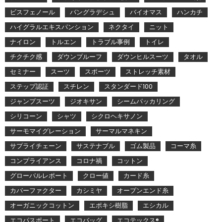
ビスフェノール
バングラデシュ
バイオマス
ハンカチ
ハイグラルエキスパンション
ネクタイ
ニット
ナイロン
トルエン
トラブル事例
トイレ
チクチク感
ダウンプルーフ
ダウンヒルスーツ
タオル
セミナー
スーツ
スポーツ
ストレッチ素材
ステップ認証
スチレン
スタンダード100
ジャンプスーツ
ジオキサン
シームパッカリング
シリコーン
シャツ
シクロヘキサノン
サーモマイグレーション
サーマルマネキン
サプライチェーン
サステナブル
ゴム製品
コーマ糸
コンプライアンス
コロナ禍
コットン
グローバルレポート
クロー値
カード糸
カバーファクター
カシミヤ
オープンエンド糸
オーガニックコットン
エポキシ樹脂
エシカル
エコパスポート
エコバッグ
エコテックス®