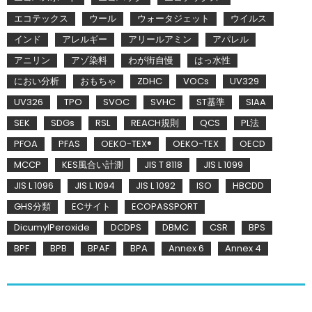
エコテックス
ウール
ウォータジェット
ウイルス
インド
アレルギー
アリールアミン
アパレル
アニリン
アゾ染料
わが街自慢
はっ水性
におい分析
おもちゃ
ZDHC
VOCs
UV329
UV326
TPO
SVOC
SVHC
ST基準
SIAA
SEK
SDGs
RSL
REACH規則
QCS
PL法
PFOA
PFAS
OEKO-TEX®
OEKO-TEX
OECD
MCCP
KES風合い計測
JIS T 8118
JIS L 1099
JIS L 1096
JIS L 1094
JIS L 1092
ISO
HBCDD
GHS分類
ECサイト
ECOPASSPORT
DicumylPeroxide
DCDPS
DBMC
CSR
BPS
BPF
BPB
BPAF
BPA
Annex 6
Annex 4