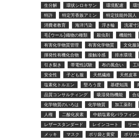
生分解
環状シロキサン
環境配慮
環
特許
特定芳香族アミン
特定技能外国人
消費者教育
海洋汚染
浮き輪
洗濯寸
毛(ウール)織物の種類
殺虫剤
機能性
有害化学物質管理
有害化学物質
文化服
揮発性有機化合物
接触冷感
排水環境
引き裂き
帯電性試験
布の風合い
工
安全性
子ども服
天然繊維
天然皮革
塩素化トルエン
堅ろう度
基礎知識
品質コンサルティング
吸湿発熱機能
合
化学物質のいろは
化学物質
加工薬剤
人権
二酸化炭素
中鎖塩素化パラフィン
レザースタンダード
レインコート
リー
メッキ
マスク
ポリ袋と黄変
ポリカ