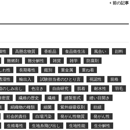
< 前の記事
積性
高懸念物質
香粧品
食品衛生法
風合い
顔料
難燃剤
難分解性
雑貨
雑学
防腐剤
しわ性
長期毒性
鑑別
重金属
重ね着
透湿性
輸出入
試験担当者のひとり言
視認性
規格
脂のしみ出し
色泣き
自由研究
肌着
耐水性
羽毛
維密度
繊維の歴史
繊維
縫製形式
縫い目開き
類
絹織物の種類
細菌
紫外線吸収剤
紡績
社会的責任
白場汚染
発がん性物質
発がん性
生殖毒性
生地糸飛び出し
生地性能
生分解性