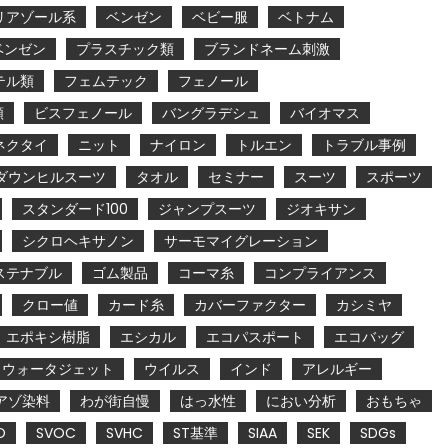
リアゾール系
ベンゼン
ベビー服
ベトナム
ベンゼン
プラスチック類
ブランドネーム刺激
テル類
フェムテック
フェノール
類
ビスフェノール
バングラデシュ
バイオマス
ネクタイ
ニット
ナイロン
トルエン
トラブル事例
ダウンヒルスーツ
タオル
セミナー
スーツ
スポーツ
スタンダード100
ジャンプスーツ
ジオキサン
シクロヘキサノン
サーモマイグレーション
ステナブル
ゴム製品
コーマ糸
コンプライアンス
クロー値
カード糸
カバーファクター
カシミヤ
エポキシ樹脂
エシカル
エコパスポート
エコバッグ
ウォータジェット
ウイルス
インド
アレルギー
アゾ染料
わが街自慢
はっ水性
におい分析
おもちゃ
O
SVOC
SVHC
ST基準
SIAA
SEK
SDGs