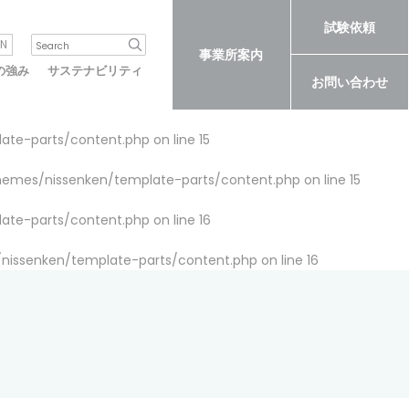
試験依頼
N
事業所案内
の強み
サステナビリティ
お問い合わせ
late-parts/content.php
on line
15
themes/nissenken/template-parts/content.php
on line
15
late-parts/content.php
on line
16
/nissenken/template-parts/content.php
on line
16