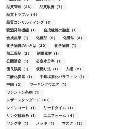
品質管理（26）
品質改善（7）
品質トラブル（4）
品質コンサルティング（3）
吸湿発熱機能（1）
合成繊維の融点（1）
合成皮革（1）
化粧品（9）
化審法（3）
化学物質のいろは（30）
化学物質（1）
加工薬剤（2）
制電素材（1）
公開講座（1）
公定水分率（1）
優良誤認（1）
仮撚り法（1）
人権（2）
二酸化炭素（1）
中鎖塩素化パラフィン（1）
中国（2）
ワーキングウエア（1）
ワシントン条約（1）
レザースタンダード（10）
レインコート（1）
リードタイム（1）
リング精紡糸（1）
ユニフォーム（4）
ヤング率（1）
メッキ（1）
マスク（12）