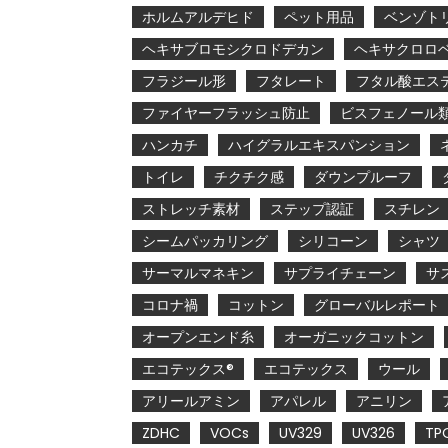
ホルムアルデヒド
ペット用品
ベンゾト
ヘキサブロモシクロドデカン
ヘキサクロロ
フラジール形
フタレート
フタル酸エス
ファイヤーフラッシュ防止
ビスフェノール
ハンカチ
ハイグラルエキスパンション
トイレ
チクチク感
ダウンプルーフ
ストレッチ素材
ステップ認証
スチレン
シームパッカリング
シリコーン
シャツ
サーマルマネキン
サプライチェーン
サ
コロナ禍
コットン
グローバルレポート
オープンエンド糸
オーガニックコットン
エコテックス®
エコテックス
ウール
アリールアミン
アパレル
アニリン
ZDHC
VOCs
UV329
UV326
TP