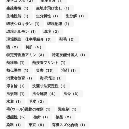
産学コラボ（2）
生産背景（1）
生殖毒性（1）
生地糸飛び出し（1）
生地性能（1）
生分解性（1）
生分解（1）
環状シロキサン（1）
環境配慮（1）
環境ホルモン（1）
環境（2）
現場探訪 仕事場紹介（3）
獣毛（2）
猫（2）
特許（5）
特定芳香族アミン（3）
特定技能外国人（1）
熱移動（1）
熱接着プリント（1）
熱伝導性（1）
災害（33）
溶剤（1）
消費者教育（1）
海洋汚染（1）
浮き輪（1）
洗濯寸法安定性（1）
法規制（1）
法令解説（4）
法令（3）
水着（1）
毛皮（2）
毛(ウール)織物の種類（1）
殺虫剤（1）
機能性（5）
検針（1）
検品（2）
染料（1）
東京（9）
有機スズ化合物（1）