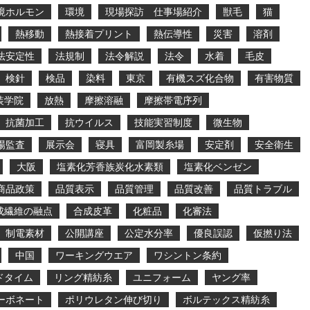
境ホルモン
環境
現場探訪 仕事場紹介
獣毛
猫
熱移動
熱接着プリント
熱伝導性
災害
溶剤
法安定性
法規制
法令解説
法令
水着
毛皮
検針
検品
染料
東京
有機スズ化合物
有害物質
装学院
放熱
摩擦溶融
摩擦帯電序列
抗菌加工
抗ウイルス
技能実習制度
微生物
場監査
展示会
寝具
富岡製糸場
安定剤
安全衛生
大阪
塩素化芳香族炭化水素類
塩素化ベンゼン
商品政策
品質表示
品質管理
品質改善
品質トラブル
成繊維の融点
合成皮革
化粧品
化審法
制電素材
公開講座
公定水分率
優良誤認
仮撚り法
中国
ワーキングウエア
ワシントン条約
ドタイム
リング精紡糸
ユニフォーム
ヤング率
ーボネート
ポリウレタン伸び切り
ボルテックス精紡糸