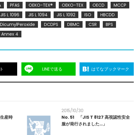
A
PFAS
OEKO-TEX®
OEKO-TEX
OECD
MCCP
JIS L 1096
JIS L 1094
JIS L 1092
ISO
HBCDD
DicumylPeroxide
DCDPS
DBMC
CSR
BPS
Annex 4
ト
LINEで送る
はてなブックマーク
2015/10/30
～生産時
No. 51 「JIS T 8127 高視認性安全
服が発行されました…」