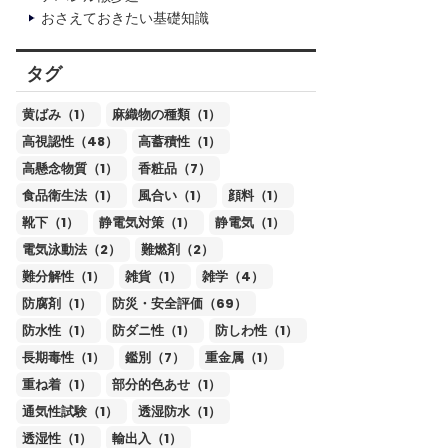
おさえておきたい基礎知識
タグ
黄ばみ（1）
麻織物の種類（1）
高視認性（48）
高蓄積性（1）
高懸念物質（1）
香粧品（7）
食品衛生法（1）
風合い（1）
顔料（1）
靴下（1）
静電気対策（1）
静電気（1）
電気泳動法（2）
難燃剤（2）
難分解性（1）
雑貨（1）
雑学（4）
防腐剤（1）
防災・安全評価（69）
防水性（1）
防ダニ性（1）
防しわ性（1）
長期毒性（1）
鑑別（7）
重金属（1）
重ね着（1）
部分的色あせ（1）
通気性試験（1）
透湿防水（1）
透湿性（1）
輸出入（1）