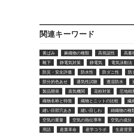
関連キーワード
黄ばみ
麻織物の種類
高視認性
高蓄
靴下
静電気対策
静電気
電気泳動法
防災・安全評価
防水性
防ダニ性
防
部分的色あせ
通気性試験
透湿防水
製品開発
蒸気機関
花粉対策
芯地樹
織物名称と特徴
織物とニットの比較
繊
縫い目部穴あき
縫い目しわ
綿織物の種
空気の重量
空気の熱伝導率
空気の成分
用語
産業革命
産学コラボ
生産背景