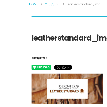
HOME
コラム
leatherstandard_img
leatherstandard_i
2021/07/29