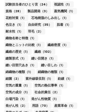
試験担当者のひとり言（24）
視認性（1）
規格（28）
製品開発（3）
蒸気機関（1）
花粉対策（1）
芯地樹脂のしみ出し（1）
色泣き（1）
自由研究（35）
肌着（1）
耐水性（1）
羽毛（2）
織物名称と特徴（1）
織物とニットの比較（1）
繊維密度（1）
繊維の歴史（1）
繊維（102）
縫製形式（1）
縫い目開き（1）
縫い目部穴あき（1）
縫い目しわ（1）
綿織物の種類（1）
絹織物の種類（1）
細菌（2）
紫外線吸収剤（1）
紡績（1）
空気の重量（1）
空気の熱伝導率（1）
空気の成分（1）
社会的責任（2）
白場汚染（1）
発がん性物質（1）
発がん性（2）
用語（70）
産業革命（1）