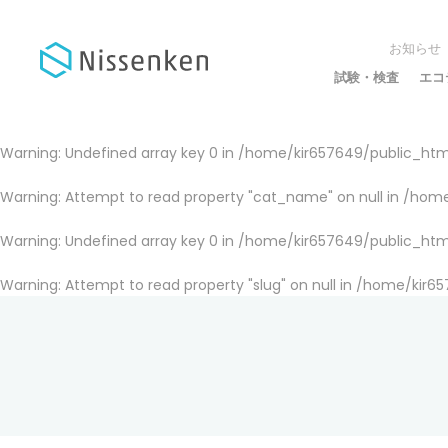
お知らせ
試験・検査
エコ
Warning
: Undefined array key 0 in
/home/kir657649/public_html
Warning
: Attempt to read property "cat_name" on null in
/home
Warning
: Undefined array key 0 in
/home/kir657649/public_html
Warning
: Attempt to read property "slug" on null in
/home/kir65