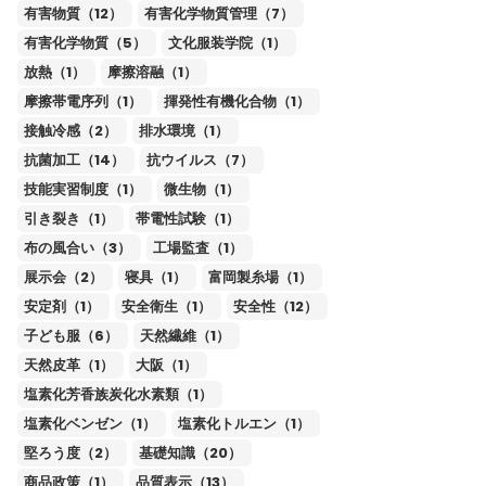
有害物質（12）
有害化学物質管理（7）
有害化学物質（5）
文化服装学院（1）
放熱（1）
摩擦溶融（1）
摩擦帯電序列（1）
揮発性有機化合物（1）
接触冷感（2）
排水環境（1）
抗菌加工（14）
抗ウイルス（7）
技能実習制度（1）
微生物（1）
引き裂き（1）
帯電性試験（1）
布の風合い（3）
工場監査（1）
展示会（2）
寝具（1）
富岡製糸場（1）
安定剤（1）
安全衛生（1）
安全性（12）
子ども服（6）
天然繊維（1）
天然皮革（1）
大阪（1）
塩素化芳香族炭化水素類（1）
塩素化ベンゼン（1）
塩素化トルエン（1）
堅ろう度（2）
基礎知識（20）
商品政策（1）
品質表示（13）