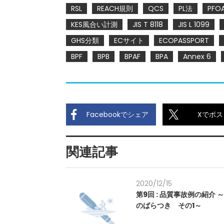
RSL
REACH規則
QCS
PL法
PFO
KES風合い計測
JIS T 8118
JIS L 1099
GHS分類
ECサイト
ECOPASSPORT
BPF
BPB
BPAF
BPA
Annex 6
Facebookでシェア
Xでポス
関連記事
2020/12/15
第9回 : 品質事故例の紹介 
のばらつき その1～