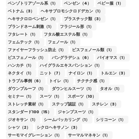
ベンゾトリアゾール系（1）
ベンゼン（4）
ベビー服（1）
ベトナム（3）
ヘキサブロモシクロドデカン（1）
ヘキサクロロベンゼン（1）
プラスチック類（3）
ブランドネーム刺激（1）
フラジール形（1）
フタレート（1）
フタル酸エステル類（1）
フェムテック（1）
フェノール（1）
ファイヤーフラッシュ防止（1）
ビスフェノール類（1）
ビスフェノール（1）
バングラデシュ（6）
バイオマス（1）
ハンカチ（1）
ハイグラルエキスパンション（1）
ネクタイ（1）
ニット（7）
ナイロン（1）
トルエン（3）
トラブル事例（6）
トイレ（1）
チクチク感（1）
ダウンプルーフ（1）
ダウンヒルスーツ（1）
タオル（1）
セミナー（1）
スーツ（1）
スポーツ（10）
ストレッチ素材（1）
ステップ認証（1）
スチレン（3）
スタンダード100（15）
ジャンプスーツ（1）
ジオキサン（1）
シームパッカリング（1）
シリコーン（1）
シャツ（2）
シクロヘキサノン（3）
サーモマイグレーション（1）
サーマルマネキン（1）