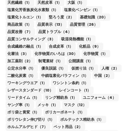
天然繊維（1）
天然皮革（1）
大阪（1）
塩素化芳香族炭化水素類（1）
塩素化ベンゼン（1）
塩素化トルエン（1）
堅ろう度（2）
基礎知識（20）
商品政策（1）
品質表示（13）
品質管理（26）
品質改善（7）
品質トラブル（4）
品質コンサルティング（3）
吸湿発熱機能（1）
合成繊維の融点（1）
合成皮革（1）
化粧品（9）
化審法（3）
化学物質のいろは（30）
化学物質（1）
加工薬剤（2）
制電素材（1）
公開講座（1）
公定水分率（1）
優良誤認（1）
仮撚り法（1）
人権（2）
二酸化炭素（1）
中鎖塩素化パラフィン（1）
中国（2）
ワーキングウエア（1）
ワシントン条約（1）
レザースタンダード（10）
レインコート（1）
リードタイム（1）
リング精紡糸（1）
ユニフォーム（4）
ヤング率（1）
メッキ（1）
マスク（12）
ポリ袋と黄変（1）
ポリカーボネート（1）
ポリウレタン伸び切り（1）
ボルテックス精紡糸（1）
ホルムアルデヒド（7）
ペット用品（2）