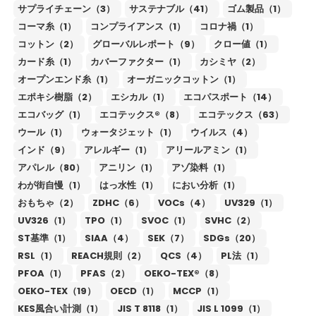
サプライチェーン（3）
サステナブル（41）
ゴム製品（1）
コーマ糸（1）
コンプライアンス（1）
コロナ禍（1）
コットン（2）
グローバルレポート（9）
クロー値（1）
カード糸（1）
カバーファクター（1）
カシミヤ（2）
オープンエンド糸（1）
オーガニックコットン（1）
エポキシ樹脂（2）
エシカル（1）
エコパスポート（14）
エコバッグ（1）
エコテックス®（8）
エコテックス（63）
ウール（1）
ウォータジェット（1）
ウイルス（4）
インド（9）
アレルギー（1）
アリールアミン（1）
アパレル（80）
アニリン（1）
アゾ染料（1）
わが街自慢（1）
はっ水性（1）
におい分析（1）
おもちゃ（2）
ZDHC（6）
VOCs（4）
UV329（1）
UV326（1）
TPO（1）
SVOC（1）
SVHC（2）
ST基準（1）
SIAA（4）
SEK（7）
SDGs（20）
RSL（1）
REACH規則（2）
QCS（4）
PL法（1）
PFOA（1）
PFAS（2）
OEKO-TEX®（8）
OEKO-TEX（19）
OECD（1）
MCCP（1）
KES風合い計測（1）
JIS T 8118（1）
JIS L 1099（1）