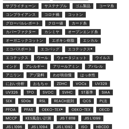
サプライチェーン
サステナブル
ゴム製品
コーマ糸
コンプライアンス
コロナ禍
コットン
グローバルレポート
クロー値
カード糸
カバーファクター
カシミヤ
オープンエンド糸
オーガニックコットン
エポキシ樹脂
エシカル
エコパスポート
エコバッグ
エコテックス®
エコテックス
ウール
ウォータジェット
ウイルス
インド
アレルギー
アリールアミン
アパレル
アニリン
アゾ染料
わが街自慢
はっ水性
におい分析
おもちゃ
ZDHC
VOCs
UV329
UV326
TPO
SVOC
SVHC
ST基準
SIAA
SEK
SDGs
RSL
REACH規則
QCS
PL法
PFOA
PFAS
OEKO-TEX®
OEKO-TEX
OECD
MCCP
KES風合い計測
JIS T 8118
JIS L 1099
JIS L 1096
JIS L 1094
JIS L 1092
ISO
HBCDD