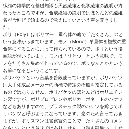
繊維の雑学的な基礎知識も天然繊維と化学繊維の説明が終
わったところですが、合成繊維の説明ではほとんどの繊維
名が “ポリ”で始まるので覚えにくいという声を聞きまし
た。
ポリ（Poly）はポリマー 重合体の略で「たくさん」のと
いう意味からきています。モノ（Mono）単量体を複数の重
合体にすることによって作られているので、ポリという接
頭語が付いています。モノは「ひとつ」という意味で、モ
ノをたくさん集めて作っているので、ポリなんとかという
名前になるということです。
ポリバケツという言葉を普段使っていますが、ポリバケツ
は大手化成品メーカーの商標で特定の樹脂を指定している
ものではありません。ポリバケツのほとんどはポリエチレ
ン製ですが、ポリプロピレンやポリカーボネートのバケツ
などもありますので、プラスチック製のバケツを総じてポ
リバケツと呼ぶようになっています。念のため言っておき
ますが、ポリスマンは警察官のことで「たくさんのゴメン
なさい」という意味ではありません。（誰も勘違いしませ