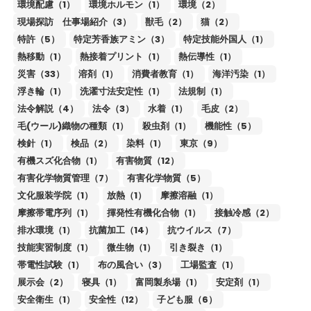
環境配慮（1）
環境ホルモン（1）
環境（2）
現場探訪 仕事場紹介（3）
獣毛（2）
猫（2）
特許（5）
特定芳香族アミン（3）
特定技能外国人（1）
熱移動（1）
熱接着プリント（1）
熱伝導性（1）
災害（33）
溶剤（1）
消費者教育（1）
海洋汚染（1）
浮き輪（1）
洗濯寸法安定性（1）
法規制（1）
法令解説（4）
法令（3）
水着（1）
毛皮（2）
毛(ウール)織物の種類（1）
殺虫剤（1）
機能性（5）
検針（1）
検品（2）
染料（1）
東京（9）
有機スズ化合物（1）
有害物質（12）
有害化学物質管理（7）
有害化学物質（5）
文化服装学院（1）
放熱（1）
摩擦溶融（1）
摩擦帯電序列（1）
揮発性有機化合物（1）
接触冷感（2）
排水環境（1）
抗菌加工（14）
抗ウイルス（7）
技能実習制度（1）
微生物（1）
引き裂き（1）
帯電性試験（1）
布の風合い（3）
工場監査（1）
展示会（2）
寝具（1）
富岡製糸場（1）
安定剤（1）
安全衛生（1）
安全性（12）
子ども服（6）