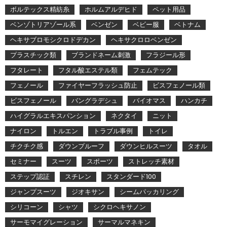
ボルテックス精紡糸
ホルムアルデヒド
ペット用品
ベンゾトリアゾール系
ベンゼン
ベビー服
ベトナム
ヘキサブロモシクロドデカン
ヘキサクロロベンゼン
プラスチック類
ブランドネーム刺激
フラジール形
フタレート
フタル酸エステル類
フェムテック
フェノール
ファイヤーフラッシュ防止
ビスフェノール類
ビスフェノール
バングラデシュ
バイオマス
ハンカチ
ハイグラルエキスパンション
ネクタイ
ニット
ナイロン
トルエン
トラブル事例
トイレ
チクチク感
ダウンプルーフ
ダウンヒルスーツ
タオル
セミナー
スーツ
スポーツ
ストレッチ素材
ステップ認証
スチレン
スタンダード100
ジャンプスーツ
ジオキサン
シームパッカリング
シリコーン
シャツ
シクロヘキサノン
サーモマイグレーション
サーマルマネキン