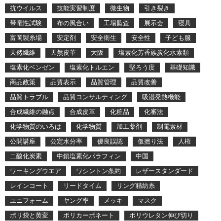
抗ウイルス
技能実習制度
微生物
引き裂き
帯電性試験
布の風合い
工場監査
展示会
寝具
富岡製糸場
安定剤
安全衛生
安全性
子ども服
天然繊維
天然皮革
大阪
塩素化芳香族炭化水素類
塩素化ベンゼン
塩素化トルエン
堅ろう度
基礎知識
商品政策
品質表示
品質管理
品質改善
品質トラブル
品質コンサルティング
吸湿発熱機能
合成繊維の融点
合成皮革
化粧品
化審法
化学物質のいろは
化学物質
加工薬剤
制電素材
公開講座
公定水分率
優良誤認
仮撚り法
人権
二酸化炭素
中鎖塩素化パラフィン
中国
ワーキングウエア
ワシントン条約
レザースタンダード
レインコート
リードタイム
リング精紡糸
ユニフォーム
ヤング率
メッキ
マスク
ポリ袋と黄変
ポリカーボネート
ポリウレタン伸び切り