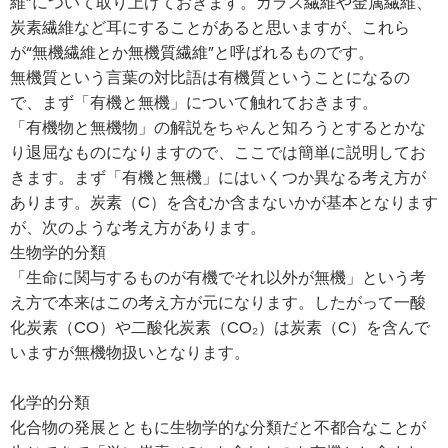
維”について取り上げておきます。ガラス繊維や金属繊維、
炭素繊維など耳にすることがあると思いますが、これら
が“無機繊維とか無機質繊維”と呼ばれるものです。
無機質という言葉の対比語は有機質ということになるの
で、まず「有機と無機」について触れておきます。
「有機物と無機物」の解説をちゃんと知ろうとするとかな
り退屈なものになりますので、ここでは簡単に説明してお
きます。まず「有機と無機」にはいくつか異なる考え方が
あります。炭素（C）を含むか含まないかが基本となります
が、次のような考え方があります。
生物学的分類
「生命に関与するものが有機でそれ以外が無機」という考
え方で本来はこの考え方が元になります。したがって一酸
化炭素（CO）や二酸化炭素（CO₂）は炭素（C）を含んで
いますが無機物扱いとなります。
化学的分類
化合物の発展とともに生物学的な分類だと不都合なことが