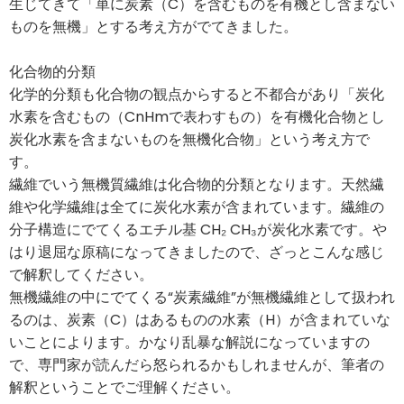
生じてきて「単に炭素（C）を含むものを有機とし含まない
ものを無機」とする考え方がでてきました。
化合物的分類
化学的分類も化合物の観点からすると不都合があり「炭化
水素を含むもの（CnHmで表わすもの）を有機化合物とし
炭化水素を含まないものを無機化合物」という考え方で
す。
繊維でいう無機質繊維は化合物的分類となります。天然繊
維や化学繊維は全てに炭化水素が含まれています。繊維の
分子構造にでてくるエチル基 CH₂ CH₃が炭化水素です。や
はり退屈な原稿になってきましたので、ざっとこんな感じ
で解釈してください。
無機繊維の中にでてくる“炭素繊維”が無機繊維として扱われ
るのは、炭素（C）はあるものの水素（H）が含まれていな
いことによります。かなり乱暴な解説になっていますの
で、専門家が読んだら怒られるかもしれませんが、筆者の
解釈ということでご理解ください。