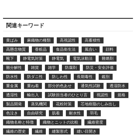
関連キーワード
黄ばみ
麻織物の種類
高視認性
高蓄積性
高懸念物質
香粧品
食品衛生法
風合い
顔料
靴下
静電気対策
静電気
電気泳動法
難燃剤
難分解性
雑貨
雑学
防腐剤
防災・安全評価
防水性
防ダニ性
防しわ性
長期毒性
鑑別
重金属
重ね着
部分的色あせ
通気性試験
透湿防水
透湿性
輸出入
試験担当者のひとり言
視認性
規格
製品開発
蒸気機関
花粉対策
芯地樹脂のしみ出し
色泣き
自由研究
肌着
耐水性
羽毛
織物名称と特徴
織物とニットの比較
繊維密度
繊維の歴史
繊維
縫製形式
縫い目開き