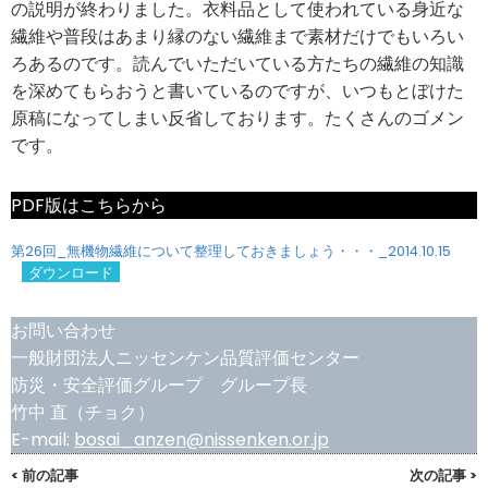
の説明が終わりました。衣料品として使われている身近な
繊維や普段はあまり縁のない繊維まで素材だけでもいろい
ろあるのです。読んでいただいている方たちの繊維の知識
を深めてもらおうと書いているのですが、いつもとぼけた
原稿になってしまい反省しております。たくさんのゴメン
です。
PDF版はこちらから
第26回_無機物繊維について整理しておきましょう・・・_2014.10.15
ダウンロード
お問い合わせ
一般財団法人ニッセンケン品質評価センター
防災・安全評価グループ グループ長
竹中 直（チョク）
E-mail:
bosai_anzen@nissenken.or.jp
< 前の記事
次の記事 >