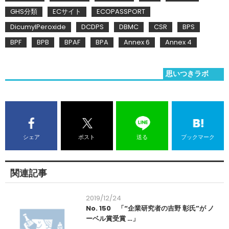
GHS分類
ECサイト
ECOPASSPORT
DicumylPeroxide
DCDPS
DBMC
CSR
BPS
BPF
BPB
BPAF
BPA
Annex 6
Annex 4
思いつきラボ
シェア
ポスト
送る
ブックマーク
関連記事
2019/12/24
No. 150 「“企業研究者の吉野 彰氏”が ノ
ーベル賞受賞 …」