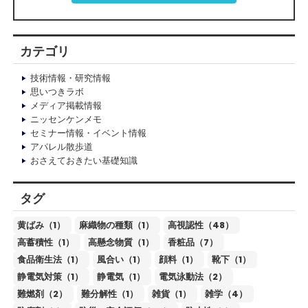
カテゴリ
技術情報・研究情報
思いつきラボ
メディア掲載情報
ニッセンケンメモ
セミナー情報・イベント情報
アパレル散歩道
おさえておきたい基礎知識
タグ
黄ばみ（1）
麻織物の種類（1）
高視認性（48）
高蓄積性（1）
高懸念物質（1）
香粧品（7）
食品衛生法（1）
風合い（1）
顔料（1）
靴下（1）
静電気対策（1）
静電気（1）
電気泳動法（2）
難燃剤（2）
難分解性（1）
雑貨（1）
雑学（4）