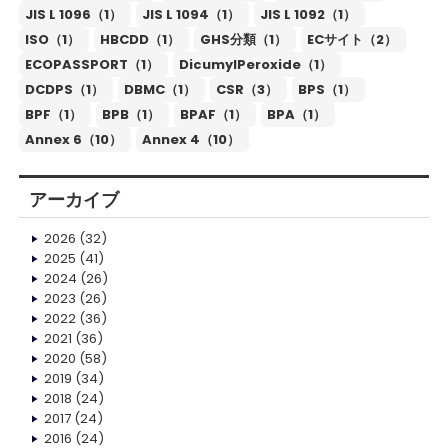
JIS L 1096（1）
JIS L 1094（1）
JIS L 1092（1）
ISO（1）
HBCDD（1）
GHS分類（1）
ECサイト（2）
ECOPASSPORT（1）
DicumylPeroxide（1）
DCDPS（1）
DBMC（1）
CSR（3）
BPS（1）
BPF（1）
BPB（1）
BPAF（1）
BPA（1）
Annex 6（10）
Annex 4（10）
アーカイブ
2026
(32)
2025
(41)
2024
(26)
2023
(26)
2022
(36)
2021
(36)
2020
(58)
2019
(34)
2018
(24)
2017
(24)
2016
(24)