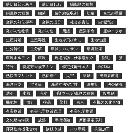
縫い目部穴あき
縫い目しわ
綿織物の種類
絹織物の種類
細菌
紫外線吸収剤
紡績
空気の重量
空気の熱伝導率
空気の成分
社会的責任
白場汚染
発がん性物質
発がん性
用語
産業革命
産学コラボ
生産背景
生殖毒性
生地糸飛び出し
生地性能
生分解性
生分解
環状シロキサン
環境配慮
環境ホルモン
環境
現場探訪 仕事場紹介
獣毛
猫
特許
特定芳香族アミン
特定技能外国人
熱移動
熱接着プリント
熱伝導性
災害
溶剤
消費者教育
海洋汚染
浮き輪
洗濯寸法安定性
法規制
法令解説
法令
水着
毛皮
毛(ウール)織物の種類
殺虫剤
機能性
検針
検品
染料
東京
有機スズ化合物
有害物質
有害化学物質管理
有害化学物質
文化服装学院
放熱
摩擦溶融
摩擦帯電序列
揮発性有機化合物
接触冷感
排水環境
抗菌加工