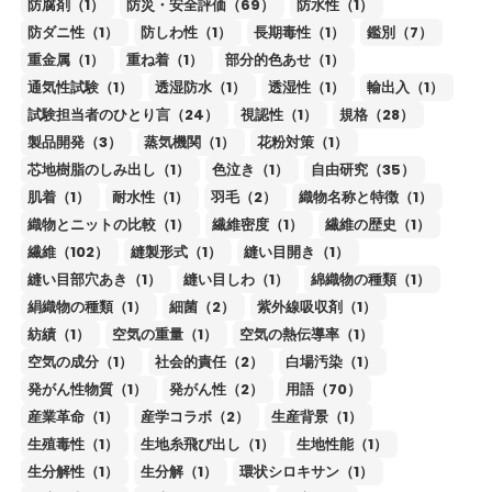
防腐剤（1）
防災・安全評価（69）
防水性（1）
防ダニ性（1）
防しわ性（1）
長期毒性（1）
鑑別（7）
重金属（1）
重ね着（1）
部分的色あせ（1）
通気性試験（1）
透湿防水（1）
透湿性（1）
輸出入（1）
試験担当者のひとり言（24）
視認性（1）
規格（28）
製品開発（3）
蒸気機関（1）
花粉対策（1）
芯地樹脂のしみ出し（1）
色泣き（1）
自由研究（35）
肌着（1）
耐水性（1）
羽毛（2）
織物名称と特徴（1）
織物とニットの比較（1）
繊維密度（1）
繊維の歴史（1）
繊維（102）
縫製形式（1）
縫い目開き（1）
縫い目部穴あき（1）
縫い目しわ（1）
綿織物の種類（1）
絹織物の種類（1）
細菌（2）
紫外線吸収剤（1）
紡績（1）
空気の重量（1）
空気の熱伝導率（1）
空気の成分（1）
社会的責任（2）
白場汚染（1）
発がん性物質（1）
発がん性（2）
用語（70）
産業革命（1）
産学コラボ（2）
生産背景（1）
生殖毒性（1）
生地糸飛び出し（1）
生地性能（1）
生分解性（1）
生分解（1）
環状シロキサン（1）