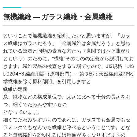
無機繊維 ― ガラス繊維・金属繊維
ということで無機繊維を紹介したいと思いますが、「ガラ
ス繊維はガラスだろう」「金属繊維は金属だろう」と思わ
れている筆者と同類の素直な方たち（世間ではへそ曲がり
ともいう）のために、“繊維”そのものの定義から説明してお
きます。繊維製品の検査をする立場ですので、JIS規格「JIS
L 0204-3 繊維用語（原料部門）－第３部：天然繊維及び化
学繊維を除く原料部門」を引用しますと
繊維の定義：
糸、織物などの構成単位で、太さに比べて十分の長さをも
つ、細くてたわみやすいもの
となっています。
細くてたわみやすいものであれば、ガラスでも金属でもセ
ラミックでもなんでも繊維と呼べるということです。とな
ると無機繊維を説明するには種類が多くなりすぎますの