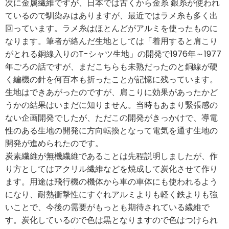
次に金属繊維ですが、日本では古くから金糸 銀糸が使われ
ているので馴染みはありますが、最近ではラメ糸も多く出
回っています。ラメ糸はほとんどがアルミを使ったものに
なります。筆者が絡んだ生地としては「着用すると肩こり
がとれる銅線入りのT-シャツ生地」の開発で1976年～1977
年ごろの話ですが、まだこちらも未熟だったのと銅線が硬
く編機の針を何百本も折ったことが記憶に残っています。
生地はできあがったのですが、肩こりに効果があったかど
うかの結果はいまだに知りません。当時もあまり緊張感の
ない企画開発でしたが、ただこの開発がきっかけで、導電
性のある生地の開発に方向転換となって電気を通す生地の
開発が進められたのです。
炭素繊維が無機繊維であることは先程説明しましたが、作
り方としてはアクリル繊維などを焼成して炭化させて作り
ます。用途は飛行機の機体から車の車体にも使われるよう
になり、耐熱衝撃性にすぐれアルミよりも軽く鉄よりも強
いことで、今後の需要がもっとも期待されている繊維で
す。炭化しているので色は黒となりますので色はつけられ