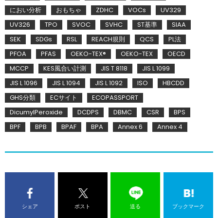
におい分析
おもちゃ
ZDHC
VOCs
UV329
UV326
TPO
SVOC
SVHC
ST基準
SIAA
SEK
SDGs
RSL
REACH規則
QCS
PL法
PFOA
PFAS
OEKO-TEX®
OEKO-TEX
OECD
MCCP
KES風合い計測
JIS T 8118
JIS L 1099
JIS L 1096
JIS L 1094
JIS L 1092
ISO
HBCDD
GHS分類
ECサイト
ECOPASSPORT
DicumylPeroxide
DCDPS
DBMC
CSR
BPS
BPF
BPB
BPAF
BPA
Annex 6
Annex 4
シェア
ポスト
送る
ブックマーク