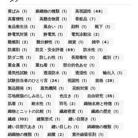
黄ばみ（1）
麻織物の種類（1）
高視認性（48）
高蓄積性（1）
高懸念物質（1）
香粧品（7）
食品衛生法（1）
風合い（1）
顔料（1）
靴下（1）
静電気対策（1）
静電気（1）
電気泳動法（2）
難燃剤（2）
難分解性（1）
雑貨（1）
雑学（4）
防腐剤（1）
防災・安全評価（69）
防水性（1）
防ダニ性（1）
防しわ性（1）
長期毒性（1）
鑑別（7）
重金属（1）
重ね着（1）
部分的色あせ（1）
通気性試験（1）
透湿防水（1）
透湿性（1）
輸出入（1）
試験担当者のひとり言（24）
視認性（1）
規格（28）
製品開発（3）
蒸気機関（1）
花粉対策（1）
芯地樹脂のしみ出し（1）
色泣き（1）
自由研究（35）
肌着（1）
耐水性（1）
羽毛（2）
織物名称と特徴（1）
織物とニットの比較（1）
繊維密度（1）
繊維の歴史（1）
繊維（102）
縫製形式（1）
縫い目開き（1）
縫い目部穴あき（1）
縫い目しわ（1）
綿織物の種類（1）
絹織物の種類（1）
細菌（2）
紫外線吸収剤（1）