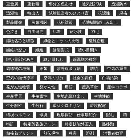
重金属
重ね着
部分的色あせ
通気性試験
透湿防水
透湿性
輸出入
試験担当者のひとり言
視認性
規格
製品開発
蒸気機関
花粉対策
芯地樹脂のしみ出し
色泣き
自由研究
肌着
耐水性
羽毛
織物名称と特徴
織物とニットの比較
繊維密度
繊維の歴史
繊維
縫製形式
縫い目開き
縫い目部穴あき
縫い目しわ
綿織物の種類
絹織物の種類
細菌
紫外線吸収剤
紡績
空気の重量
空気の熱伝導率
空気の成分
社会的責任
白場汚染
発がん性物質
発がん性
用語
産業革命
産学コラボ
生産背景
生殖毒性
生地糸飛び出し
生地性能
生分解性
生分解
環状シロキサン
環境配慮
環境ホルモン
環境
現場探訪 仕事場紹介
獣毛
猫
特許
特定芳香族アミン
特定技能外国人
熱移動
熱接着プリント
熱伝導性
災害
溶剤
消費者教育