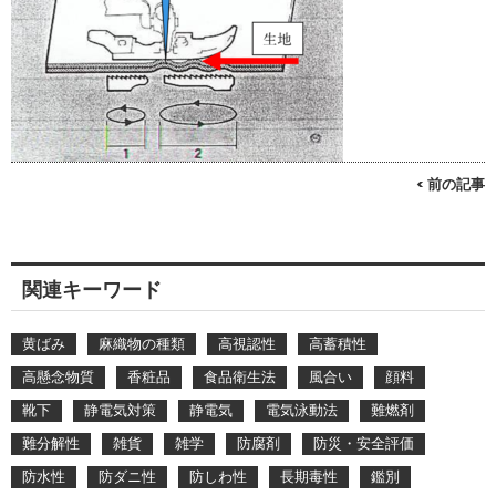
< 前の記事
関連キーワード
黄ばみ
麻織物の種類
高視認性
高蓄積性
高懸念物質
香粧品
食品衛生法
風合い
顔料
靴下
静電気対策
静電気
電気泳動法
難燃剤
難分解性
雑貨
雑学
防腐剤
防災・安全評価
防水性
防ダニ性
防しわ性
長期毒性
鑑別