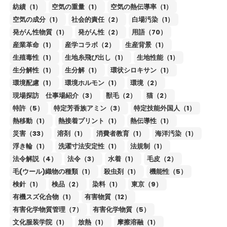
紡績（1）
空気の重量（1）
空気の熱伝導率（1）
空気の成分（1）
社会的責任（2）
白場汚染（1）
発がん性物質（1）
発がん性（2）
用語（70）
産業革命（1）
産学コラボ（2）
生産背景（1）
生殖毒性（1）
生地糸飛び出し（1）
生地性能（1）
生分解性（1）
生分解（1）
環状シロキサン（1）
環境配慮（1）
環境ホルモン（1）
環境（2）
現場探訪 仕事場紹介（3）
獣毛（2）
猫（2）
特許（5）
特定芳香族アミン（3）
特定技能外国人（1）
熱移動（1）
熱接着プリント（1）
熱伝導性（1）
災害（33）
溶剤（1）
消費者教育（1）
海洋汚染（1）
浮き輪（1）
洗濯寸法安定性（1）
法規制（1）
法令解説（4）
法令（3）
水着（1）
毛皮（2）
毛(ウール)織物の種類（1）
殺虫剤（1）
機能性（5）
検針（1）
検品（2）
染料（1）
東京（9）
有機スズ化合物（1）
有害物質（12）
有害化学物質管理（7）
有害化学物質（5）
文化服装学院（1）
放熱（1）
摩擦溶融（1）