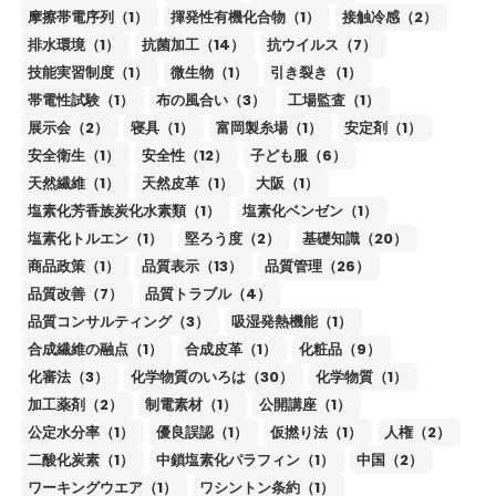
摩擦帯電序列（1）
揮発性有機化合物（1）
接触冷感（2）
排水環境（1）
抗菌加工（14）
抗ウイルス（7）
技能実習制度（1）
微生物（1）
引き裂き（1）
帯電性試験（1）
布の風合い（3）
工場監査（1）
展示会（2）
寝具（1）
富岡製糸場（1）
安定剤（1）
安全衛生（1）
安全性（12）
子ども服（6）
天然繊維（1）
天然皮革（1）
大阪（1）
塩素化芳香族炭化水素類（1）
塩素化ベンゼン（1）
塩素化トルエン（1）
堅ろう度（2）
基礎知識（20）
商品政策（1）
品質表示（13）
品質管理（26）
品質改善（7）
品質トラブル（4）
品質コンサルティング（3）
吸湿発熱機能（1）
合成繊維の融点（1）
合成皮革（1）
化粧品（9）
化審法（3）
化学物質のいろは（30）
化学物質（1）
加工薬剤（2）
制電素材（1）
公開講座（1）
公定水分率（1）
優良誤認（1）
仮撚り法（1）
人権（2）
二酸化炭素（1）
中鎖塩素化パラフィン（1）
中国（2）
ワーキングウエア（1）
ワシントン条約（1）