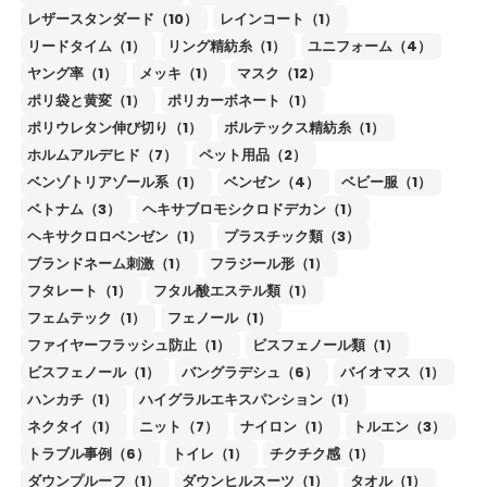
レザースタンダード（10）
レインコート（1）
リードタイム（1）
リング精紡糸（1）
ユニフォーム（4）
ヤング率（1）
メッキ（1）
マスク（12）
ポリ袋と黄変（1）
ポリカーボネート（1）
ポリウレタン伸び切り（1）
ボルテックス精紡糸（1）
ホルムアルデヒド（7）
ペット用品（2）
ベンゾトリアゾール系（1）
ベンゼン（4）
ベビー服（1）
ベトナム（3）
ヘキサブロモシクロドデカン（1）
ヘキサクロロベンゼン（1）
プラスチック類（3）
ブランドネーム刺激（1）
フラジール形（1）
フタレート（1）
フタル酸エステル類（1）
フェムテック（1）
フェノール（1）
ファイヤーフラッシュ防止（1）
ビスフェノール類（1）
ビスフェノール（1）
バングラデシュ（6）
バイオマス（1）
ハンカチ（1）
ハイグラルエキスパンション（1）
ネクタイ（1）
ニット（7）
ナイロン（1）
トルエン（3）
トラブル事例（6）
トイレ（1）
チクチク感（1）
ダウンプルーフ（1）
ダウンヒルスーツ（1）
タオル（1）