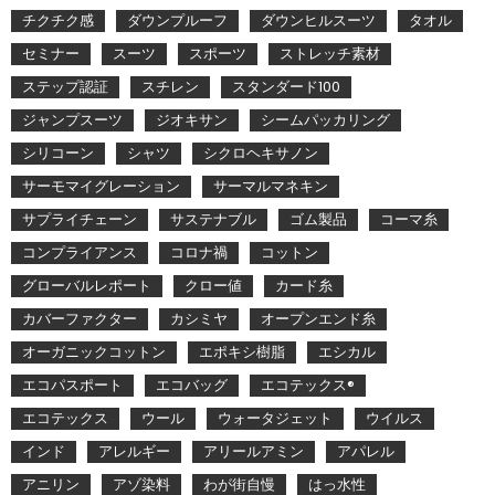
チクチク感
ダウンプルーフ
ダウンヒルスーツ
タオル
セミナー
スーツ
スポーツ
ストレッチ素材
ステップ認証
スチレン
スタンダード100
ジャンプスーツ
ジオキサン
シームパッカリング
シリコーン
シャツ
シクロヘキサノン
サーモマイグレーション
サーマルマネキン
サプライチェーン
サステナブル
ゴム製品
コーマ糸
コンプライアンス
コロナ禍
コットン
グローバルレポート
クロー値
カード糸
カバーファクター
カシミヤ
オープンエンド糸
オーガニックコットン
エポキシ樹脂
エシカル
エコパスポート
エコバッグ
エコテックス®
エコテックス
ウール
ウォータジェット
ウイルス
インド
アレルギー
アリールアミン
アパレル
アニリン
アゾ染料
わが街自慢
はっ水性