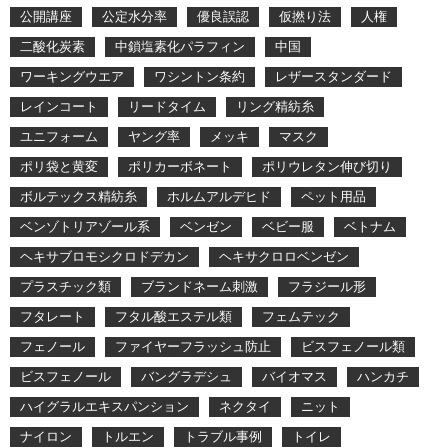
公開講座
公定水分率
優良誤認
仮撚り法
人権
二酸化炭素
中鎖塩素化パラフィン
中国
ワーキングウエア
ワシントン条約
レザースタンダード
レインコート
リードタイム
リング精紡糸
ユニフォーム
ヤング率
メッキ
マスク
ポリ袋と黄変
ポリカーボネート
ポリウレタン伸び切り
ボルテックス精紡糸
ホルムアルデヒド
ペット用品
ベンゾトリアゾール系
ベンゼン
ベビー服
ベトナム
ヘキサブロモシクロドデカン
ヘキサクロロベンゼン
プラスチック類
ブランドネーム刺激
フラジール形
フタレート
フタル酸エステル類
フェムテック
フェノール
ファイヤーフラッシュ防止
ビスフェノール類
ビスフェノール
バングラデシュ
バイオマス
ハンカチ
ハイグラルエキスパンション
ネクタイ
ニット
ナイロン
トルエン
トラブル事例
トイレ