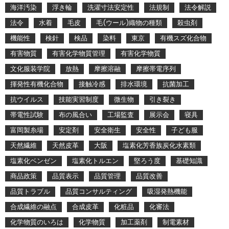
海洋汚染
浮き輪
洗濯寸法安定性
法規制
法令解説
法令
水着
毛皮
毛(ウール)織物の種類
殺虫剤
機能性
検針
検品
染料
東京
有機スズ化合物
有害物質
有害化学物質管理
有害化学物質
文化服装学院
放熱
摩擦溶融
摩擦帯電序列
揮発性有機化合物
接触冷感
排水環境
抗菌加工
抗ウイルス
技能実習制度
微生物
引き裂き
帯電性試験
布の風合い
工場監査
展示会
寝具
富岡製糸場
安定剤
安全衛生
安全性
子ども服
天然繊維
天然皮革
大阪
塩素化芳香族炭化水素類
塩素化ベンゼン
塩素化トルエン
堅ろう度
基礎知識
商品政策
品質表示
品質管理
品質改善
品質トラブル
品質コンサルティング
吸湿発熱機能
合成繊維の融点
合成皮革
化粧品
化審法
化学物質のいろは
化学物質
加工薬剤
制電素材