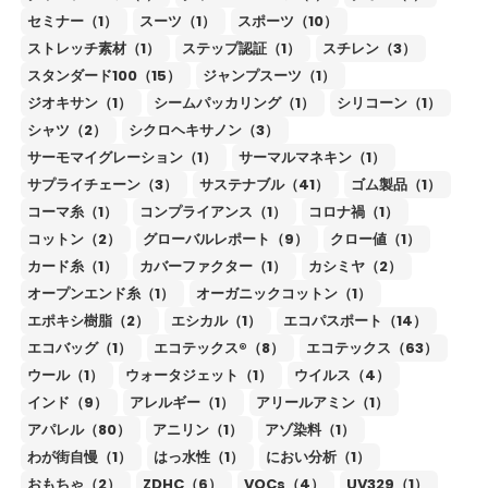
セミナー（1）
スーツ（1）
スポーツ（10）
ストレッチ素材（1）
ステップ認証（1）
スチレン（3）
スタンダード100（15）
ジャンプスーツ（1）
ジオキサン（1）
シームパッカリング（1）
シリコーン（1）
シャツ（2）
シクロヘキサノン（3）
サーモマイグレーション（1）
サーマルマネキン（1）
サプライチェーン（3）
サステナブル（41）
ゴム製品（1）
コーマ糸（1）
コンプライアンス（1）
コロナ禍（1）
コットン（2）
グローバルレポート（9）
クロー値（1）
カード糸（1）
カバーファクター（1）
カシミヤ（2）
オープンエンド糸（1）
オーガニックコットン（1）
エポキシ樹脂（2）
エシカル（1）
エコパスポート（14）
エコバッグ（1）
エコテックス®（8）
エコテックス（63）
ウール（1）
ウォータジェット（1）
ウイルス（4）
インド（9）
アレルギー（1）
アリールアミン（1）
アパレル（80）
アニリン（1）
アゾ染料（1）
わが街自慢（1）
はっ水性（1）
におい分析（1）
おもちゃ（2）
ZDHC（6）
VOCs（4）
UV329（1）