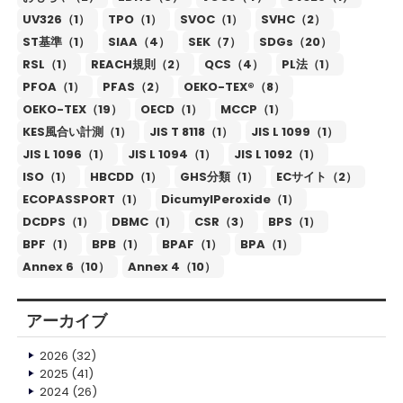
UV326（1）
TPO（1）
SVOC（1）
SVHC（2）
ST基準（1）
SIAA（4）
SEK（7）
SDGs（20）
RSL（1）
REACH規則（2）
QCS（4）
PL法（1）
PFOA（1）
PFAS（2）
OEKO-TEX®（8）
OEKO-TEX（19）
OECD（1）
MCCP（1）
KES風合い計測（1）
JIS T 8118（1）
JIS L 1099（1）
JIS L 1096（1）
JIS L 1094（1）
JIS L 1092（1）
ISO（1）
HBCDD（1）
GHS分類（1）
ECサイト（2）
ECOPASSPORT（1）
DicumylPeroxide（1）
DCDPS（1）
DBMC（1）
CSR（3）
BPS（1）
BPF（1）
BPB（1）
BPAF（1）
BPA（1）
Annex 6（10）
Annex 4（10）
アーカイブ
2026
(32)
2025
(41)
2024
(26)