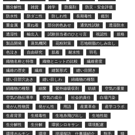
難分解性
雑貨
雑学
防腐剤
防災・安全評価
防水性
防ダニ性
防しわ性
長期毒性
鑑別
重金属
重ね着
部分的色あせ
通気性試験
透湿防水
透湿性
輸出入
試験担当者のひとり言
視認性
規格
製品開発
蒸気機関
花粉対策
芯地樹脂のしみ出し
色泣き
自由研究
肌着
耐水性
羽毛
織物名称と特徴
織物とニットの比較
繊維密度
繊維の歴史
繊維
縫製形式
縫い目開き
縫い目部穴あき
縫い目しわ
綿織物の種類
絹織物の種類
細菌
紫外線吸収剤
紡績
空気の重量
空気の熱伝導率
空気の成分
社会的責任
白場汚染
発がん性物質
発がん性
用語
産業革命
産学コラボ
生産背景
生殖毒性
生地糸飛び出し
生地性能
生分解性
生分解
環状シロキサン
環境配慮
環境ホルモン
環境
現場探訪 仕事場紹介
獣毛
猫