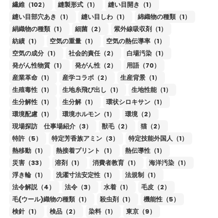
繊維（102）
縫製形式（1）
縫い目開き（1）
縫い目部穴あき（1）
縫い目しわ（1）
綿織物の種類（1）
絹織物の種類（1）
細菌（2）
紫外線吸収剤（1）
紡績（1）
空気の重量（1）
空気の熱伝導率（1）
空気の成分（1）
社会的責任（2）
白場汚染（1）
発がん性物質（1）
発がん性（2）
用語（70）
産業革命（1）
産学コラボ（2）
生産背景（1）
生殖毒性（1）
生地糸飛び出し（1）
生地性能（1）
生分解性（1）
生分解（1）
環状シロキサン（1）
環境配慮（1）
環境ホルモン（1）
環境（2）
現場探訪 仕事場紹介（3）
獣毛（2）
猫（2）
特許（5）
特定芳香族アミン（3）
特定技能外国人（1）
熱移動（1）
熱接着プリント（1）
熱伝導性（1）
災害（33）
溶剤（1）
消費者教育（1）
海洋汚染（1）
浮き輪（1）
洗濯寸法安定性（1）
法規制（1）
法令解説（4）
法令（3）
水着（1）
毛皮（2）
毛(ウール)織物の種類（1）
殺虫剤（1）
機能性（5）
検針（1）
検品（2）
染料（1）
東京（9）