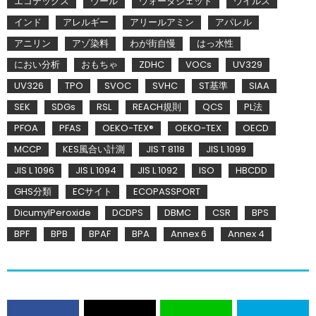
エコテックス
ウール
ウォータジェット
ウイルス
インド
アレルギー
アリールアミン
アパレル
アニリン
アゾ染料
わが街自慢
はっ水性
におい分析
おもちゃ
ZDHC
VOCs
UV329
UV326
TPO
SVOC
SVHC
ST基準
SIAA
SEK
SDGs
RSL
REACH規則
QCS
PL法
PFOA
PFAS
OEKO-TEX®
OEKO-TEX
OECD
MCCP
KES風合い計測
JIS T 8118
JIS L 1099
JIS L 1096
JIS L 1094
JIS L 1092
ISO
HBCDD
GHS分類
ECサイト
ECOPASSPORT
DicumylPeroxide
DCDPS
DBMC
CSR
BPS
BPF
BPB
BPAF
BPA
Annex 6
Annex 4