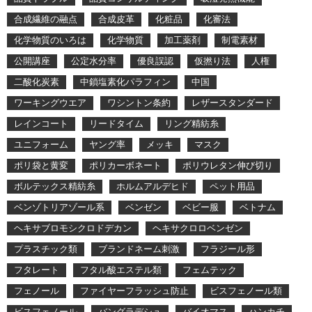
合成繊維の融点
合成皮革
化粧品
化審法
化学物質のいろは
化学物質
加工薬剤
制電素材
公開講座
公定水分率
優良誤認
仮撚り法
人権
二酸化炭素
中鎖塩素化パラフィン
中国
ワーキングウエア
ワシントン条約
レザースタンダード
レインコート
リードタイム
リング精紡糸
ユニフォーム
ヤング率
メッキ
マスク
ポリ袋と黄変
ポリカーボネート
ポリウレタン伸び切り
ボルテックス精紡糸
ホルムアルデヒド
ペット用品
ベンゾトリアゾール系
ベンゼン
ベビー服
ベトナム
ヘキサブロモシクロドデカン
ヘキサクロロベンゼン
プラスチック類
ブランドネーム刺激
フラジール形
フタレート
フタル酸エステル類
フェムテック
フェノール
ファイヤーフラッシュ防止
ビスフェノール類
ビスフェノール
バングラデシュ
バイオマス
ハンカチ