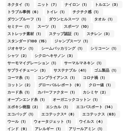
ネクタイ（1）
ニット（7）
ナイロン（1）
トルエン（3）
トラブル事例（6）
トイレ（1）
チクチク感（1）
ダウンプルーフ（1）
ダウンヒルスーツ（1）
タオル（1）
セミナー（1）
スーツ（1）
スポーツ（10）
ストレッチ素材（1）
ステップ認証（1）
スチレン（3）
スタンダード100（15）
ジャンプスーツ（1）
ジオキサン（1）
シームパッカリング（1）
シリコーン（1）
シャツ（2）
シクロヘキサノン（3）
サーモマイグレーション（1）
サーマルマネキン（1）
サプライチェーン（3）
サステナブル（41）
ゴム製品（1）
コーマ糸（1）
コンプライアンス（1）
コロナ禍（1）
コットン（2）
グローバルレポート（9）
クロー値（1）
カード糸（1）
カバーファクター（1）
カシミヤ（2）
オープンエンド糸（1）
オーガニックコットン（1）
エポキシ樹脂（2）
エシカル（1）
エコパスポート（14）
エコバッグ（1）
エコテックス®（8）
エコテックス（63）
ウール（1）
ウォータジェット（1）
ウイルス（4）
インド（9）
アレルギー（1）
アリールアミン（1）