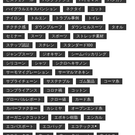
ハイグラルエキスパンション
ネクタイ
ニット
ナイロン
トルエン
トラブル事例
トイレ
チクチク感
ダウンプルーフ
ダウンヒルスーツ
タオル
セミナー
スーツ
スポーツ
ストレッチ素材
ステップ認証
スチレン
スタンダード100
ジャンプスーツ
ジオキサン
シームパッカリング
シリコーン
シャツ
シクロヘキサノン
サーモマイグレーション
サーマルマネキン
サプライチェーン
サステナブル
ゴム製品
コーマ糸
コンプライアンス
コロナ禍
コットン
グローバルレポート
クロー値
カード糸
カバーファクター
カシミヤ
オープンエンド糸
オーガニックコットン
エポキシ樹脂
エシカル
エコパスポート
エコバッグ
エコテックス®