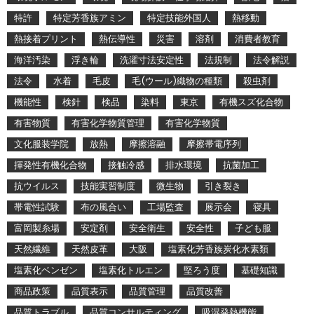
特許
特定芳香族アミン
特定技能外国人
熱移動
熱接着プリント
熱伝導性
災害
溶剤
消費者教育
海洋汚染
浮き輪
洗濯寸法安定性
法規制
法令解説
法令
水着
毛皮
毛(ウール)織物の種類
殺虫剤
機能性
検針
検品
染料
東京
有機スズ化合物
有害物質
有害化学物質管理
有害化学物質
文化服装学院
放熱
摩擦溶融
摩擦帯電序列
揮発性有機化合物
接触冷感
排水環境
抗菌加工
抗ウイルス
技能実習制度
微生物
引き裂き
帯電性試験
布の風合い
工場監査
展示会
寝具
富岡製糸場
安定剤
安全衛生
安全性
子ども服
天然繊維
天然皮革
大阪
塩素化芳香族炭化水素類
塩素化ベンゼン
塩素化トルエン
堅ろう度
基礎知識
商品政策
品質表示
品質管理
品質改善
品質トラブル
品質コンサルティング
吸湿発熱機能