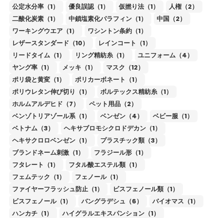
公定水分率（1）
優良誤認（1）
仮撚り法（1）
人権（2）
二酸化炭素（1）
中鎖塩素化パラフィン（1）
中国（2）
ワーキングウエア（1）
ワシントン条約（1）
レザースタンダード（10）
レインコート（1）
リードタイム（1）
リング精紡糸（1）
ユニフォーム（4）
ヤング率（1）
メッキ（1）
マスク（12）
ポリ袋と黄変（1）
ポリカーボネート（1）
ポリウレタン伸び切り（1）
ボルテックス精紡糸（1）
ホルムアルデヒド（7）
ペット用品（2）
ベンゾトリアゾール系（1）
ベンゼン（4）
ベビー服（1）
ベトナム（3）
ヘキサブロモシクロドデカン（1）
ヘキサクロロベンゼン（1）
プラスチック類（3）
ブランドネーム刺激（1）
フラジール形（1）
フタレート（1）
フタル酸エステル類（1）
フェムテック（1）
フェノール（1）
ファイヤーフラッシュ防止（1）
ビスフェノール類（1）
ビスフェノール（1）
バングラデシュ（6）
バイオマス（1）
ハンカチ（1）
ハイグラルエキスパンション（1）