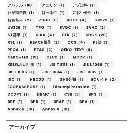
アパレル（80）
アニリン（1）
アゾ染料（1）
わが街自慢（1）
はっ水性（1）
におい分析（1）
おもちゃ（2）
ZDHC（6）
VOCs（4）
UV329（1）
UV326（1）
TPO（1）
SVOC（1）
SVHC（2）
ST基準（1）
SIAA（4）
SEK（7）
SDGs（20）
RSL（1）
REACH規則（2）
QCS（4）
PL法（1）
PFOA（1）
PFAS（2）
OEKO-TEX®（8）
OEKO-TEX（19）
OECD（1）
MCCP（1）
KES風合い計測（1）
JIS T 8118（1）
JIS L 1099（1）
JIS L 1096（1）
JIS L 1094（1）
JIS L 1092（1）
ISO（1）
HBCDD（1）
GHS分類（1）
ECサイト（2）
ECOPASSPORT（1）
DicumylPeroxide（1）
DCDPS（1）
DBMC（1）
CSR（3）
BPS（1）
BPF（1）
BPB（1）
BPAF（1）
BPA（1）
Annex 6（10）
Annex 4（10）
アーカイブ