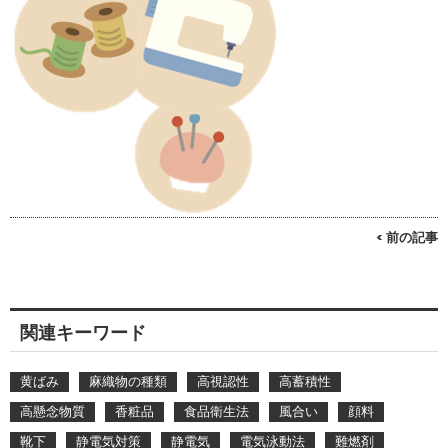
< 前の記事
関連キーワード
黄ばみ
麻織物の種類
高視認性
高蓄積性
高懸念物質
香粧品
食品衛生法
風合い
顔料
靴下
静電気対策
静電気
電気泳動法
難燃剤