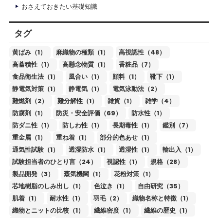
おさえておきたい基礎知識
タグ
黄ばみ（1）
麻織物の種類（1）
高視認性（48）
高蓄積性（1）
高懸念物質（1）
香粧品（7）
食品衛生法（1）
風合い（1）
顔料（1）
靴下（1）
静電気対策（1）
静電気（1）
電気泳動法（2）
難燃剤（2）
難分解性（1）
雑貨（1）
雑学（4）
防腐剤（1）
防災・安全評価（69）
防水性（1）
防ダニ性（1）
防しわ性（1）
長期毒性（1）
鑑別（7）
重金属（1）
重ね着（1）
部分的色あせ（1）
通気性試験（1）
透湿防水（1）
透湿性（1）
輸出入（1）
試験担当者のひとり言（24）
視認性（1）
規格（28）
製品開発（3）
蒸気機関（1）
花粉対策（1）
芯地樹脂のしみ出し（1）
色泣き（1）
自由研究（35）
肌着（1）
耐水性（1）
羽毛（2）
織物名称と特徴（1）
織物とニットの比較（1）
繊維密度（1）
繊維の歴史（1）