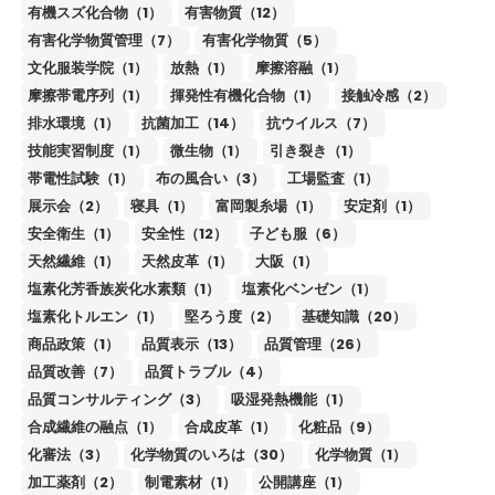
有機スズ化合物（1）
有害物質（12）
有害化学物質管理（7）
有害化学物質（5）
文化服装学院（1）
放熱（1）
摩擦溶融（1）
摩擦帯電序列（1）
揮発性有機化合物（1）
接触冷感（2）
排水環境（1）
抗菌加工（14）
抗ウイルス（7）
技能実習制度（1）
微生物（1）
引き裂き（1）
帯電性試験（1）
布の風合い（3）
工場監査（1）
展示会（2）
寝具（1）
富岡製糸場（1）
安定剤（1）
安全衛生（1）
安全性（12）
子ども服（6）
天然繊維（1）
天然皮革（1）
大阪（1）
塩素化芳香族炭化水素類（1）
塩素化ベンゼン（1）
塩素化トルエン（1）
堅ろう度（2）
基礎知識（20）
商品政策（1）
品質表示（13）
品質管理（26）
品質改善（7）
品質トラブル（4）
品質コンサルティング（3）
吸湿発熱機能（1）
合成繊維の融点（1）
合成皮革（1）
化粧品（9）
化審法（3）
化学物質のいろは（30）
化学物質（1）
加工薬剤（2）
制電素材（1）
公開講座（1）