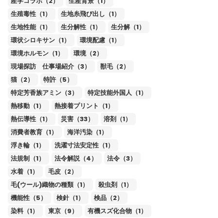
産学コラボ（2）
生産背景（1）
生殖毒性（1）
生地糸飛び出し（1）
生地性能（1）
生分解性（1）
生分解（1）
環状シロキサン（1）
環境配慮（1）
環境ホルモン（1）
環境（2）
現場探訪 仕事場紹介（3）
獣毛（2）
猫（2）
特許（5）
特定芳香族アミン（3）
特定技能外国人（1）
熱移動（1）
熱接着プリント（1）
熱伝導性（1）
災害（33）
溶剤（1）
消費者教育（1）
海洋汚染（1）
浮き輪（1）
洗濯寸法安定性（1）
法規制（1）
法令解説（4）
法令（3）
水着（1）
毛皮（2）
毛(ウール)織物の種類（1）
殺虫剤（1）
機能性（5）
検針（1）
検品（2）
染料（1）
東京（9）
有機スズ化合物（1）