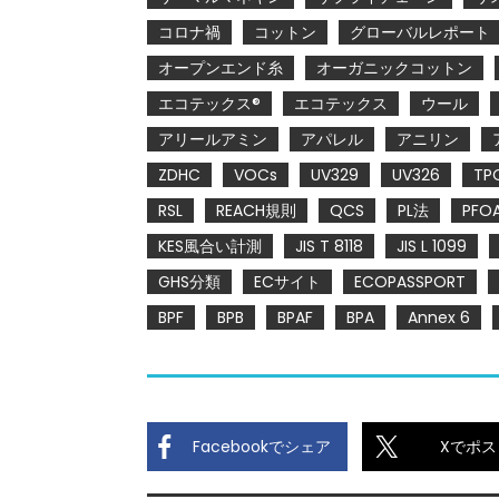
コロナ禍
コットン
グローバルレポート
オープンエンド糸
オーガニックコットン
エコテックス®
エコテックス
ウール
アリールアミン
アパレル
アニリン
ZDHC
VOCs
UV329
UV326
TP
RSL
REACH規則
QCS
PL法
PFO
KES風合い計測
JIS T 8118
JIS L 1099
GHS分類
ECサイト
ECOPASSPORT
BPF
BPB
BPAF
BPA
Annex 6
Facebookでシェア
Xでポス