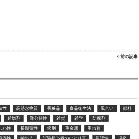
< 前の記事
積性
高懸念物質
香粧品
食品衛生法
風合い
顔料
難燃剤
難分解性
雑貨
雑学
防腐剤
しわ性
長期毒性
鑑別
重金属
重ね着
透湿性
輸出入
試験担当者のひとり言
視認性
規格