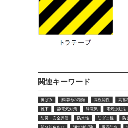
関連キーワード
黄ばみ
麻織物の種類
高視認性
高蓄
靴下
静電気対策
静電気
電気泳動法
防災・安全評価
防水性
防ダニ性
防
部分的色あせ
通気性試験
透湿防水