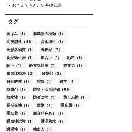
おさえておきたい基礎知識
タグ
黄ばみ（1）
麻織物の種類（1）
高視認性（48）
高蓄積性（1）
高懸念物質（1）
香粧品（7）
食品衛生法（1）
風合い（1）
顔料（1）
靴下（1）
静電気対策（1）
静電気（1）
電気泳動法（2）
難燃剤（2）
難分解性（1）
雑貨（1）
雑学（4）
防腐剤（1）
防災・安全評価（69）
防水性（1）
防ダニ性（1）
防しわ性（1）
長期毒性（1）
鑑別（7）
重金属（1）
重ね着（1）
部分的色あせ（1）
通気性試験（1）
透湿防水（1）
透湿性（1）
輸出入（1）