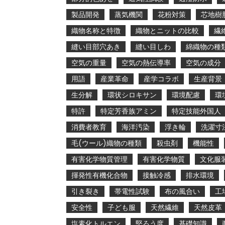
製品開発
蒸気機関
花粉対策
芯地樹
織物名称と特徴
織物とニットの比較
繊
縫い目部穴あき
縫い目しわ
綿織物の種
空気の重量
空気の熱伝導率
空気の成分
用語
産業革命
産学コラボ
生産背景
生分解
環状シロキサン
環境配慮
環
特許
特定芳香族アミン
特定技能外国人
消費者教育
海洋汚染
浮き輪
洗濯寸
毛(ウール)織物の種類
殺虫剤
機能性
有害化学物質管理
有害化学物質
文化服
揮発性有機化合物
接触冷感
排水環境
引き裂き
帯電性試験
布の風合い
工
安全性
子ども服
天然繊維
天然皮革
塩素化トルエン
堅ろう度
基礎知識