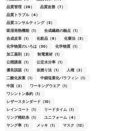
品質管理（26）
品質改善（7）
品質トラブル（4）
品質コンサルティング（3）
吸湿発熱機能（1）
合成繊維の融点（1）
合成皮革（1）
化粧品（9）
化審法（3）
化学物質のいろは（30）
化学物質（1）
加工薬剤（2）
制電素材（1）
公開講座（1）
公定水分率（1）
優良誤認（1）
仮撚り法（1）
人権（2）
二酸化炭素（1）
中鎖塩素化パラフィン（1）
中国（2）
ワーキングウエア（1）
ワシントン条約（1）
レザースタンダード（10）
レインコート（1）
リードタイム（1）
リング精紡糸（1）
ユニフォーム（4）
ヤング率（1）
メッキ（1）
マスク（12）