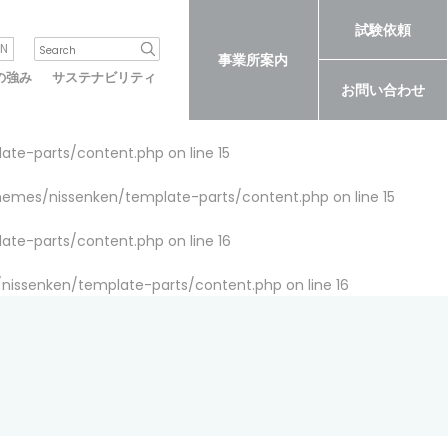
試験依頼
N
事業所案内
の強み
サステナビリティ
お問い合わせ
late-parts/content.php
on line
15
themes/nissenken/template-parts/content.php
on line
15
late-parts/content.php
on line
16
/nissenken/template-parts/content.php
on line
16