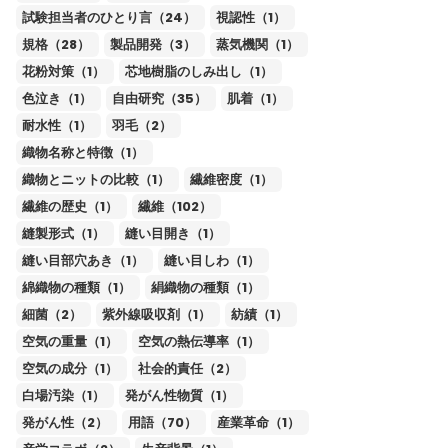
試験担当者のひとり言（24）
視認性（1）
規格（28）
製品開発（3）
蒸気機関（1）
花粉対策（1）
芯地樹脂のしみ出し（1）
色泣き（1）
自由研究（35）
肌着（1）
耐水性（1）
羽毛（2）
織物名称と特徴（1）
織物とニットの比較（1）
繊維密度（1）
繊維の歴史（1）
繊維（102）
縫製形式（1）
縫い目開き（1）
縫い目部穴あき（1）
縫い目しわ（1）
綿織物の種類（1）
絹織物の種類（1）
細菌（2）
紫外線吸収剤（1）
紡績（1）
空気の重量（1）
空気の熱伝導率（1）
空気の成分（1）
社会的責任（2）
白場汚染（1）
発がん性物質（1）
発がん性（2）
用語（70）
産業革命（1）