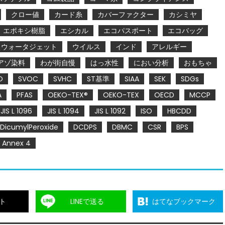
クロー値
カード糸
カバーファクター
カシミヤ
エポキシ樹脂
エシカル
エコパスポート
エコバッグ
ウォータジェット
ウイルス
インド
アレルギー
アゾ染料
わが街自慢
はっ水性
におい分析
おもちゃ
O
SVOC
SVHC
ST基準
SIAA
SEK
SDGs
A
PFAS
OEKO-TEX®
OEKO-TEX
OECD
MCCP
JIS L 1096
JIS L 1094
JIS L 1092
ISO
HBCDD
DicumylPeroxide
DCDPS
DBMC
CSR
BPS
Annex 4
ト
LINEで送る
はてなブックマーク