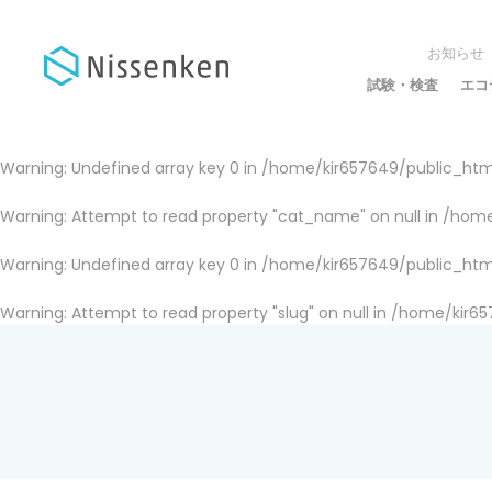
お知らせ
試験・検査
エコ
Warning
: Undefined array key 0 in
/home/kir657649/public_html
Warning
: Attempt to read property "cat_name" on null in
/home
Warning
: Undefined array key 0 in
/home/kir657649/public_html
Warning
: Attempt to read property "slug" on null in
/home/kir65