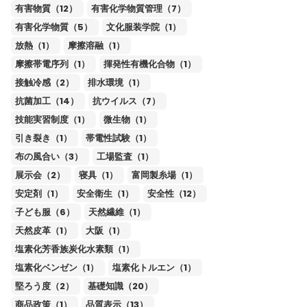
有害物質（12）
有害化学物質管理（7）
有害化学物質（5）
文化服装学院（1）
放熱（1）
摩擦溶融（1）
摩擦帯電序列（1）
揮発性有機化合物（1）
接触冷感（2）
排水環境（1）
抗菌加工（14）
抗ウイルス（7）
技能実習制度（1）
微生物（1）
引き裂き（1）
帯電性試験（1）
布の風合い（3）
工場監査（1）
展示会（2）
寝具（1）
富岡製糸場（1）
安定剤（1）
安全衛生（1）
安全性（12）
子ども服（6）
天然繊維（1）
天然皮革（1）
大阪（1）
塩素化芳香族炭化水素類（1）
塩素化ベンゼン（1）
塩素化トルエン（1）
堅ろう度（2）
基礎知識（20）
商品政策（1）
品質表示（13）