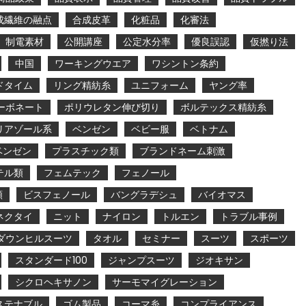
成繊維の融点
合成皮革
化粧品
化審法
制電素材
公開講座
公定水分率
優良誤認
仮撚り法
中国
ワーキングウエア
ワシントン条約
ドタイム
リング精紡糸
ユニフォーム
ヤング率
ーボネート
ポリウレタン伸び切り
ボルテックス精紡糸
リアゾール系
ベンゼン
ベビー服
ベトナム
ベンゼン
プラスチック類
ブランドネーム刺激
テル類
フェムテック
フェノール
類
ビスフェノール
バングラデシュ
バイオマス
ネクタイ
ニット
ナイロン
トルエン
トラブル事例
ダウンヒルスーツ
タオル
セミナー
スーツ
スポーツ
スタンダード100
ジャンプスーツ
ジオキサン
シクロヘキサノン
サーモマイグレーション
ステナブル
ゴム製品
コーマ糸
コンプライアンス