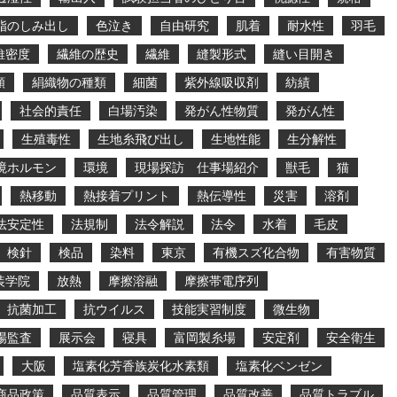
脂のしみ出し
色泣き
自由研究
肌着
耐水性
羽毛
維密度
繊維の歴史
繊維
縫製形式
縫い目開き
類
絹織物の種類
細菌
紫外線吸収剤
紡績
社会的責任
白場汚染
発がん性物質
発がん性
生殖毒性
生地糸飛び出し
生地性能
生分解性
境ホルモン
環境
現場探訪 仕事場紹介
獣毛
猫
熱移動
熱接着プリント
熱伝導性
災害
溶剤
法安定性
法規制
法令解説
法令
水着
毛皮
検針
検品
染料
東京
有機スズ化合物
有害物質
装学院
放熱
摩擦溶融
摩擦帯電序列
抗菌加工
抗ウイルス
技能実習制度
微生物
場監査
展示会
寝具
富岡製糸場
安定剤
安全衛生
大阪
塩素化芳香族炭化水素類
塩素化ベンゼン
商品政策
品質表示
品質管理
品質改善
品質トラブル