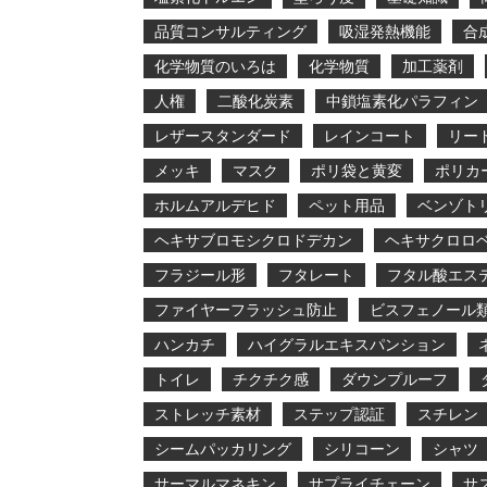
品質コンサルティング
吸湿発熱機能
合
化学物質のいろは
化学物質
加工薬剤
人権
二酸化炭素
中鎖塩素化パラフィン
レザースタンダード
レインコート
リー
メッキ
マスク
ポリ袋と黄変
ポリカ
ホルムアルデヒド
ペット用品
ベンゾト
ヘキサブロモシクロドデカン
ヘキサクロロ
フラジール形
フタレート
フタル酸エス
ファイヤーフラッシュ防止
ビスフェノール
ハンカチ
ハイグラルエキスパンション
トイレ
チクチク感
ダウンプルーフ
ストレッチ素材
ステップ認証
スチレン
シームパッカリング
シリコーン
シャツ
サーマルマネキン
サプライチェーン
サ