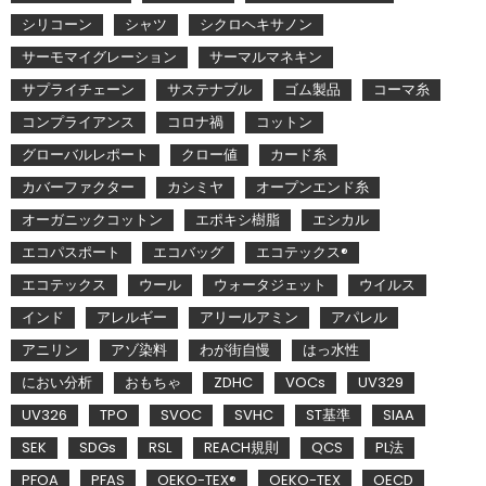
シリコーン
シャツ
シクロヘキサノン
サーモマイグレーション
サーマルマネキン
サプライチェーン
サステナブル
ゴム製品
コーマ糸
コンプライアンス
コロナ禍
コットン
グローバルレポート
クロー値
カード糸
カバーファクター
カシミヤ
オープンエンド糸
オーガニックコットン
エポキシ樹脂
エシカル
エコパスポート
エコバッグ
エコテックス®
エコテックス
ウール
ウォータジェット
ウイルス
インド
アレルギー
アリールアミン
アパレル
アニリン
アゾ染料
わが街自慢
はっ水性
におい分析
おもちゃ
ZDHC
VOCs
UV329
UV326
TPO
SVOC
SVHC
ST基準
SIAA
SEK
SDGs
RSL
REACH規則
QCS
PL法
PFOA
PFAS
OEKO-TEX®
OEKO-TEX
OECD