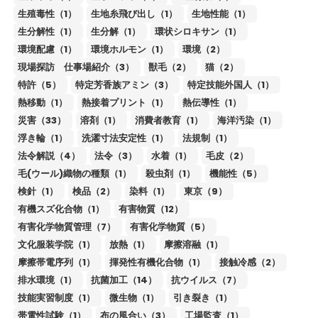
生殖毒性（1）
生地糸飛び出し（1）
生地性能（1）
生分解性（1）
生分解（1）
環状シロキサン（1）
環境配慮（1）
環境ホルモン（1）
環境（2）
現場探訪 仕事場紹介（3）
獣毛（2）
猫（2）
特許（5）
特定芳香族アミン（3）
特定技能外国人（1）
熱移動（1）
熱接着プリント（1）
熱伝導性（1）
災害（33）
溶剤（1）
消費者教育（1）
海洋汚染（1）
浮き輪（1）
洗濯寸法安定性（1）
法規制（1）
法令解説（4）
法令（3）
水着（1）
毛皮（2）
毛(ウール)織物の種類（1）
殺虫剤（1）
機能性（5）
検針（1）
検品（2）
染料（1）
東京（9）
有機スズ化合物（1）
有害物質（12）
有害化学物質管理（7）
有害化学物質（5）
文化服装学院（1）
放熱（1）
摩擦溶融（1）
摩擦帯電序列（1）
揮発性有機化合物（1）
接触冷感（2）
排水環境（1）
抗菌加工（14）
抗ウイルス（7）
技能実習制度（1）
微生物（1）
引き裂き（1）
帯電性試験（1）
布の風合い（3）
工場監査（1）