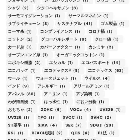
ジオキサン（1）
シームパッカリング（1）
シリコーン（1）
シャツ（2）
シクロヘキサノン（3）
サーモマイグレーション（1）
サーマルマネキン（1）
サプライチェーン（3）
サステナブル（41）
ゴム製品（1）
コーマ糸（1）
コンプライアンス（1）
コロナ禍（1）
コットン（2）
グローバルレポート（9）
クロー値（1）
カード糸（1）
カバーファクター（1）
カシミヤ（2）
オープンエンド糸（1）
オーガニックコットン（1）
エポキシ樹脂（2）
エシカル（1）
エコパスポート（14）
エコバッグ（1）
エコテックス®（8）
エコテックス（63）
ウール（1）
ウォータジェット（1）
ウイルス（4）
インド（9）
アレルギー（1）
アリールアミン（1）
アパレル（80）
アニリン（1）
アゾ染料（1）
わが街自慢（1）
はっ水性（1）
におい分析（1）
おもちゃ（2）
ZDHC（6）
VOCs（4）
UV329（1）
UV326（1）
TPO（1）
SVOC（1）
SVHC（2）
ST基準（1）
SIAA（4）
SEK（7）
SDGs（20）
RSL（1）
REACH規則（2）
QCS（4）
PL法（1）