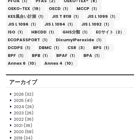
PFOA（1）
PFAS（2）
OEKO-TEX®（8）
OEKO-TEX（19）
OECD（1）
MCCP（1）
KES風合い計測（1）
JIS T 8118（1）
JIS L 1099（1）
JIS L 1096（1）
JIS L 1094（1）
JIS L 1092（1）
ISO（1）
HBCDD（1）
GHS分類（1）
ECサイト（2）
ECOPASSPORT（1）
DicumylPeroxide（1）
DCDPS（1）
DBMC（1）
CSR（3）
BPS（1）
BPF（1）
BPB（1）
BPAF（1）
BPA（1）
Annex 6（10）
Annex 4（10）
アーカイブ
2026
(32)
2025
(41)
2024
(26)
2023
(26)
2022
(36)
2021
(36)
2020
(58)
2019
(34)