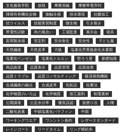
文化服装学院
放熱
摩擦溶融
摩擦帯電序列
揮発性有機化合物
接触冷感
排水環境
抗菌加工
抗ウイルス
技能実習制度
微生物
引き裂き
帯電性試験
布の風合い
工場監査
展示会
寝具
富岡製糸場
安定剤
安全衛生
安全性
子ども服
天然繊維
天然皮革
大阪
塩素化芳香族炭化水素類
塩素化ベンゼン
塩素化トルエン
堅ろう度
基礎知識
商品政策
品質表示
品質管理
品質改善
品質トラブル
品質コンサルティング
吸湿発熱機能
合成繊維の融点
合成皮革
化粧品
化審法
化学物質のいろは
化学物質
加工薬剤
制電素材
公開講座
公定水分率
優良誤認
仮撚り法
人権
二酸化炭素
中鎖塩素化パラフィン
中国
ワーキングウエア
ワシントン条約
レザースタンダード
レインコート
リードタイム
リング精紡糸