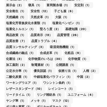
展示会（2）
寝具（1）
富岡製糸場（1）
安定剤（1）
安全衛生（1）
安全性（12）
子ども服（6）
天然繊維（1）
天然皮革（1）
大阪（1）
塩素化芳香族炭化水素類（1）
塩素化ベンゼン（1）
塩素化トルエン（1）
堅ろう度（2）
基礎知識（20）
商品政策（1）
品質表示（13）
品質管理（26）
品質改善（7）
品質トラブル（4）
品質コンサルティング（3）
吸湿発熱機能（1）
合成繊維の融点（1）
合成皮革（1）
化粧品（9）
化審法（3）
化学物質のいろは（30）
化学物質（1）
加工薬剤（2）
制電素材（1）
公開講座（1）
公定水分率（1）
優良誤認（1）
仮撚り法（1）
人権（2）
二酸化炭素（1）
中鎖塩素化パラフィン（1）
中国（2）
ワーキングウエア（1）
ワシントン条約（1）
レザースタンダード（10）
レインコート（1）
リードタイム（1）
リング精紡糸（1）
ユニフォーム（4）
ヤング率（1）
メッキ（1）
マスク（12）
ポリ袋と黄変（1）
ポリカーボネート（1）