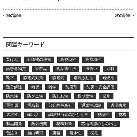
< 前の記事
次の記事 >
関連キーワード
黄ばみ
麻織物の種類
高視認性
高蓄積性
高懸念物質
香粧品
食品衛生法
風合い
顔料
靴下
静電気対策
静電気
電気泳動法
難燃剤
難分解性
雑貨
雑学
防腐剤
防災・安全評価
防水性
防ダニ性
防しわ性
長期毒性
鑑別
重金属
重ね着
部分的色あせ
通気性試験
透湿防水
透湿性
輸出入
試験担当者のひとり言
視認性
規格
製品開発
蒸気機関
花粉対策
芯地樹脂のしみ出し
色泣き
自由研究
肌着
耐水性
羽毛