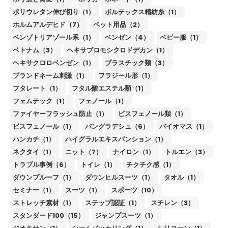
ポリウレタン伸び切り（1）
ボルテックス精紡糸（1）
ホルムアルデヒド（7）
ペット用品（2）
ベンゾトリアゾール系（1）
ベンゼン（4）
ベビー服（1）
ベトナム（3）
ヘキサブロモシクロドデカン（1）
ヘキサクロロベンゼン（1）
プラスチック類（3）
ブランドネーム刺激（1）
フラジール形（1）
フタレート（1）
フタル酸エステル類（1）
フェムテック（1）
フェノール（1）
ファイヤーフラッシュ防止（1）
ビスフェノール類（1）
ビスフェノール（1）
バングラデシュ（6）
バイオマス（1）
ハンカチ（1）
ハイグラルエキスパンション（1）
ネクタイ（1）
ニット（7）
ナイロン（1）
トルエン（3）
トラブル事例（6）
トイレ（1）
チクチク感（1）
ダウンプルーフ（1）
ダウンヒルスーツ（1）
タオル（1）
セミナー（1）
スーツ（1）
スポーツ（10）
ストレッチ素材（1）
ステップ認証（1）
スチレン（3）
スタンダード100（15）
ジャンプスーツ（1）