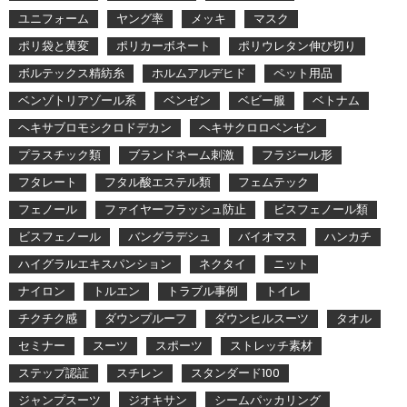
ユニフォーム
ヤング率
メッキ
マスク
ポリ袋と黄変
ポリカーボネート
ポリウレタン伸び切り
ボルテックス精紡糸
ホルムアルデヒド
ペット用品
ベンゾトリアゾール系
ベンゼン
ベビー服
ベトナム
ヘキサブロモシクロドデカン
ヘキサクロロベンゼン
プラスチック類
ブランドネーム刺激
フラジール形
フタレート
フタル酸エステル類
フェムテック
フェノール
ファイヤーフラッシュ防止
ビスフェノール類
ビスフェノール
バングラデシュ
バイオマス
ハンカチ
ハイグラルエキスパンション
ネクタイ
ニット
ナイロン
トルエン
トラブル事例
トイレ
チクチク感
ダウンプルーフ
ダウンヒルスーツ
タオル
セミナー
スーツ
スポーツ
ストレッチ素材
ステップ認証
スチレン
スタンダード100
ジャンプスーツ
ジオキサン
シームパッカリング