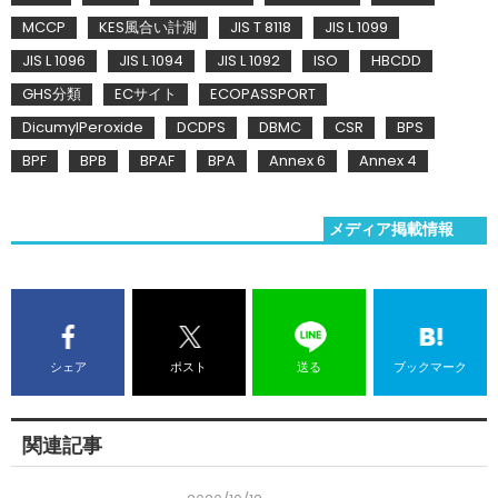
MCCP
KES風合い計測
JIS T 8118
JIS L 1099
JIS L 1096
JIS L 1094
JIS L 1092
ISO
HBCDD
GHS分類
ECサイト
ECOPASSPORT
DicumylPeroxide
DCDPS
DBMC
CSR
BPS
BPF
BPB
BPAF
BPA
Annex 6
Annex 4
メディア掲載情報
シェア
ポスト
送る
ブックマーク
関連記事