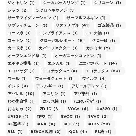
ジオキサン（1）
シームパッカリング（1）
シリコーン（1）
シャツ（2）
シクロヘキサノン（3）
サーモマイグレーション（1）
サーマルマネキン（1）
サプライチェーン（3）
サステナブル（41）
ゴム製品（1）
コーマ糸（1）
コンプライアンス（1）
コロナ禍（1）
コットン（2）
グローバルレポート（9）
クロー値（1）
カード糸（1）
カバーファクター（1）
カシミヤ（2）
オープンエンド糸（1）
オーガニックコットン（1）
エポキシ樹脂（2）
エシカル（1）
エコパスポート（14）
エコバッグ（1）
エコテックス®（8）
エコテックス（63）
ウール（1）
ウォータジェット（1）
ウイルス（4）
インド（9）
アレルギー（1）
アリールアミン（1）
アパレル（80）
アニリン（1）
アゾ染料（1）
わが街自慢（1）
はっ水性（1）
におい分析（1）
おもちゃ（2）
ZDHC（6）
VOCs（4）
UV329（1）
UV326（1）
TPO（1）
SVOC（1）
SVHC（2）
ST基準（1）
SIAA（4）
SEK（7）
SDGs（20）
RSL（1）
REACH規則（2）
QCS（4）
PL法（1）