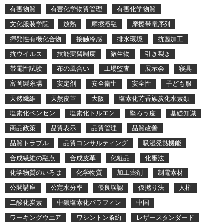
有害物質
有害化学物質管理
有害化学物質
文化服装学院
放熱
摩擦溶融
摩擦帯電序列
揮発性有機化合物
接触冷感
排水環境
抗菌加工
抗ウイルス
技能実習制度
微生物
引き裂き
帯電性試験
布の風合い
工場監査
展示会
寝具
富岡製糸場
安定剤
安全衛生
安全性
子ども服
天然繊維
天然皮革
大阪
塩素化芳香族炭化水素類
塩素化ベンゼン
塩素化トルエン
堅ろう度
基礎知識
商品政策
品質表示
品質管理
品質改善
品質トラブル
品質コンサルティング
吸湿発熱機能
合成繊維の融点
合成皮革
化粧品
化審法
化学物質のいろは
化学物質
加工薬剤
制電素材
公開講座
公定水分率
優良誤認
仮撚り法
人権
二酸化炭素
中鎖塩素化パラフィン
中国
ワーキングウエア
ワシントン条約
レザースタンダード