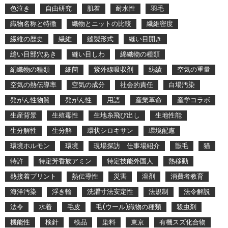
色泣き
自由研究
肌着
耐水性
羽毛
織物名称と特徴
織物とニットの比較
繊維密度
繊維の歴史
繊維
縫製形式
縫い目開き
縫い目部穴あき
縫い目しわ
綿織物の種類
絹織物の種類
細菌
紫外線吸収剤
紡績
空気の重量
空気の熱伝導率
空気の成分
社会的責任
白場汚染
発がん性物質
発がん性
用語
産業革命
産学コラボ
生産背景
生殖毒性
生地糸飛び出し
生地性能
生分解性
生分解
環状シロキサン
環境配慮
環境ホルモン
環境
現場探訪 仕事場紹介
獣毛
猫
特許
特定芳香族アミン
特定技能外国人
熱移動
熱接着プリント
熱伝導性
災害
溶剤
消費者教育
海洋汚染
浮き輪
洗濯寸法安定性
法規制
法令解説
法令
水着
毛皮
毛(ウール)織物の種類
殺虫剤
機能性
検針
検品
染料
東京
有機スズ化合物