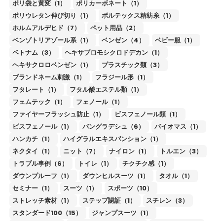
ポリ袋と黄変（1）
ポリカーボネート（1）
ポリウレタン伸び切り（1）
ボルテックス精紡糸（1）
ホルムアルデヒド（7）
ペット用品（2）
ベンゾトリアゾール系（1）
ベンゼン（4）
ベビー服（1）
ベトナム（3）
ヘキサブロモシクロドデカン（1）
ヘキサクロロベンゼン（1）
プラスチック類（3）
ブランドネーム刺激（1）
フラジール形（1）
フタレート（1）
フタル酸エステル類（1）
フェムテック（1）
フェノール（1）
ファイヤーフラッシュ防止（1）
ビスフェノール類（1）
ビスフェノール（1）
バングラデシュ（6）
バイオマス（1）
ハンカチ（1）
ハイグラルエキスパンション（1）
ネクタイ（1）
ニット（7）
ナイロン（1）
トルエン（3）
トラブル事例（6）
トイレ（1）
チクチク感（1）
ダウンプルーフ（1）
ダウンヒルスーツ（1）
タオル（1）
セミナー（1）
スーツ（1）
スポーツ（10）
ストレッチ素材（1）
ステップ認証（1）
スチレン（3）
スタンダード100（15）
ジャンプスーツ（1）