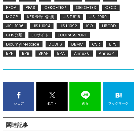
PFOA
PFAS
OEKO-TEX®
OEKO-TEX
OECD
MCCP
KES風合い計測
JIS T 8118
JIS L 1099
JIS L 1096
JIS L 1094
JIS L 1092
ISO
HBCDD
GHS分類
ECサイト
ECOPASSPORT
DicumylPeroxide
DCDPS
DBMC
CSR
BPS
BPF
BPB
BPAF
BPA
Annex 6
Annex 4
シェア
ポスト
送る
ブックマーク
関連記事