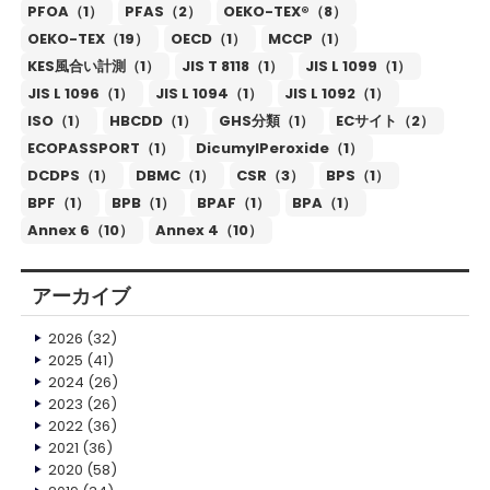
PFOA（1）
PFAS（2）
OEKO-TEX®（8）
OEKO-TEX（19）
OECD（1）
MCCP（1）
KES風合い計測（1）
JIS T 8118（1）
JIS L 1099（1）
JIS L 1096（1）
JIS L 1094（1）
JIS L 1092（1）
ISO（1）
HBCDD（1）
GHS分類（1）
ECサイト（2）
ECOPASSPORT（1）
DicumylPeroxide（1）
DCDPS（1）
DBMC（1）
CSR（3）
BPS（1）
BPF（1）
BPB（1）
BPAF（1）
BPA（1）
Annex 6（10）
Annex 4（10）
アーカイブ
2026
(32)
2025
(41)
2024
(26)
2023
(26)
2022
(36)
2021
(36)
2020
(58)