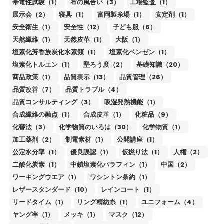
帯電性試験（1）
布の風合い（3）
工場監査（1）
展示会（2）
寝具（1）
富岡製糸場（1）
安定剤（1）
安全衛生（1）
安全性（12）
子ども服（6）
天然繊維（1）
天然皮革（1）
大阪（1）
塩素化芳香族炭化水素類（1）
塩素化ベンゼン（1）
塩素化トルエン（1）
堅ろう度（2）
基礎知識（20）
商品政策（1）
品質表示（13）
品質管理（26）
品質改善（7）
品質トラブル（4）
品質コンサルティング（3）
吸湿発熱機能（1）
合成繊維の融点（1）
合成皮革（1）
化粧品（9）
化審法（3）
化学物質のいろは（30）
化学物質（1）
加工薬剤（2）
制電素材（1）
公開講座（1）
公定水分率（1）
優良誤認（1）
仮撚り法（1）
人権（2）
二酸化炭素（1）
中鎖塩素化パラフィン（1）
中国（2）
ワーキングウエア（1）
ワシントン条約（1）
レザースタンダード（10）
レインコート（1）
リードタイム（1）
リング精紡糸（1）
ユニフォーム（4）
ヤング率（1）
メッキ（1）
マスク（12）