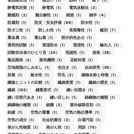
食品衛生法（1）
風合い（1）
顔料（1）
靴下（1）
静電気対策（1）
静電気（1）
電気泳動法（2）
難燃剤（2）
難分解性（1）
雑貨（1）
雑学（4）
防腐剤（1）
防災・安全評価（69）
防水性（1）
防ダニ性（1）
防しわ性（1）
長期毒性（1）
鑑別（7）
重金属（1）
重ね着（1）
部分的色あせ（1）
通気性試験（1）
透湿防水（1）
透湿性（1）
輸出入（1）
試験担当者のひとり言（24）
視認性（1）
規格（28）
製品開発（3）
蒸気機関（1）
花粉対策（1）
芯地樹脂のしみ出し（1）
色泣き（1）
自由研究（35）
肌着（1）
耐水性（1）
羽毛（2）
織物名称と特徴（1）
織物とニットの比較（1）
繊維密度（1）
繊維の歴史（1）
繊維（102）
縫製形式（1）
縫い目開き（1）
縫い目部穴あき（1）
縫い目しわ（1）
綿織物の種類（1）
絹織物の種類（1）
細菌（2）
紫外線吸収剤（1）
紡績（1）
空気の重量（1）
空気の熱伝導率（1）
空気の成分（1）
社会的責任（2）
白場汚染（1）
発がん性物質（1）
発がん性（2）
用語（70）