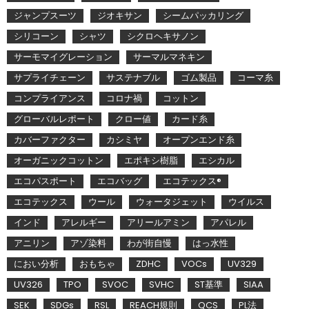
ジャンプスーツ
ジオキサン
シームパッカリング
シリコーン
シャツ
シクロヘキサノン
サーモマイグレーション
サーマルマネキン
サプライチェーン
サステナブル
ゴム製品
コーマ糸
コンプライアンス
コロナ禍
コットン
グローバルレポート
クロー値
カード糸
カバーファクター
カシミヤ
オープンエンド糸
オーガニックコットン
エポキシ樹脂
エシカル
エコパスポート
エコバッグ
エコテックス®
エコテックス
ウール
ウォータジェット
ウイルス
インド
アレルギー
アリールアミン
アパレル
アニリン
アゾ染料
わが街自慢
はっ水性
におい分析
おもちゃ
ZDHC
VOCs
UV329
UV326
TPO
SVOC
SVHC
ST基準
SIAA
SEK
SDGs
RSL
REACH規則
QCS
PL法