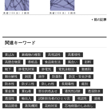
< 前の記事
関連キーワード
黄ばみ
麻織物の種類
高視認性
高蓄積性
高懸念物質
香粧品
食品衛生法
風合い
顔料
靴下
静電気対策
静電気
電気泳動法
難燃剤
難分解性
雑貨
雑学
防腐剤
防災・安全評価
防水性
防ダニ性
防しわ性
長期毒性
鑑別
重金属
重ね着
部分的色あせ
通気性試験
透湿防水
透湿性
輸出入
試験担当者のひとり言
視認性
規格
製品開発
蒸気機関
花粉対策
芯地樹脂のしみ出し