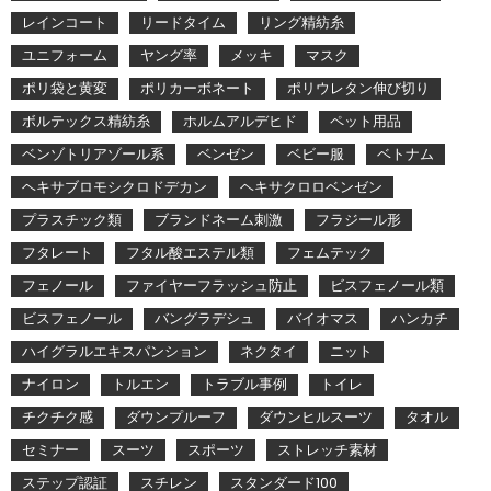
レインコート
リードタイム
リング精紡糸
ユニフォーム
ヤング率
メッキ
マスク
ポリ袋と黄変
ポリカーボネート
ポリウレタン伸び切り
ボルテックス精紡糸
ホルムアルデヒド
ペット用品
ベンゾトリアゾール系
ベンゼン
ベビー服
ベトナム
ヘキサブロモシクロドデカン
ヘキサクロロベンゼン
プラスチック類
ブランドネーム刺激
フラジール形
フタレート
フタル酸エステル類
フェムテック
フェノール
ファイヤーフラッシュ防止
ビスフェノール類
ビスフェノール
バングラデシュ
バイオマス
ハンカチ
ハイグラルエキスパンション
ネクタイ
ニット
ナイロン
トルエン
トラブル事例
トイレ
チクチク感
ダウンプルーフ
ダウンヒルスーツ
タオル
セミナー
スーツ
スポーツ
ストレッチ素材
ステップ認証
スチレン
スタンダード100