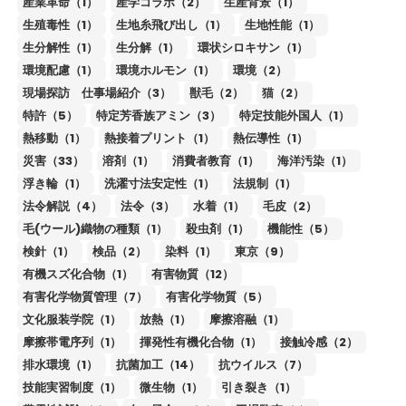
産業革命（1）
産学コラボ（2）
生産背景（1）
生殖毒性（1）
生地糸飛び出し（1）
生地性能（1）
生分解性（1）
生分解（1）
環状シロキサン（1）
環境配慮（1）
環境ホルモン（1）
環境（2）
現場探訪 仕事場紹介（3）
獣毛（2）
猫（2）
特許（5）
特定芳香族アミン（3）
特定技能外国人（1）
熱移動（1）
熱接着プリント（1）
熱伝導性（1）
災害（33）
溶剤（1）
消費者教育（1）
海洋汚染（1）
浮き輪（1）
洗濯寸法安定性（1）
法規制（1）
法令解説（4）
法令（3）
水着（1）
毛皮（2）
毛(ウール)織物の種類（1）
殺虫剤（1）
機能性（5）
検針（1）
検品（2）
染料（1）
東京（9）
有機スズ化合物（1）
有害物質（12）
有害化学物質管理（7）
有害化学物質（5）
文化服装学院（1）
放熱（1）
摩擦溶融（1）
摩擦帯電序列（1）
揮発性有機化合物（1）
接触冷感（2）
排水環境（1）
抗菌加工（14）
抗ウイルス（7）
技能実習制度（1）
微生物（1）
引き裂き（1）