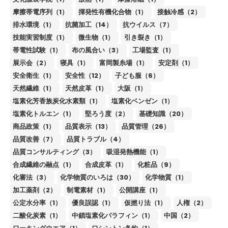
摩擦帯電序列（1）
揮発性有機化合物（1）
接触冷感（2）
排水環境（1）
抗菌加工（14）
抗ウイルス（7）
技能実習制度（1）
微生物（1）
引き裂き（1）
帯電性試験（1）
布の風合い（3）
工場監査（1）
展示会（2）
寝具（1）
富岡製糸場（1）
安定剤（1）
安全衛生（1）
安全性（12）
子ども服（6）
天然繊維（1）
天然皮革（1）
大阪（1）
塩素化芳香族炭化水素類（1）
塩素化ベンゼン（1）
塩素化トルエン（1）
堅ろう度（2）
基礎知識（20）
商品政策（1）
品質表示（13）
品質管理（26）
品質改善（7）
品質トラブル（4）
品質コンサルティング（3）
吸湿発熱機能（1）
合成繊維の融点（1）
合成皮革（1）
化粧品（9）
化審法（3）
化学物質のいろは（30）
化学物質（1）
加工薬剤（2）
制電素材（1）
公開講座（1）
公定水分率（1）
優良誤認（1）
仮撚り法（1）
人権（2）
二酸化炭素（1）
中鎖塩素化パラフィン（1）
中国（2）