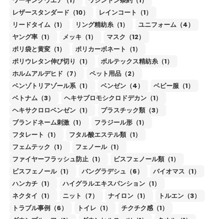
ワーキングウエア（1）
ワシントン条約（1）
レザースタンダード（10）
レインコート（1）
リードタイム（1）
リング精紡糸（1）
ユニフォーム（4）
ヤング率（1）
メッキ（1）
マスク（12）
ポリ袋と黄変（1）
ポリカーボネート（1）
ポリウレタン伸び切り（1）
ボルテックス精紡糸（1）
ホルムアルデヒド（7）
ペット用品（2）
ベンゾトリアゾール系（1）
ベンゼン（4）
ベビー服（1）
ベトナム（3）
ヘキサブロモシクロドデカン（1）
ヘキサクロロベンゼン（1）
プラスチック類（3）
ブランドネーム刺激（1）
フラジール形（1）
フタレート（1）
フタル酸エステル類（1）
フェムテック（1）
フェノール（1）
ファイヤーフラッシュ防止（1）
ビスフェノール類（1）
ビスフェノール（1）
バングラデシュ（6）
バイオマス（1）
ハンカチ（1）
ハイグラルエキスパンション（1）
ネクタイ（1）
ニット（7）
ナイロン（1）
トルエン（3）
トラブル事例（6）
トイレ（1）
チクチク感（1）