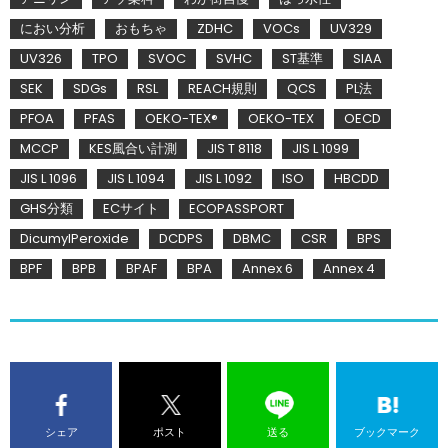
におい分析
おもちゃ
ZDHC
VOCs
UV329
UV326
TPO
SVOC
SVHC
ST基準
SIAA
SEK
SDGs
RSL
REACH規則
QCS
PL法
PFOA
PFAS
OEKO-TEX®
OEKO-TEX
OECD
MCCP
KES風合い計測
JIS T 8118
JIS L 1099
JIS L 1096
JIS L 1094
JIS L 1092
ISO
HBCDD
GHS分類
ECサイト
ECOPASSPORT
DicumylPeroxide
DCDPS
DBMC
CSR
BPS
BPF
BPB
BPAF
BPA
Annex 6
Annex 4
シェア
ポスト
送る
ブックマーク