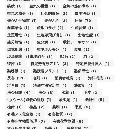
紡績（1）
空気の重量（1）
空気の熱伝導率（1）
空気の成分（1）
社会的責任（2）
白場汚染（1）
発がん性物質（1）
発がん性（2）
用語（70）
産業革命（1）
産学コラボ（2）
生産背景（1）
生殖毒性（1）
生地糸飛び出し（1）
生地性能（1）
生分解性（1）
生分解（1）
環状シロキサン（1）
環境配慮（1）
環境ホルモン（1）
環境（2）
現場探訪 仕事場紹介（3）
獣毛（2）
猫（2）
特許（5）
特定芳香族アミン（3）
特定技能外国人（1）
熱移動（1）
熱接着プリント（1）
熱伝導性（1）
災害（33）
溶剤（1）
消費者教育（1）
海洋汚染（1）
浮き輪（1）
洗濯寸法安定性（1）
法規制（1）
法令解説（4）
法令（3）
水着（1）
毛皮（2）
毛(ウール)織物の種類（1）
殺虫剤（1）
機能性（5）
検針（1）
検品（2）
染料（1）
東京（9）
有機スズ化合物（1）
有害物質（12）
有害化学物質管理（7）
有害化学物質（5）
文化服装学院（1）
放熱（1）
摩擦溶融（1）