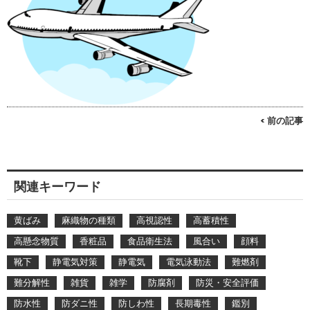
< 前の記事
関連キーワード
黄ばみ
麻織物の種類
高視認性
高蓄積性
高懸念物質
香粧品
食品衛生法
風合い
顔料
靴下
静電気対策
静電気
電気泳動法
難燃剤
難分解性
雑貨
雑学
防腐剤
防災・安全評価
防水性
防ダニ性
防しわ性
長期毒性
鑑別