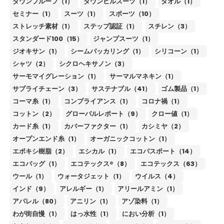
ダウンプルーフ（1）
ダウンヒルスーツ（1）
タオル（1）
セミナー（1）
スーツ（1）
スポーツ（10）
ストレッチ素材（1）
ステップ認証（1）
スチレン（3）
スタンダード100（15）
ジャンプスーツ（1）
ジオキサン（1）
シームパッカリング（1）
シリコーン（1）
シャツ（2）
シクロヘキサノン（3）
サーモマイグレーション（1）
サーマルマネキン（1）
サプライチェーン（3）
サステナブル（41）
ゴム製品（1）
コーマ糸（1）
コンプライアンス（1）
コロナ禍（1）
コットン（2）
グローバルレポート（9）
クロー値（1）
カード糸（1）
カバーファクター（1）
カシミヤ（2）
オープンエンド糸（1）
オーガニックコットン（1）
エポキシ樹脂（2）
エシカル（1）
エコパスポート（14）
エコバッグ（1）
エコテックス®（8）
エコテックス（63）
ウール（1）
ウォータジェット（1）
ウイルス（4）
インド（9）
アレルギー（1）
アリールアミン（1）
アパレル（80）
アニリン（1）
アゾ染料（1）
わが街自慢（1）
はっ水性（1）
におい分析（1）