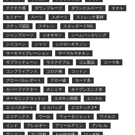
チクチク感
ダウンプルーフ
ダウンヒルスーツ
タオル
セミナー
スーツ
スポーツ
ストレッチ素材
ステップ認証
スチレン
スタンダード100
ジャンプスーツ
ジオキサン
シームパッカリング
シリコーン
シャツ
シクロヘキサノン
サーモマイグレーション
サーマルマネキン
サプライチェーン
サステナブル
ゴム製品
コーマ糸
コンプライアンス
コロナ禍
コットン
グローバルレポート
クロー値
カード糸
カバーファクター
カシミヤ
オープンエンド糸
オーガニックコットン
エポキシ樹脂
エシカル
エコパスポート
エコバッグ
エコテックス®
エコテックス
ウール
ウォータジェット
ウイルス
インド
アレルギー
アリールアミン
アパレル
アニリン
アゾ染料
わが街自慢
はっ水性