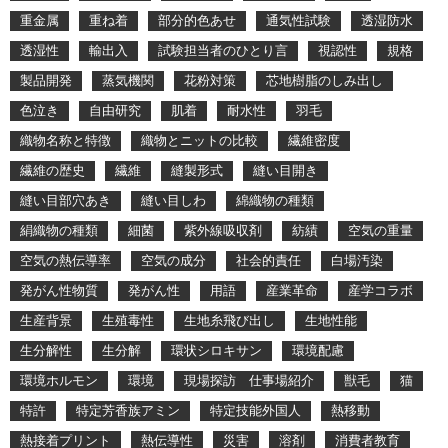
重金属
重ね着
部分的色あせ
通気性試験
透湿防水
透湿性
輸出入
試験担当者のひとり言
視認性
規格
製品開発
蒸気機関
花粉対策
芯地樹脂のしみ出し
色泣き
自由研究
肌着
耐水性
羽毛
織物名称と特徴
織物とニットの比較
繊維密度
繊維の歴史
繊維
縫製形式
縫い目開き
縫い目部穴あき
縫い目しわ
綿織物の種類
絹織物の種類
細菌
紫外線吸収剤
紡績
空気の重量
空気の熱伝導率
空気の成分
社会的責任
白場汚染
発がん性物質
発がん性
用語
産業革命
産学コラボ
生産背景
生殖毒性
生地糸飛び出し
生地性能
生分解性
生分解
環状シロキサン
環境配慮
環境ホルモン
環境
現場探訪 仕事場紹介
獣毛
猫
特許
特定芳香族アミン
特定技能外国人
熱移動
熱接着プリント
熱伝導性
災害
溶剤
消費者教育