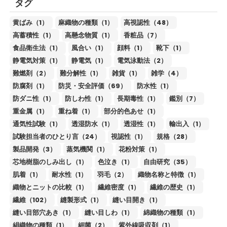
タグ
黄ばみ（1）
麻織物の種類（1）
高視認性（48）
高蓄積性（1）
高懸念物質（1）
香粧品（7）
食品衛生法（1）
風合い（1）
顔料（1）
靴下（1）
静電気対策（1）
静電気（1）
電気泳動法（2）
難燃剤（2）
難分解性（1）
雑貨（1）
雑学（4）
防腐剤（1）
防災・安全評価（69）
防水性（1）
防ダニ性（1）
防しわ性（1）
長期毒性（1）
鑑別（7）
重金属（1）
重ね着（1）
部分的色あせ（1）
通気性試験（1）
透湿防水（1）
透湿性（1）
輸出入（1）
試験担当者のひとり言（24）
視認性（1）
規格（28）
製品開発（3）
蒸気機関（1）
花粉対策（1）
芯地樹脂のしみ出し（1）
色泣き（1）
自由研究（35）
肌着（1）
耐水性（1）
羽毛（2）
織物名称と特徴（1）
織物とニットの比較（1）
繊維密度（1）
繊維の歴史（1）
繊維（102）
縫製形式（1）
縫い目開き（1）
縫い目部穴あき（1）
縫い目しわ（1）
綿織物の種類（1）
絹織物の種類（1）
細菌（2）
紫外線吸収剤（1）