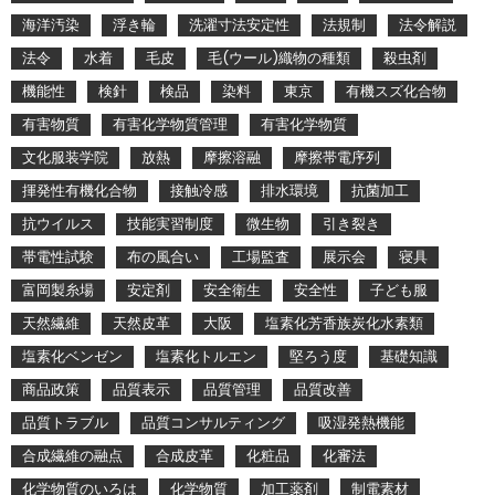
海洋汚染
浮き輪
洗濯寸法安定性
法規制
法令解説
法令
水着
毛皮
毛(ウール)織物の種類
殺虫剤
機能性
検針
検品
染料
東京
有機スズ化合物
有害物質
有害化学物質管理
有害化学物質
文化服装学院
放熱
摩擦溶融
摩擦帯電序列
揮発性有機化合物
接触冷感
排水環境
抗菌加工
抗ウイルス
技能実習制度
微生物
引き裂き
帯電性試験
布の風合い
工場監査
展示会
寝具
富岡製糸場
安定剤
安全衛生
安全性
子ども服
天然繊維
天然皮革
大阪
塩素化芳香族炭化水素類
塩素化ベンゼン
塩素化トルエン
堅ろう度
基礎知識
商品政策
品質表示
品質管理
品質改善
品質トラブル
品質コンサルティング
吸湿発熱機能
合成繊維の融点
合成皮革
化粧品
化審法
化学物質のいろは
化学物質
加工薬剤
制電素材