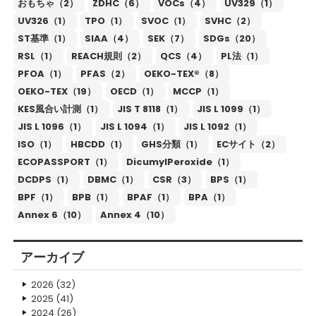
おもちゃ（2）
ZDHC（6）
VOCs（4）
UV329（1）
UV326（1）
TPO（1）
SVOC（1）
SVHC（2）
ST基準（1）
SIAA（4）
SEK（7）
SDGs（20）
RSL（1）
REACH規則（2）
QCS（4）
PL法（1）
PFOA（1）
PFAS（2）
OEKO-TEX®（8）
OEKO-TEX（19）
OECD（1）
MCCP（1）
KES風合い計測（1）
JIS T 8118（1）
JIS L 1099（1）
JIS L 1096（1）
JIS L 1094（1）
JIS L 1092（1）
ISO（1）
HBCDD（1）
GHS分類（1）
ECサイト（2）
ECOPASSPORT（1）
DicumylPeroxide（1）
DCDPS（1）
DBMC（1）
CSR（3）
BPS（1）
BPF（1）
BPB（1）
BPAF（1）
BPA（1）
Annex 6（10）
Annex 4（10）
アーカイブ
2026
(32)
2025
(41)
2024
(26)