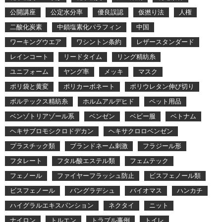
公開講座
公定水分率
優良誤認
仮撚り法
人権
二酸化炭素
中鎖塩素化パラフィン
中国
ワーキングウエア
ワシントン条約
レザースタンダード
レインコート
リードタイム
リング精紡糸
ユニフォーム
ヤング率
メッキ
マスク
ポリ袋と黄変
ポリカーボネート
ポリウレタン伸び切り
ボルテックス精紡糸
ホルムアルデヒド
ペット用品
ベンゾトリアゾール系
ベンゼン
ベビー服
ベトナム
ヘキサブロモシクロドデカン
ヘキサクロロベンゼン
プラスチック類
ブランドネーム刺激
フラジール形
フタレート
フタル酸エステル類
フェムテック
フェノール
ファイヤーフラッシュ防止
ビスフェノール類
ビスフェノール
バングラデシュ
バイオマス
ハンカチ
ハイグラルエキスパンション
ネクタイ
ニット
ナイロン
トルエン
トラブル事例
トイレ