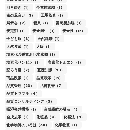
引き裂き（1）
帯電性試験（1）
布の風合い（3）
工場監査（1）
展示会（2）
寝具（1）
富岡製糸場（1）
安定剤（1）
安全衛生（1）
安全性（12）
子ども服（6）
天然繊維（1）
天然皮革（1）
大阪（1）
塩素化芳香族炭化水素類（1）
塩素化ベンゼン（1）
塩素化トルエン（1）
堅ろう度（2）
基礎知識（20）
商品政策（1）
品質表示（13）
品質管理（26）
品質改善（7）
品質トラブル（4）
品質コンサルティング（3）
吸湿発熱機能（1）
合成繊維の融点（1）
合成皮革（1）
化粧品（9）
化審法（3）
化学物質のいろは（30）
化学物質（1）