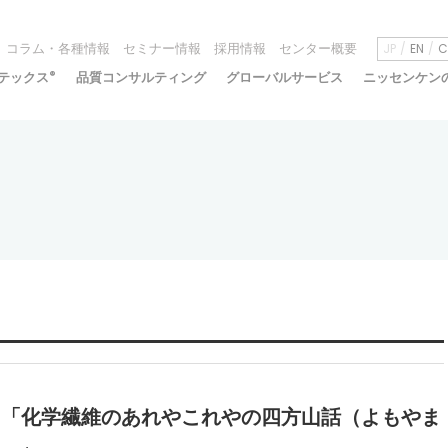
コラム・各種情報
セミナー情報
採用情報
センター概要
JP
EN
C
テックス
®
品質コンサルティング
グローバルサービス
ニッセンケン
21 「化学繊維のあれやこれやの四方山話（よもやま