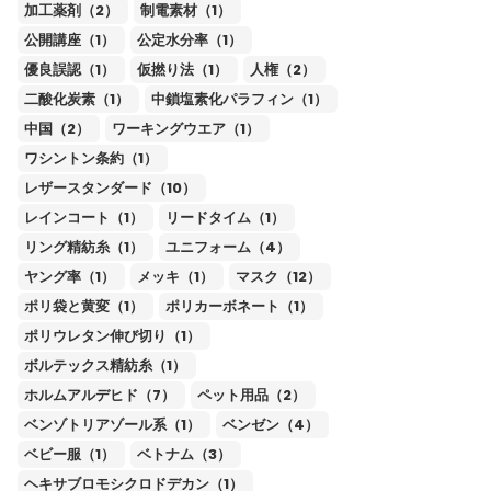
加工薬剤（2）
制電素材（1）
公開講座（1）
公定水分率（1）
優良誤認（1）
仮撚り法（1）
人権（2）
二酸化炭素（1）
中鎖塩素化パラフィン（1）
中国（2）
ワーキングウエア（1）
ワシントン条約（1）
レザースタンダード（10）
レインコート（1）
リードタイム（1）
リング精紡糸（1）
ユニフォーム（4）
ヤング率（1）
メッキ（1）
マスク（12）
ポリ袋と黄変（1）
ポリカーボネート（1）
ポリウレタン伸び切り（1）
ボルテックス精紡糸（1）
ホルムアルデヒド（7）
ペット用品（2）
ベンゾトリアゾール系（1）
ベンゼン（4）
ベビー服（1）
ベトナム（3）
ヘキサブロモシクロドデカン（1）