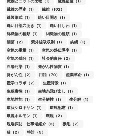
織物とニットの比較（1）
繊維密度（1）
繊維の歴史（1）
繊維（102）
縫製形式（1）
縫い目開き（1）
縫い目部穴あき（1）
縫い目しわ（1）
綿織物の種類（1）
絹織物の種類（1）
細菌（2）
紫外線吸収剤（1）
紡績（1）
空気の重量（1）
空気の熱伝導率（1）
空気の成分（1）
社会的責任（2）
白場汚染（1）
発がん性物質（1）
発がん性（2）
用語（70）
産業革命（1）
産学コラボ（2）
生産背景（1）
生殖毒性（1）
生地糸飛び出し（1）
生地性能（1）
生分解性（1）
生分解（1）
環状シロキサン（1）
環境配慮（1）
環境ホルモン（1）
環境（2）
現場探訪 仕事場紹介（3）
獣毛（2）
猫（2）
特許（5）