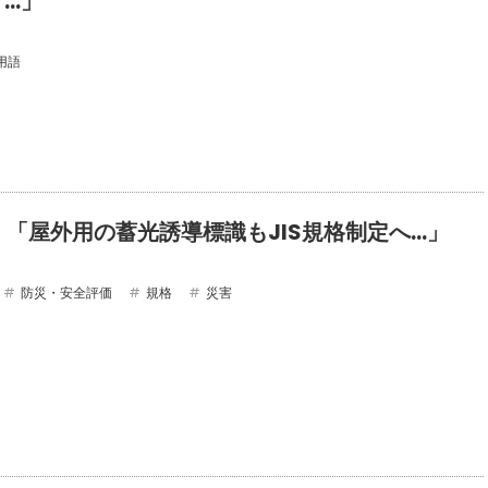
）…」
用語
20 「屋外用の蓄光誘導標識もJIS規格制定へ…」
防災・安全評価
規格
災害