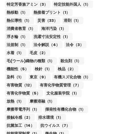
特定芳香族アミン（3）
特定技能外国人（1）
熱移動（1）
熱接着プリント（1）
熱伝導性（1）
災害（33）
溶剤（1）
消費者教育（1）
海洋汚染（1）
浮き輪（1）
洗濯寸法安定性（1）
法規制（1）
法令解説（4）
法令（3）
水着（1）
毛皮（2）
毛(ウール)織物の種類（1）
殺虫剤（1）
機能性（5）
検針（1）
検品（2）
染料（1）
東京（9）
有機スズ化合物（1）
有害物質（12）
有害化学物質管理（7）
有害化学物質（5）
文化服装学院（1）
放熱（1）
摩擦溶融（1）
摩擦帯電序列（1）
揮発性有機化合物（1）
接触冷感（2）
排水環境（1）
抗菌加工（14）
抗ウイルス（7）
技能実習制度（1）
微生物（1）