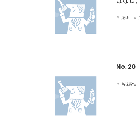
ばなし
繊維
No. 
高視認性