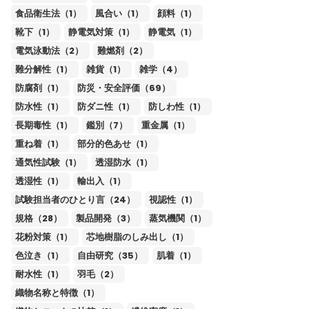
食品衛生法（1）
風合い（1）
顔料（1）
靴下（1）
静電気対策（1）
静電気（1）
電気泳動法（2）
難燃剤（2）
難分解性（1）
雑貨（1）
雑学（4）
防腐剤（1）
防災・安全評価（69）
防水性（1）
防ダニ性（1）
防しわ性（1）
長期毒性（1）
鑑別（7）
重金属（1）
重ね着（1）
部分的色あせ（1）
通気性試験（1）
透湿防水（1）
透湿性（1）
輸出入（1）
試験担当者のひとり言（24）
視認性（1）
規格（28）
製品開発（3）
蒸気機関（1）
花粉対策（1）
芯地樹脂のしみ出し（1）
色泣き（1）
自由研究（35）
肌着（1）
耐水性（1）
羽毛（2）
織物名称と特徴（1）