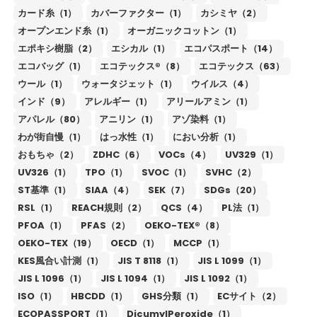
カード糸（1）
カバーファクター（1）
カシミヤ（2）
オープンエンド糸（1）
オーガニックコットン（1）
エポキシ樹脂（2）
エシカル（1）
エコパスポート（14）
エコバッグ（1）
エコテックス®（8）
エコテックス（63）
ウール（1）
ウォータジェット（1）
ウイルス（4）
インド（9）
アレルギー（1）
アリールアミン（1）
アパレル（80）
アニリン（1）
アゾ染料（1）
わが街自慢（1）
はっ水性（1）
におい分析（1）
おもちゃ（2）
ZDHC（6）
VOCs（4）
UV329（1）
UV326（1）
TPO（1）
SVOC（1）
SVHC（2）
ST基準（1）
SIAA（4）
SEK（7）
SDGs（20）
RSL（1）
REACH規則（2）
QCS（4）
PL法（1）
PFOA（1）
PFAS（2）
OEKO-TEX®（8）
OEKO-TEX（19）
OECD（1）
MCCP（1）
KES風合い計測（1）
JIS T 8118（1）
JIS L 1099（1）
JIS L 1096（1）
JIS L 1094（1）
JIS L 1092（1）
ISO（1）
HBCDD（1）
GHS分類（1）
ECサイト（2）
ECOPASSPORT（1）
DicumylPeroxide（1）