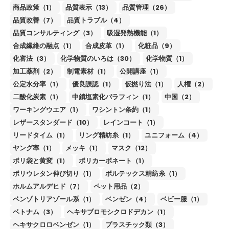
商品政策（1）
品質表示（13）
品質管理（26）
品質改善（7）
品質トラブル（4）
品質コンサルティング（3）
吸湿発熱機能（1）
合成繊維の融点（1）
合成皮革（1）
化粧品（9）
化審法（3）
化学物質のいろは（30）
化学物質（1）
加工薬剤（2）
制電素材（1）
公開講座（1）
公定水分率（1）
優良誤認（1）
仮撚り法（1）
人権（2）
二酸化炭素（1）
中鎖塩素化パラフィン（1）
中国（2）
ワーキングウエア（1）
ワシントン条約（1）
レザースタンダード（10）
レインコート（1）
リードタイム（1）
リング精紡糸（1）
ユニフォーム（4）
ヤング率（1）
メッキ（1）
マスク（12）
ポリ袋と黄変（1）
ポリカーボネート（1）
ポリウレタン伸び切り（1）
ボルテックス精紡糸（1）
ホルムアルデヒド（7）
ペット用品（2）
ベンゾトリアゾール系（1）
ベンゼン（4）
ベビー服（1）
ベトナム（3）
ヘキサブロモシクロドデカン（1）
ヘキサクロロベンゼン（1）
プラスチック類（3）