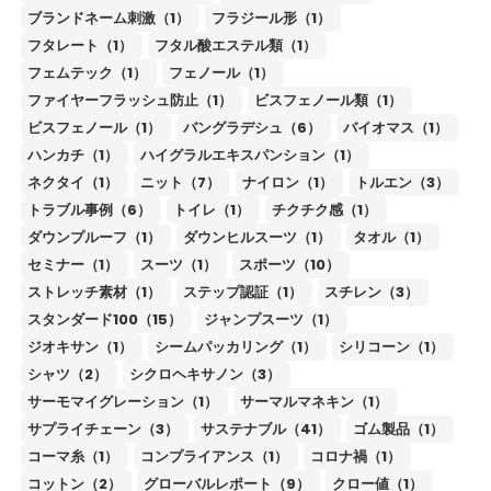
ブランドネーム刺激（1）
フラジール形（1）
フタレート（1）
フタル酸エステル類（1）
フェムテック（1）
フェノール（1）
ファイヤーフラッシュ防止（1）
ビスフェノール類（1）
ビスフェノール（1）
バングラデシュ（6）
バイオマス（1）
ハンカチ（1）
ハイグラルエキスパンション（1）
ネクタイ（1）
ニット（7）
ナイロン（1）
トルエン（3）
トラブル事例（6）
トイレ（1）
チクチク感（1）
ダウンプルーフ（1）
ダウンヒルスーツ（1）
タオル（1）
セミナー（1）
スーツ（1）
スポーツ（10）
ストレッチ素材（1）
ステップ認証（1）
スチレン（3）
スタンダード100（15）
ジャンプスーツ（1）
ジオキサン（1）
シームパッカリング（1）
シリコーン（1）
シャツ（2）
シクロヘキサノン（3）
サーモマイグレーション（1）
サーマルマネキン（1）
サプライチェーン（3）
サステナブル（41）
ゴム製品（1）
コーマ糸（1）
コンプライアンス（1）
コロナ禍（1）
コットン（2）
グローバルレポート（9）
クロー値（1）