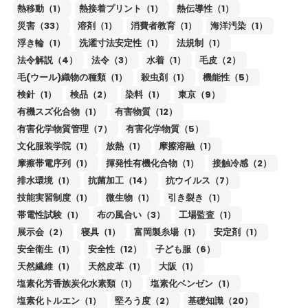
熱移動（1）
熱接着プリント（1）
熱伝導性（1）
災害（33）
溶剤（1）
消費者教育（1）
海洋汚染（1）
浮き輪（1）
洗濯寸法安定性（1）
法規制（1）
法令解説（4）
法令（3）
水着（1）
毛皮（2）
毛(ウール)織物の種類（1）
殺虫剤（1）
機能性（5）
検針（1）
検品（2）
染料（1）
東京（9）
有機スズ化合物（1）
有害物質（12）
有害化学物質管理（7）
有害化学物質（5）
文化服装学院（1）
放熱（1）
摩擦溶融（1）
摩擦帯電序列（1）
揮発性有機化合物（1）
接触冷感（2）
排水環境（1）
抗菌加工（14）
抗ウイルス（7）
技能実習制度（1）
微生物（1）
引き裂き（1）
帯電性試験（1）
布の風合い（3）
工場監査（1）
展示会（2）
寝具（1）
富岡製糸場（1）
安定剤（1）
安全衛生（1）
安全性（12）
子ども服（6）
天然繊維（1）
天然皮革（1）
大阪（1）
塩素化芳香族炭化水素類（1）
塩素化ベンゼン（1）
塩素化トルエン（1）
堅ろう度（2）
基礎知識（20）