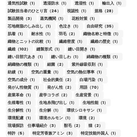
通気性試験（1）
透湿防水（1）
透湿性（1）
輸出入（1）
試験担当者のひとり言（24）
視認性（1）
規格（28）
製品開発（3）
蒸気機関（1）
花粉対策（1）
芯地樹脂のしみ出し（1）
色泣き（1）
自由研究（35）
肌着（1）
耐水性（1）
羽毛（2）
織物名称と特徴（1）
織物とニットの比較（1）
繊維密度（1）
繊維の歴史（1）
繊維（102）
縫製形式（1）
縫い目開き（1）
縫い目部穴あき（1）
縫い目しわ（1）
綿織物の種類（1）
絹織物の種類（1）
細菌（2）
紫外線吸収剤（1）
紡績（1）
空気の重量（1）
空気の熱伝導率（1）
空気の成分（1）
社会的責任（2）
白場汚染（1）
発がん性物質（1）
発がん性（2）
用語（70）
産業革命（1）
産学コラボ（2）
生産背景（1）
生殖毒性（1）
生地糸飛び出し（1）
生地性能（1）
生分解性（1）
生分解（1）
環状シロキサン（1）
環境配慮（1）
環境ホルモン（1）
環境（2）
現場探訪 仕事場紹介（3）
獣毛（2）
猫（2）
特許（5）
特定芳香族アミン（3）
特定技能外国人（1）