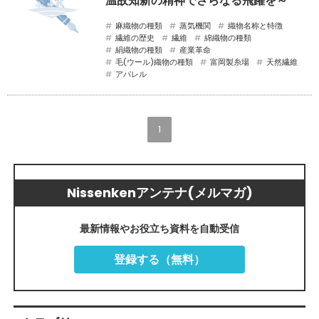
温故知新の精神でさらなる飛躍を～
麻織物の種類
蒸気機関
織物名称と特徴
繊維の歴史
繊維
綿織物の種類
絹織物の種類
産業革命
毛(ウール)織物の種類
富岡製糸場
天然繊維
アパレル
1
Nissenkenアンテナ(メルマガ)
最新情報やお役立ち資料を自動受信
登録する（無料）