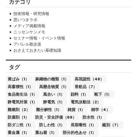
カテゴリ
技術情報・研究情報
思いつきラボ
メディア掲載情報
ニッセンケンメモ
セミナー情報・イベント情報
アパレル散歩道
おさえておきたい基礎知識
タグ
黄ばみ（1）
麻織物の種類（1）
高視認性（48）
高蓄積性（1）
高懸念物質（1）
香粧品（7）
食品衛生法（1）
風合い（1）
顔料（1）
靴下（1）
静電気対策（1）
静電気（1）
電気泳動法（2）
難燃剤（2）
難分解性（1）
雑貨（1）
雑学（4）
防腐剤（1）
防災・安全評価（69）
防水性（1）
防ダニ性（1）
防しわ性（1）
長期毒性（1）
鑑別（7）
重金属（1）
重ね着（1）
部分的色あせ（1）