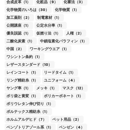
合成皮革（1）
化粧品（9）
化審法（3）
化学物質のいろは（30）
化学物質（1）
加工薬剤（2）
制電素材（1）
公開講座（1）
公定水分率（1）
優良誤認（1）
仮撚り法（1）
人権（2）
二酸化炭素（1）
中鎖塩素化パラフィン（1）
中国（2）
ワーキングウエア（1）
ワシントン条約（1）
レザースタンダード（10）
レインコート（1）
リードタイム（1）
リング精紡糸（1）
ユニフォーム（4）
ヤング率（1）
メッキ（1）
マスク（12）
ポリ袋と黄変（1）
ポリカーボネート（1）
ポリウレタン伸び切り（1）
ボルテックス精紡糸（1）
ホルムアルデヒド（7）
ペット用品（2）
ベンゾトリアゾール系（1）
ベンゼン（4）