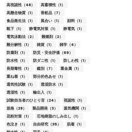
高視認性（48）
高蓄積性（1）
高懸念物質（1）
香粧品（7）
食品衛生法（1）
風合い（1）
顔料（1）
靴下（1）
静電気対策（1）
静電気（1）
電気泳動法（2）
難燃剤（2）
難分解性（1）
雑貨（1）
雑学（4）
防腐剤（1）
防災・安全評価（69）
防水性（1）
防ダニ性（1）
防しわ性（1）
長期毒性（1）
鑑別（7）
重金属（1）
重ね着（1）
部分的色あせ（1）
通気性試験（1）
透湿防水（1）
透湿性（1）
輸出入（1）
試験担当者のひとり言（24）
視認性（1）
規格（28）
製品開発（3）
蒸気機関（1）
花粉対策（1）
芯地樹脂のしみ出し（1）
色泣き（1）
自由研究（35）
肌着（1）