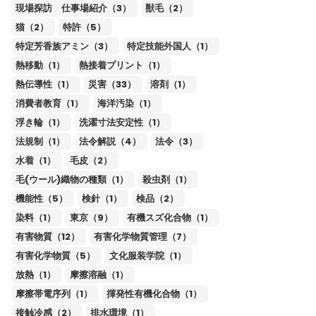
現場探訪 仕事場紹介（3）
獣毛（2）
猫（2）
特許（5）
特定芳香族アミン（3）
特定技能外国人（1）
熱移動（1）
熱接着プリント（1）
熱伝導性（1）
災害（33）
溶剤（1）
消費者教育（1）
海洋汚染（1）
浮き輪（1）
洗濯寸法安定性（1）
法規制（1）
法令解説（4）
法令（3）
水着（1）
毛皮（2）
毛(ウール)織物の種類（1）
殺虫剤（1）
機能性（5）
検針（1）
検品（2）
染料（1）
東京（9）
有機スズ化合物（1）
有害物質（12）
有害化学物質管理（7）
有害化学物質（5）
文化服装学院（1）
放熱（1）
摩擦溶融（1）
摩擦帯電序列（1）
揮発性有機化合物（1）
接触冷感（2）
排水環境（1）