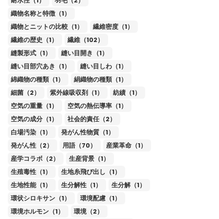
耐水性（1）
羽毛（2）
織物名称と特徴（1）
織物とニットの比較（1）
繊維密度（1）
繊維の歴史（1）
繊維（102）
縫製形式（1）
縫い目開き（1）
縫い目部穴あき（1）
縫い目しわ（1）
綿織物の種類（1）
絹織物の種類（1）
細菌（2）
紫外線吸収剤（1）
紡績（1）
空気の重量（1）
空気の熱伝導率（1）
空気の成分（1）
社会的責任（2）
白場汚染（1）
発がん性物質（1）
発がん性（2）
用語（70）
産業革命（1）
産学コラボ（2）
生産背景（1）
生殖毒性（1）
生地糸飛び出し（1）
生地性能（1）
生分解性（1）
生分解（1）
環状シロキサン（1）
環境配慮（1）
環境ホルモン（1）
環境（2）