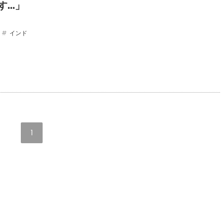
す…」
インド
1