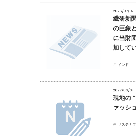
2026/07/14
繊研新聞 2
の巨象
に当財
加して
インド
2022/06/01
現地の “
ァッション
サステナブ