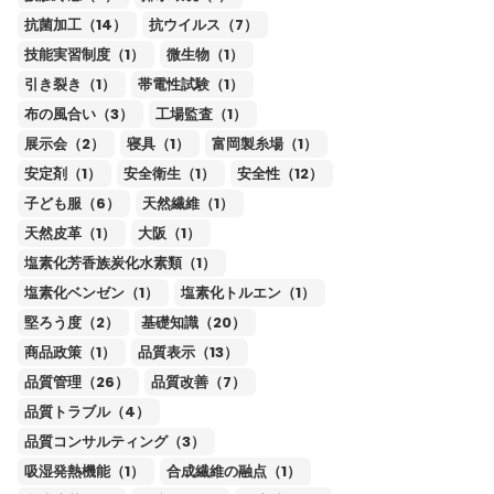
抗菌加工（14）
抗ウイルス（7）
技能実習制度（1）
微生物（1）
引き裂き（1）
帯電性試験（1）
布の風合い（3）
工場監査（1）
展示会（2）
寝具（1）
富岡製糸場（1）
安定剤（1）
安全衛生（1）
安全性（12）
子ども服（6）
天然繊維（1）
天然皮革（1）
大阪（1）
塩素化芳香族炭化水素類（1）
塩素化ベンゼン（1）
塩素化トルエン（1）
堅ろう度（2）
基礎知識（20）
商品政策（1）
品質表示（13）
品質管理（26）
品質改善（7）
品質トラブル（4）
品質コンサルティング（3）
吸湿発熱機能（1）
合成繊維の融点（1）