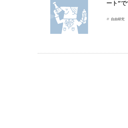
ート”で
自由研究