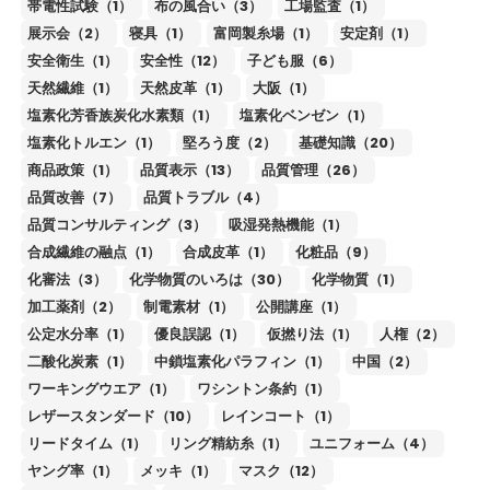
帯電性試験（1）
布の風合い（3）
工場監査（1）
展示会（2）
寝具（1）
富岡製糸場（1）
安定剤（1）
安全衛生（1）
安全性（12）
子ども服（6）
天然繊維（1）
天然皮革（1）
大阪（1）
塩素化芳香族炭化水素類（1）
塩素化ベンゼン（1）
塩素化トルエン（1）
堅ろう度（2）
基礎知識（20）
商品政策（1）
品質表示（13）
品質管理（26）
品質改善（7）
品質トラブル（4）
品質コンサルティング（3）
吸湿発熱機能（1）
合成繊維の融点（1）
合成皮革（1）
化粧品（9）
化審法（3）
化学物質のいろは（30）
化学物質（1）
加工薬剤（2）
制電素材（1）
公開講座（1）
公定水分率（1）
優良誤認（1）
仮撚り法（1）
人権（2）
二酸化炭素（1）
中鎖塩素化パラフィン（1）
中国（2）
ワーキングウエア（1）
ワシントン条約（1）
レザースタンダード（10）
レインコート（1）
リードタイム（1）
リング精紡糸（1）
ユニフォーム（4）
ヤング率（1）
メッキ（1）
マスク（12）