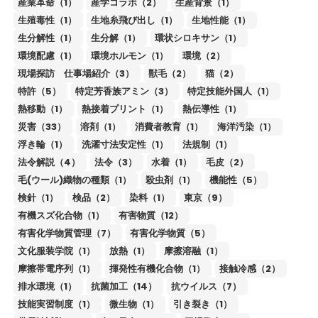
産業革命（1）
産学コラボ（2）
生産背景（1）
生殖毒性（1）
生地糸飛び出し（1）
生地性能（1）
生分解性（1）
生分解（1）
環状シロキサン（1）
環境配慮（1）
環境ホルモン（1）
環境（2）
現場探訪 仕事場紹介（3）
獣毛（2）
猫（2）
特許（5）
特定芳香族アミン（3）
特定技能外国人（1）
熱移動（1）
熱接着プリント（1）
熱伝導性（1）
災害（33）
溶剤（1）
消費者教育（1）
海洋汚染（1）
浮き輪（1）
洗濯寸法安定性（1）
法規制（1）
法令解説（4）
法令（3）
水着（1）
毛皮（2）
毛(ウール)織物の種類（1）
殺虫剤（1）
機能性（5）
検針（1）
検品（2）
染料（1）
東京（9）
有機スズ化合物（1）
有害物質（12）
有害化学物質管理（7）
有害化学物質（5）
文化服装学院（1）
放熱（1）
摩擦溶融（1）
摩擦帯電序列（1）
揮発性有機化合物（1）
接触冷感（2）
排水環境（1）
抗菌加工（14）
抗ウイルス（7）
技能実習制度（1）
微生物（1）
引き裂き（1）