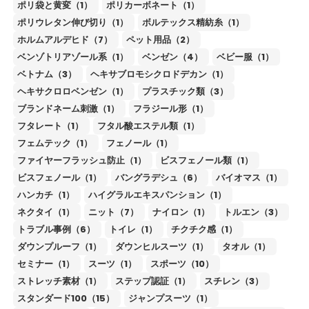
ポリ袋と黄変（1）
ポリカーボネート（1）
ポリウレタン伸び切り（1）
ボルテックス精紡糸（1）
ホルムアルデヒド（7）
ペット用品（2）
ベンゾトリアゾール系（1）
ベンゼン（4）
ベビー服（1）
ベトナム（3）
ヘキサブロモシクロドデカン（1）
ヘキサクロロベンゼン（1）
プラスチック類（3）
ブランドネーム刺激（1）
フラジール形（1）
フタレート（1）
フタル酸エステル類（1）
フェムテック（1）
フェノール（1）
ファイヤーフラッシュ防止（1）
ビスフェノール類（1）
ビスフェノール（1）
バングラデシュ（6）
バイオマス（1）
ハンカチ（1）
ハイグラルエキスパンション（1）
ネクタイ（1）
ニット（7）
ナイロン（1）
トルエン（3）
トラブル事例（6）
トイレ（1）
チクチク感（1）
ダウンプルーフ（1）
ダウンヒルスーツ（1）
タオル（1）
セミナー（1）
スーツ（1）
スポーツ（10）
ストレッチ素材（1）
ステップ認証（1）
スチレン（3）
スタンダード100（15）
ジャンプスーツ（1）