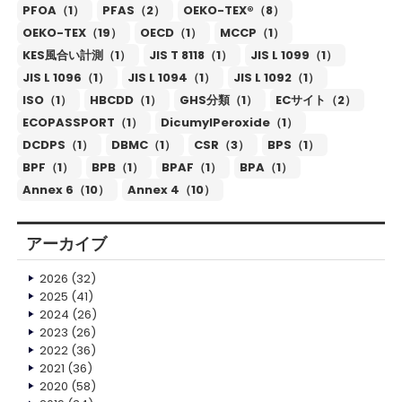
PFOA（1）
PFAS（2）
OEKO-TEX®（8）
OEKO-TEX（19）
OECD（1）
MCCP（1）
KES風合い計測（1）
JIS T 8118（1）
JIS L 1099（1）
JIS L 1096（1）
JIS L 1094（1）
JIS L 1092（1）
ISO（1）
HBCDD（1）
GHS分類（1）
ECサイト（2）
ECOPASSPORT（1）
DicumylPeroxide（1）
DCDPS（1）
DBMC（1）
CSR（3）
BPS（1）
BPF（1）
BPB（1）
BPAF（1）
BPA（1）
Annex 6（10）
Annex 4（10）
アーカイブ
2026
(32)
2025
(41)
2024
(26)
2023
(26)
2022
(36)
2021
(36)
2020
(58)