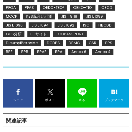
PFOA
PFAS
OEKO-TEX®
OEKO-TEX
OECD
MCCP
KES風合い計測
JIS T 8118
JIS L 1099
JIS L 1096
JIS L 1094
JIS L 1092
ISO
HBCDD
GHS分類
ECサイト
ECOPASSPORT
DicumylPeroxide
DCDPS
DBMC
CSR
BPS
BPF
BPB
BPAF
BPA
Annex 6
Annex 4
シェア
ポスト
送る
ブックマーク
関連記事