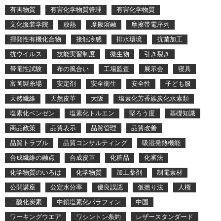
有害物質
有害化学物質管理
有害化学物質
文化服装学院
放熱
摩擦溶融
摩擦帯電序列
揮発性有機化合物
接触冷感
排水環境
抗菌加工
抗ウイルス
技能実習制度
微生物
引き裂き
帯電性試験
布の風合い
工場監査
展示会
寝具
富岡製糸場
安定剤
安全衛生
安全性
子ども服
天然繊維
天然皮革
大阪
塩素化芳香族炭化水素類
塩素化ベンゼン
塩素化トルエン
堅ろう度
基礎知識
商品政策
品質表示
品質管理
品質改善
品質トラブル
品質コンサルティング
吸湿発熱機能
合成繊維の融点
合成皮革
化粧品
化審法
化学物質のいろは
化学物質
加工薬剤
制電素材
公開講座
公定水分率
優良誤認
仮撚り法
人権
二酸化炭素
中鎖塩素化パラフィン
中国
ワーキングウエア
ワシントン条約
レザースタンダード