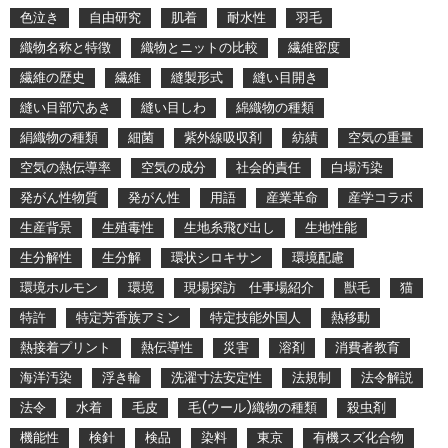
色泣き
自由研究
肌着
耐水性
羽毛
織物名称と特徴
織物とニットの比較
繊維密度
繊維の歴史
繊維
縫製形式
縫い目開き
縫い目部穴あき
縫い目しわ
綿織物の種類
絹織物の種類
細菌
紫外線吸収剤
紡績
空気の重量
空気の熱伝導率
空気の成分
社会的責任
白場汚染
発がん性物質
発がん性
用語
産業革命
産学コラボ
生産背景
生殖毒性
生地糸飛び出し
生地性能
生分解性
生分解
環状シロキサン
環境配慮
環境ホルモン
環境
現場探訪 仕事場紹介
獣毛
猫
特許
特定芳香族アミン
特定技能外国人
熱移動
熱接着プリント
熱伝導性
災害
溶剤
消費者教育
海洋汚染
浮き輪
洗濯寸法安定性
法規制
法令解説
法令
水着
毛皮
毛(ウール)織物の種類
殺虫剤
機能性
検針
検品
染料
東京
有機スズ化合物