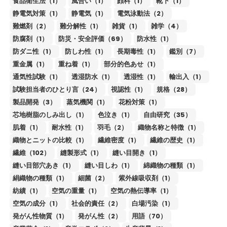
食品衛生法（1）
風合い（1）
顔料（1）
靴下（1）
静電気対策（1）
静電気（1）
電気泳動法（2）
難燃剤（2）
難分解性（1）
雑貨（1）
雑学（4）
防腐剤（1）
防災・安全評価（69）
防水性（1）
防ダニ性（1）
防しわ性（1）
長期毒性（1）
鑑別（7）
重金属（1）
重ね着（1）
部分的色あせ（1）
通気性試験（1）
透湿防水（1）
透湿性（1）
輸出入（1）
試験担当者のひとり言（24）
視認性（1）
規格（28）
製品開発（3）
蒸気機関（1）
花粉対策（1）
芯地樹脂のしみ出し（1）
色泣き（1）
自由研究（35）
肌着（1）
耐水性（1）
羽毛（2）
織物名称と特徴（1）
織物とニットの比較（1）
繊維密度（1）
繊維の歴史（1）
繊維（102）
縫製形式（1）
縫い目開き（1）
縫い目部穴あき（1）
縫い目しわ（1）
綿織物の種類（1）
絹織物の種類（1）
細菌（2）
紫外線吸収剤（1）
紡績（1）
空気の重量（1）
空気の熱伝導率（1）
空気の成分（1）
社会的責任（2）
白場汚染（1）
発がん性物質（1）
発がん性（2）
用語（70）