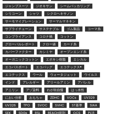
ジャンプスーツ
ジオキサン
シームパッカリング
シリコーン
シャツ
シクロヘキサノン
サーモマイグレーション
サーマルマネキン
サプライチェーン
サステナブル
ゴム製品
コーマ糸
コンプライアンス
コロナ禍
コットン
グローバルレポート
クロー値
カード糸
カバーファクター
カシミヤ
オープンエンド糸
オーガニックコットン
エポキシ樹脂
エシカル
エコパスポート
エコバッグ
エコテックス®
エコテックス
ウール
ウォータジェット
ウイルス
インド
アレルギー
アリールアミン
アパレル
アニリン
アゾ染料
わが街自慢
はっ水性
におい分析
おもちゃ
ZDHC
VOCs
UV329
UV326
TPO
SVOC
SVHC
ST基準
SIAA
SEK
SDGs
RSL
REACH規則
QCS
PL法