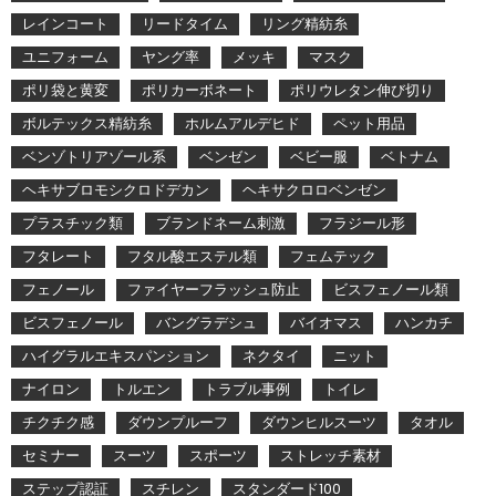
レインコート
リードタイム
リング精紡糸
ユニフォーム
ヤング率
メッキ
マスク
ポリ袋と黄変
ポリカーボネート
ポリウレタン伸び切り
ボルテックス精紡糸
ホルムアルデヒド
ペット用品
ベンゾトリアゾール系
ベンゼン
ベビー服
ベトナム
ヘキサブロモシクロドデカン
ヘキサクロロベンゼン
プラスチック類
ブランドネーム刺激
フラジール形
フタレート
フタル酸エステル類
フェムテック
フェノール
ファイヤーフラッシュ防止
ビスフェノール類
ビスフェノール
バングラデシュ
バイオマス
ハンカチ
ハイグラルエキスパンション
ネクタイ
ニット
ナイロン
トルエン
トラブル事例
トイレ
チクチク感
ダウンプルーフ
ダウンヒルスーツ
タオル
セミナー
スーツ
スポーツ
ストレッチ素材
ステップ認証
スチレン
スタンダード100