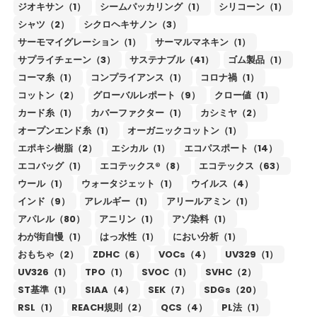
ジオキサン（1）
シームパッカリング（1）
シリコーン（1）
シャツ（2）
シクロヘキサノン（3）
サーモマイグレーション（1）
サーマルマネキン（1）
サプライチェーン（3）
サステナブル（41）
ゴム製品（1）
コーマ糸（1）
コンプライアンス（1）
コロナ禍（1）
コットン（2）
グローバルレポート（9）
クロー値（1）
カード糸（1）
カバーファクター（1）
カシミヤ（2）
オープンエンド糸（1）
オーガニックコットン（1）
エポキシ樹脂（2）
エシカル（1）
エコパスポート（14）
エコバッグ（1）
エコテックス®（8）
エコテックス（63）
ウール（1）
ウォータジェット（1）
ウイルス（4）
インド（9）
アレルギー（1）
アリールアミン（1）
アパレル（80）
アニリン（1）
アゾ染料（1）
わが街自慢（1）
はっ水性（1）
におい分析（1）
おもちゃ（2）
ZDHC（6）
VOCs（4）
UV329（1）
UV326（1）
TPO（1）
SVOC（1）
SVHC（2）
ST基準（1）
SIAA（4）
SEK（7）
SDGs（20）
RSL（1）
REACH規則（2）
QCS（4）
PL法（1）