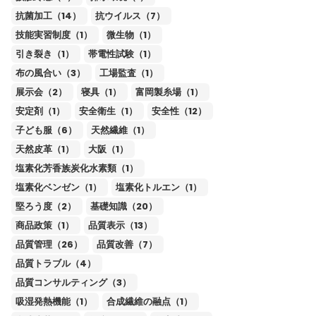
抗菌加工（14）
抗ウイルス（7）
技能実習制度（1）
微生物（1）
引き裂き（1）
帯電性試験（1）
布の風合い（3）
工場監査（1）
展示会（2）
寝具（1）
富岡製糸場（1）
安定剤（1）
安全衛生（1）
安全性（12）
子ども服（6）
天然繊維（1）
天然皮革（1）
大阪（1）
塩素化芳香族炭化水素類（1）
塩素化ベンゼン（1）
塩素化トルエン（1）
堅ろう度（2）
基礎知識（20）
商品政策（1）
品質表示（13）
品質管理（26）
品質改善（7）
品質トラブル（4）
品質コンサルティング（3）
吸湿発熱機能（1）
合成繊維の融点（1）