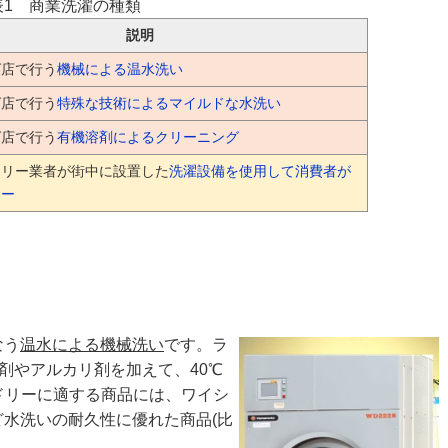
表1 商業洗濯の種類
説明
グ店で行う
機械による温水洗い
グ店で行う
特殊な技術によるマイルドな水洗い
グ店で行う
有機溶剤によるクリーニング
ドリー業者が街中に設置した
洗濯設備を使用して消費者が
リー
なう
温水による機械洗い
です。ラ
剤やアルカリ剤を加えて、40℃
ドリーに適する商品には、ワイシ
水洗いの耐久性に優れた商品(比