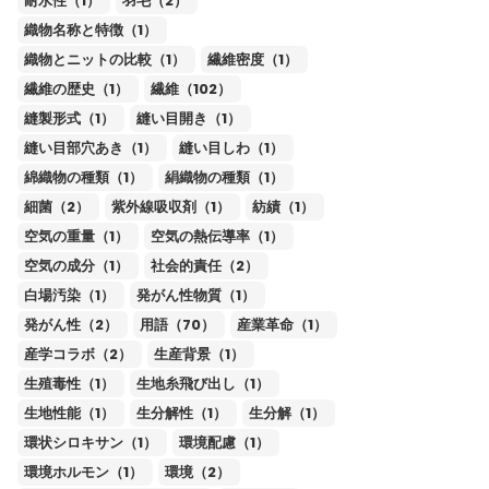
耐水性（1）
羽毛（2）
織物名称と特徴（1）
織物とニットの比較（1）
繊維密度（1）
繊維の歴史（1）
繊維（102）
縫製形式（1）
縫い目開き（1）
縫い目部穴あき（1）
縫い目しわ（1）
綿織物の種類（1）
絹織物の種類（1）
細菌（2）
紫外線吸収剤（1）
紡績（1）
空気の重量（1）
空気の熱伝導率（1）
空気の成分（1）
社会的責任（2）
白場汚染（1）
発がん性物質（1）
発がん性（2）
用語（70）
産業革命（1）
産学コラボ（2）
生産背景（1）
生殖毒性（1）
生地糸飛び出し（1）
生地性能（1）
生分解性（1）
生分解（1）
環状シロキサン（1）
環境配慮（1）
環境ホルモン（1）
環境（2）