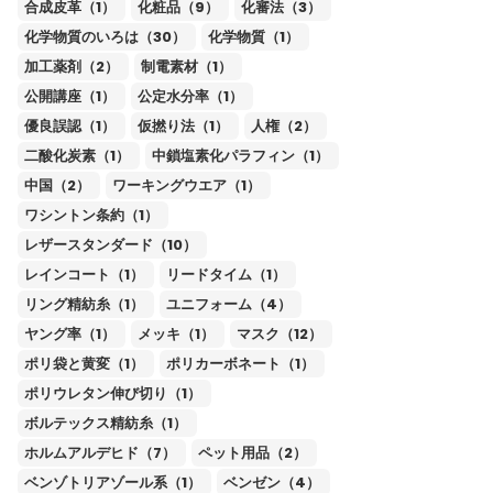
合成皮革（1）
化粧品（9）
化審法（3）
化学物質のいろは（30）
化学物質（1）
加工薬剤（2）
制電素材（1）
公開講座（1）
公定水分率（1）
優良誤認（1）
仮撚り法（1）
人権（2）
二酸化炭素（1）
中鎖塩素化パラフィン（1）
中国（2）
ワーキングウエア（1）
ワシントン条約（1）
レザースタンダード（10）
レインコート（1）
リードタイム（1）
リング精紡糸（1）
ユニフォーム（4）
ヤング率（1）
メッキ（1）
マスク（12）
ポリ袋と黄変（1）
ポリカーボネート（1）
ポリウレタン伸び切り（1）
ボルテックス精紡糸（1）
ホルムアルデヒド（7）
ペット用品（2）
ベンゾトリアゾール系（1）
ベンゼン（4）