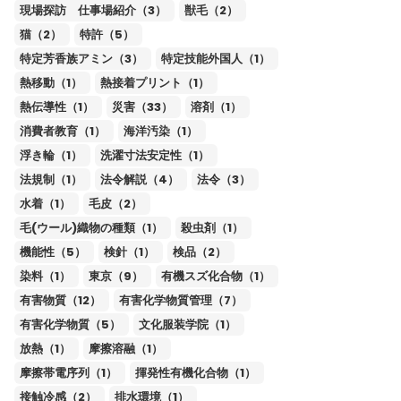
現場探訪 仕事場紹介（3）
獣毛（2）
猫（2）
特許（5）
特定芳香族アミン（3）
特定技能外国人（1）
熱移動（1）
熱接着プリント（1）
熱伝導性（1）
災害（33）
溶剤（1）
消費者教育（1）
海洋汚染（1）
浮き輪（1）
洗濯寸法安定性（1）
法規制（1）
法令解説（4）
法令（3）
水着（1）
毛皮（2）
毛(ウール)織物の種類（1）
殺虫剤（1）
機能性（5）
検針（1）
検品（2）
染料（1）
東京（9）
有機スズ化合物（1）
有害物質（12）
有害化学物質管理（7）
有害化学物質（5）
文化服装学院（1）
放熱（1）
摩擦溶融（1）
摩擦帯電序列（1）
揮発性有機化合物（1）
接触冷感（2）
排水環境（1）