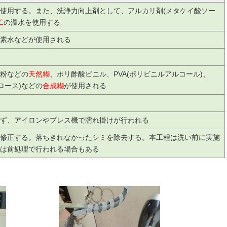
使用する。また、洗浄力向上剤として、アルカリ剤(メタケイ酸ソー
℃
の温水を使用する
水素水などが使用される
粉などの
天然糊
、ポリ酢酸ビニル、PVA(ポリビニルアルコール)、
ロース)などの
合成糊
が使用される
ず、アイロンやプレス機で濡れ掛けが行われる
修正する。落ちきれなかったシミを除去する。本工程は洗い前に実施
は前処理で行われる場合もある