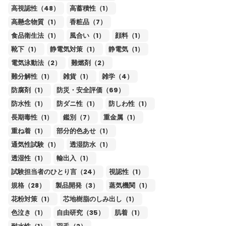
高視認性（48）
高蓄積性（1）
高懸念物質（1）
香粧品（7）
食品衛生法（1）
風合い（1）
顔料（1）
靴下（1）
静電気対策（1）
静電気（1）
電気泳動法（2）
難燃剤（2）
難分解性（1）
雑貨（1）
雑学（4）
防腐剤（1）
防災・安全評価（69）
防水性（1）
防ダニ性（1）
防しわ性（1）
長期毒性（1）
鑑別（7）
重金属（1）
重ね着（1）
部分的色あせ（1）
通気性試験（1）
透湿防水（1）
透湿性（1）
輸出入（1）
試験担当者のひとり言（24）
視認性（1）
規格（28）
製品開発（3）
蒸気機関（1）
花粉対策（1）
芯地樹脂のしみ出し（1）
色泣き（1）
自由研究（35）
肌着（1）