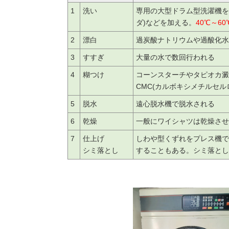
1
洗い
専用の大型ドラム型洗濯機を
ダ)などを加える。
40℃～60
2
漂白
過炭酸ナトリウムや過酸化
3
すすぎ
大量の水で数回行われる
4
糊つけ
コーンスターチやタピオカ澱
CMC(カルボキシメチルセル
5
脱水
遠心脱水機で脱水される
6
乾燥
一般にワイシャツは乾燥させ
7
仕上げ
しわや型くずれをプレス機で
シミ落とし
することもある。シミ落とし