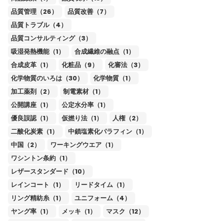
品質管理（26）
品質改善（7）
品質トラブル（4）
品質コンサルティング（3）
吸湿発熱機能（1）
合成繊維の融点（1）
合成皮革（1）
化粧品（9）
化審法（3）
化学物質のいろは（30）
化学物質（1）
加工薬剤（2）
制電素材（1）
公開講座（1）
公定水分率（1）
優良誤認（1）
仮撚り法（1）
人権（2）
二酸化炭素（1）
中鎖塩素化パラフィン（1）
中国（2）
ワーキングウエア（1）
ワシントン条約（1）
レザースタンダード（10）
レインコート（1）
リードタイム（1）
リング精紡糸（1）
ユニフォーム（4）
ヤング率（1）
メッキ（1）
マスク（12）