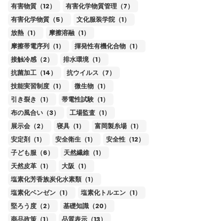
有害物質（12）
有害化学物質管理（7）
有害化学物質（5）
文化服装学院（1）
放熱（1）
摩擦溶融（1）
摩擦帯電序列（1）
揮発性有機化合物（1）
接触冷感（2）
排水環境（1）
抗菌加工（14）
抗ウイルス（7）
技能実習制度（1）
微生物（1）
引き裂き（1）
帯電性試験（1）
布の風合い（3）
工場監査（1）
展示会（2）
寝具（1）
富岡製糸場（1）
安定剤（1）
安全衛生（1）
安全性（12）
子ども服（6）
天然繊維（1）
天然皮革（1）
大阪（1）
塩素化芳香族炭化水素類（1）
塩素化ベンゼン（1）
塩素化トルエン（1）
堅ろう度（2）
基礎知識（20）
商品政策（1）
品質表示（13）