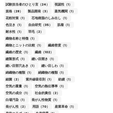
試験担当者のひとり言（24）
視認性（1）
規格（28）
製品開発（3）
蒸気機関（1）
花粉対策（1）
芯地樹脂のしみ出し（1）
色泣き（1）
自由研究（35）
肌着（1）
耐水性（1）
羽毛（2）
織物名称と特徴（1）
織物とニットの比較（1）
繊維密度（1）
繊維の歴史（1）
繊維（102）
縫製形式（1）
縫い目開き（1）
縫い目部穴あき（1）
縫い目しわ（1）
綿織物の種類（1）
絹織物の種類（1）
細菌（2）
紫外線吸収剤（1）
紡績（1）
空気の重量（1）
空気の熱伝導率（1）
空気の成分（1）
社会的責任（2）
白場汚染（1）
発がん性物質（1）
発がん性（2）
用語（70）
産業革命（1）