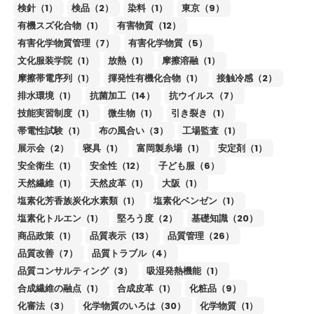
検針（1）
検品（2）
染料（1）
東京（9）
有機スズ化合物（1）
有害物質（12）
有害化学物質管理（7）
有害化学物質（5）
文化服装学院（1）
放熱（1）
摩擦溶融（1）
摩擦帯電序列（1）
揮発性有機化合物（1）
接触冷感（2）
排水環境（1）
抗菌加工（14）
抗ウイルス（7）
技能実習制度（1）
微生物（1）
引き裂き（1）
帯電性試験（1）
布の風合い（3）
工場監査（1）
展示会（2）
寝具（1）
富岡製糸場（1）
安定剤（1）
安全衛生（1）
安全性（12）
子ども服（6）
天然繊維（1）
天然皮革（1）
大阪（1）
塩素化芳香族炭化水素類（1）
塩素化ベンゼン（1）
塩素化トルエン（1）
堅ろう度（2）
基礎知識（20）
商品政策（1）
品質表示（13）
品質管理（26）
品質改善（7）
品質トラブル（4）
品質コンサルティング（3）
吸湿発熱機能（1）
合成繊維の融点（1）
合成皮革（1）
化粧品（9）
化審法（3）
化学物質のいろは（30）
化学物質（1）