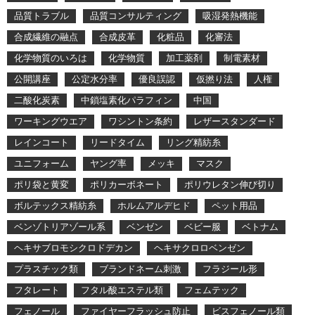
品質トラブル
品質コンサルティング
吸湿発熱機能
合成繊維の融点
合成皮革
化粧品
化審法
化学物質のいろは
化学物質
加工薬剤
制電素材
公開講座
公定水分率
優良誤認
仮撚り法
人権
二酸化炭素
中鎖塩素化パラフィン
中国
ワーキングウエア
ワシントン条約
レザースタンダード
レインコート
リードタイム
リング精紡糸
ユニフォーム
ヤング率
メッキ
マスク
ポリ袋と黄変
ポリカーボネート
ポリウレタン伸び切り
ボルテックス精紡糸
ホルムアルデヒド
ペット用品
ベンゾトリアゾール系
ベンゼン
ベビー服
ベトナム
ヘキサブロモシクロドデカン
ヘキサクロロベンゼン
プラスチック類
ブランドネーム刺激
フラジール形
フタレート
フタル酸エステル類
フェムテック
フェノール
ファイヤーフラッシュ防止
ビスフェノール類