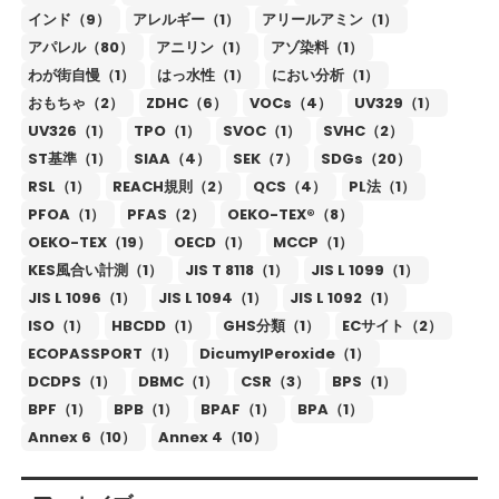
インド（9）
アレルギー（1）
アリールアミン（1）
アパレル（80）
アニリン（1）
アゾ染料（1）
わが街自慢（1）
はっ水性（1）
におい分析（1）
おもちゃ（2）
ZDHC（6）
VOCs（4）
UV329（1）
UV326（1）
TPO（1）
SVOC（1）
SVHC（2）
ST基準（1）
SIAA（4）
SEK（7）
SDGs（20）
RSL（1）
REACH規則（2）
QCS（4）
PL法（1）
PFOA（1）
PFAS（2）
OEKO-TEX®（8）
OEKO-TEX（19）
OECD（1）
MCCP（1）
KES風合い計測（1）
JIS T 8118（1）
JIS L 1099（1）
JIS L 1096（1）
JIS L 1094（1）
JIS L 1092（1）
ISO（1）
HBCDD（1）
GHS分類（1）
ECサイト（2）
ECOPASSPORT（1）
DicumylPeroxide（1）
DCDPS（1）
DBMC（1）
CSR（3）
BPS（1）
BPF（1）
BPB（1）
BPAF（1）
BPA（1）
Annex 6（10）
Annex 4（10）