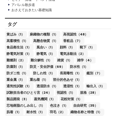
アパレル散歩道
おさえておきたい基礎知識
タグ
黄ばみ（1）
麻織物の種類（1）
高視認性（48）
高蓄積性（1）
高懸念物質（1）
香粧品（7）
食品衛生法（1）
風合い（1）
顔料（1）
靴下（1）
静電気対策（1）
静電気（1）
電気泳動法（2）
難燃剤（2）
難分解性（1）
雑貨（1）
雑学（4）
防腐剤（1）
防災・安全評価（69）
防水性（1）
防ダニ性（1）
防しわ性（1）
長期毒性（1）
鑑別（7）
重金属（1）
重ね着（1）
部分的色あせ（1）
通気性試験（1）
透湿防水（1）
透湿性（1）
輸出入（1）
試験担当者のひとり言（24）
視認性（1）
規格（28）
製品開発（3）
蒸気機関（1）
花粉対策（1）
芯地樹脂のしみ出し（1）
色泣き（1）
自由研究（35）
肌着（1）
耐水性（1）
羽毛（2）
織物名称と特徴（1）