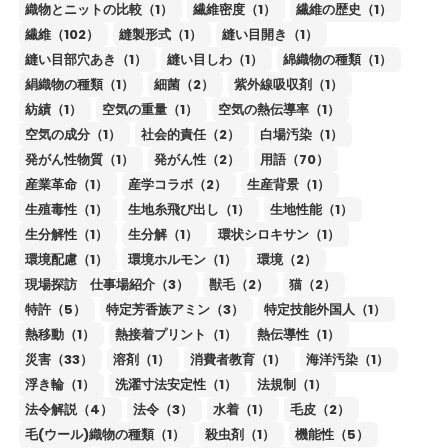
織物とニットの比較（1）
繊維密度（1）
繊維の歴史（1）
繊維（102）
縫製形式（1）
縫い目開き（1）
縫い目部穴あき（1）
縫い目しわ（1）
綿織物の種類（1）
絹織物の種類（1）
細菌（2）
紫外線吸収剤（1）
紡績（1）
空気の重量（1）
空気の熱伝導率（1）
空気の成分（1）
社会的責任（2）
白場汚染（1）
発がん性物質（1）
発がん性（2）
用語（70）
産業革命（1）
産学コラボ（2）
生産背景（1）
生殖毒性（1）
生地糸飛び出し（1）
生地性能（1）
生分解性（1）
生分解（1）
環状シロキサン（1）
環境配慮（1）
環境ホルモン（1）
環境（2）
現場探訪 仕事場紹介（3）
獣毛（2）
猫（2）
特許（5）
特定芳香族アミン（3）
特定技能外国人（1）
熱移動（1）
熱接着プリント（1）
熱伝導性（1）
災害（33）
溶剤（1）
消費者教育（1）
海洋汚染（1）
浮き輪（1）
洗濯寸法安定性（1）
法規制（1）
法令解説（4）
法令（3）
水着（1）
毛皮（2）
毛(ウール)織物の種類（1）
殺虫剤（1）
機能性（5）