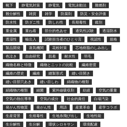
靴下
静電気対策
静電気
電気泳動法
難燃剤
難分解性
雑貨
雑学
防腐剤
防災・安全評価
防水性
防ダニ性
防しわ性
長期毒性
鑑別
重金属
重ね着
部分的色あせ
通気性試験
透湿防水
透湿性
輸出入
試験担当者のひとり言
視認性
規格
製品開発
蒸気機関
花粉対策
芯地樹脂のしみ出し
色泣き
自由研究
肌着
耐水性
羽毛
織物名称と特徴
織物とニットの比較
繊維密度
繊維の歴史
繊維
縫製形式
縫い目開き
縫い目部穴あき
縫い目しわ
綿織物の種類
絹織物の種類
細菌
紫外線吸収剤
紡績
空気の重量
空気の熱伝導率
空気の成分
社会的責任
白場汚染
発がん性物質
発がん性
用語
産業革命
産学コラボ
生産背景
生殖毒性
生地糸飛び出し
生地性能
生分解性
生分解
環状シロキサン
環境配慮