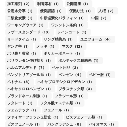
加工薬剤（2）
制電素材（1）
公開講座（1）
公定水分率（1）
優良誤認（1）
仮撚り法（1）
人権（2）
二酸化炭素（1）
中鎖塩素化パラフィン（1）
中国（2）
ワーキングウエア（1）
ワシントン条約（1）
レザースタンダード（10）
レインコート（1）
リードタイム（1）
リング精紡糸（1）
ユニフォーム（4）
ヤング率（1）
メッキ（1）
マスク（12）
ポリ袋と黄変（1）
ポリカーボネート（1）
ポリウレタン伸び切り（1）
ボルテックス精紡糸（1）
ホルムアルデヒド（7）
ペット用品（2）
ベンゾトリアゾール系（1）
ベンゼン（4）
ベビー服（1）
ベトナム（3）
ヘキサブロモシクロドデカン（1）
ヘキサクロロベンゼン（1）
プラスチック類（3）
ブランドネーム刺激（1）
フラジール形（1）
フタレート（1）
フタル酸エステル類（1）
フェムテック（1）
フェノール（1）
ファイヤーフラッシュ防止（1）
ビスフェノール類（1）
ビスフェノール（1）
バングラデシュ（6）
バイオマス（1）