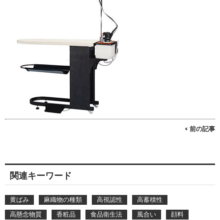
< 前の記事
関連キーワード
黄ばみ
麻織物の種類
高視認性
高蓄積性
高懸念物質
香粧品
食品衛生法
風合い
顔料