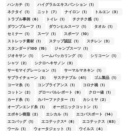
ハンカチ（1）
ハイグラルエキスパンション（1）
ネクタイ（1）
ニット（7）
ナイロン（1）
トルエン（3）
トラブル事例（6）
トイレ（1）
チクチク感（1）
ダウンプルーフ（1）
ダウンヒルスーツ（1）
タオル（1）
セミナー（1）
スーツ（1）
スポーツ（10）
ストレッチ素材（1）
ステップ認証（1）
スチレン（3）
スタンダード100（15）
ジャンプスーツ（1）
ジオキサン（1）
シームパッカリング（1）
シリコーン（1）
シャツ（2）
シクロヘキサノン（3）
サーモマイグレーション（1）
サーマルマネキン（1）
サプライチェーン（3）
サステナブル（41）
ゴム製品（1）
コーマ糸（1）
コンプライアンス（1）
コロナ禍（1）
コットン（2）
グローバルレポート（9）
クロー値（1）
カード糸（1）
カバーファクター（1）
カシミヤ（2）
オープンエンド糸（1）
オーガニックコットン（1）
エポキシ樹脂（2）
エシカル（1）
エコパスポート（14）
エコバッグ（1）
エコテックス®（8）
エコテックス（63）
ウール（1）
ウォータジェット（1）
ウイルス（4）