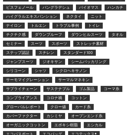
ビスフェノール
バングラデシュ
バイオマス
ハンカチ
ハイグラルエキスパンション
ネクタイ
ニット
ナイロン
トルエン
トラブル事例
トイレ
チクチク感
ダウンプルーフ
ダウンヒルスーツ
タオル
セミナー
スーツ
スポーツ
ストレッチ素材
ステップ認証
スチレン
スタンダード100
ジャンプスーツ
ジオキサン
シームパッカリング
シリコーン
シャツ
シクロヘキサノン
サーモマイグレーション
サーマルマネキン
サプライチェーン
サステナブル
ゴム製品
コーマ糸
コンプライアンス
コロナ禍
コットン
グローバルレポート
クロー値
カード糸
カバーファクター
カシミヤ
オープンエンド糸
オーガニックコットン
エポキシ樹脂
エシカル
エコパスポート
エコバッグ
エコテックス®