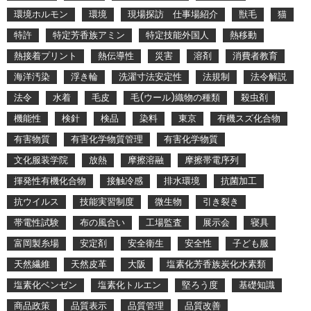
環境ホルモン
環境
現場探訪 仕事場紹介
獣毛
猫
特許
特定芳香族アミン
特定技能外国人
熱移動
熱接着プリント
熱伝導性
災害
溶剤
消費者教育
海洋汚染
浮き輪
洗濯寸法安定性
法規制
法令解説
法令
水着
毛皮
毛(ウール)織物の種類
殺虫剤
機能性
検針
検品
染料
東京
有機スズ化合物
有害物質
有害化学物質管理
有害化学物質
文化服装学院
放熱
摩擦溶融
摩擦帯電序列
揮発性有機化合物
接触冷感
排水環境
抗菌加工
抗ウイルス
技能実習制度
微生物
引き裂き
帯電性試験
布の風合い
工場監査
展示会
寝具
富岡製糸場
安定剤
安全衛生
安全性
子ども服
天然繊維
天然皮革
大阪
塩素化芳香族炭化水素類
塩素化ベンゼン
塩素化トルエン
堅ろう度
基礎知識
商品政策
品質表示
品質管理
品質改善