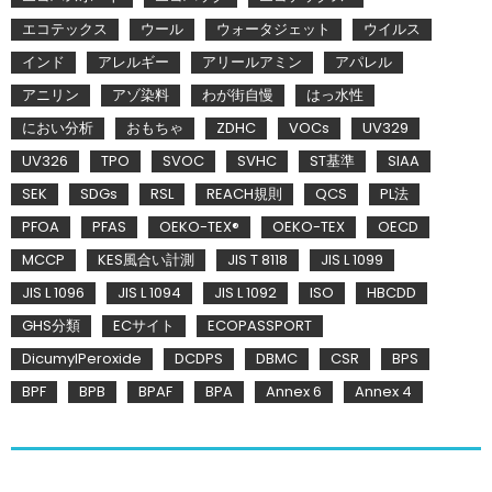
エコテックス
ウール
ウォータジェット
ウイルス
インド
アレルギー
アリールアミン
アパレル
アニリン
アゾ染料
わが街自慢
はっ水性
におい分析
おもちゃ
ZDHC
VOCs
UV329
UV326
TPO
SVOC
SVHC
ST基準
SIAA
SEK
SDGs
RSL
REACH規則
QCS
PL法
PFOA
PFAS
OEKO-TEX®
OEKO-TEX
OECD
MCCP
KES風合い計測
JIS T 8118
JIS L 1099
JIS L 1096
JIS L 1094
JIS L 1092
ISO
HBCDD
GHS分類
ECサイト
ECOPASSPORT
DicumylPeroxide
DCDPS
DBMC
CSR
BPS
BPF
BPB
BPAF
BPA
Annex 6
Annex 4