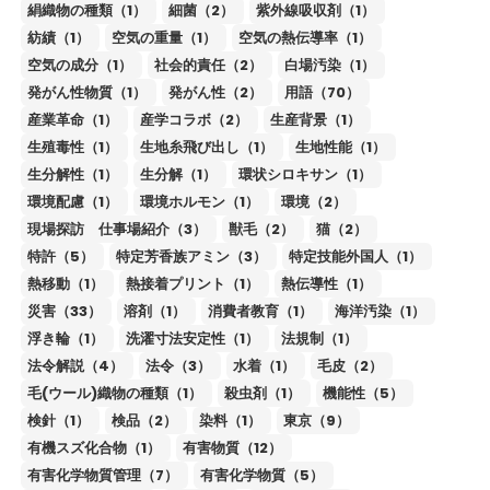
絹織物の種類（1）
細菌（2）
紫外線吸収剤（1）
紡績（1）
空気の重量（1）
空気の熱伝導率（1）
空気の成分（1）
社会的責任（2）
白場汚染（1）
発がん性物質（1）
発がん性（2）
用語（70）
産業革命（1）
産学コラボ（2）
生産背景（1）
生殖毒性（1）
生地糸飛び出し（1）
生地性能（1）
生分解性（1）
生分解（1）
環状シロキサン（1）
環境配慮（1）
環境ホルモン（1）
環境（2）
現場探訪 仕事場紹介（3）
獣毛（2）
猫（2）
特許（5）
特定芳香族アミン（3）
特定技能外国人（1）
熱移動（1）
熱接着プリント（1）
熱伝導性（1）
災害（33）
溶剤（1）
消費者教育（1）
海洋汚染（1）
浮き輪（1）
洗濯寸法安定性（1）
法規制（1）
法令解説（4）
法令（3）
水着（1）
毛皮（2）
毛(ウール)織物の種類（1）
殺虫剤（1）
機能性（5）
検針（1）
検品（2）
染料（1）
東京（9）
有機スズ化合物（1）
有害物質（12）
有害化学物質管理（7）
有害化学物質（5）