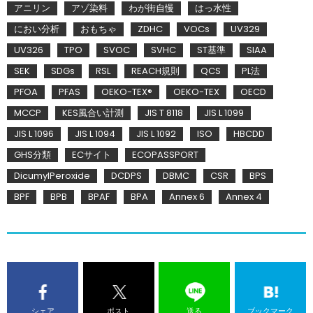
アニリン
アゾ染料
わが街自慢
はっ水性
におい分析
おもちゃ
ZDHC
VOCs
UV329
UV326
TPO
SVOC
SVHC
ST基準
SIAA
SEK
SDGs
RSL
REACH規則
QCS
PL法
PFOA
PFAS
OEKO-TEX®
OEKO-TEX
OECD
MCCP
KES風合い計測
JIS T 8118
JIS L 1099
JIS L 1096
JIS L 1094
JIS L 1092
ISO
HBCDD
GHS分類
ECサイト
ECOPASSPORT
DicumylPeroxide
DCDPS
DBMC
CSR
BPS
BPF
BPB
BPAF
BPA
Annex 6
Annex 4
シェア
ポスト
送る
ブックマーク