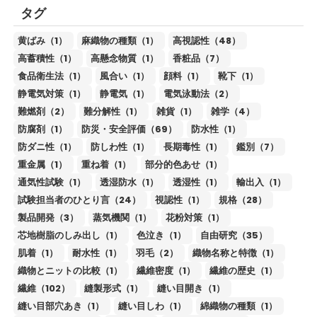
タグ
黄ばみ（1）
麻織物の種類（1）
高視認性（48）
高蓄積性（1）
高懸念物質（1）
香粧品（7）
食品衛生法（1）
風合い（1）
顔料（1）
靴下（1）
静電気対策（1）
静電気（1）
電気泳動法（2）
難燃剤（2）
難分解性（1）
雑貨（1）
雑学（4）
防腐剤（1）
防災・安全評価（69）
防水性（1）
防ダニ性（1）
防しわ性（1）
長期毒性（1）
鑑別（7）
重金属（1）
重ね着（1）
部分的色あせ（1）
通気性試験（1）
透湿防水（1）
透湿性（1）
輸出入（1）
試験担当者のひとり言（24）
視認性（1）
規格（28）
製品開発（3）
蒸気機関（1）
花粉対策（1）
芯地樹脂のしみ出し（1）
色泣き（1）
自由研究（35）
肌着（1）
耐水性（1）
羽毛（2）
織物名称と特徴（1）
織物とニットの比較（1）
繊維密度（1）
繊維の歴史（1）
繊維（102）
縫製形式（1）
縫い目開き（1）
縫い目部穴あき（1）
縫い目しわ（1）
綿織物の種類（1）