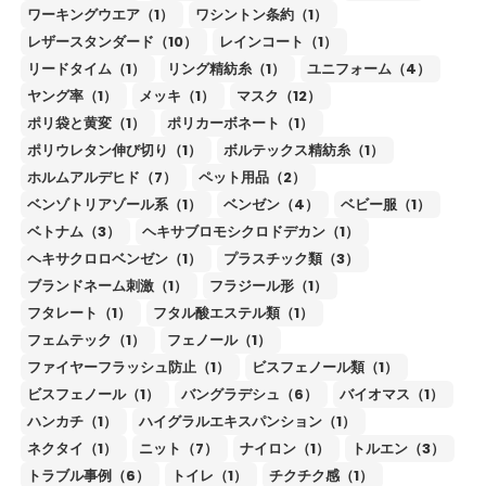
ワーキングウエア（1）
ワシントン条約（1）
レザースタンダード（10）
レインコート（1）
リードタイム（1）
リング精紡糸（1）
ユニフォーム（4）
ヤング率（1）
メッキ（1）
マスク（12）
ポリ袋と黄変（1）
ポリカーボネート（1）
ポリウレタン伸び切り（1）
ボルテックス精紡糸（1）
ホルムアルデヒド（7）
ペット用品（2）
ベンゾトリアゾール系（1）
ベンゼン（4）
ベビー服（1）
ベトナム（3）
ヘキサブロモシクロドデカン（1）
ヘキサクロロベンゼン（1）
プラスチック類（3）
ブランドネーム刺激（1）
フラジール形（1）
フタレート（1）
フタル酸エステル類（1）
フェムテック（1）
フェノール（1）
ファイヤーフラッシュ防止（1）
ビスフェノール類（1）
ビスフェノール（1）
バングラデシュ（6）
バイオマス（1）
ハンカチ（1）
ハイグラルエキスパンション（1）
ネクタイ（1）
ニット（7）
ナイロン（1）
トルエン（3）
トラブル事例（6）
トイレ（1）
チクチク感（1）