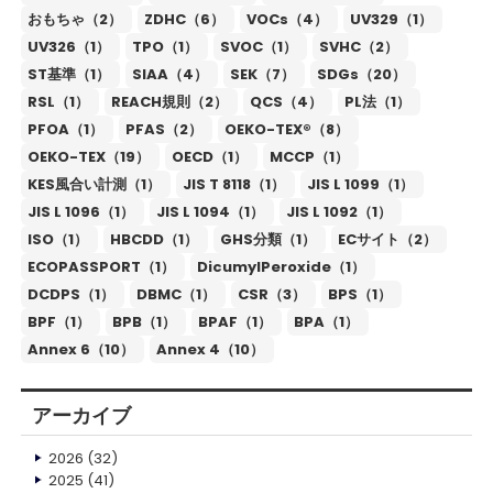
おもちゃ（2）
ZDHC（6）
VOCs（4）
UV329（1）
UV326（1）
TPO（1）
SVOC（1）
SVHC（2）
ST基準（1）
SIAA（4）
SEK（7）
SDGs（20）
RSL（1）
REACH規則（2）
QCS（4）
PL法（1）
PFOA（1）
PFAS（2）
OEKO-TEX®（8）
OEKO-TEX（19）
OECD（1）
MCCP（1）
KES風合い計測（1）
JIS T 8118（1）
JIS L 1099（1）
JIS L 1096（1）
JIS L 1094（1）
JIS L 1092（1）
ISO（1）
HBCDD（1）
GHS分類（1）
ECサイト（2）
ECOPASSPORT（1）
DicumylPeroxide（1）
DCDPS（1）
DBMC（1）
CSR（3）
BPS（1）
BPF（1）
BPB（1）
BPAF（1）
BPA（1）
Annex 6（10）
Annex 4（10）
アーカイブ
2026
(32)
2025
(41)