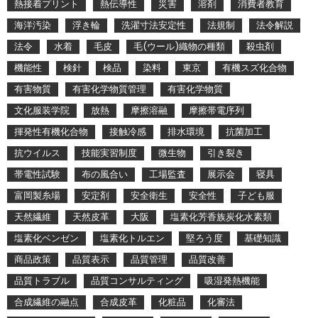
熱接着プリント
熱伝導性
災害
溶剤
消費者教育
海洋汚染
浮き輪
洗濯寸法安定性
法規制
法令解説
法令
水着
毛皮
毛(ウール)織物の種類
殺虫剤
機能性
検針
検品
染料
東京
有機スズ化合物
有害物質
有害化学物質管理
有害化学物質
文化服装学院
放熱
摩擦溶融
摩擦帯電序列
揮発性有機化合物
接触冷感
排水環境
抗菌加工
抗ウイルス
技能実習制度
微生物
引き裂き
帯電性試験
布の風合い
工場監査
展示会
寝具
富岡製糸場
安定剤
安全衛生
安全性
子ども服
天然繊維
天然皮革
大阪
塩素化芳香族炭化水素類
塩素化ベンゼン
塩素化トルエン
堅ろう度
基礎知識
商品政策
品質表示
品質管理
品質改善
品質トラブル
品質コンサルティング
吸湿発熱機能
合成繊維の融点
合成皮革
化粧品
化審法