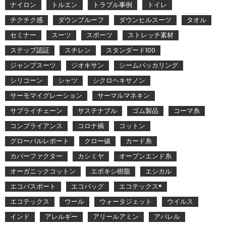
ナイロン
トルエン
トラブル事例
トイレ
チクチク感
ダウンプルーフ
ダウンヒルスーツ
タオル
セミナー
スーツ
スポーツ
ストレッチ素材
ステップ認証
スチレン
スタンダード100
ジャンプスーツ
ジオキサン
シームパッカリング
シリコーン
シャツ
シクロヘキサノン
サーモマイグレーション
サーマルマネキン
サプライチェーン
サステナブル
ゴム製品
コーマ糸
コンプライアンス
コロナ禍
コットン
グローバルレポート
クロー値
カード糸
カバーファクター
カシミヤ
オープンエンド糸
オーガニックコットン
エポキシ樹脂
エシカル
エコパスポート
エコバッグ
エコテックス®
エコテックス
ウール
ウォータジェット
ウイルス
インド
アレルギー
アリールアミン
アパレル