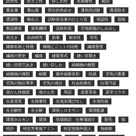
防水性
防ダニ性
防しわ性
長期毒性
鑑別
重金属
重ね着
部分的色あせ
通気性試験
透湿防水
透湿性
輸出入
試験担当者のひとり言
視認性
規格
製品開発
蒸気機関
花粉対策
芯地樹脂のしみ出し
色泣き
自由研究
肌着
耐水性
羽毛
織物名称と特徴
織物とニットの比較
繊維密度
繊維の歴史
繊維
縫製形式
縫い目開き
縫い目部穴あき
縫い目しわ
綿織物の種類
絹織物の種類
細菌
紫外線吸収剤
紡績
空気の重量
空気の熱伝導率
空気の成分
社会的責任
白場汚染
発がん性物質
発がん性
用語
産業革命
産学コラボ
生産背景
生殖毒性
生地糸飛び出し
生地性能
生分解性
生分解
環状シロキサン
環境配慮
環境ホルモン
環境
現場探訪 仕事場紹介
獣毛
猫
特許
特定芳香族アミン
特定技能外国人
熱移動