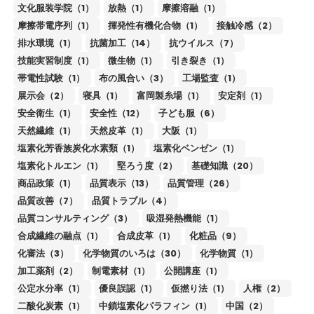
文化服装学院（1）
放熱（1）
摩擦溶融（1）
摩擦帯電序列（1）
揮発性有機化合物（1）
接触冷感（2）
排水環境（1）
抗菌加工（14）
抗ウイルス（7）
技能実習制度（1）
微生物（1）
引き裂き（1）
帯電性試験（1）
布の風合い（3）
工場監査（1）
展示会（2）
寝具（1）
富岡製糸場（1）
安定剤（1）
安全衛生（1）
安全性（12）
子ども服（6）
天然繊維（1）
天然皮革（1）
大阪（1）
塩素化芳香族炭化水素類（1）
塩素化ベンゼン（1）
塩素化トルエン（1）
堅ろう度（2）
基礎知識（20）
商品政策（1）
品質表示（13）
品質管理（26）
品質改善（7）
品質トラブル（4）
品質コンサルティング（3）
吸湿発熱機能（1）
合成繊維の融点（1）
合成皮革（1）
化粧品（9）
化審法（3）
化学物質のいろは（30）
化学物質（1）
加工薬剤（2）
制電素材（1）
公開講座（1）
公定水分率（1）
優良誤認（1）
仮撚り法（1）
人権（2）
二酸化炭素（1）
中鎖塩素化パラフィン（1）
中国（2）