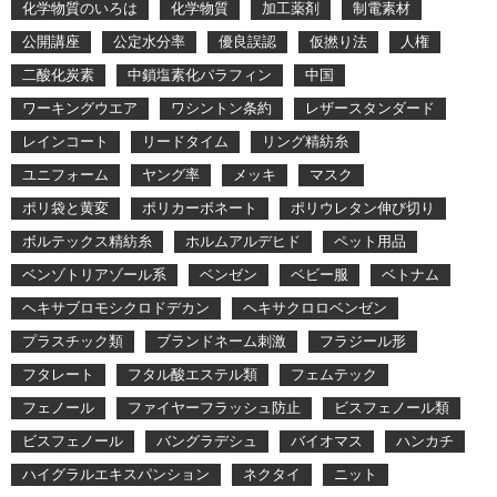
化学物質のいろは
化学物質
加工薬剤
制電素材
公開講座
公定水分率
優良誤認
仮撚り法
人権
二酸化炭素
中鎖塩素化パラフィン
中国
ワーキングウエア
ワシントン条約
レザースタンダード
レインコート
リードタイム
リング精紡糸
ユニフォーム
ヤング率
メッキ
マスク
ポリ袋と黄変
ポリカーボネート
ポリウレタン伸び切り
ボルテックス精紡糸
ホルムアルデヒド
ペット用品
ベンゾトリアゾール系
ベンゼン
ベビー服
ベトナム
ヘキサブロモシクロドデカン
ヘキサクロロベンゼン
プラスチック類
ブランドネーム刺激
フラジール形
フタレート
フタル酸エステル類
フェムテック
フェノール
ファイヤーフラッシュ防止
ビスフェノール類
ビスフェノール
バングラデシュ
バイオマス
ハンカチ
ハイグラルエキスパンション
ネクタイ
ニット