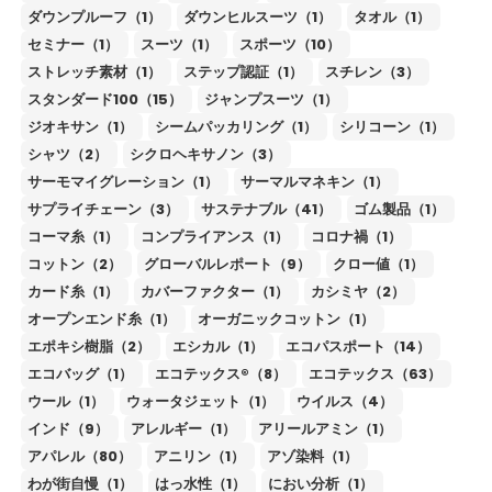
ダウンプルーフ（1）
ダウンヒルスーツ（1）
タオル（1）
セミナー（1）
スーツ（1）
スポーツ（10）
ストレッチ素材（1）
ステップ認証（1）
スチレン（3）
スタンダード100（15）
ジャンプスーツ（1）
ジオキサン（1）
シームパッカリング（1）
シリコーン（1）
シャツ（2）
シクロヘキサノン（3）
サーモマイグレーション（1）
サーマルマネキン（1）
サプライチェーン（3）
サステナブル（41）
ゴム製品（1）
コーマ糸（1）
コンプライアンス（1）
コロナ禍（1）
コットン（2）
グローバルレポート（9）
クロー値（1）
カード糸（1）
カバーファクター（1）
カシミヤ（2）
オープンエンド糸（1）
オーガニックコットン（1）
エポキシ樹脂（2）
エシカル（1）
エコパスポート（14）
エコバッグ（1）
エコテックス®（8）
エコテックス（63）
ウール（1）
ウォータジェット（1）
ウイルス（4）
インド（9）
アレルギー（1）
アリールアミン（1）
アパレル（80）
アニリン（1）
アゾ染料（1）
わが街自慢（1）
はっ水性（1）
におい分析（1）