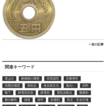
< 前の記事
関連キーワード
黄ばみ
麻織物の種類
高視認性
高蓄積性
高懸念物質
香粧品
食品衛生法
風合い
顔料
靴下
静電気対策
静電気
電気泳動法
難燃剤
難分解性
雑貨
雑学
防腐剤
防災・安全評価