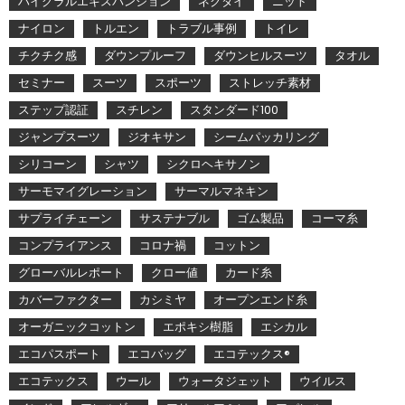
ハイグラルエキスパンション
ネクタイ
ニット
ナイロン
トルエン
トラブル事例
トイレ
チクチク感
ダウンプルーフ
ダウンヒルスーツ
タオル
セミナー
スーツ
スポーツ
ストレッチ素材
ステップ認証
スチレン
スタンダード100
ジャンプスーツ
ジオキサン
シームパッカリング
シリコーン
シャツ
シクロヘキサノン
サーモマイグレーション
サーマルマネキン
サプライチェーン
サステナブル
ゴム製品
コーマ糸
コンプライアンス
コロナ禍
コットン
グローバルレポート
クロー値
カード糸
カバーファクター
カシミヤ
オープンエンド糸
オーガニックコットン
エポキシ樹脂
エシカル
エコパスポート
エコバッグ
エコテックス®
エコテックス
ウール
ウォータジェット
ウイルス