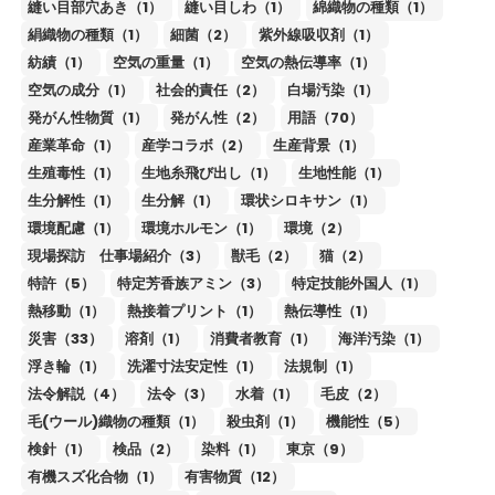
縫い目部穴あき（1）
縫い目しわ（1）
綿織物の種類（1）
絹織物の種類（1）
細菌（2）
紫外線吸収剤（1）
紡績（1）
空気の重量（1）
空気の熱伝導率（1）
空気の成分（1）
社会的責任（2）
白場汚染（1）
発がん性物質（1）
発がん性（2）
用語（70）
産業革命（1）
産学コラボ（2）
生産背景（1）
生殖毒性（1）
生地糸飛び出し（1）
生地性能（1）
生分解性（1）
生分解（1）
環状シロキサン（1）
環境配慮（1）
環境ホルモン（1）
環境（2）
現場探訪 仕事場紹介（3）
獣毛（2）
猫（2）
特許（5）
特定芳香族アミン（3）
特定技能外国人（1）
熱移動（1）
熱接着プリント（1）
熱伝導性（1）
災害（33）
溶剤（1）
消費者教育（1）
海洋汚染（1）
浮き輪（1）
洗濯寸法安定性（1）
法規制（1）
法令解説（4）
法令（3）
水着（1）
毛皮（2）
毛(ウール)織物の種類（1）
殺虫剤（1）
機能性（5）
検針（1）
検品（2）
染料（1）
東京（9）
有機スズ化合物（1）
有害物質（12）