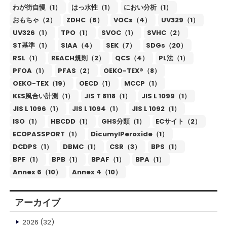
わが街自慢（1）
はっ水性（1）
におい分析（1）
おもちゃ（2）
ZDHC（6）
VOCs（4）
UV329（1）
UV326（1）
TPO（1）
SVOC（1）
SVHC（2）
ST基準（1）
SIAA（4）
SEK（7）
SDGs（20）
RSL（1）
REACH規則（2）
QCS（4）
PL法（1）
PFOA（1）
PFAS（2）
OEKO-TEX®（8）
OEKO-TEX（19）
OECD（1）
MCCP（1）
KES風合い計測（1）
JIS T 8118（1）
JIS L 1099（1）
JIS L 1096（1）
JIS L 1094（1）
JIS L 1092（1）
ISO（1）
HBCDD（1）
GHS分類（1）
ECサイト（2）
ECOPASSPORT（1）
DicumylPeroxide（1）
DCDPS（1）
DBMC（1）
CSR（3）
BPS（1）
BPF（1）
BPB（1）
BPAF（1）
BPA（1）
Annex 6（10）
Annex 4（10）
アーカイブ
2026
(32)