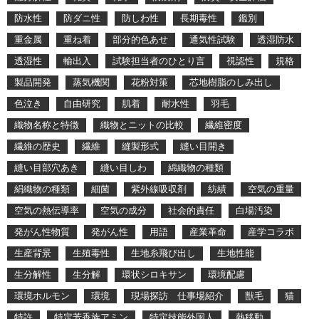
防水性
防ダニ性
防しわ性
長期毒性
鑑別
重金属
重ね着
部分的色あせ
通気性試験
透湿防水
透湿性
輸出入
試験担当者のひとり言
視認性
規格
製品開発
蒸気機関
花粉対策
芯地樹脂のしみ出し
色泣き
自由研究
肌着
耐水性
羽毛
織物名称と特徴
織物とニットの比較
繊維密度
繊維の歴史
繊維
縫製形式
縫い目開き
縫い目部穴あき
縫い目しわ
綿織物の種類
絹織物の種類
細菌
紫外線吸収剤
紡績
空気の重量
空気の熱伝導率
空気の成分
社会的責任
白場汚染
発がん性物質
発がん性
用語
産業革命
産学コラボ
生産背景
生殖毒性
生地糸飛び出し
生地性能
生分解性
生分解
環状シロキサン
環境配慮
環境ホルモン
環境
現場探訪 仕事場紹介
獣毛
猫
特許
特定芳香族アミン
特定技能外国人
熱移動