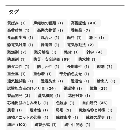
タグ
黄ばみ（1）
麻織物の種類（1）
高視認性（48）
高蓄積性（1）
高懸念物質（1）
香粧品（7）
食品衛生法（1）
風合い（1）
顔料（1）
靴下（1）
静電気対策（1）
静電気（1）
電気泳動法（2）
難燃剤（2）
難分解性（1）
雑貨（1）
雑学（4）
防腐剤（1）
防災・安全評価（69）
防水性（1）
防ダニ性（1）
防しわ性（1）
長期毒性（1）
鑑別（7）
重金属（1）
重ね着（1）
部分的色あせ（1）
通気性試験（1）
透湿防水（1）
透湿性（1）
輸出入（1）
試験担当者のひとり言（24）
視認性（1）
規格（28）
製品開発（3）
蒸気機関（1）
花粉対策（1）
芯地樹脂のしみ出し（1）
色泣き（1）
自由研究（35）
肌着（1）
耐水性（1）
羽毛（2）
織物名称と特徴（1）
織物とニットの比較（1）
繊維密度（1）
繊維の歴史（1）
繊維（102）
縫製形式（1）
縫い目開き（1）