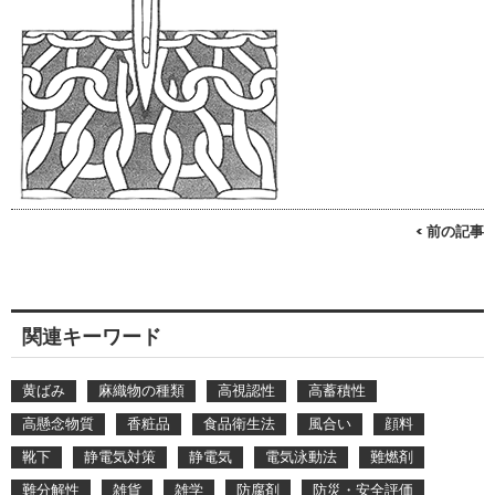
< 前の記事
関連キーワード
黄ばみ
麻織物の種類
高視認性
高蓄積性
高懸念物質
香粧品
食品衛生法
風合い
顔料
靴下
静電気対策
静電気
電気泳動法
難燃剤
難分解性
雑貨
雑学
防腐剤
防災・安全評価