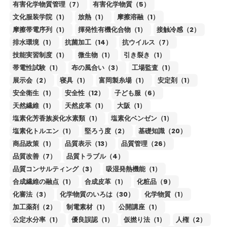
有害化学物質管理（7）
有害化学物質（5）
文化服装学院（1）
放熱（1）
摩擦溶融（1）
摩擦帯電序列（1）
揮発性有機化合物（1）
接触冷感（2）
排水環境（1）
抗菌加工（14）
抗ウイルス（7）
技能実習制度（1）
微生物（1）
引き裂き（1）
帯電性試験（1）
布の風合い（3）
工場監査（1）
展示会（2）
寝具（1）
富岡製糸場（1）
安定剤（1）
安全衛生（1）
安全性（12）
子ども服（6）
天然繊維（1）
天然皮革（1）
大阪（1）
塩素化芳香族炭化水素類（1）
塩素化ベンゼン（1）
塩素化トルエン（1）
堅ろう度（2）
基礎知識（20）
商品政策（1）
品質表示（13）
品質管理（26）
品質改善（7）
品質トラブル（4）
品質コンサルティング（3）
吸湿発熱機能（1）
合成繊維の融点（1）
合成皮革（1）
化粧品（9）
化審法（3）
化学物質のいろは（30）
化学物質（1）
加工薬剤（2）
制電素材（1）
公開講座（1）
公定水分率（1）
優良誤認（1）
仮撚り法（1）
人権（2）