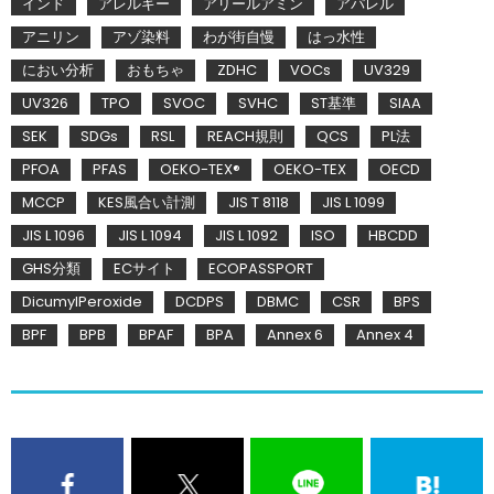
インド
アレルギー
アリールアミン
アパレル
アニリン
アゾ染料
わが街自慢
はっ水性
におい分析
おもちゃ
ZDHC
VOCs
UV329
UV326
TPO
SVOC
SVHC
ST基準
SIAA
SEK
SDGs
RSL
REACH規則
QCS
PL法
PFOA
PFAS
OEKO-TEX®
OEKO-TEX
OECD
MCCP
KES風合い計測
JIS T 8118
JIS L 1099
JIS L 1096
JIS L 1094
JIS L 1092
ISO
HBCDD
GHS分類
ECサイト
ECOPASSPORT
DicumylPeroxide
DCDPS
DBMC
CSR
BPS
BPF
BPB
BPAF
BPA
Annex 6
Annex 4