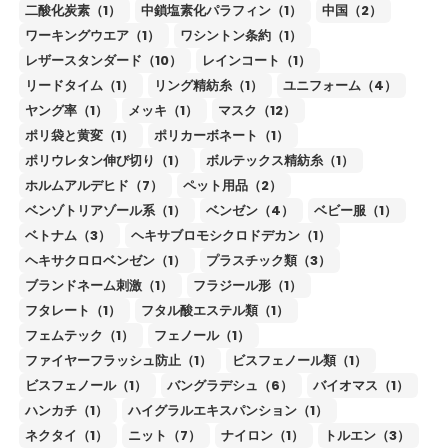
二酸化炭素（1）
中鎖塩素化パラフィン（1）
中国（2）
ワーキングウエア（1）
ワシントン条約（1）
レザースタンダード（10）
レインコート（1）
リードタイム（1）
リング精紡糸（1）
ユニフォーム（4）
ヤング率（1）
メッキ（1）
マスク（12）
ポリ袋と黄変（1）
ポリカーボネート（1）
ポリウレタン伸び切り（1）
ボルテックス精紡糸（1）
ホルムアルデヒド（7）
ペット用品（2）
ベンゾトリアゾール系（1）
ベンゼン（4）
ベビー服（1）
ベトナム（3）
ヘキサブロモシクロドデカン（1）
ヘキサクロロベンゼン（1）
プラスチック類（3）
ブランドネーム刺激（1）
フラジール形（1）
フタレート（1）
フタル酸エステル類（1）
フェムテック（1）
フェノール（1）
ファイヤーフラッシュ防止（1）
ビスフェノール類（1）
ビスフェノール（1）
バングラデシュ（6）
バイオマス（1）
ハンカチ（1）
ハイグラルエキスパンション（1）
ネクタイ（1）
ニット（7）
ナイロン（1）
トルエン（3）