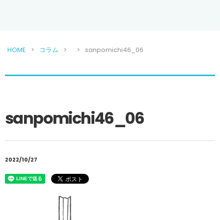
HOME
コラム
sanpomichi46_06
sanpomichi46_06
2022/10/27