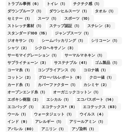
トラブル事例（6）
トイレ（1）
チクチク感（1）
ダウンプルーフ（1）
ダウンヒルスーツ（1）
タオル（1）
セミナー（1）
スーツ（1）
スポーツ（10）
ストレッチ素材（1）
ステップ認証（1）
スチレン（3）
スタンダード100（15）
ジャンプスーツ（1）
ジオキサン（1）
シームパッカリング（1）
シリコーン（1）
シャツ（2）
シクロヘキサノン（3）
サーモマイグレーション（1）
サーマルマネキン（1）
サプライチェーン（3）
サステナブル（41）
ゴム製品（1）
コーマ糸（1）
コンプライアンス（1）
コロナ禍（1）
コットン（2）
グローバルレポート（9）
クロー値（1）
カード糸（1）
カバーファクター（1）
カシミヤ（2）
オープンエンド糸（1）
オーガニックコットン（1）
エポキシ樹脂（2）
エシカル（1）
エコパスポート（14）
エコバッグ（1）
エコテックス®（8）
エコテックス（63）
ウール（1）
ウォータジェット（1）
ウイルス（4）
インド（9）
アレルギー（1）
アリールアミン（1）
アパレル（80）
アニリン（1）
アゾ染料（1）