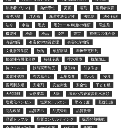
熱接着プリント
熱伝導性
災害
溶剤
消費者教育
海洋汚染
浮き輪
洗濯寸法安定性
法規制
法令解説
法令
水着
毛皮
毛(ウール)織物の種類
殺虫剤
機能性
検針
検品
染料
東京
有機スズ化合物
有害物質
有害化学物質管理
有害化学物質
文化服装学院
放熱
摩擦溶融
摩擦帯電序列
揮発性有機化合物
接触冷感
排水環境
抗菌加工
抗ウイルス
技能実習制度
微生物
引き裂き
帯電性試験
布の風合い
工場監査
展示会
寝具
富岡製糸場
安定剤
安全衛生
安全性
子ども服
天然繊維
天然皮革
大阪
塩素化芳香族炭化水素類
塩素化ベンゼン
塩素化トルエン
堅ろう度
基礎知識
商品政策
品質表示
品質管理
品質改善
品質トラブル
品質コンサルティング
吸湿発熱機能
合成繊維の融点
合成皮革
化粧品
化審法