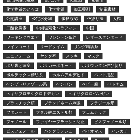
化学物質のいろは
化学物質
加工薬剤
制電素材
公開講座
公定水分率
優良誤認
仮撚り法
人権
二酸化炭素
中鎖塩素化パラフィン
中国
ワーキングウエア
ワシントン条約
レザースタンダード
レインコート
リードタイム
リング精紡糸
ユニフォーム
ヤング率
メッキ
マスク
ポリ袋と黄変
ポリカーボネート
ポリウレタン伸び切り
ボルテックス精紡糸
ホルムアルデヒド
ペット用品
ベンゾトリアゾール系
ベンゼン
ベビー服
ベトナム
ヘキサブロモシクロドデカン
ヘキサクロロベンゼン
プラスチック類
ブランドネーム刺激
フラジール形
フタレート
フタル酸エステル類
フェムテック
フェノール
ファイヤーフラッシュ防止
ビスフェノール類
ビスフェノール
バングラデシュ
バイオマス
ハンカチ