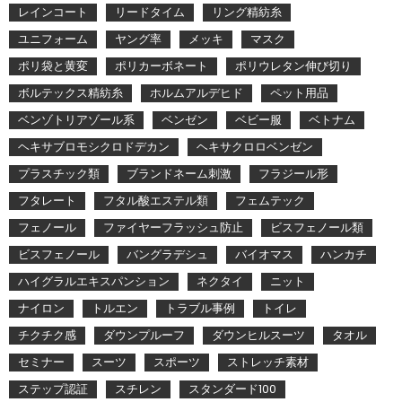
レインコート
リードタイム
リング精紡糸
ユニフォーム
ヤング率
メッキ
マスク
ポリ袋と黄変
ポリカーボネート
ポリウレタン伸び切り
ボルテックス精紡糸
ホルムアルデヒド
ペット用品
ベンゾトリアゾール系
ベンゼン
ベビー服
ベトナム
ヘキサブロモシクロドデカン
ヘキサクロロベンゼン
プラスチック類
ブランドネーム刺激
フラジール形
フタレート
フタル酸エステル類
フェムテック
フェノール
ファイヤーフラッシュ防止
ビスフェノール類
ビスフェノール
バングラデシュ
バイオマス
ハンカチ
ハイグラルエキスパンション
ネクタイ
ニット
ナイロン
トルエン
トラブル事例
トイレ
チクチク感
ダウンプルーフ
ダウンヒルスーツ
タオル
セミナー
スーツ
スポーツ
ストレッチ素材
ステップ認証
スチレン
スタンダード100