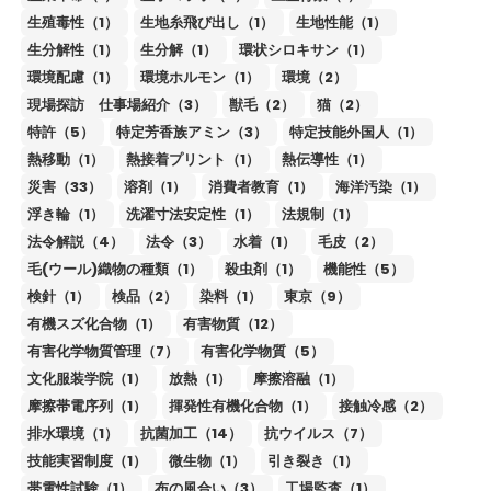
生殖毒性（1）
生地糸飛び出し（1）
生地性能（1）
生分解性（1）
生分解（1）
環状シロキサン（1）
環境配慮（1）
環境ホルモン（1）
環境（2）
現場探訪 仕事場紹介（3）
獣毛（2）
猫（2）
特許（5）
特定芳香族アミン（3）
特定技能外国人（1）
熱移動（1）
熱接着プリント（1）
熱伝導性（1）
災害（33）
溶剤（1）
消費者教育（1）
海洋汚染（1）
浮き輪（1）
洗濯寸法安定性（1）
法規制（1）
法令解説（4）
法令（3）
水着（1）
毛皮（2）
毛(ウール)織物の種類（1）
殺虫剤（1）
機能性（5）
検針（1）
検品（2）
染料（1）
東京（9）
有機スズ化合物（1）
有害物質（12）
有害化学物質管理（7）
有害化学物質（5）
文化服装学院（1）
放熱（1）
摩擦溶融（1）
摩擦帯電序列（1）
揮発性有機化合物（1）
接触冷感（2）
排水環境（1）
抗菌加工（14）
抗ウイルス（7）
技能実習制度（1）
微生物（1）
引き裂き（1）
帯電性試験（1）
布の風合い（3）
工場監査（1）