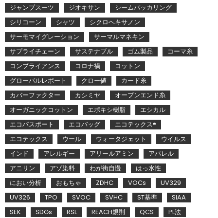
ジャンプスーツ
ジオキサン
シームパッカリング
シリコーン
シャツ
シクロヘキサノン
サーモマイグレーション
サーマルマネキン
サプライチェーン
サステナブル
ゴム製品
コーマ糸
コンプライアンス
コロナ禍
コットン
グローバルレポート
クロー値
カード糸
カバーファクター
カシミヤ
オープンエンド糸
オーガニックコットン
エポキシ樹脂
エシカル
エコパスポート
エコバッグ
エコテックス®
エコテックス
ウール
ウォータジェット
ウイルス
インド
アレルギー
アリールアミン
アパレル
アニリン
アゾ染料
わが街自慢
はっ水性
におい分析
おもちゃ
ZDHC
VOCs
UV329
UV326
TPO
SVOC
SVHC
ST基準
SIAA
SEK
SDGs
RSL
REACH規則
QCS
PL法