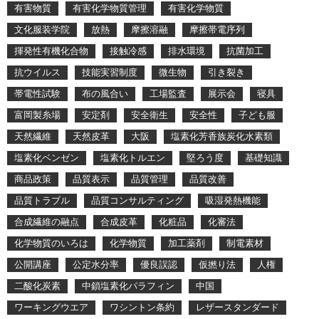
有害物質
有害化学物質管理
有害化学物質
文化服装学院
放熱
摩擦溶融
摩擦帯電序列
揮発性有機化合物
接触冷感
排水環境
抗菌加工
抗ウイルス
技能実習制度
微生物
引き裂き
帯電性試験
布の風合い
工場監査
展示会
寝具
富岡製糸場
安定剤
安全衛生
安全性
子ども服
天然繊維
天然皮革
大阪
塩素化芳香族炭化水素類
塩素化ベンゼン
塩素化トルエン
堅ろう度
基礎知識
商品政策
品質表示
品質管理
品質改善
品質トラブル
品質コンサルティング
吸湿発熱機能
合成繊維の融点
合成皮革
化粧品
化審法
化学物質のいろは
化学物質
加工薬剤
制電素材
公開講座
公定水分率
優良誤認
仮撚り法
人権
二酸化炭素
中鎖塩素化パラフィン
中国
ワーキングウエア
ワシントン条約
レザースタンダード