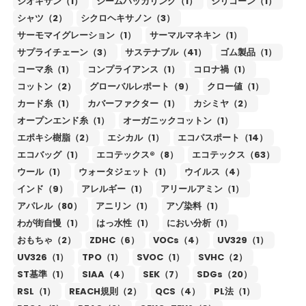
ジオキサン（1）
シームパッカリング（1）
シリコーン（1）
シャツ（2）
シクロヘキサノン（3）
サーモマイグレーション（1）
サーマルマネキン（1）
サプライチェーン（3）
サステナブル（41）
ゴム製品（1）
コーマ糸（1）
コンプライアンス（1）
コロナ禍（1）
コットン（2）
グローバルレポート（9）
クロー値（1）
カード糸（1）
カバーファクター（1）
カシミヤ（2）
オープンエンド糸（1）
オーガニックコットン（1）
エポキシ樹脂（2）
エシカル（1）
エコパスポート（14）
エコバッグ（1）
エコテックス®（8）
エコテックス（63）
ウール（1）
ウォータジェット（1）
ウイルス（4）
インド（9）
アレルギー（1）
アリールアミン（1）
アパレル（80）
アニリン（1）
アゾ染料（1）
わが街自慢（1）
はっ水性（1）
におい分析（1）
おもちゃ（2）
ZDHC（6）
VOCs（4）
UV329（1）
UV326（1）
TPO（1）
SVOC（1）
SVHC（2）
ST基準（1）
SIAA（4）
SEK（7）
SDGs（20）
RSL（1）
REACH規則（2）
QCS（4）
PL法（1）