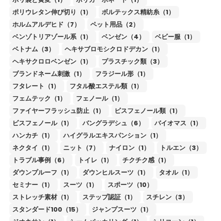
ポリウレタン伸び切り（1）
ボルテックス精紡糸（1）
ホルムアルデヒド（7）
ペット用品（2）
ベンゾトリアゾール系（1）
ベンゼン（4）
ベビー服（1）
ベトナム（3）
ヘキサブロモシクロドデカン（1）
ヘキサクロロベンゼン（1）
プラスチック類（3）
ブランドネーム刺激（1）
フラジール形（1）
フタレート（1）
フタル酸エステル類（1）
フェムテック（1）
フェノール（1）
ファイヤーフラッシュ防止（1）
ビスフェノール類（1）
ビスフェノール（1）
バングラデシュ（6）
バイオマス（1）
ハンカチ（1）
ハイグラルエキスパンション（1）
ネクタイ（1）
ニット（7）
ナイロン（1）
トルエン（3）
トラブル事例（6）
トイレ（1）
チクチク感（1）
ダウンプルーフ（1）
ダウンヒルスーツ（1）
タオル（1）
セミナー（1）
スーツ（1）
スポーツ（10）
ストレッチ素材（1）
ステップ認証（1）
スチレン（3）
スタンダード100（15）
ジャンプスーツ（1）