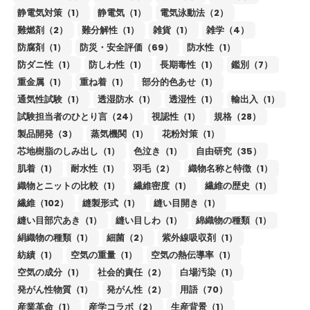
静電気対策（1）
静電気（1）
電気泳動法（2）
難燃剤（2）
難分解性（1）
雑貨（1）
雑学（4）
防腐剤（1）
防災・安全評価（69）
防水性（1）
防ダニ性（1）
防しわ性（1）
長期毒性（1）
鑑別（7）
重金属（1）
重ね着（1）
部分的色あせ（1）
通気性試験（1）
透湿防水（1）
透湿性（1）
輸出入（1）
試験担当者のひとり言（24）
視認性（1）
規格（28）
製品開発（3）
蒸気機関（1）
花粉対策（1）
芯地樹脂のしみ出し（1）
色泣き（1）
自由研究（35）
肌着（1）
耐水性（1）
羽毛（2）
織物名称と特徴（1）
織物とニットの比較（1）
繊維密度（1）
繊維の歴史（1）
繊維（102）
縫製形式（1）
縫い目開き（1）
縫い目部穴あき（1）
縫い目しわ（1）
綿織物の種類（1）
絹織物の種類（1）
細菌（2）
紫外線吸収剤（1）
紡績（1）
空気の重量（1）
空気の熱伝導率（1）
空気の成分（1）
社会的責任（2）
白場汚染（1）
発がん性物質（1）
発がん性（2）
用語（70）
産業革命（1）
産学コラボ（2）
生産背景（1）