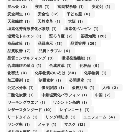
展示会（2）
寝具（1）
富岡製糸場（1）
安定剤（1）
安全衛生（1）
安全性（12）
子ども服（6）
天然繊維（1）
天然皮革（1）
大阪（1）
塩素化芳香族炭化水素類（1）
塩素化ベンゼン（1）
塩素化トルエン（1）
堅ろう度（2）
基礎知識（20）
商品政策（1）
品質表示（13）
品質管理（26）
品質改善（7）
品質トラブル（4）
品質コンサルティング（3）
吸湿発熱機能（1）
合成繊維の融点（1）
合成皮革（1）
化粧品（9）
化審法（3）
化学物質のいろは（30）
化学物質（1）
加工薬剤（2）
制電素材（1）
公開講座（1）
公定水分率（1）
優良誤認（1）
仮撚り法（1）
人権（2）
二酸化炭素（1）
中鎖塩素化パラフィン（1）
中国（2）
ワーキングウエア（1）
ワシントン条約（1）
レザースタンダード（10）
レインコート（1）
リードタイム（1）
リング精紡糸（1）
ユニフォーム（4）
ヤング率（1）
メッキ（1）
マスク（12）
ポリ袋と黄変（1）
ポリカーボネート（1）