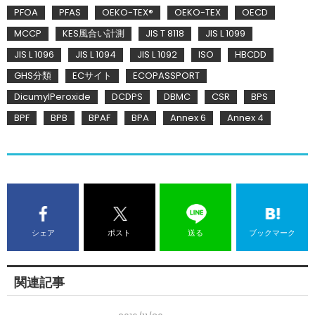
PFOA
PFAS
OEKO-TEX®
OEKO-TEX
OECD
MCCP
KES風合い計測
JIS T 8118
JIS L 1099
JIS L 1096
JIS L 1094
JIS L 1092
ISO
HBCDD
GHS分類
ECサイト
ECOPASSPORT
DicumylPeroxide
DCDPS
DBMC
CSR
BPS
BPF
BPB
BPAF
BPA
Annex 6
Annex 4
シェア
ポスト
送る
ブックマーク
関連記事