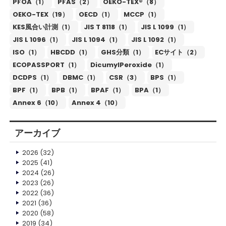
PFOA（1）
PFAS（2）
OEKO-TEX®（8）
OEKO-TEX（19）
OECD（1）
MCCP（1）
KES風合い計測（1）
JIS T 8118（1）
JIS L 1099（1）
JIS L 1096（1）
JIS L 1094（1）
JIS L 1092（1）
ISO（1）
HBCDD（1）
GHS分類（1）
ECサイト（2）
ECOPASSPORT（1）
DicumylPeroxide（1）
DCDPS（1）
DBMC（1）
CSR（3）
BPS（1）
BPF（1）
BPB（1）
BPAF（1）
BPA（1）
Annex 6（10）
Annex 4（10）
アーカイブ
2026
(32)
2025
(41)
2024
(26)
2023
(26)
2022
(36)
2021
(36)
2020
(58)
2019
(34)