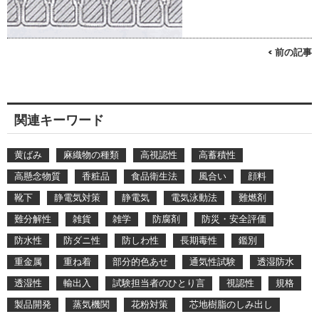
< 前の記事
関連キーワード
黄ばみ
麻織物の種類
高視認性
高蓄積性
高懸念物質
香粧品
食品衛生法
風合い
顔料
靴下
静電気対策
静電気
電気泳動法
難燃剤
難分解性
雑貨
雑学
防腐剤
防災・安全評価
防水性
防ダニ性
防しわ性
長期毒性
鑑別
重金属
重ね着
部分的色あせ
通気性試験
透湿防水
透湿性
輸出入
試験担当者のひとり言
視認性
規格
製品開発
蒸気機関
花粉対策
芯地樹脂のしみ出し