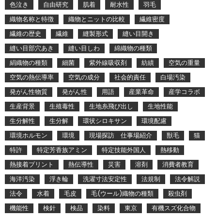
色泣き
自由研究
肌着
耐水性
羽毛
織物名称と特徴
織物とニットの比較
繊維密度
繊維の歴史
繊維
縫製形式
縫い目開き
縫い目部穴あき
縫い目しわ
綿織物の種類
絹織物の種類
細菌
紫外線吸収剤
紡績
空気の重量
空気の熱伝導率
空気の成分
社会的責任
白場汚染
発がん性物質
発がん性
用語
産業革命
産学コラボ
生産背景
生殖毒性
生地糸飛び出し
生地性能
生分解性
生分解
環状シロキサン
環境配慮
環境ホルモン
環境
現場探訪 仕事場紹介
獣毛
猫
特許
特定芳香族アミン
特定技能外国人
熱移動
熱接着プリント
熱伝導性
災害
溶剤
消費者教育
海洋汚染
浮き輪
洗濯寸法安定性
法規制
法令解説
法令
水着
毛皮
毛(ウール)織物の種類
殺虫剤
機能性
検針
検品
染料
東京
有機スズ化合物