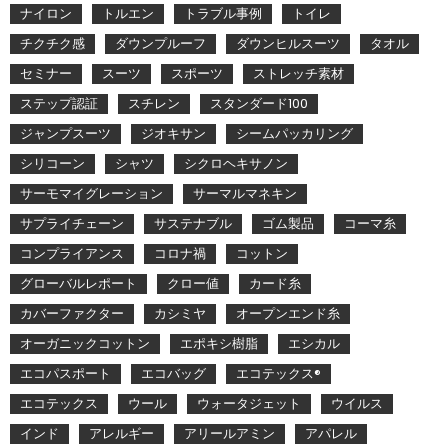
ナイロン
トルエン
トラブル事例
トイレ
チクチク感
ダウンプルーフ
ダウンヒルスーツ
タオル
セミナー
スーツ
スポーツ
ストレッチ素材
ステップ認証
スチレン
スタンダード100
ジャンプスーツ
ジオキサン
シームパッカリング
シリコーン
シャツ
シクロヘキサノン
サーモマイグレーション
サーマルマネキン
サプライチェーン
サステナブル
ゴム製品
コーマ糸
コンプライアンス
コロナ禍
コットン
グローバルレポート
クロー値
カード糸
カバーファクター
カシミヤ
オープンエンド糸
オーガニックコットン
エポキシ樹脂
エシカル
エコパスポート
エコバッグ
エコテックス®
エコテックス
ウール
ウォータジェット
ウイルス
インド
アレルギー
アリールアミン
アパレル