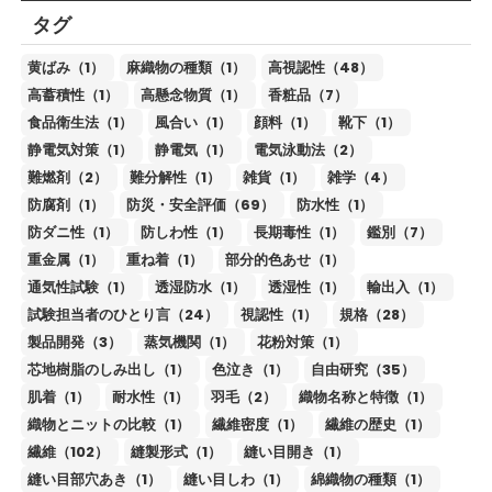
タグ
黄ばみ（1）
麻織物の種類（1）
高視認性（48）
高蓄積性（1）
高懸念物質（1）
香粧品（7）
食品衛生法（1）
風合い（1）
顔料（1）
靴下（1）
静電気対策（1）
静電気（1）
電気泳動法（2）
難燃剤（2）
難分解性（1）
雑貨（1）
雑学（4）
防腐剤（1）
防災・安全評価（69）
防水性（1）
防ダニ性（1）
防しわ性（1）
長期毒性（1）
鑑別（7）
重金属（1）
重ね着（1）
部分的色あせ（1）
通気性試験（1）
透湿防水（1）
透湿性（1）
輸出入（1）
試験担当者のひとり言（24）
視認性（1）
規格（28）
製品開発（3）
蒸気機関（1）
花粉対策（1）
芯地樹脂のしみ出し（1）
色泣き（1）
自由研究（35）
肌着（1）
耐水性（1）
羽毛（2）
織物名称と特徴（1）
織物とニットの比較（1）
繊維密度（1）
繊維の歴史（1）
繊維（102）
縫製形式（1）
縫い目開き（1）
縫い目部穴あき（1）
縫い目しわ（1）
綿織物の種類（1）