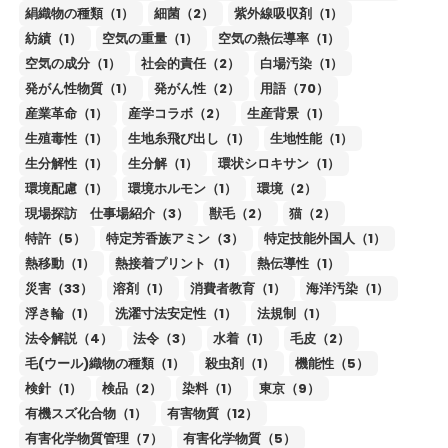
絹織物の種類（1）
細菌（2）
紫外線吸収剤（1）
紡績（1）
空気の重量（1）
空気の熱伝導率（1）
空気の成分（1）
社会的責任（2）
白場汚染（1）
発がん性物質（1）
発がん性（2）
用語（70）
産業革命（1）
産学コラボ（2）
生産背景（1）
生殖毒性（1）
生地糸飛び出し（1）
生地性能（1）
生分解性（1）
生分解（1）
環状シロキサン（1）
環境配慮（1）
環境ホルモン（1）
環境（2）
現場探訪 仕事場紹介（3）
獣毛（2）
猫（2）
特許（5）
特定芳香族アミン（3）
特定技能外国人（1）
熱移動（1）
熱接着プリント（1）
熱伝導性（1）
災害（33）
溶剤（1）
消費者教育（1）
海洋汚染（1）
浮き輪（1）
洗濯寸法安定性（1）
法規制（1）
法令解説（4）
法令（3）
水着（1）
毛皮（2）
毛(ウール)織物の種類（1）
殺虫剤（1）
機能性（5）
検針（1）
検品（2）
染料（1）
東京（9）
有機スズ化合物（1）
有害物質（12）
有害化学物質管理（7）
有害化学物質（5）