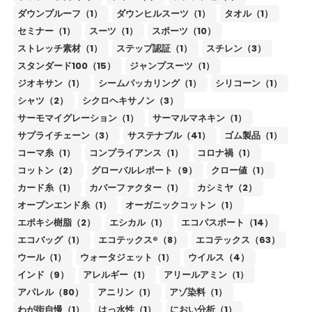
ダウンプルーフ（1）
ダウンヒルスーツ（1）
タオル（1）
セミナー（1）
スーツ（1）
スポーツ（10）
ストレッチ素材（1）
ステップ認証（1）
スチレン（3）
スタンダード100（15）
ジャンプスーツ（1）
ジオキサン（1）
シームパッカリング（1）
シリコーン（1）
シャツ（2）
シクロヘキサノン（3）
サーモマイグレーション（1）
サーマルマネキン（1）
サプライチェーン（3）
サステナブル（41）
ゴム製品（1）
コーマ糸（1）
コンプライアンス（1）
コロナ禍（1）
コットン（2）
グローバルレポート（9）
クロー値（1）
カード糸（1）
カバーファクター（1）
カシミヤ（2）
オープンエンド糸（1）
オーガニックコットン（1）
エポキシ樹脂（2）
エシカル（1）
エコパスポート（14）
エコバッグ（1）
エコテックス®（8）
エコテックス（63）
ウール（1）
ウォータジェット（1）
ウイルス（4）
インド（9）
アレルギー（1）
アリールアミン（1）
アパレル（80）
アニリン（1）
アゾ染料（1）
わが街自慢（1）
はっ水性（1）
におい分析（1）