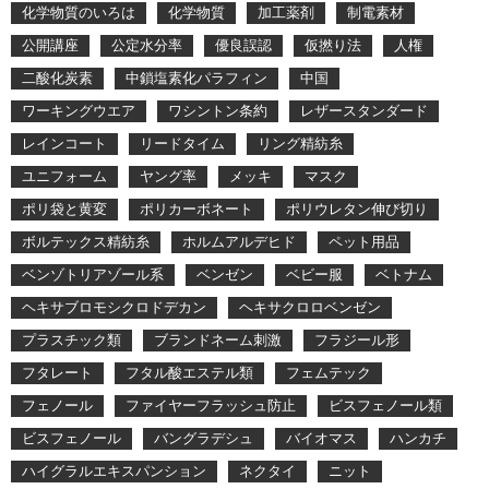
化学物質のいろは
化学物質
加工薬剤
制電素材
公開講座
公定水分率
優良誤認
仮撚り法
人権
二酸化炭素
中鎖塩素化パラフィン
中国
ワーキングウエア
ワシントン条約
レザースタンダード
レインコート
リードタイム
リング精紡糸
ユニフォーム
ヤング率
メッキ
マスク
ポリ袋と黄変
ポリカーボネート
ポリウレタン伸び切り
ボルテックス精紡糸
ホルムアルデヒド
ペット用品
ベンゾトリアゾール系
ベンゼン
ベビー服
ベトナム
ヘキサブロモシクロドデカン
ヘキサクロロベンゼン
プラスチック類
ブランドネーム刺激
フラジール形
フタレート
フタル酸エステル類
フェムテック
フェノール
ファイヤーフラッシュ防止
ビスフェノール類
ビスフェノール
バングラデシュ
バイオマス
ハンカチ
ハイグラルエキスパンション
ネクタイ
ニット