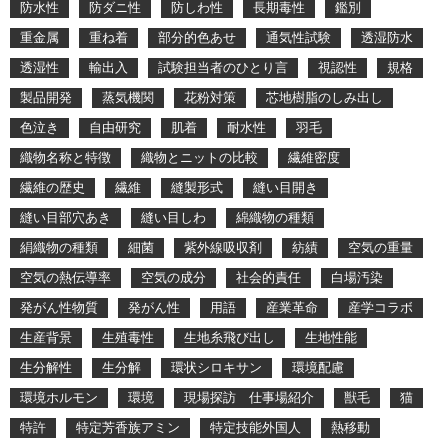
防水性
防ダニ性
防しわ性
長期毒性
鑑別
重金属
重ね着
部分的色あせ
通気性試験
透湿防水
透湿性
輸出入
試験担当者のひとり言
視認性
規格
製品開発
蒸気機関
花粉対策
芯地樹脂のしみ出し
色泣き
自由研究
肌着
耐水性
羽毛
織物名称と特徴
織物とニットの比較
繊維密度
繊維の歴史
繊維
縫製形式
縫い目開き
縫い目部穴あき
縫い目しわ
綿織物の種類
絹織物の種類
細菌
紫外線吸収剤
紡績
空気の重量
空気の熱伝導率
空気の成分
社会的責任
白場汚染
発がん性物質
発がん性
用語
産業革命
産学コラボ
生産背景
生殖毒性
生地糸飛び出し
生地性能
生分解性
生分解
環状シロキサン
環境配慮
環境ホルモン
環境
現場探訪 仕事場紹介
獣毛
猫
特許
特定芳香族アミン
特定技能外国人
熱移動