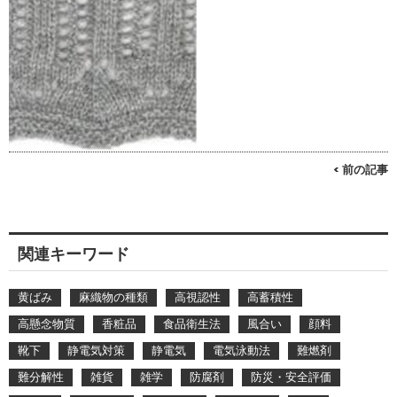
< 前の記事
関連キーワード
黄ばみ
麻織物の種類
高視認性
高蓄積性
高懸念物質
香粧品
食品衛生法
風合い
顔料
靴下
静電気対策
静電気
電気泳動法
難燃剤
難分解性
雑貨
雑学
防腐剤
防災・安全評価