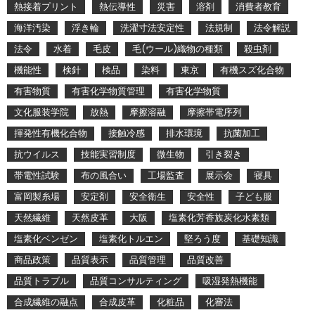
熱接着プリント
熱伝導性
災害
溶剤
消費者教育
海洋汚染
浮き輪
洗濯寸法安定性
法規制
法令解説
法令
水着
毛皮
毛(ウール)織物の種類
殺虫剤
機能性
検針
検品
染料
東京
有機スズ化合物
有害物質
有害化学物質管理
有害化学物質
文化服装学院
放熱
摩擦溶融
摩擦帯電序列
揮発性有機化合物
接触冷感
排水環境
抗菌加工
抗ウイルス
技能実習制度
微生物
引き裂き
帯電性試験
布の風合い
工場監査
展示会
寝具
富岡製糸場
安定剤
安全衛生
安全性
子ども服
天然繊維
天然皮革
大阪
塩素化芳香族炭化水素類
塩素化ベンゼン
塩素化トルエン
堅ろう度
基礎知識
商品政策
品質表示
品質管理
品質改善
品質トラブル
品質コンサルティング
吸湿発熱機能
合成繊維の融点
合成皮革
化粧品
化審法