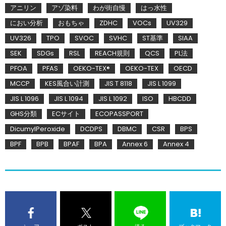
アニリン
アゾ染料
わが街自慢
はっ水性
におい分析
おもちゃ
ZDHC
VOCs
UV329
UV326
TPO
SVOC
SVHC
ST基準
SIAA
SEK
SDGs
RSL
REACH規則
QCS
PL法
PFOA
PFAS
OEKO-TEX®
OEKO-TEX
OECD
MCCP
KES風合い計測
JIS T 8118
JIS L 1099
JIS L 1096
JIS L 1094
JIS L 1092
ISO
HBCDD
GHS分類
ECサイト
ECOPASSPORT
DicumylPeroxide
DCDPS
DBMC
CSR
BPS
BPF
BPB
BPAF
BPA
Annex 6
Annex 4