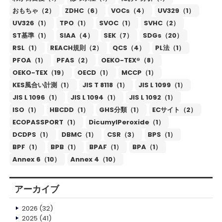
おもちゃ（2）
ZDHC（6）
VOCs（4）
UV329（1）
UV326（1）
TPO（1）
SVOC（1）
SVHC（2）
ST基準（1）
SIAA（4）
SEK（7）
SDGs（20）
RSL（1）
REACH規則（2）
QCS（4）
PL法（1）
PFOA（1）
PFAS（2）
OEKO-TEX®（8）
OEKO-TEX（19）
OECD（1）
MCCP（1）
KES風合い計測（1）
JIS T 8118（1）
JIS L 1099（1）
JIS L 1096（1）
JIS L 1094（1）
JIS L 1092（1）
ISO（1）
HBCDD（1）
GHS分類（1）
ECサイト（2）
ECOPASSPORT（1）
DicumylPeroxide（1）
DCDPS（1）
DBMC（1）
CSR（3）
BPS（1）
BPF（1）
BPB（1）
BPAF（1）
BPA（1）
Annex 6（10）
Annex 4（10）
アーカイブ
2026
(32)
2025
(41)