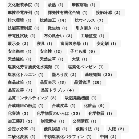
文化服装学院（1）
放熱（1）
摩擦溶融（1）
摩擦帯電序列（1）
揮発性有機化合物（1）
接触冷感（2）
排水環境（1）
抗菌加工（14）
抗ウイルス（7）
技能実習制度（1）
微生物（1）
引き裂き（1）
帯電性試験（1）
布の風合い（3）
工場監査（1）
展示会（2）
寝具（1）
富岡製糸場（1）
安定剤（1）
安全衛生（1）
安全性（12）
子ども服（6）
天然繊維（1）
天然皮革（1）
大阪（1）
塩素化芳香族炭化水素類（1）
塩素化ベンゼン（1）
塩素化トルエン（1）
堅ろう度（2）
基礎知識（20）
商品政策（1）
品質表示（13）
品質管理（26）
品質改善（7）
品質トラブル（4）
品質コンサルティング（3）
吸湿発熱機能（1）
合成繊維の融点（1）
合成皮革（1）
化粧品（9）
化審法（3）
化学物質のいろは（30）
化学物質（1）
加工薬剤（2）
制電素材（1）
公開講座（1）
公定水分率（1）
優良誤認（1）
仮撚り法（1）
人権（2）
二酸化炭素（1）
中鎖塩素化パラフィン（1）
中国（2）