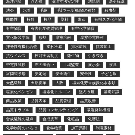
海洋汚染
浮き輪
洗濯寸法安定性
法規制
法令解説
法令
水着
毛皮
毛(ウール)織物の種類
殺虫剤
機能性
検針
検品
染料
東京
有機スズ化合物
有害物質
有害化学物質管理
有害化学物質
文化服装学院
放熱
摩擦溶融
摩擦帯電序列
揮発性有機化合物
接触冷感
排水環境
抗菌加工
抗ウイルス
技能実習制度
微生物
引き裂き
帯電性試験
布の風合い
工場監査
展示会
寝具
富岡製糸場
安定剤
安全衛生
安全性
子ども服
天然繊維
天然皮革
大阪
塩素化芳香族炭化水素類
塩素化ベンゼン
塩素化トルエン
堅ろう度
基礎知識
商品政策
品質表示
品質管理
品質改善
品質トラブル
品質コンサルティング
吸湿発熱機能
合成繊維の融点
合成皮革
化粧品
化審法
化学物質のいろは
化学物質
加工薬剤
制電素材