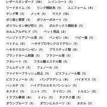
レザースタンダード（10）
レインコート（1）
リードタイム（1）
リング精紡糸（1）
ユニフォーム（4）
ヤング率（1）
メッキ（1）
マスク（12）
ポリ袋と黄変（1）
ポリカーボネート（1）
ポリウレタン伸び切り（1）
ボルテックス精紡糸（1）
ホルムアルデヒド（7）
ペット用品（2）
ベンゾトリアゾール系（1）
ベンゼン（4）
ベビー服（1）
ベトナム（3）
ヘキサブロモシクロドデカン（1）
ヘキサクロロベンゼン（1）
プラスチック類（3）
ブランドネーム刺激（1）
フラジール形（1）
フタレート（1）
フタル酸エステル類（1）
フェムテック（1）
フェノール（1）
ファイヤーフラッシュ防止（1）
ビスフェノール類（1）
ビスフェノール（1）
バングラデシュ（6）
バイオマス（1）
ハンカチ（1）
ハイグラルエキスパンション（1）
ネクタイ（1）
ニット（7）
ナイロン（1）
トルエン（3）
トラブル事例（6）
トイレ（1）
チクチク感（1）
ダウンプルーフ（1）
ダウンヒルスーツ（1）
タオル（1）