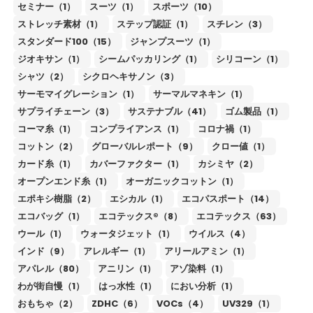
セミナー（1）
スーツ（1）
スポーツ（10）
ストレッチ素材（1）
ステップ認証（1）
スチレン（3）
スタンダード100（15）
ジャンプスーツ（1）
ジオキサン（1）
シームパッカリング（1）
シリコーン（1）
シャツ（2）
シクロヘキサノン（3）
サーモマイグレーション（1）
サーマルマネキン（1）
サプライチェーン（3）
サステナブル（41）
ゴム製品（1）
コーマ糸（1）
コンプライアンス（1）
コロナ禍（1）
コットン（2）
グローバルレポート（9）
クロー値（1）
カード糸（1）
カバーファクター（1）
カシミヤ（2）
オープンエンド糸（1）
オーガニックコットン（1）
エポキシ樹脂（2）
エシカル（1）
エコパスポート（14）
エコバッグ（1）
エコテックス®（8）
エコテックス（63）
ウール（1）
ウォータジェット（1）
ウイルス（4）
インド（9）
アレルギー（1）
アリールアミン（1）
アパレル（80）
アニリン（1）
アゾ染料（1）
わが街自慢（1）
はっ水性（1）
におい分析（1）
おもちゃ（2）
ZDHC（6）
VOCs（4）
UV329（1）