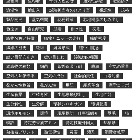
重金属
重ね着
部分的色あせ
通気性試験
透湿防水
透湿性
輸出入
試験担当者のひとり言
視認性
規格
製品開発
蒸気機関
花粉対策
芯地樹脂のしみ出し
色泣き
自由研究
肌着
耐水性
羽毛
織物名称と特徴
織物とニットの比較
繊維密度
繊維の歴史
繊維
縫製形式
縫い目開き
縫い目部穴あき
縫い目しわ
綿織物の種類
絹織物の種類
細菌
紫外線吸収剤
紡績
空気の重量
空気の熱伝導率
空気の成分
社会的責任
白場汚染
発がん性物質
発がん性
用語
産業革命
産学コラボ
生産背景
生殖毒性
生地糸飛び出し
生地性能
生分解性
生分解
環状シロキサン
環境配慮
環境ホルモン
環境
現場探訪 仕事場紹介
獣毛
猫
特許
特定芳香族アミン
特定技能外国人
熱移動
熱接着プリント
熱伝導性
災害
溶剤
消費者教育