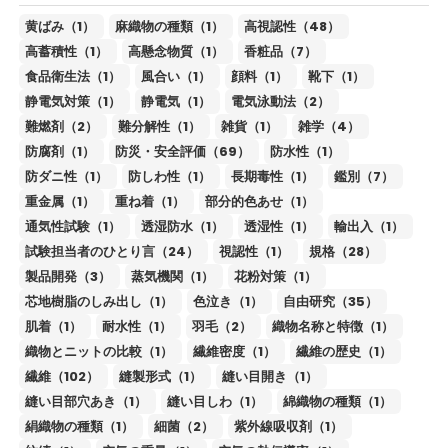
黄ばみ（1）
麻織物の種類（1）
高視認性（48）
高蓄積性（1）
高懸念物質（1）
香粧品（7）
食品衛生法（1）
風合い（1）
顔料（1）
靴下（1）
静電気対策（1）
静電気（1）
電気泳動法（2）
難燃剤（2）
難分解性（1）
雑貨（1）
雑学（4）
防腐剤（1）
防災・安全評価（69）
防水性（1）
防ダニ性（1）
防しわ性（1）
長期毒性（1）
鑑別（7）
重金属（1）
重ね着（1）
部分的色あせ（1）
通気性試験（1）
透湿防水（1）
透湿性（1）
輸出入（1）
試験担当者のひとり言（24）
視認性（1）
規格（28）
製品開発（3）
蒸気機関（1）
花粉対策（1）
芯地樹脂のしみ出し（1）
色泣き（1）
自由研究（35）
肌着（1）
耐水性（1）
羽毛（2）
織物名称と特徴（1）
織物とニットの比較（1）
繊維密度（1）
繊維の歴史（1）
繊維（102）
縫製形式（1）
縫い目開き（1）
縫い目部穴あき（1）
縫い目しわ（1）
綿織物の種類（1）
絹織物の種類（1）
細菌（2）
紫外線吸収剤（1）