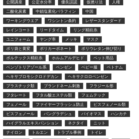
公開講座
公定水分率
優良誤認
仮撚り法
人権
二酸化炭素
中鎖塩素化パラフィン
中国
ワーキングウエア
ワシントン条約
レザースタンダード
レインコート
リードタイム
リング精紡糸
ユニフォーム
ヤング率
メッキ
マスク
ポリ袋と黄変
ポリカーボネート
ポリウレタン伸び切り
ボルテックス精紡糸
ホルムアルデヒド
ペット用品
ベンゾトリアゾール系
ベンゼン
ベビー服
ベトナム
ヘキサブロモシクロドデカン
ヘキサクロロベンゼン
プラスチック類
ブランドネーム刺激
フラジール形
フタレート
フタル酸エステル類
フェムテック
フェノール
ファイヤーフラッシュ防止
ビスフェノール類
ビスフェノール
バングラデシュ
バイオマス
ハンカチ
ハイグラルエキスパンション
ネクタイ
ニット
ナイロン
トルエン
トラブル事例
トイレ