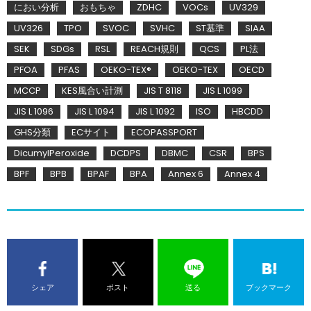
におい分析
おもちゃ
ZDHC
VOCs
UV329
UV326
TPO
SVOC
SVHC
ST基準
SIAA
SEK
SDGs
RSL
REACH規則
QCS
PL法
PFOA
PFAS
OEKO-TEX®
OEKO-TEX
OECD
MCCP
KES風合い計測
JIS T 8118
JIS L 1099
JIS L 1096
JIS L 1094
JIS L 1092
ISO
HBCDD
GHS分類
ECサイト
ECOPASSPORT
DicumylPeroxide
DCDPS
DBMC
CSR
BPS
BPF
BPB
BPAF
BPA
Annex 6
Annex 4
シェア
ポスト
送る
ブックマーク