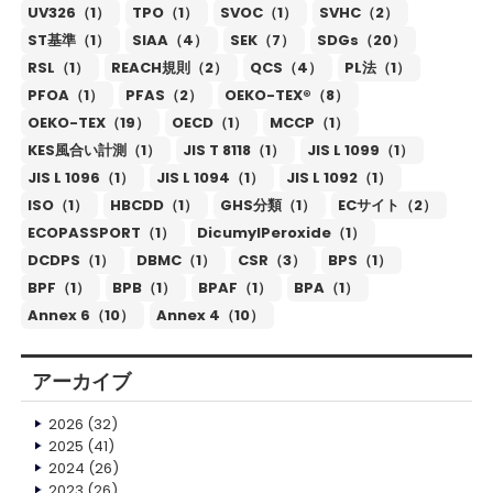
UV326（1）
TPO（1）
SVOC（1）
SVHC（2）
ST基準（1）
SIAA（4）
SEK（7）
SDGs（20）
RSL（1）
REACH規則（2）
QCS（4）
PL法（1）
PFOA（1）
PFAS（2）
OEKO-TEX®（8）
OEKO-TEX（19）
OECD（1）
MCCP（1）
KES風合い計測（1）
JIS T 8118（1）
JIS L 1099（1）
JIS L 1096（1）
JIS L 1094（1）
JIS L 1092（1）
ISO（1）
HBCDD（1）
GHS分類（1）
ECサイト（2）
ECOPASSPORT（1）
DicumylPeroxide（1）
DCDPS（1）
DBMC（1）
CSR（3）
BPS（1）
BPF（1）
BPB（1）
BPAF（1）
BPA（1）
Annex 6（10）
Annex 4（10）
アーカイブ
2026
(32)
2025
(41)
2024
(26)
2023
(26)