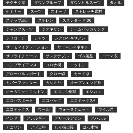
チクチク感
ダウンプルーフ
ダウンヒルスーツ
タオル
セミナー
スーツ
スポーツ
ストレッチ素材
ステップ認証
スチレン
スタンダード100
ジャンプスーツ
ジオキサン
シームパッカリング
シリコーン
シャツ
シクロヘキサノン
サーモマイグレーション
サーマルマネキン
サプライチェーン
サステナブル
ゴム製品
コーマ糸
コンプライアンス
コロナ禍
コットン
グローバルレポート
クロー値
カード糸
カバーファクター
カシミヤ
オープンエンド糸
オーガニックコットン
エポキシ樹脂
エシカル
エコパスポート
エコバッグ
エコテックス®
エコテックス
ウール
ウォータジェット
ウイルス
インド
アレルギー
アリールアミン
アパレル
アニリン
アゾ染料
わが街自慢
はっ水性