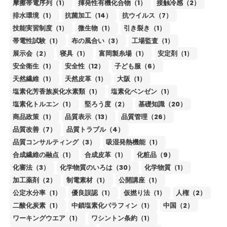
摩擦帯電序列（1）
揮発性有機化合物（1）
接触冷感（2）
排水環境（1）
抗菌加工（14）
抗ウイルス（7）
技能実習制度（1）
微生物（1）
引き裂き（1）
帯電性試験（1）
布の風合い（3）
工場監査（1）
展示会（2）
寝具（1）
富岡製糸場（1）
安定剤（1）
安全衛生（1）
安全性（12）
子ども服（6）
天然繊維（1）
天然皮革（1）
大阪（1）
塩素化芳香族炭化水素類（1）
塩素化ベンゼン（1）
塩素化トルエン（1）
堅ろう度（2）
基礎知識（20）
商品政策（1）
品質表示（13）
品質管理（26）
品質改善（7）
品質トラブル（4）
品質コンサルティング（3）
吸湿発熱機能（1）
合成繊維の融点（1）
合成皮革（1）
化粧品（9）
化審法（3）
化学物質のいろは（30）
化学物質（1）
加工薬剤（2）
制電素材（1）
公開講座（1）
公定水分率（1）
優良誤認（1）
仮撚り法（1）
人権（2）
二酸化炭素（1）
中鎖塩素化パラフィン（1）
中国（2）
ワーキングウエア（1）
ワシントン条約（1）