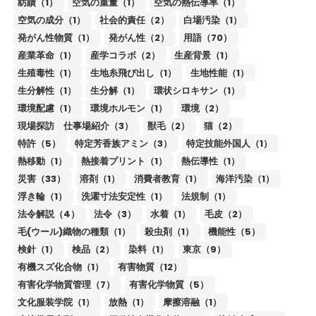
紡績（1）
空気の重量（1）
空気の熱伝導率（1）
空気の成分（1）
社会的責任（2）
白場汚染（1）
発がん性物質（1）
発がん性（2）
用語（70）
産業革命（1）
産学コラボ（2）
生産背景（1）
生殖毒性（1）
生地糸飛び出し（1）
生地性能（1）
生分解性（1）
生分解（1）
環状シロキサン（1）
環境配慮（1）
環境ホルモン（1）
環境（2）
現場探訪 仕事場紹介（3）
獣毛（2）
猫（2）
特許（5）
特定芳香族アミン（3）
特定技能外国人（1）
熱移動（1）
熱接着プリント（1）
熱伝導性（1）
災害（33）
溶剤（1）
消費者教育（1）
海洋汚染（1）
浮き輪（1）
洗濯寸法安定性（1）
法規制（1）
法令解説（4）
法令（3）
水着（1）
毛皮（2）
毛(ウール)織物の種類（1）
殺虫剤（1）
機能性（5）
検針（1）
検品（2）
染料（1）
東京（9）
有機スズ化合物（1）
有害物質（12）
有害化学物質管理（7）
有害化学物質（5）
文化服装学院（1）
放熱（1）
摩擦溶融（1）