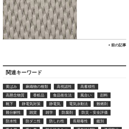
< 前の記事
関連キーワード
黄ばみ
麻織物の種類
高視認性
高蓄積性
高懸念物質
香粧品
食品衛生法
風合い
顔料
靴下
静電気対策
静電気
電気泳動法
難燃剤
難分解性
雑貨
雑学
防腐剤
防災・安全評価
防水性
防ダニ性
防しわ性
長期毒性
鑑別