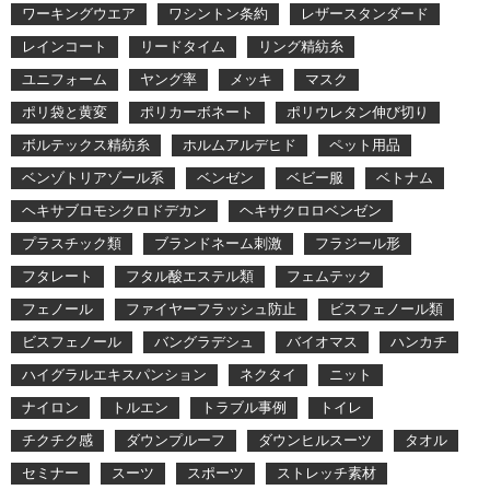
ワーキングウエア
ワシントン条約
レザースタンダード
レインコート
リードタイム
リング精紡糸
ユニフォーム
ヤング率
メッキ
マスク
ポリ袋と黄変
ポリカーボネート
ポリウレタン伸び切り
ボルテックス精紡糸
ホルムアルデヒド
ペット用品
ベンゾトリアゾール系
ベンゼン
ベビー服
ベトナム
ヘキサブロモシクロドデカン
ヘキサクロロベンゼン
プラスチック類
ブランドネーム刺激
フラジール形
フタレート
フタル酸エステル類
フェムテック
フェノール
ファイヤーフラッシュ防止
ビスフェノール類
ビスフェノール
バングラデシュ
バイオマス
ハンカチ
ハイグラルエキスパンション
ネクタイ
ニット
ナイロン
トルエン
トラブル事例
トイレ
チクチク感
ダウンプルーフ
ダウンヒルスーツ
タオル
セミナー
スーツ
スポーツ
ストレッチ素材