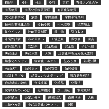
機能性
検針
検品
染料
東京
有機スズ化合物
有害物質
有害化学物質管理
有害化学物質
文化服装学院
放熱
摩擦溶融
摩擦帯電序列
揮発性有機化合物
接触冷感
排水環境
抗菌加工
抗ウイルス
技能実習制度
微生物
引き裂き
帯電性試験
布の風合い
工場監査
展示会
寝具
富岡製糸場
安定剤
安全衛生
安全性
子ども服
天然繊維
天然皮革
大阪
塩素化芳香族炭化水素類
塩素化ベンゼン
塩素化トルエン
堅ろう度
基礎知識
商品政策
品質表示
品質管理
品質改善
品質トラブル
品質コンサルティング
吸湿発熱機能
合成繊維の融点
合成皮革
化粧品
化審法
化学物質のいろは
化学物質
加工薬剤
制電素材
公開講座
公定水分率
優良誤認
仮撚り法
人権
二酸化炭素
中鎖塩素化パラフィン
中国