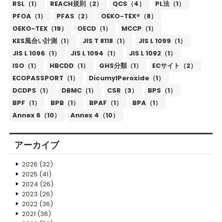
RSL（1）
REACH規則（2）
QCS（4）
PL法（1）
PFOA（1）
PFAS（2）
OEKO-TEX®（8）
OEKO-TEX（19）
OECD（1）
MCCP（1）
KES風合い計測（1）
JIS T 8118（1）
JIS L 1099（1）
JIS L 1096（1）
JIS L 1094（1）
JIS L 1092（1）
ISO（1）
HBCDD（1）
GHS分類（1）
ECサイト（2）
ECOPASSPORT（1）
DicumylPeroxide（1）
DCDPS（1）
DBMC（1）
CSR（3）
BPS（1）
BPF（1）
BPB（1）
BPAF（1）
BPA（1）
Annex 6（10）
Annex 4（10）
アーカイブ
2026
(32)
2025
(41)
2024
(26)
2023
(26)
2022
(36)
2021
(36)