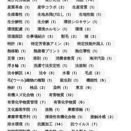
産業革命（1）
産学コラボ（2）
生産背景（1）
生殖毒性（1）
生地糸飛び出し（1）
生地性能（1）
生分解性（1）
生分解（1）
環状シロキサン（1）
環境配慮（1）
環境ホルモン（1）
環境（2）
現場探訪 仕事場紹介（3）
獣毛（2）
猫（2）
特許（5）
特定芳香族アミン（3）
特定技能外国人（1）
熱移動（1）
熱接着プリント（1）
熱伝導性（1）
災害（33）
溶剤（1）
消費者教育（1）
海洋汚染（1）
浮き輪（1）
洗濯寸法安定性（1）
法規制（1）
法令解説（4）
法令（3）
水着（1）
毛皮（2）
毛(ウール)織物の種類（1）
殺虫剤（1）
機能性（5）
検針（1）
検品（2）
染料（1）
東京（9）
有機スズ化合物（1）
有害物質（12）
有害化学物質管理（7）
有害化学物質（5）
文化服装学院（1）
放熱（1）
摩擦溶融（1）
摩擦帯電序列（1）
揮発性有機化合物（1）
接触冷感（2）
排水環境（1）
抗菌加工（14）
抗ウイルス（7）