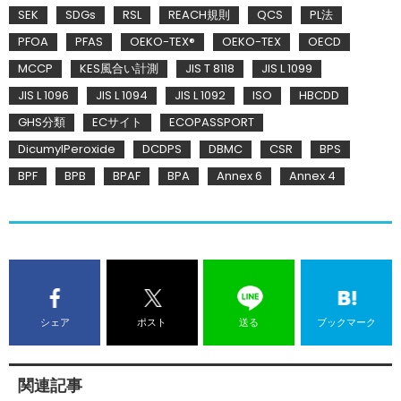
SEK
SDGs
RSL
REACH規則
QCS
PL法
PFOA
PFAS
OEKO-TEX®
OEKO-TEX
OECD
MCCP
KES風合い計測
JIS T 8118
JIS L 1099
JIS L 1096
JIS L 1094
JIS L 1092
ISO
HBCDD
GHS分類
ECサイト
ECOPASSPORT
DicumylPeroxide
DCDPS
DBMC
CSR
BPS
BPF
BPB
BPAF
BPA
Annex 6
Annex 4
シェア
ポスト
送る
ブックマーク
関連記事