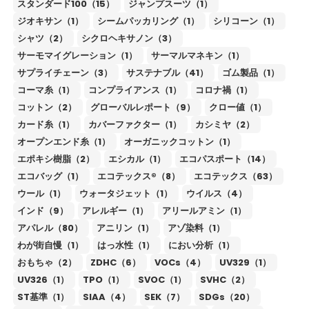
スタンダード100（15）
ジャンプスーツ（1）
ジオキサン（1）
シームパッカリング（1）
シリコーン（1）
シャツ（2）
シクロヘキサノン（3）
サーモマイグレーション（1）
サーマルマネキン（1）
サプライチェーン（3）
サステナブル（41）
ゴム製品（1）
コーマ糸（1）
コンプライアンス（1）
コロナ禍（1）
コットン（2）
グローバルレポート（9）
クロー値（1）
カード糸（1）
カバーファクター（1）
カシミヤ（2）
オープンエンド糸（1）
オーガニックコットン（1）
エポキシ樹脂（2）
エシカル（1）
エコパスポート（14）
エコバッグ（1）
エコテックス®（8）
エコテックス（63）
ウール（1）
ウォータジェット（1）
ウイルス（4）
インド（9）
アレルギー（1）
アリールアミン（1）
アパレル（80）
アニリン（1）
アゾ染料（1）
わが街自慢（1）
はっ水性（1）
におい分析（1）
おもちゃ（2）
ZDHC（6）
VOCs（4）
UV329（1）
UV326（1）
TPO（1）
SVOC（1）
SVHC（2）
ST基準（1）
SIAA（4）
SEK（7）
SDGs（20）