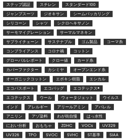
ステップ認証
スチレン
スタンダード100
ジャンプスーツ
ジオキサン
シームパッカリング
シリコーン
シャツ
シクロヘキサノン
サーモマイグレーション
サーマルマネキン
サプライチェーン
サステナブル
ゴム製品
コーマ糸
コンプライアンス
コロナ禍
コットン
グローバルレポート
クロー値
カード糸
カバーファクター
カシミヤ
オープンエンド糸
オーガニックコットン
エポキシ樹脂
エシカル
エコパスポート
エコバッグ
エコテックス®
エコテックス
ウール
ウォータジェット
ウイルス
インド
アレルギー
アリールアミン
アパレル
アニリン
アゾ染料
わが街自慢
はっ水性
におい分析
おもちゃ
ZDHC
VOCs
UV329
UV326
TPO
SVOC
SVHC
ST基準
SIAA