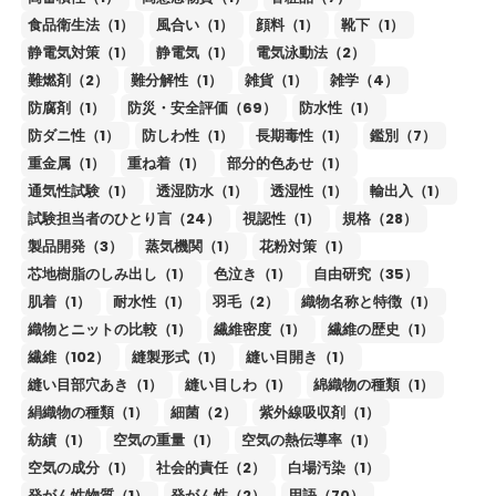
食品衛生法（1）
風合い（1）
顔料（1）
靴下（1）
静電気対策（1）
静電気（1）
電気泳動法（2）
難燃剤（2）
難分解性（1）
雑貨（1）
雑学（4）
防腐剤（1）
防災・安全評価（69）
防水性（1）
防ダニ性（1）
防しわ性（1）
長期毒性（1）
鑑別（7）
重金属（1）
重ね着（1）
部分的色あせ（1）
通気性試験（1）
透湿防水（1）
透湿性（1）
輸出入（1）
試験担当者のひとり言（24）
視認性（1）
規格（28）
製品開発（3）
蒸気機関（1）
花粉対策（1）
芯地樹脂のしみ出し（1）
色泣き（1）
自由研究（35）
肌着（1）
耐水性（1）
羽毛（2）
織物名称と特徴（1）
織物とニットの比較（1）
繊維密度（1）
繊維の歴史（1）
繊維（102）
縫製形式（1）
縫い目開き（1）
縫い目部穴あき（1）
縫い目しわ（1）
綿織物の種類（1）
絹織物の種類（1）
細菌（2）
紫外線吸収剤（1）
紡績（1）
空気の重量（1）
空気の熱伝導率（1）
空気の成分（1）
社会的責任（2）
白場汚染（1）
発がん性物質（1）
発がん性（2）
用語（70）