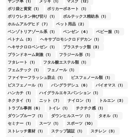
ヤング率（1）
メッキ（1）
マスク（12）
ポリ袋と黄変（1）
ポリカーボネート（1）
ポリウレタン伸び切り（1）
ボルテックス精紡糸（1）
ホルムアルデヒド（7）
ペット用品（2）
ベンゾトリアゾール系（1）
ベンゼン（4）
ベビー服（1）
ベトナム（3）
ヘキサブロモシクロドデカン（1）
ヘキサクロロベンゼン（1）
プラスチック類（3）
ブランドネーム刺激（1）
フラジール形（1）
フタレート（1）
フタル酸エステル類（1）
フェムテック（1）
フェノール（1）
ファイヤーフラッシュ防止（1）
ビスフェノール類（1）
ビスフェノール（1）
バングラデシュ（6）
バイオマス（1）
ハンカチ（1）
ハイグラルエキスパンション（1）
ネクタイ（1）
ニット（7）
ナイロン（1）
トルエン（3）
トラブル事例（6）
トイレ（1）
チクチク感（1）
ダウンプルーフ（1）
ダウンヒルスーツ（1）
タオル（1）
セミナー（1）
スーツ（1）
スポーツ（10）
ストレッチ素材（1）
ステップ認証（1）
スチレン（3）