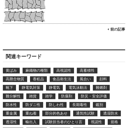
< 前の記事
関連キーワード
黄ばみ
麻織物の種類
高視認性
高蓄積性
高懸念物質
香粧品
食品衛生法
風合い
顔料
靴下
静電気対策
静電気
電気泳動法
難燃剤
難分解性
雑貨
雑学
防腐剤
防災・安全評価
防水性
防ダニ性
防しわ性
長期毒性
鑑別
重金属
重ね着
部分的色あせ
通気性試験
透湿防水
透湿性
輸出入
試験担当者のひとり言
視認性
規格