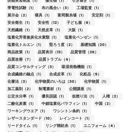
技能実習制度（1）
微生物（1）
引き裂き（1）
帯電性試験（1）
布の風合い（3）
工場監査（1）
展示会（2）
寝具（1）
富岡製糸場（1）
安定剤（1）
安全衛生（1）
安全性（12）
子ども服（6）
天然繊維（1）
天然皮革（1）
大阪（1）
塩素化芳香族炭化水素類（1）
塩素化ベンゼン（1）
塩素化トルエン（1）
堅ろう度（2）
基礎知識（20）
商品政策（1）
品質表示（13）
品質管理（26）
品質改善（7）
品質トラブル（4）
品質コンサルティング（3）
吸湿発熱機能（1）
合成繊維の融点（1）
合成皮革（1）
化粧品（9）
化審法（3）
化学物質のいろは（30）
化学物質（1）
加工薬剤（2）
制電素材（1）
公開講座（1）
公定水分率（1）
優良誤認（1）
仮撚り法（1）
人権（2）
二酸化炭素（1）
中鎖塩素化パラフィン（1）
中国（2）
ワーキングウエア（1）
ワシントン条約（1）
レザースタンダード（10）
レインコート（1）
リードタイム（1）
リング精紡糸（1）
ユニフォーム（4）