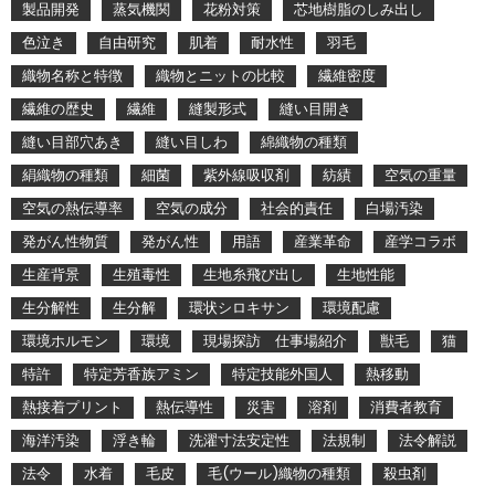
製品開発
蒸気機関
花粉対策
芯地樹脂のしみ出し
色泣き
自由研究
肌着
耐水性
羽毛
織物名称と特徴
織物とニットの比較
繊維密度
繊維の歴史
繊維
縫製形式
縫い目開き
縫い目部穴あき
縫い目しわ
綿織物の種類
絹織物の種類
細菌
紫外線吸収剤
紡績
空気の重量
空気の熱伝導率
空気の成分
社会的責任
白場汚染
発がん性物質
発がん性
用語
産業革命
産学コラボ
生産背景
生殖毒性
生地糸飛び出し
生地性能
生分解性
生分解
環状シロキサン
環境配慮
環境ホルモン
環境
現場探訪 仕事場紹介
獣毛
猫
特許
特定芳香族アミン
特定技能外国人
熱移動
熱接着プリント
熱伝導性
災害
溶剤
消費者教育
海洋汚染
浮き輪
洗濯寸法安定性
法規制
法令解説
法令
水着
毛皮
毛(ウール)織物の種類
殺虫剤