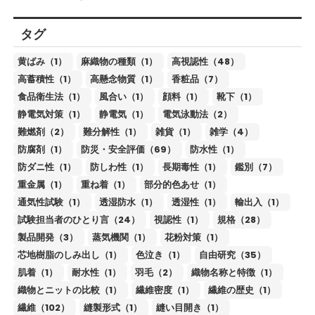
タグ
黄ばみ（1）
麻織物の種類（1）
高視認性（48）
高蓄積性（1）
高懸念物質（1）
香粧品（7）
食品衛生法（1）
風合い（1）
顔料（1）
靴下（1）
静電気対策（1）
静電気（1）
電気泳動法（2）
難燃剤（2）
難分解性（1）
雑貨（1）
雑学（4）
防腐剤（1）
防災・安全評価（69）
防水性（1）
防ダニ性（1）
防しわ性（1）
長期毒性（1）
鑑別（7）
重金属（1）
重ね着（1）
部分的色あせ（1）
通気性試験（1）
透湿防水（1）
透湿性（1）
輸出入（1）
試験担当者のひとり言（24）
視認性（1）
規格（28）
製品開発（3）
蒸気機関（1）
花粉対策（1）
芯地樹脂のしみ出し（1）
色泣き（1）
自由研究（35）
肌着（1）
耐水性（1）
羽毛（2）
織物名称と特徴（1）
織物とニットの比較（1）
繊維密度（1）
繊維の歴史（1）
繊維（102）
縫製形式（1）
縫い目開き（1）