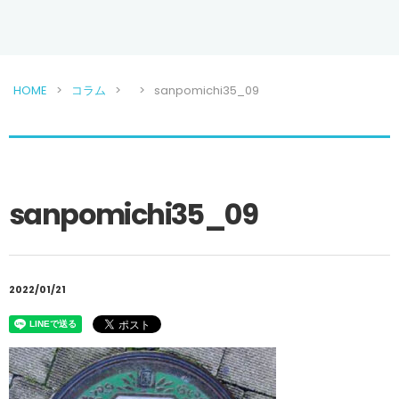
HOME
コラム
sanpomichi35_09
sanpomichi35_09
2022/01/21