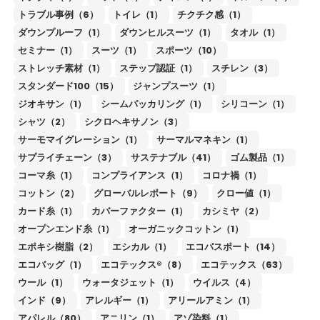
トラブル事例（6）
トイレ（1）
チクチク感（1）
ダウンプルーフ（1）
ダウンヒルスーツ（1）
タオル（1）
セミナー（1）
スーツ（1）
スポーツ（10）
ストレッチ素材（1）
ステップ認証（1）
スチレン（3）
スタンダード100（15）
ジャンプスーツ（1）
ジオキサン（1）
シームパッカリング（1）
シリコーン（1）
シャツ（2）
シクロヘキサノン（3）
サーモマイグレーション（1）
サーマルマネキン（1）
サプライチェーン（3）
サステナブル（41）
ゴム製品（1）
コーマ糸（1）
コンプライアンス（1）
コロナ禍（1）
コットン（2）
グローバルレポート（9）
クロー値（1）
カード糸（1）
カバーファクター（1）
カシミヤ（2）
オープンエンド糸（1）
オーガニックコットン（1）
エポキシ樹脂（2）
エシカル（1）
エコパスポート（14）
エコバッグ（1）
エコテックス®（8）
エコテックス（63）
ウール（1）
ウォータジェット（1）
ウイルス（4）
インド（9）
アレルギー（1）
アリールアミン（1）
アパレル（80）
アニリン（1）
アゾ染料（1）