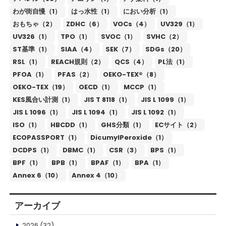
わが街自慢（1）
はっ水性（1）
におい分析（1）
おもちゃ（2）
ZDHC（6）
VOCs（4）
UV329（1）
UV326（1）
TPO（1）
SVOC（1）
SVHC（2）
ST基準（1）
SIAA（4）
SEK（7）
SDGs（20）
RSL（1）
REACH規則（2）
QCS（4）
PL法（1）
PFOA（1）
PFAS（2）
OEKO-TEX®（8）
OEKO-TEX（19）
OECD（1）
MCCP（1）
KES風合い計測（1）
JIS T 8118（1）
JIS L 1099（1）
JIS L 1096（1）
JIS L 1094（1）
JIS L 1092（1）
ISO（1）
HBCDD（1）
GHS分類（1）
ECサイト（2）
ECOPASSPORT（1）
DicumylPeroxide（1）
DCDPS（1）
DBMC（1）
CSR（3）
BPS（1）
BPF（1）
BPB（1）
BPAF（1）
BPA（1）
Annex 6（10）
Annex 4（10）
アーカイブ
2026
(32)