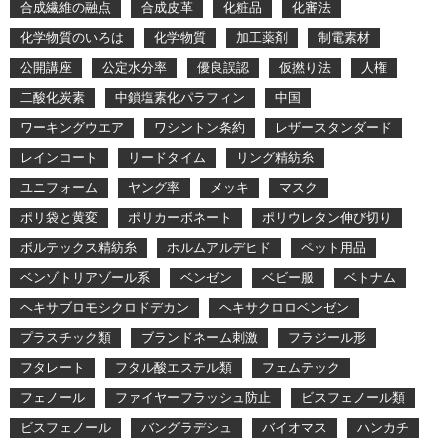
合成繊維の融点
合成皮革
化粧品
化審法
化学物質のいろは
化学物質
加工薬剤
制電素材
公開講座
公定水分率
優良誤認
仮撚り法
人権
二酸化炭素
中鎖塩素化パラフィン
中国
ワーキングウエア
ワシントン条約
レザースタンダード
レインコート
リードタイム
リング精紡糸
ユニフォーム
ヤング率
メッキ
マスク
ポリ袋と黄変
ポリカーボネート
ポリウレタン伸び切り
ボルテックス精紡糸
ホルムアルデヒド
ペット用品
ベンゾトリアゾール系
ベンゼン
ベビー服
ベトナム
ヘキサブロモシクロドデカン
ヘキサクロロベンゼン
プラスチック類
ブランドネーム刺激
フラジール形
フタレート
フタル酸エステル類
フェムテック
フェノール
ファイヤーフラッシュ防止
ビスフェノール類
ビスフェノール
バングラデシュ
バイオマス
ハンカチ