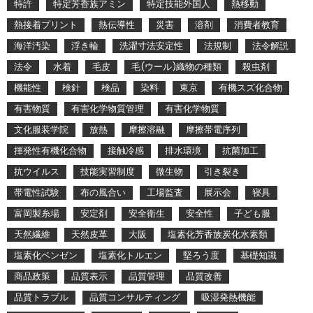
特許
特定芳香族アミン
特定技能外国人
熱移動
熱接着プリント
熱伝導性
災害
溶剤
消費者教育
海洋汚染
浮き輪
洗濯寸法安定性
法規制
法令解説
法令
水着
毛皮
毛(ウール)織物の種類
殺虫剤
機能性
検針
検品
染料
東京
有機スズ化合物
有害物質
有害化学物質管理
有害化学物質
文化服装学院
放熱
摩擦溶融
摩擦帯電序列
揮発性有機化合物
接触冷感
排水環境
抗菌加工
抗ウイルス
技能実習制度
微生物
引き裂き
帯電性試験
布の風合い
工場監査
展示会
寝具
富岡製糸場
安定剤
安全衛生
安全性
子ども服
天然繊維
天然皮革
大阪
塩素化芳香族炭化水素類
塩素化ベンゼン
塩素化トルエン
堅ろう度
基礎知識
商品政策
品質表示
品質管理
品質改善
品質トラブル
品質コンサルティング
吸湿発熱機能