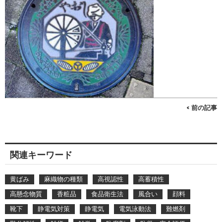
< 前の記事
関連キーワード
黄ばみ
麻織物の種類
高視認性
高蓄積性
高懸念物質
香粧品
食品衛生法
風合い
顔料
靴下
静電気対策
静電気
電気泳動法
難燃剤