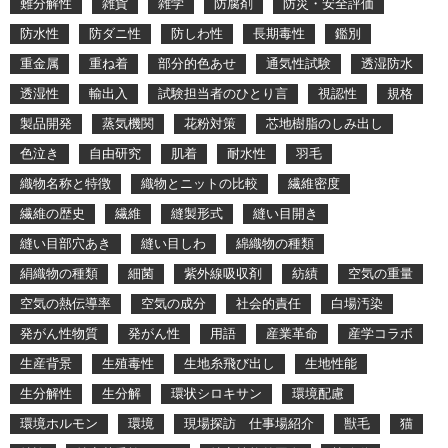
難分解性
雑貨
雑学
防腐剤
防災・安全評価
防水性
防ダニ性
防しわ性
長期毒性
鑑別
重金属
重ね着
部分的色あせ
通気性試験
透湿防水
透湿性
輸出入
試験担当者のひとり言
視認性
規格
製品開発
蒸気機関
花粉対策
芯地樹脂のしみ出し
色泣き
自由研究
肌着
耐水性
羽毛
織物名称と特徴
織物とニットの比較
繊維密度
繊維の歴史
繊維
縫製形式
縫い目開き
縫い目部穴あき
縫い目しわ
綿織物の種類
絹織物の種類
細菌
紫外線吸収剤
紡績
空気の重量
空気の熱伝導率
空気の成分
社会的責任
白場汚染
発がん性物質
発がん性
用語
産業革命
産学コラボ
生産背景
生殖毒性
生地糸飛び出し
生地性能
生分解性
生分解
環状シロキサン
環境配慮
環境ホルモン
環境
現場探訪 仕事場紹介
獣毛
猫