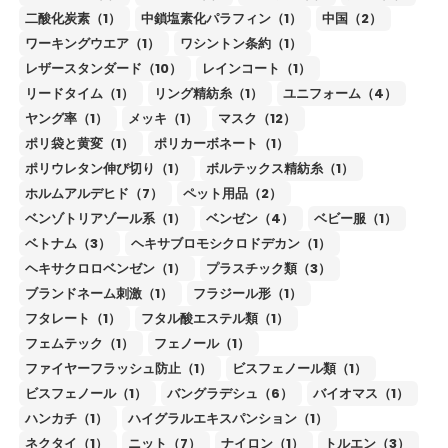
二酸化炭素（1）
中鎖塩素化パラフィン（1）
中国（2）
ワーキングウエア（1）
ワシントン条約（1）
レザースタンダード（10）
レインコート（1）
リードタイム（1）
リング精紡糸（1）
ユニフォーム（4）
ヤング率（1）
メッキ（1）
マスク（12）
ポリ袋と黄変（1）
ポリカーボネート（1）
ポリウレタン伸び切り（1）
ボルテックス精紡糸（1）
ホルムアルデヒド（7）
ペット用品（2）
ベンゾトリアゾール系（1）
ベンゼン（4）
ベビー服（1）
ベトナム（3）
ヘキサブロモシクロドデカン（1）
ヘキサクロロベンゼン（1）
プラスチック類（3）
ブランドネーム刺激（1）
フラジール形（1）
フタレート（1）
フタル酸エステル類（1）
フェムテック（1）
フェノール（1）
ファイヤーフラッシュ防止（1）
ビスフェノール類（1）
ビスフェノール（1）
バングラデシュ（6）
バイオマス（1）
ハンカチ（1）
ハイグラルエキスパンション（1）
ネクタイ（1）
ニット（7）
ナイロン（1）
トルエン（3）