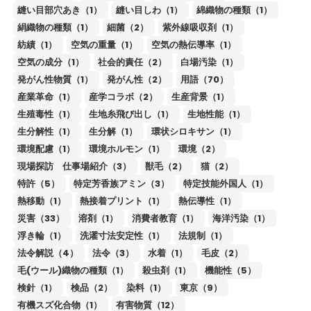
縫い目部穴あき（1）
縫い目しわ（1）
綿織物の種類（1）
絹織物の種類（1）
細菌（2）
紫外線吸収剤（1）
紡績（1）
空気の重量（1）
空気の熱伝導率（1）
空気の成分（1）
社会的責任（2）
白場汚染（1）
発がん性物質（1）
発がん性（2）
用語（70）
産業革命（1）
産学コラボ（2）
生産背景（1）
生殖毒性（1）
生地糸飛び出し（1）
生地性能（1）
生分解性（1）
生分解（1）
環状シロキサン（1）
環境配慮（1）
環境ホルモン（1）
環境（2）
現場探訪 仕事場紹介（3）
獣毛（2）
猫（2）
特許（5）
特定芳香族アミン（3）
特定技能外国人（1）
熱移動（1）
熱接着プリント（1）
熱伝導性（1）
災害（33）
溶剤（1）
消費者教育（1）
海洋汚染（1）
浮き輪（1）
洗濯寸法安定性（1）
法規制（1）
法令解説（4）
法令（3）
水着（1）
毛皮（2）
毛(ウール)織物の種類（1）
殺虫剤（1）
機能性（5）
検針（1）
検品（2）
染料（1）
東京（9）
有機スズ化合物（1）
有害物質（12）