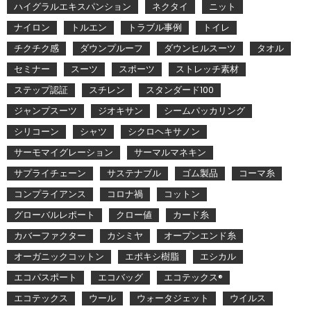
ハイグラルエキスパンション
ネクタイ
ニット
ナイロン
トルエン
トラブル事例
トイレ
チクチク感
ダウンプルーフ
ダウンヒルスーツ
タオル
セミナー
スーツ
スポーツ
ストレッチ素材
ステップ認証
スチレン
スタンダード100
ジャンプスーツ
ジオキサン
シームパッカリング
シリコーン
シャツ
シクロヘキサノン
サーモマイグレーション
サーマルマネキン
サプライチェーン
サステナブル
ゴム製品
コーマ糸
コンプライアンス
コロナ禍
コットン
グローバルレポート
クロー値
カード糸
カバーファクター
カシミヤ
オープンエンド糸
オーガニックコットン
エポキシ樹脂
エシカル
エコパスポート
エコバッグ
エコテックス®
エコテックス
ウール
ウォータジェット
ウイルス