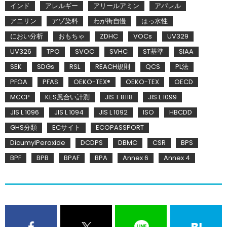
インド
アレルギー
アリールアミン
アパレル
アニリン
アゾ染料
わが街自慢
はっ水性
におい分析
おもちゃ
ZDHC
VOCs
UV329
UV326
TPO
SVOC
SVHC
ST基準
SIAA
SEK
SDGs
RSL
REACH規則
QCS
PL法
PFOA
PFAS
OEKO-TEX®
OEKO-TEX
OECD
MCCP
KES風合い計測
JIS T 8118
JIS L 1099
JIS L 1096
JIS L 1094
JIS L 1092
ISO
HBCDD
GHS分類
ECサイト
ECOPASSPORT
DicumylPeroxide
DCDPS
DBMC
CSR
BPS
BPF
BPB
BPAF
BPA
Annex 6
Annex 4