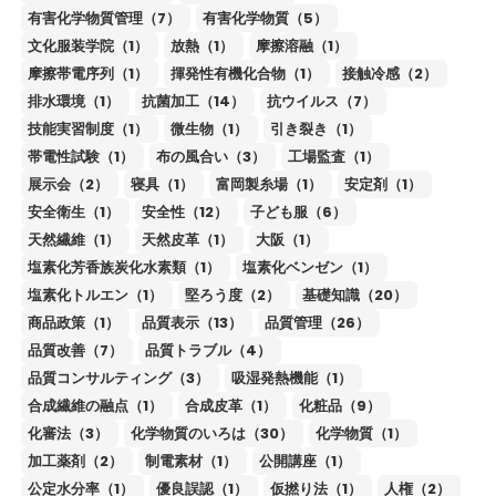
有害化学物質管理（7）
有害化学物質（5）
文化服装学院（1）
放熱（1）
摩擦溶融（1）
摩擦帯電序列（1）
揮発性有機化合物（1）
接触冷感（2）
排水環境（1）
抗菌加工（14）
抗ウイルス（7）
技能実習制度（1）
微生物（1）
引き裂き（1）
帯電性試験（1）
布の風合い（3）
工場監査（1）
展示会（2）
寝具（1）
富岡製糸場（1）
安定剤（1）
安全衛生（1）
安全性（12）
子ども服（6）
天然繊維（1）
天然皮革（1）
大阪（1）
塩素化芳香族炭化水素類（1）
塩素化ベンゼン（1）
塩素化トルエン（1）
堅ろう度（2）
基礎知識（20）
商品政策（1）
品質表示（13）
品質管理（26）
品質改善（7）
品質トラブル（4）
品質コンサルティング（3）
吸湿発熱機能（1）
合成繊維の融点（1）
合成皮革（1）
化粧品（9）
化審法（3）
化学物質のいろは（30）
化学物質（1）
加工薬剤（2）
制電素材（1）
公開講座（1）
公定水分率（1）
優良誤認（1）
仮撚り法（1）
人権（2）