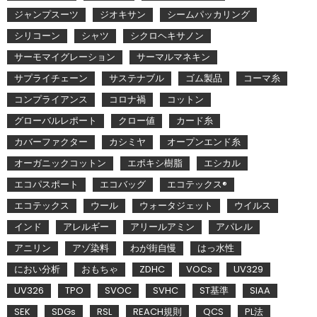
ジャンプスーツ
ジオキサン
シームパッカリング
シリコーン
シャツ
シクロヘキサノン
サーモマイグレーション
サーマルマネキン
サプライチェーン
サステナブル
ゴム製品
コーマ糸
コンプライアンス
コロナ禍
コットン
グローバルレポート
クロー値
カード糸
カバーファクター
カシミヤ
オープンエンド糸
オーガニックコットン
エポキシ樹脂
エシカル
エコパスポート
エコバッグ
エコテックス®
エコテックス
ウール
ウォータジェット
ウイルス
インド
アレルギー
アリールアミン
アパレル
アニリン
アゾ染料
わが街自慢
はっ水性
におい分析
おもちゃ
ZDHC
VOCs
UV329
UV326
TPO
SVOC
SVHC
ST基準
SIAA
SEK
SDGs
RSL
REACH規則
QCS
PL法