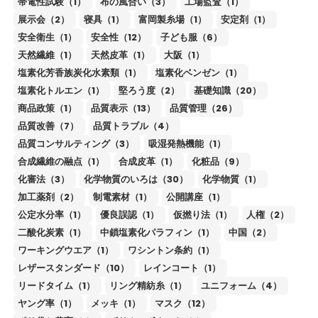
帯電性試験（1）
布の風合い（3）
工場監査（1）
展示会（2）
寝具（1）
富岡製糸場（1）
安定剤（1）
安全衛生（1）
安全性（12）
子ども服（6）
天然繊維（1）
天然皮革（1）
大阪（1）
塩素化芳香族炭化水素類（1）
塩素化ベンゼン（1）
塩素化トルエン（1）
堅ろう度（2）
基礎知識（20）
商品政策（1）
品質表示（13）
品質管理（26）
品質改善（7）
品質トラブル（4）
品質コンサルティング（3）
吸湿発熱機能（1）
合成繊維の融点（1）
合成皮革（1）
化粧品（9）
化審法（3）
化学物質のいろは（30）
化学物質（1）
加工薬剤（2）
制電素材（1）
公開講座（1）
公定水分率（1）
優良誤認（1）
仮撚り法（1）
人権（2）
二酸化炭素（1）
中鎖塩素化パラフィン（1）
中国（2）
ワーキングウエア（1）
ワシントン条約（1）
レザースタンダード（10）
レインコート（1）
リードタイム（1）
リング精紡糸（1）
ユニフォーム（4）
ヤング率（1）
メッキ（1）
マスク（12）