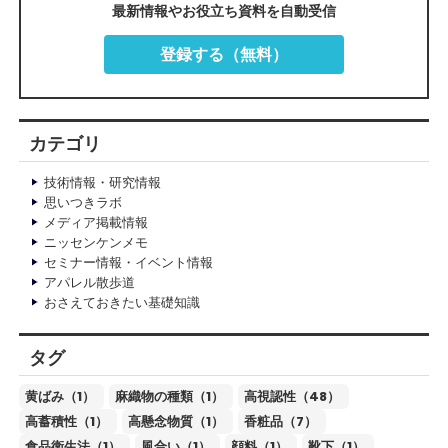
最新情報やお役立ち資料を自動受信
登録する（無料）
カテゴリ
技術情報・研究情報
思いつきラボ
メディア掲載情報
ニッセンケンメモ
セミナー情報・イベント情報
アパレル散歩道
おさえておきたい基礎知識
タグ
黄ばみ（1）
麻織物の種類（1）
高視認性（48）
高蓄積性（1）
高懸念物質（1）
香粧品（7）
食品衛生法（1）
風合い（1）
顔料（1）
靴下（1）