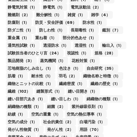
静電気対策（1）
静電気（1）
電気泳動法（2）
難燃剤（2）
難分解性（1）
雑貨（1）
雑学（4）
防腐剤（1）
防災・安全評価（69）
防水性（1）
防ダニ性（1）
防しわ性（1）
長期毒性（1）
鑑別（7）
重金属（1）
重ね着（1）
部分的色あせ（1）
通気性試験（1）
透湿防水（1）
透湿性（1）
輸出入（1）
試験担当者のひとり言（24）
視認性（1）
規格（28）
製品開発（3）
蒸気機関（1）
花粉対策（1）
芯地樹脂のしみ出し（1）
色泣き（1）
自由研究（35）
肌着（1）
耐水性（1）
羽毛（2）
織物名称と特徴（1）
織物とニットの比較（1）
繊維密度（1）
繊維の歴史（1）
繊維（102）
縫製形式（1）
縫い目開き（1）
縫い目部穴あき（1）
縫い目しわ（1）
綿織物の種類（1）
絹織物の種類（1）
細菌（2）
紫外線吸収剤（1）
紡績（1）
空気の重量（1）
空気の熱伝導率（1）
空気の成分（1）
社会的責任（2）
白場汚染（1）
発がん性物質（1）
発がん性（2）
用語（70）