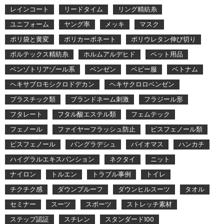
レインコート
リードタイム
リング精紡糸
ユニフォーム
ヤング率
メッキ
マスク
ポリ袋と黄変
ポリカーボネート
ポリウレタン伸び切り
ボルテックス精紡糸
ホルムアルデヒド
ペット用品
ベンゾトリアゾール系
ベンゼン
ベビー服
ベトナム
ヘキサブロモシクロドデカン
ヘキサクロロベンゼン
プラスチック類
ブランドネーム刺激
フラジール形
フタレート
フタル酸エステル類
フェムテック
フェノール
ファイヤーフラッシュ防止
ビスフェノール類
ビスフェノール
バングラデシュ
バイオマス
ハンカチ
ハイグラルエキスパンション
ネクタイ
ニット
ナイロン
トルエン
トラブル事例
トイレ
チクチク感
ダウンプルーフ
ダウンヒルスーツ
タオル
セミナー
スーツ
スポーツ
ストレッチ素材
ステップ認証
スチレン
スタンダード100