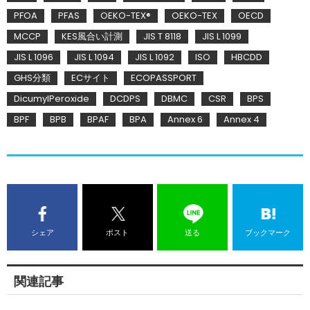
PFOA
PFAS
OEKO-TEX®
OEKO-TEX
OECD
MCCP
KES風合い計測
JIS T 8118
JIS L 1099
JIS L 1096
JIS L 1094
JIS L 1092
ISO
HBCDD
GHS分類
ECサイト
ECOPASSPORT
DicumylPeroxide
DCDPS
DBMC
CSR
BPS
BPF
BPB
BPAF
BPA
Annex 6
Annex 4
シェア
ポスト
送る
ブックマーク
関連記事