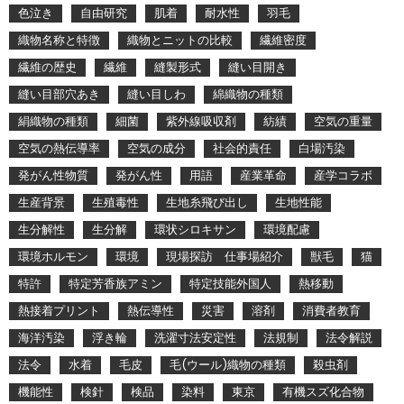
色泣き
自由研究
肌着
耐水性
羽毛
織物名称と特徴
織物とニットの比較
繊維密度
繊維の歴史
繊維
縫製形式
縫い目開き
縫い目部穴あき
縫い目しわ
綿織物の種類
絹織物の種類
細菌
紫外線吸収剤
紡績
空気の重量
空気の熱伝導率
空気の成分
社会的責任
白場汚染
発がん性物質
発がん性
用語
産業革命
産学コラボ
生産背景
生殖毒性
生地糸飛び出し
生地性能
生分解性
生分解
環状シロキサン
環境配慮
環境ホルモン
環境
現場探訪 仕事場紹介
獣毛
猫
特許
特定芳香族アミン
特定技能外国人
熱移動
熱接着プリント
熱伝導性
災害
溶剤
消費者教育
海洋汚染
浮き輪
洗濯寸法安定性
法規制
法令解説
法令
水着
毛皮
毛(ウール)織物の種類
殺虫剤
機能性
検針
検品
染料
東京
有機スズ化合物