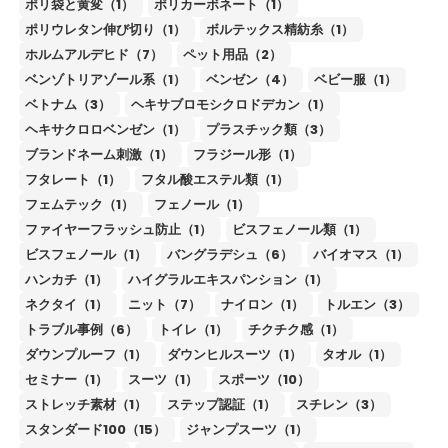
ポリ袋と黄変（1）
ポリカーボネート（1）
ポリウレタン伸び切り（1）
ボルテックス精紡糸（1）
ホルムアルデヒド（7）
ペット用品（2）
ベンゾトリアゾール系（1）
ベンゼン（4）
ベビー服（1）
ベトナム（3）
ヘキサブロモシクロドデカン（1）
ヘキサクロロベンゼン（1）
プラスチック類（3）
ブランドネーム刺激（1）
フラジール形（1）
フタレート（1）
フタル酸エステル類（1）
フェムテック（1）
フェノール（1）
ファイヤーフラッシュ防止（1）
ビスフェノール類（1）
ビスフェノール（1）
バングラデシュ（6）
バイオマス（1）
ハンカチ（1）
ハイグラルエキスパンション（1）
ネクタイ（1）
ニット（7）
ナイロン（1）
トルエン（3）
トラブル事例（6）
トイレ（1）
チクチク感（1）
ダウンプルーフ（1）
ダウンヒルスーツ（1）
タオル（1）
セミナー（1）
スーツ（1）
スポーツ（10）
ストレッチ素材（1）
ステップ認証（1）
スチレン（3）
スタンダード100（15）
ジャンプスーツ（1）