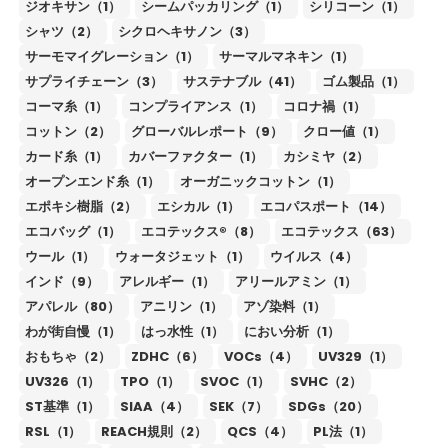
ジオキサン（1）
シームパッカリング（1）
シリコーン（1）
シャツ（2）
シクロヘキサノン（3）
サーモマイグレーション（1）
サーマルマネキン（1）
サプライチェーン（3）
サステナブル（41）
ゴム製品（1）
コーマ糸（1）
コンプライアンス（1）
コロナ禍（1）
コットン（2）
グローバルレポート（9）
クロー値（1）
カード糸（1）
カバーファクター（1）
カシミヤ（2）
オープンエンド糸（1）
オーガニックコットン（1）
エポキシ樹脂（2）
エシカル（1）
エコパスポート（14）
エコバッグ（1）
エコテックス®（8）
エコテックス（63）
ウール（1）
ウォータジェット（1）
ウイルス（4）
インド（9）
アレルギー（1）
アリールアミン（1）
アパレル（80）
アニリン（1）
アゾ染料（1）
わが街自慢（1）
はっ水性（1）
におい分析（1）
おもちゃ（2）
ZDHC（6）
VOCs（4）
UV329（1）
UV326（1）
TPO（1）
SVOC（1）
SVHC（2）
ST基準（1）
SIAA（4）
SEK（7）
SDGs（20）
RSL（1）
REACH規則（2）
QCS（4）
PL法（1）