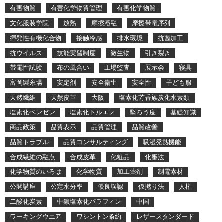
有害物質
有害化学物質管理
有害化学物質
文化服装学院
放熱
摩擦溶融
摩擦帯電序列
揮発性有機化合物
接触冷感
排水環境
抗菌加工
抗ウイルス
技能実習制度
微生物
引き裂き
帯電性試験
布の風合い
工場監査
展示会
寝具
富岡製糸場
安定剤
安全衛生
安全性
子ども服
天然繊維
天然皮革
大阪
塩素化芳香族炭化水素類
塩素化ベンゼン
塩素化トルエン
堅ろう度
基礎知識
商品政策
品質表示
品質管理
品質改善
品質トラブル
品質コンサルティング
吸湿発熱機能
合成繊維の融点
合成皮革
化粧品
化審法
化学物質のいろは
化学物質
加工薬剤
制電素材
公開講座
公定水分率
優良誤認
仮撚り法
人権
二酸化炭素
中鎖塩素化パラフィン
中国
ワーキングウエア
ワシントン条約
レザースタンダード