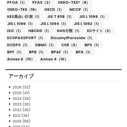
PFOA（1）
PFAS（2）
OEKO-TEX®（8）
OEKO-TEX（19）
OECD（1）
MCCP（1）
KES風合い計測（1）
JIS T 8118（1）
JIS L 1099（1）
JIS L 1096（1）
JIS L 1094（1）
JIS L 1092（1）
ISO（1）
HBCDD（1）
GHS分類（1）
ECサイト（2）
ECOPASSPORT（1）
DicumylPeroxide（1）
DCDPS（1）
DBMC（1）
CSR（3）
BPS（1）
BPF（1）
BPB（1）
BPAF（1）
BPA（1）
Annex 6（10）
Annex 4（10）
アーカイブ
2026
(32)
2025
(41)
2024
(26)
2023
(26)
2022
(36)
2021
(36)
2020
(58)
2019
(34)