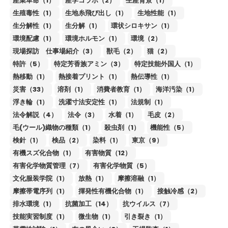
産業革命（1）
産学コラボ（2）
生産背景（1）
生殖毒性（1）
生地糸飛び出し（1）
生地性能（1）
生分解性（1）
生分解（1）
環状シロキサン（1）
環境配慮（1）
環境ホルモン（1）
環境（2）
現場探訪 仕事場紹介（3）
獣毛（2）
猫（2）
特許（5）
特定芳香族アミン（3）
特定技能外国人（1）
熱移動（1）
熱接着プリント（1）
熱伝導性（1）
災害（33）
溶剤（1）
消費者教育（1）
海洋汚染（1）
浮き輪（1）
洗濯寸法安定性（1）
法規制（1）
法令解説（4）
法令（3）
水着（1）
毛皮（2）
毛(ウール)織物の種類（1）
殺虫剤（1）
機能性（5）
検針（1）
検品（2）
染料（1）
東京（9）
有機スズ化合物（1）
有害物質（12）
有害化学物質管理（7）
有害化学物質（5）
文化服装学院（1）
放熱（1）
摩擦溶融（1）
摩擦帯電序列（1）
揮発性有機化合物（1）
接触冷感（2）
排水環境（1）
抗菌加工（14）
抗ウイルス（7）
技能実習制度（1）
微生物（1）
引き裂き（1）