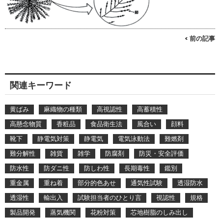
< 前の記事
関連キーワード
黄ばみ
麻織物の種類
高視認性
高蓄積性
高懸念物質
香粧品
食品衛生法
風合い
顔料
靴下
静電気対策
静電気
電気泳動法
難燃剤
難分解性
雑貨
雑学
防腐剤
防災・安全評価
防水性
防ダニ性
防しわ性
長期毒性
鑑別
重金属
重ね着
部分的色あせ
通気性試験
透湿防水
透湿性
輸出入
試験担当者のひとり言
視認性
規格
製品開発
蒸気機関
花粉対策
芯地樹脂のしみ出し