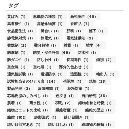
タグ
黄ばみ（1）
麻織物の種類（1）
高視認性（48）
高蓄積性（1）
高懸念物質（1）
香粧品（7）
食品衛生法（1）
風合い（1）
顔料（1）
靴下（1）
静電気対策（1）
静電気（1）
電気泳動法（2）
難燃剤（2）
難分解性（1）
雑貨（1）
雑学（4）
防腐剤（1）
防災・安全評価（69）
防水性（1）
防ダニ性（1）
防しわ性（1）
長期毒性（1）
鑑別（7）
重金属（1）
重ね着（1）
部分的色あせ（1）
通気性試験（1）
透湿防水（1）
透湿性（1）
輸出入（1）
試験担当者のひとり言（24）
視認性（1）
規格（28）
製品開発（3）
蒸気機関（1）
花粉対策（1）
芯地樹脂のしみ出し（1）
色泣き（1）
自由研究（35）
肌着（1）
耐水性（1）
羽毛（2）
織物名称と特徴（1）
織物とニットの比較（1）
繊維密度（1）
繊維の歴史（1）
繊維（102）
縫製形式（1）
縫い目開き（1）
縫い目部穴あき（1）
縫い目しわ（1）
綿織物の種類（1）