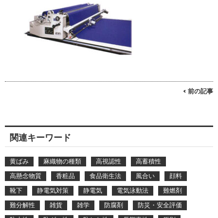
< 前の記事
関連キーワード
黄ばみ
麻織物の種類
高視認性
高蓄積性
高懸念物質
香粧品
食品衛生法
風合い
顔料
靴下
静電気対策
静電気
電気泳動法
難燃剤
難分解性
雑貨
雑学
防腐剤
防災・安全評価