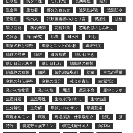
防水性
防ダニ性
防しわ性
長期毒性
鑑別
重金属
重ね着
部分的色あせ
通気性試験
透湿防水
透湿性
輸出入
試験担当者のひとり言
視認性
規格
製品開発
蒸気機関
花粉対策
芯地樹脂のしみ出し
色泣き
自由研究
肌着
耐水性
羽毛
織物名称と特徴
織物とニットの比較
繊維密度
繊維の歴史
繊維
縫製形式
縫い目開き
縫い目部穴あき
縫い目しわ
綿織物の種類
絹織物の種類
細菌
紫外線吸収剤
紡績
空気の重量
空気の熱伝導率
空気の成分
社会的責任
白場汚染
発がん性物質
発がん性
用語
産業革命
産学コラボ
生産背景
生殖毒性
生地糸飛び出し
生地性能
生分解性
生分解
環状シロキサン
環境配慮
環境ホルモン
環境
現場探訪 仕事場紹介
獣毛
猫
特許
特定芳香族アミン
特定技能外国人
熱移動