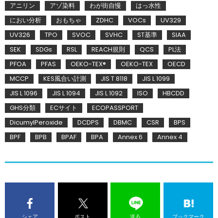
アニリン
アゾ染料
わが街自慢
はっ水性
におい分析
おもちゃ
ZDHC
VOCs
UV329
UV326
TPO
SVOC
SVHC
ST基準
SIAA
SEK
SDGs
RSL
REACH規則
QCS
PL法
PFOA
PFAS
OEKO-TEX®
OEKO-TEX
OECD
MCCP
KES風合い計測
JIS T 8118
JIS L 1099
JIS L 1096
JIS L 1094
JIS L 1092
ISO
HBCDD
GHS分類
ECサイト
ECOPASSPORT
DicumylPeroxide
DCDPS
DBMC
CSR
BPS
BPF
BPB
BPAF
BPA
Annex 6
Annex 4
シェア
ポスト
送る
ブックマーク