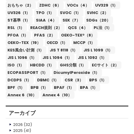
おもちゃ（2）
ZDHC（6）
VOCs（4）
UV329（1）
UV326（1）
TPO（1）
SVOC（1）
SVHC（2）
ST基準（1）
SIAA（4）
SEK（7）
SDGs（20）
RSL（1）
REACH規則（2）
QCS（4）
PL法（1）
PFOA（1）
PFAS（2）
OEKO-TEX®（8）
OEKO-TEX（19）
OECD（1）
MCCP（1）
KES風合い計測（1）
JIS T 8118（1）
JIS L 1099（1）
JIS L 1096（1）
JIS L 1094（1）
JIS L 1092（1）
ISO（1）
HBCDD（1）
GHS分類（1）
ECサイト（2）
ECOPASSPORT（1）
DicumylPeroxide（1）
DCDPS（1）
DBMC（1）
CSR（3）
BPS（1）
BPF（1）
BPB（1）
BPAF（1）
BPA（1）
Annex 6（10）
Annex 4（10）
アーカイブ
2026
(32)
2025
(41)