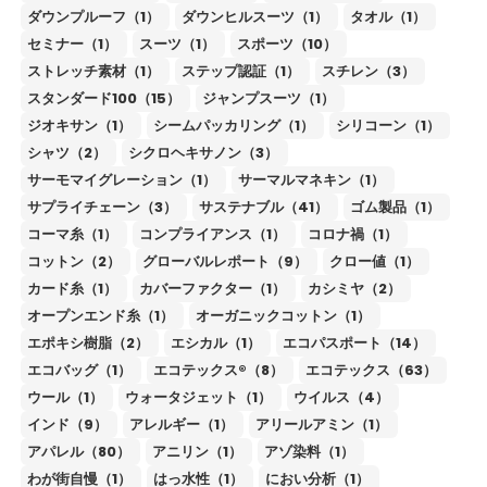
ダウンプルーフ（1）
ダウンヒルスーツ（1）
タオル（1）
セミナー（1）
スーツ（1）
スポーツ（10）
ストレッチ素材（1）
ステップ認証（1）
スチレン（3）
スタンダード100（15）
ジャンプスーツ（1）
ジオキサン（1）
シームパッカリング（1）
シリコーン（1）
シャツ（2）
シクロヘキサノン（3）
サーモマイグレーション（1）
サーマルマネキン（1）
サプライチェーン（3）
サステナブル（41）
ゴム製品（1）
コーマ糸（1）
コンプライアンス（1）
コロナ禍（1）
コットン（2）
グローバルレポート（9）
クロー値（1）
カード糸（1）
カバーファクター（1）
カシミヤ（2）
オープンエンド糸（1）
オーガニックコットン（1）
エポキシ樹脂（2）
エシカル（1）
エコパスポート（14）
エコバッグ（1）
エコテックス®（8）
エコテックス（63）
ウール（1）
ウォータジェット（1）
ウイルス（4）
インド（9）
アレルギー（1）
アリールアミン（1）
アパレル（80）
アニリン（1）
アゾ染料（1）
わが街自慢（1）
はっ水性（1）
におい分析（1）