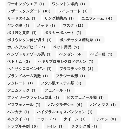
ワーキングウエア（1）
ワシントン条約（1）
レザースタンダード（10）
レインコート（1）
リードタイム（1）
リング精紡糸（1）
ユニフォーム（4）
ヤング率（1）
メッキ（1）
マスク（12）
ポリ袋と黄変（1）
ポリカーボネート（1）
ポリウレタン伸び切り（1）
ボルテックス精紡糸（1）
ホルムアルデヒド（7）
ペット用品（2）
ベンゾトリアゾール系（1）
ベンゼン（4）
ベビー服（1）
ベトナム（3）
ヘキサブロモシクロドデカン（1）
ヘキサクロロベンゼン（1）
プラスチック類（3）
ブランドネーム刺激（1）
フラジール形（1）
フタレート（1）
フタル酸エステル類（1）
フェムテック（1）
フェノール（1）
ファイヤーフラッシュ防止（1）
ビスフェノール類（1）
ビスフェノール（1）
バングラデシュ（6）
バイオマス（1）
ハンカチ（1）
ハイグラルエキスパンション（1）
ネクタイ（1）
ニット（7）
ナイロン（1）
トルエン（3）
トラブル事例（6）
トイレ（1）
チクチク感（1）