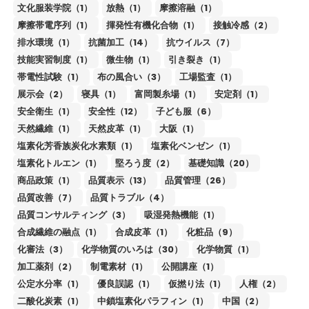
文化服装学院（1）
放熱（1）
摩擦溶融（1）
摩擦帯電序列（1）
揮発性有機化合物（1）
接触冷感（2）
排水環境（1）
抗菌加工（14）
抗ウイルス（7）
技能実習制度（1）
微生物（1）
引き裂き（1）
帯電性試験（1）
布の風合い（3）
工場監査（1）
展示会（2）
寝具（1）
富岡製糸場（1）
安定剤（1）
安全衛生（1）
安全性（12）
子ども服（6）
天然繊維（1）
天然皮革（1）
大阪（1）
塩素化芳香族炭化水素類（1）
塩素化ベンゼン（1）
塩素化トルエン（1）
堅ろう度（2）
基礎知識（20）
商品政策（1）
品質表示（13）
品質管理（26）
品質改善（7）
品質トラブル（4）
品質コンサルティング（3）
吸湿発熱機能（1）
合成繊維の融点（1）
合成皮革（1）
化粧品（9）
化審法（3）
化学物質のいろは（30）
化学物質（1）
加工薬剤（2）
制電素材（1）
公開講座（1）
公定水分率（1）
優良誤認（1）
仮撚り法（1）
人権（2）
二酸化炭素（1）
中鎖塩素化パラフィン（1）
中国（2）