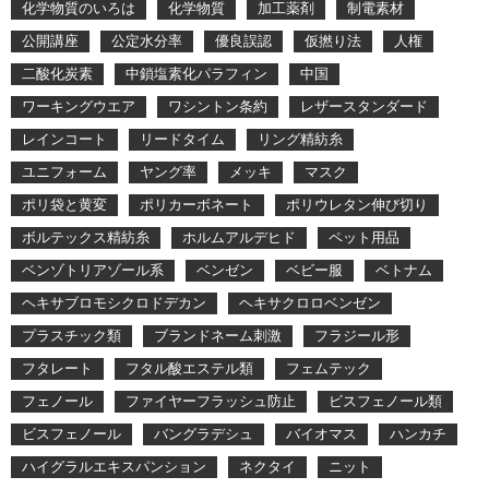
化学物質のいろは
化学物質
加工薬剤
制電素材
公開講座
公定水分率
優良誤認
仮撚り法
人権
二酸化炭素
中鎖塩素化パラフィン
中国
ワーキングウエア
ワシントン条約
レザースタンダード
レインコート
リードタイム
リング精紡糸
ユニフォーム
ヤング率
メッキ
マスク
ポリ袋と黄変
ポリカーボネート
ポリウレタン伸び切り
ボルテックス精紡糸
ホルムアルデヒド
ペット用品
ベンゾトリアゾール系
ベンゼン
ベビー服
ベトナム
ヘキサブロモシクロドデカン
ヘキサクロロベンゼン
プラスチック類
ブランドネーム刺激
フラジール形
フタレート
フタル酸エステル類
フェムテック
フェノール
ファイヤーフラッシュ防止
ビスフェノール類
ビスフェノール
バングラデシュ
バイオマス
ハンカチ
ハイグラルエキスパンション
ネクタイ
ニット