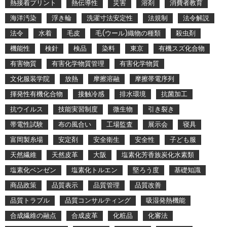
熱接着プリント
熱伝導性
災害
溶剤
消費者教育
海洋汚染
浮き輪
洗濯寸法安定性
法規制
法令解説
法令
水着
毛皮
毛(ウール)織物の種類
殺虫剤
機能性
検針
検品
染料
東京
有機スズ化合物
有害物質
有害化学物質管理
有害化学物質
文化服装学院
放熱
摩擦溶融
摩擦帯電序列
揮発性有機化合物
接触冷感
排水環境
抗菌加工
抗ウイルス
技能実習制度
微生物
引き裂き
帯電性試験
布の風合い
工場監査
展示会
寝具
富岡製糸場
安定剤
安全衛生
安全性
子ども服
天然繊維
天然皮革
大阪
塩素化芳香族炭化水素類
塩素化ベンゼン
塩素化トルエン
堅ろう度
基礎知識
商品政策
品質表示
品質管理
品質改善
品質トラブル
品質コンサルティング
吸湿発熱機能
合成繊維の融点
合成皮革
化粧品
化審法