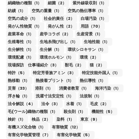
絹織物の種類（1）
細菌（2）
紫外線吸収剤（1）
紡績（1）
空気の重量（1）
空気の熱伝導率（1）
空気の成分（1）
社会的責任（2）
白場汚染（1）
発がん性物質（1）
発がん性（2）
用語（70）
産業革命（1）
産学コラボ（2）
生産背景（1）
生殖毒性（1）
生地糸飛び出し（1）
生地性能（1）
生分解性（1）
生分解（1）
環状シロキサン（1）
環境配慮（1）
環境ホルモン（1）
環境（2）
現場探訪 仕事場紹介（3）
獣毛（2）
猫（2）
特許（5）
特定芳香族アミン（3）
特定技能外国人（1）
熱移動（1）
熱接着プリント（1）
熱伝導性（1）
災害（33）
溶剤（1）
消費者教育（1）
海洋汚染（1）
浮き輪（1）
洗濯寸法安定性（1）
法規制（1）
法令解説（4）
法令（3）
水着（1）
毛皮（2）
毛(ウール)織物の種類（1）
殺虫剤（1）
機能性（5）
検針（1）
検品（2）
染料（1）
東京（9）
有機スズ化合物（1）
有害物質（12）
有害化学物質管理（7）
有害化学物質（5）