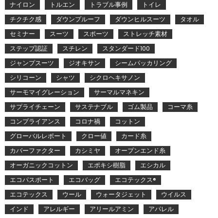
ナイロン
トルエン
トラブル事例
トイレ
チクチク感
ダウンプルーフ
ダウンヒルスーツ
タオル
セミナー
スーツ
スポーツ
ストレッチ素材
ステップ認証
スチレン
スタンダード100
ジャンプスーツ
ジオキサン
シームパッカリング
シリコーン
シャツ
シクロヘキサノン
サーモマイグレーション
サーマルマネキン
サプライチェーン
サステナブル
ゴム製品
コーマ糸
コンプライアンス
コロナ禍
コットン
グローバルレポート
クロー値
カード糸
カバーファクター
カシミヤ
オープンエンド糸
オーガニックコットン
エポキシ樹脂
エシカル
エコパスポート
エコバッグ
エコテックス®
エコテックス
ウール
ウォータジェット
ウイルス
インド
アレルギー
アリールアミン
アパレル