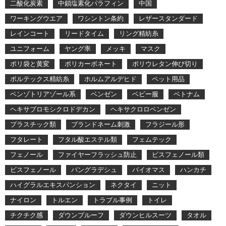
二酸化炭素
中鎖塩素化パラフィン
中国
ワーキングウエア
ワシントン条約
レザースタンダード
レインコート
リードタイム
リング精紡糸
ユニフォーム
ヤング率
メッキ
マスク
ポリ袋と黄変
ポリカーボネート
ポリウレタン伸び切り
ボルテックス精紡糸
ホルムアルデヒド
ペット用品
ベンゾトリアゾール系
ベンゼン
ベビー服
ベトナム
ヘキサブロモシクロドデカン
ヘキサクロロベンゼン
プラスチック類
ブランドネーム刺激
フラジール形
フタレート
フタル酸エステル類
フェムテック
フェノール
ファイヤーフラッシュ防止
ビスフェノール類
ビスフェノール
バングラデシュ
バイオマス
ハンカチ
ハイグラルエキスパンション
ネクタイ
ニット
ナイロン
トルエン
トラブル事例
トイレ
チクチク感
ダウンプルーフ
ダウンヒルスーツ
タオル