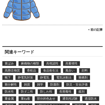
< 前の記事
関連キーワード
黄ばみ
麻織物の種類
高視認性
高蓄積性
高懸念物質
香粧品
食品衛生法
風合い
顔料
靴下
静電気対策
静電気
電気泳動法
難燃剤
難分解性
雑貨
雑学
防腐剤
防災・安全評価
防水性
防ダニ性
防しわ性
長期毒性
鑑別
重金属
重ね着
部分的色あせ
通気性試験
透湿防水