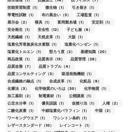
排水環境（1）
抗菌加工（14）
抗ウイルス（7）
技能実習制度（1）
微生物（1）
引き裂き（1）
帯電性試験（1）
布の風合い（3）
工場監査（1）
展示会（2）
寝具（1）
富岡製糸場（1）
安定剤（1）
安全衛生（1）
安全性（12）
子ども服（6）
天然繊維（1）
天然皮革（1）
大阪（1）
塩素化芳香族炭化水素類（1）
塩素化ベンゼン（1）
塩素化トルエン（1）
堅ろう度（2）
基礎知識（20）
商品政策（1）
品質表示（13）
品質管理（26）
品質改善（7）
品質トラブル（4）
品質コンサルティング（3）
吸湿発熱機能（1）
合成繊維の融点（1）
合成皮革（1）
化粧品（9）
化審法（3）
化学物質のいろは（30）
化学物質（1）
加工薬剤（2）
制電素材（1）
公開講座（1）
公定水分率（1）
優良誤認（1）
仮撚り法（1）
人権（2）
二酸化炭素（1）
中鎖塩素化パラフィン（1）
中国（2）
ワーキングウエア（1）
ワシントン条約（1）
レザースタンダード（10）
レインコート（1）