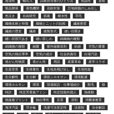
透湿性
輸出入
試験担当者のひとり言
視認性
規格
製品開発
蒸気機関
花粉対策
芯地樹脂のしみ出し
色泣き
自由研究
肌着
耐水性
羽毛
織物名称と特徴
織物とニットの比較
繊維密度
繊維の歴史
繊維
縫製形式
縫い目開き
縫い目部穴あき
縫い目しわ
綿織物の種類
絹織物の種類
細菌
紫外線吸収剤
紡績
空気の重量
空気の熱伝導率
空気の成分
社会的責任
白場汚染
発がん性物質
発がん性
用語
産業革命
産学コラボ
生産背景
生殖毒性
生地糸飛び出し
生地性能
生分解性
生分解
環状シロキサン
環境配慮
環境ホルモン
環境
現場探訪 仕事場紹介
獣毛
猫
特許
特定芳香族アミン
特定技能外国人
熱移動
熱接着プリント
熱伝導性
災害
溶剤
消費者教育
海洋汚染
浮き輪
洗濯寸法安定性
法規制
法令解説