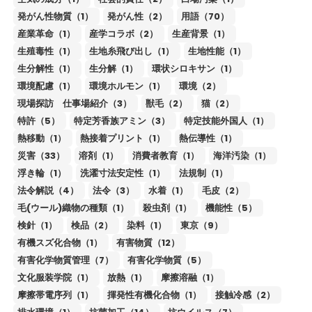
発がん性物質（1）
発がん性（2）
用語（70）
産業革命（1）
産学コラボ（2）
生産背景（1）
生殖毒性（1）
生地糸飛び出し（1）
生地性能（1）
生分解性（1）
生分解（1）
環状シロキサン（1）
環境配慮（1）
環境ホルモン（1）
環境（2）
現場探訪 仕事場紹介（3）
獣毛（2）
猫（2）
特許（5）
特定芳香族アミン（3）
特定技能外国人（1）
熱移動（1）
熱接着プリント（1）
熱伝導性（1）
災害（33）
溶剤（1）
消費者教育（1）
海洋汚染（1）
浮き輪（1）
洗濯寸法安定性（1）
法規制（1）
法令解説（4）
法令（3）
水着（1）
毛皮（2）
毛(ウール)織物の種類（1）
殺虫剤（1）
機能性（5）
検針（1）
検品（2）
染料（1）
東京（9）
有機スズ化合物（1）
有害物質（12）
有害化学物質管理（7）
有害化学物質（5）
文化服装学院（1）
放熱（1）
摩擦溶融（1）
摩擦帯電序列（1）
揮発性有機化合物（1）
接触冷感（2）