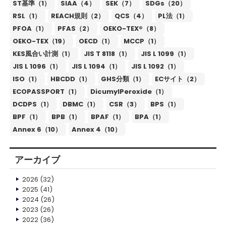
ST基準（1）
SIAA（4）
SEK（7）
SDGs（20）
RSL（1）
REACH規則（2）
QCS（4）
PL法（1）
PFOA（1）
PFAS（2）
OEKO-TEX®（8）
OEKO-TEX（19）
OECD（1）
MCCP（1）
KES風合い計測（1）
JIS T 8118（1）
JIS L 1099（1）
JIS L 1096（1）
JIS L 1094（1）
JIS L 1092（1）
ISO（1）
HBCDD（1）
GHS分類（1）
ECサイト（2）
ECOPASSPORT（1）
DicumylPeroxide（1）
DCDPS（1）
DBMC（1）
CSR（3）
BPS（1）
BPF（1）
BPB（1）
BPAF（1）
BPA（1）
Annex 6（10）
Annex 4（10）
アーカイブ
2026
(32)
2025
(41)
2024
(26)
2023
(26)
2022
(36)