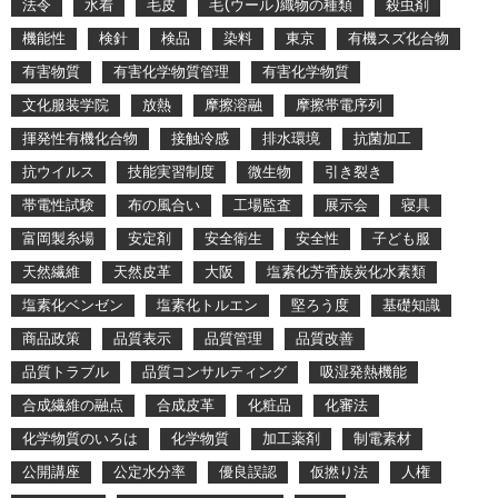
法令
水着
毛皮
毛(ウール)織物の種類
殺虫剤
機能性
検針
検品
染料
東京
有機スズ化合物
有害物質
有害化学物質管理
有害化学物質
文化服装学院
放熱
摩擦溶融
摩擦帯電序列
揮発性有機化合物
接触冷感
排水環境
抗菌加工
抗ウイルス
技能実習制度
微生物
引き裂き
帯電性試験
布の風合い
工場監査
展示会
寝具
富岡製糸場
安定剤
安全衛生
安全性
子ども服
天然繊維
天然皮革
大阪
塩素化芳香族炭化水素類
塩素化ベンゼン
塩素化トルエン
堅ろう度
基礎知識
商品政策
品質表示
品質管理
品質改善
品質トラブル
品質コンサルティング
吸湿発熱機能
合成繊維の融点
合成皮革
化粧品
化審法
化学物質のいろは
化学物質
加工薬剤
制電素材
公開講座
公定水分率
優良誤認
仮撚り法
人権