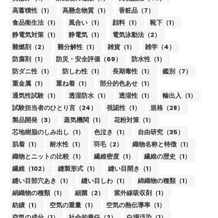
高蓄積性（1）
高懸念物質（1）
香粧品（7）
食品衛生法（1）
風合い（1）
顔料（1）
靴下（1）
静電気対策（1）
静電気（1）
電気泳動法（2）
難燃剤（2）
難分解性（1）
雑貨（1）
雑学（4）
防腐剤（1）
防災・安全評価（69）
防水性（1）
防ダニ性（1）
防しわ性（1）
長期毒性（1）
鑑別（7）
重金属（1）
重ね着（1）
部分的色あせ（1）
通気性試験（1）
透湿防水（1）
透湿性（1）
輸出入（1）
試験担当者のひとり言（24）
視認性（1）
規格（28）
製品開発（3）
蒸気機関（1）
花粉対策（1）
芯地樹脂のしみ出し（1）
色泣き（1）
自由研究（35）
肌着（1）
耐水性（1）
羽毛（2）
織物名称と特徴（1）
織物とニットの比較（1）
繊維密度（1）
繊維の歴史（1）
繊維（102）
縫製形式（1）
縫い目開き（1）
縫い目部穴あき（1）
縫い目しわ（1）
綿織物の種類（1）
絹織物の種類（1）
細菌（2）
紫外線吸収剤（1）
紡績（1）
空気の重量（1）
空気の熱伝導率（1）
空気の成分（1）
社会的責任（2）
白場汚染（1）