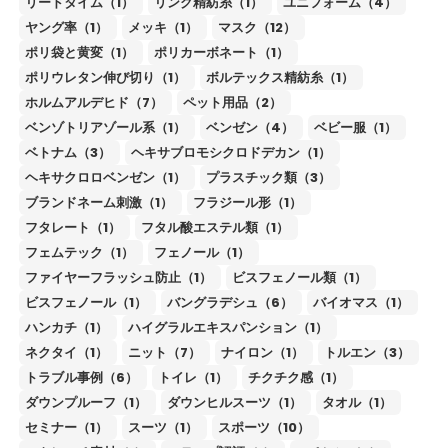
リードタイム（1）
リング精紡糸（1）
ユニフォーム（4）
ヤング率（1）
メッキ（1）
マスク（12）
ポリ袋と黄変（1）
ポリカーボネート（1）
ポリウレタン伸び切り（1）
ボルテックス精紡糸（1）
ホルムアルデヒド（7）
ペット用品（2）
ベンゾトリアゾール系（1）
ベンゼン（4）
ベビー服（1）
ベトナム（3）
ヘキサブロモシクロドデカン（1）
ヘキサクロロベンゼン（1）
プラスチック類（3）
ブランドネーム刺激（1）
フラジール形（1）
フタレート（1）
フタル酸エステル類（1）
フェムテック（1）
フェノール（1）
ファイヤーフラッシュ防止（1）
ビスフェノール類（1）
ビスフェノール（1）
バングラデシュ（6）
バイオマス（1）
ハンカチ（1）
ハイグラルエキスパンション（1）
ネクタイ（1）
ニット（7）
ナイロン（1）
トルエン（3）
トラブル事例（6）
トイレ（1）
チクチク感（1）
ダウンプルーフ（1）
ダウンヒルスーツ（1）
タオル（1）
セミナー（1）
スーツ（1）
スポーツ（10）