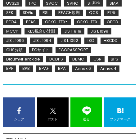
UV326
TPO
SVOC
SVHC
ST基準
SIAA
SEK
SDGs
RSL
REACH規則
QCS
PL法
PFOA
PFAS
OEKO-TEX®
OEKO-TEX
OECD
MCCP
KES風合い計測
JIS T 8118
JIS L 1099
JIS L 1096
JIS L 1094
JIS L 1092
ISO
HBCDD
GHS分類
ECサイト
ECOPASSPORT
DicumylPeroxide
DCDPS
DBMC
CSR
BPS
BPF
BPB
BPAF
BPA
Annex 6
Annex 4
シェア
ポスト
送る
ブックマーク