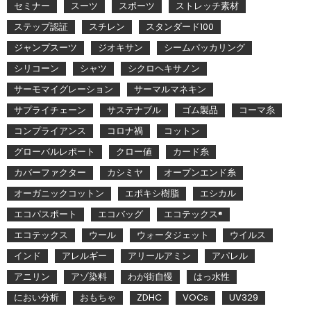
セミナー
スーツ
スポーツ
ストレッチ素材
ステップ認証
スチレン
スタンダード100
ジャンプスーツ
ジオキサン
シームパッカリング
シリコーン
シャツ
シクロヘキサノン
サーモマイグレーション
サーマルマネキン
サプライチェーン
サステナブル
ゴム製品
コーマ糸
コンプライアンス
コロナ禍
コットン
グローバルレポート
クロー値
カード糸
カバーファクター
カシミヤ
オープンエンド糸
オーガニックコットン
エポキシ樹脂
エシカル
エコパスポート
エコバッグ
エコテックス®
エコテックス
ウール
ウォータジェット
ウイルス
インド
アレルギー
アリールアミン
アパレル
アニリン
アゾ染料
わが街自慢
はっ水性
におい分析
おもちゃ
ZDHC
VOCs
UV329