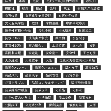
法令
水着
毛皮
毛(ウール)織物の種類
殺虫剤
機能性
検針
検品
染料
東京
有機スズ化合物
有害物質
有害化学物質管理
有害化学物質
文化服装学院
放熱
摩擦溶融
摩擦帯電序列
揮発性有機化合物
接触冷感
排水環境
抗菌加工
抗ウイルス
技能実習制度
微生物
引き裂き
帯電性試験
布の風合い
工場監査
展示会
寝具
富岡製糸場
安定剤
安全衛生
安全性
子ども服
天然繊維
天然皮革
大阪
塩素化芳香族炭化水素類
塩素化ベンゼン
塩素化トルエン
堅ろう度
基礎知識
商品政策
品質表示
品質管理
品質改善
品質トラブル
品質コンサルティング
吸湿発熱機能
合成繊維の融点
合成皮革
化粧品
化審法
化学物質のいろは
化学物質
加工薬剤
制電素材
公開講座
公定水分率
優良誤認
仮撚り法
人権