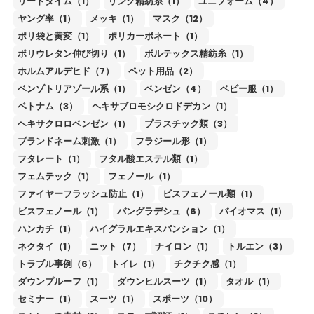
リードタイム（1）
リング精紡糸（1）
ユニフォーム（4）
ヤング率（1）
メッキ（1）
マスク（12）
ポリ袋と黄変（1）
ポリカーボネート（1）
ポリウレタン伸び切り（1）
ボルテックス精紡糸（1）
ホルムアルデヒド（7）
ペット用品（2）
ベンゾトリアゾール系（1）
ベンゼン（4）
ベビー服（1）
ベトナム（3）
ヘキサブロモシクロドデカン（1）
ヘキサクロロベンゼン（1）
プラスチック類（3）
ブランドネーム刺激（1）
フラジール形（1）
フタレート（1）
フタル酸エステル類（1）
フェムテック（1）
フェノール（1）
ファイヤーフラッシュ防止（1）
ビスフェノール類（1）
ビスフェノール（1）
バングラデシュ（6）
バイオマス（1）
ハンカチ（1）
ハイグラルエキスパンション（1）
ネクタイ（1）
ニット（7）
ナイロン（1）
トルエン（3）
トラブル事例（6）
トイレ（1）
チクチク感（1）
ダウンプルーフ（1）
ダウンヒルスーツ（1）
タオル（1）
セミナー（1）
スーツ（1）
スポーツ（10）