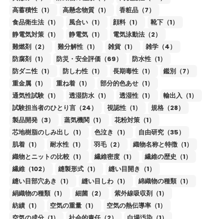
高蓄積性（1）
高懸念物質（1）
香粧品（7）
食品衛生法（1）
風合い（1）
顔料（1）
靴下（1）
静電気対策（1）
静電気（1）
電気泳動法（2）
難燃剤（2）
難分解性（1）
雑貨（1）
雑学（4）
防腐剤（1）
防災・安全評価（69）
防水性（1）
防ダニ性（1）
防しわ性（1）
長期毒性（1）
鑑別（7）
重金属（1）
重ね着（1）
部分的色あせ（1）
通気性試験（1）
透湿防水（1）
透湿性（1）
輸出入（1）
試験担当者のひとり言（24）
視認性（1）
規格（28）
製品開発（3）
蒸気機関（1）
花粉対策（1）
芯地樹脂のしみ出し（1）
色泣き（1）
自由研究（35）
肌着（1）
耐水性（1）
羽毛（2）
織物名称と特徴（1）
織物とニットの比較（1）
繊維密度（1）
繊維の歴史（1）
繊維（102）
縫製形式（1）
縫い目開き（1）
縫い目部穴あき（1）
縫い目しわ（1）
綿織物の種類（1）
絹織物の種類（1）
細菌（2）
紫外線吸収剤（1）
紡績（1）
空気の重量（1）
空気の熱伝導率（1）
空気の成分（1）
社会的責任（2）
白場汚染（1）