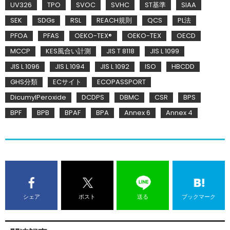
UV326
TPO
SVOC
SVHC
ST基準
SIAA
SEK
SDGs
RSL
REACH規則
QCS
PL法
PFOA
PFAS
OEKO-TEX®
OEKO-TEX
OECD
MCCP
KES風合い計測
JIS T 8118
JIS L 1099
JIS L 1096
JIS L 1094
JIS L 1092
ISO
HBCDD
GHS分類
ECサイト
ECOPASSPORT
DicumylPeroxide
DCDPS
DBMC
CSR
BPS
BPF
BPB
BPAF
BPA
Annex 6
Annex 4
シェア
ポスト
送る
ブックマーク