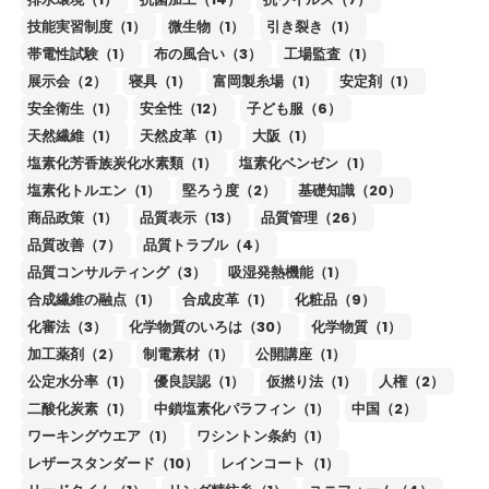
技能実習制度（1）
微生物（1）
引き裂き（1）
帯電性試験（1）
布の風合い（3）
工場監査（1）
展示会（2）
寝具（1）
富岡製糸場（1）
安定剤（1）
安全衛生（1）
安全性（12）
子ども服（6）
天然繊維（1）
天然皮革（1）
大阪（1）
塩素化芳香族炭化水素類（1）
塩素化ベンゼン（1）
塩素化トルエン（1）
堅ろう度（2）
基礎知識（20）
商品政策（1）
品質表示（13）
品質管理（26）
品質改善（7）
品質トラブル（4）
品質コンサルティング（3）
吸湿発熱機能（1）
合成繊維の融点（1）
合成皮革（1）
化粧品（9）
化審法（3）
化学物質のいろは（30）
化学物質（1）
加工薬剤（2）
制電素材（1）
公開講座（1）
公定水分率（1）
優良誤認（1）
仮撚り法（1）
人権（2）
二酸化炭素（1）
中鎖塩素化パラフィン（1）
中国（2）
ワーキングウエア（1）
ワシントン条約（1）
レザースタンダード（10）
レインコート（1）