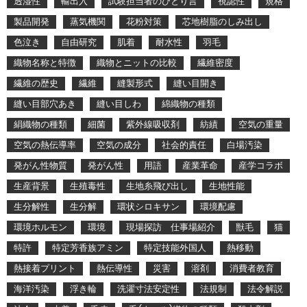
透湿性
輸出入
試験担当者のひとり言
視認性
規格
製品開発
蒸気機関
花粉対策
芯地樹脂のしみ出し
色泣き
自由研究
肌着
耐水性
羽毛
織物名称と特徴
織物とニットの比較
繊維密度
繊維の歴史
繊維
縫製形式
縫い目開き
縫い目部穴あき
縫い目しわ
綿織物の種類
絹織物の種類
細菌
紫外線吸収剤
紡績
空気の重量
空気の熱伝導率
空気の成分
社会的責任
白場汚染
発がん性物質
発がん性
用語
産業革命
産学コラボ
生産背景
生殖毒性
生地糸飛び出し
生地性能
生分解性
生分解
環状シロキサン
環境配慮
環境ホルモン
環境
現場探訪 仕事場紹介
獣毛
猫
特許
特定芳香族アミン
特定技能外国人
熱移動
熱接着プリント
熱伝導性
災害
溶剤
消費者教育
海洋汚染
浮き輪
洗濯寸法安定性
法規制
法令解説