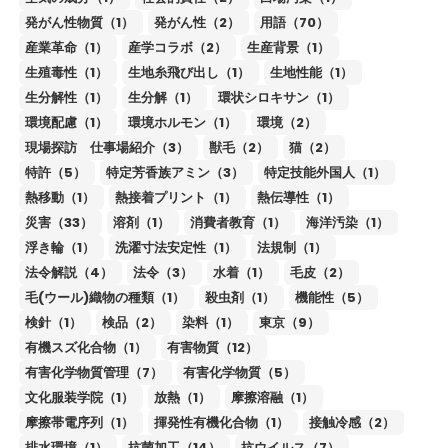
発がん性物質（1）
発がん性（2）
用語（70）
産業革命（1）
産学コラボ（2）
生産背景（1）
生殖毒性（1）
生地糸飛び出し（1）
生地性能（1）
生分解性（1）
生分解（1）
環状シロキサン（1）
環境配慮（1）
環境ホルモン（1）
環境（2）
現場探訪 仕事場紹介（3）
獣毛（2）
猫（2）
特許（5）
特定芳香族アミン（3）
特定技能外国人（1）
熱移動（1）
熱接着プリント（1）
熱伝導性（1）
災害（33）
溶剤（1）
消費者教育（1）
海洋汚染（1）
浮き輪（1）
洗濯寸法安定性（1）
法規制（1）
法令解説（4）
法令（3）
水着（1）
毛皮（2）
毛(ウール)織物の種類（1）
殺虫剤（1）
機能性（5）
検針（1）
検品（2）
染料（1）
東京（9）
有機スズ化合物（1）
有害物質（12）
有害化学物質管理（7）
有害化学物質（5）
文化服装学院（1）
放熱（1）
摩擦溶融（1）
摩擦帯電序列（1）
揮発性有機化合物（1）
接触冷感（2）
排水環境（1）
抗菌加工（14）
抗ウイルス（7）