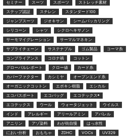
セミナー
スーツ
スポーツ
ストレッチ素材
ステップ認証
スチレン
スタンダード100
ジャンプスーツ
ジオキサン
シームパッカリング
シリコーン
シャツ
シクロヘキサノン
サーモマイグレーション
サーマルマネキン
サプライチェーン
サステナブル
ゴム製品
コーマ糸
コンプライアンス
コロナ禍
コットン
グローバルレポート
クロー値
カード糸
カバーファクター
カシミヤ
オープンエンド糸
オーガニックコットン
エポキシ樹脂
エシカル
エコパスポート
エコバッグ
エコテックス®
エコテックス
ウール
ウォータジェット
ウイルス
インド
アレルギー
アリールアミン
アパレル
アニリン
アゾ染料
わが街自慢
はっ水性
におい分析
おもちゃ
ZDHC
VOCs
UV329