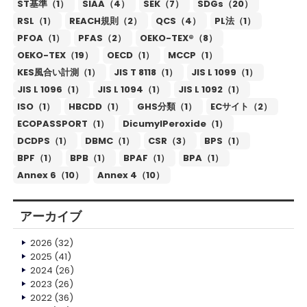
ST基準（1）
SIAA（4）
SEK（7）
SDGs（20）
RSL（1）
REACH規則（2）
QCS（4）
PL法（1）
PFOA（1）
PFAS（2）
OEKO-TEX®（8）
OEKO-TEX（19）
OECD（1）
MCCP（1）
KES風合い計測（1）
JIS T 8118（1）
JIS L 1099（1）
JIS L 1096（1）
JIS L 1094（1）
JIS L 1092（1）
ISO（1）
HBCDD（1）
GHS分類（1）
ECサイト（2）
ECOPASSPORT（1）
DicumylPeroxide（1）
DCDPS（1）
DBMC（1）
CSR（3）
BPS（1）
BPF（1）
BPB（1）
BPAF（1）
BPA（1）
Annex 6（10）
Annex 4（10）
アーカイブ
2026
(32)
2025
(41)
2024
(26)
2023
(26)
2022
(36)