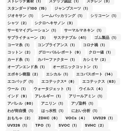
ストレッチ素材（1）
ステップ認証（1）
スチレン（3）
スタンダード100（15）
ジャンプスーツ（1）
ジオキサン（1）
シームパッカリング（1）
シリコーン（1）
シャツ（2）
シクロヘキサノン（3）
サーモマイグレーション（1）
サーマルマネキン（1）
サプライチェーン（3）
サステナブル（41）
ゴム製品（1）
コーマ糸（1）
コンプライアンス（1）
コロナ禍（1）
コットン（2）
グローバルレポート（9）
クロー値（1）
カード糸（1）
カバーファクター（1）
カシミヤ（2）
オープンエンド糸（1）
オーガニックコットン（1）
エポキシ樹脂（2）
エシカル（1）
エコパスポート（14）
エコバッグ（1）
エコテックス®（8）
エコテックス（63）
ウール（1）
ウォータジェット（1）
ウイルス（4）
インド（9）
アレルギー（1）
アリールアミン（1）
アパレル（80）
アニリン（1）
アゾ染料（1）
わが街自慢（1）
はっ水性（1）
におい分析（1）
おもちゃ（2）
ZDHC（6）
VOCs（4）
UV329（1）
UV326（1）
TPO（1）
SVOC（1）
SVHC（2）