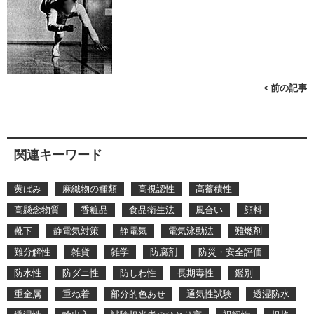
< 前の記事
関連キーワード
黄ばみ
麻織物の種類
高視認性
高蓄積性
高懸念物質
香粧品
食品衛生法
風合い
顔料
靴下
静電気対策
静電気
電気泳動法
難燃剤
難分解性
雑貨
雑学
防腐剤
防災・安全評価
防水性
防ダニ性
防しわ性
長期毒性
鑑別
重金属
重ね着
部分的色あせ
通気性試験
透湿防水