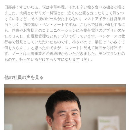
田部井：すごいなぁ。僕は中華料理、それも辛い物を食べる機会が増え
ました。火鍋とかザリガニ料理とか…近くの公園を走ったりして気をつ
けているけど、その後のビールがたまらない。マストアイテムは営業担
当らしく、携帯電話・ペン・ノートですね。こちらでは買い物をするに
も、同僚やお客様とのコミュニケーションにも携帯電話のアプリが欠か
せませんし、出退勤管理などもアプリで行っています。ペンケースは壮
行会で餞別としていただいたものです。小さいので、最初は「小さくて
何も入らん！」と思ったのですが、スマートに見えて周囲から好評で
す。ノートは上海事業所の総経理からいただきました。モンブラン社の
もので、持っているだけでもサマになります（笑）。
他の社員の声を見る