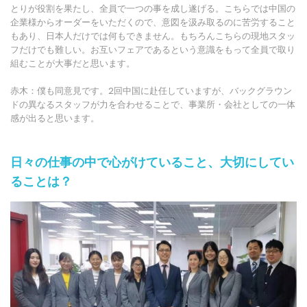
とりが役割を果たし、全員で一つの事を成し遂げる。こちらでは中国の
企業様からオーダーをいただくので、意図を汲み取るのに苦労すること
もあり、日本人だけでは何もできません。もちろんこちらの現地スタッ
フだけでも難しい。お互いフェアであるという意識をもって全員で取り
組むことが大事だと思います。
赤木：僕も同意見です。2回中国に赴任していますが、バックグラウン
ドの異なるスタッフが力を合わせることで、事業所・会社としての一体
感が出ると思います。
日々の仕事の中で心がけていること、大切にしてい
ることは？