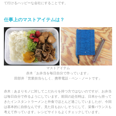
て行けるハッピーな会社にすることです。
仕事上のマストアイテムは？
マストアイテム
赤木「お弁当を毎日自分で作っています」
田部井「営業担当らしく、携帯電話・ペン・ノートです」
赤木：あまりモノに対してこだわりを持つ方ではないのですが、お弁当
は毎日自分で作るようにしています。前回の赴任時は、日本から持って
きたインスタントラーメンと外食でほとんど過ごしていましたが、今回
は基本的に自炊なんです。見た目もおいしそうにして、栄養バランスも
考えて作っています。レシピサイトもよくチェックしています。