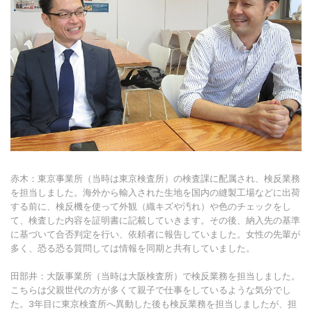
赤木：東京事業所（当時は東京検査所）の検査課に配属され、検反業務
を担当しました。海外から輸入された生地を国内の縫製工場などに出荷
する前に、検反機を使って外観（織キズや汚れ）や色のチェックをし
て、検査した内容を証明書に記載していきます。その後、納入先の基準
に基づいて合否判定を行い、依頼者に報告していました。女性の先輩が
多く、恐る恐る質問しては情報を同期と共有していました。
田部井：大阪事業所（当時は大阪検査所）で検反業務を担当しました。
こちらは父親世代の方が多くて親子で仕事をしているような気分でし
た。3年目に東京検査所へ異動した後も検反業務を担当しましたが、担