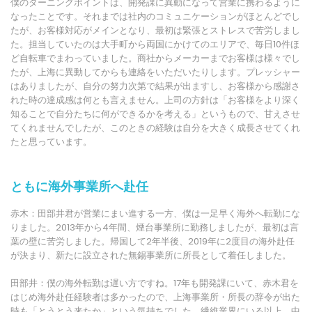
僕のターニングポイントは、開発課に異動になって営業に携わるように
なったことです。それまでは社内のコミュニケーションがほとんどでし
たが、お客様対応がメインとなり、最初は緊張とストレスで苦労しまし
た。担当していたのは大手町から両国にかけてのエリアで、毎日10件ほ
ど自転車でまわっていました。商社からメーカーまでお客様は様々でし
たが、上海に異動してからも連絡をいただいたりします。プレッシャー
はありましたが、自分の努力次第で結果が出ますし、お客様から感謝さ
れた時の達成感は何とも言えません。上司の方針は「お客様をより深く
知ることで自分たちに何ができるかを考える」というもので、甘えさせ
てくれませんでしたが、このときの経験は自分を大きく成長させてくれ
たと思っています。
ともに海外事業所へ赴任
赤木：田部井君が営業にまい進する一方、僕は一足早く海外へ転勤にな
りました。2013年から4年間、煙台事業所に勤務しましたが、最初は言
葉の壁に苦労しました。帰国して2年半後、2019年に2度目の海外赴任
が決まり、新たに設立された無錫事業所に所長として着任しました。
田部井：僕の海外転勤は遅い方ですね。17年も開発課にいて、赤木君を
はじめ海外赴任経験者は多かったので、上海事業所・所長の辞令が出た
時も「とうとう来たか」という気持ちでした。繊維業界にいる以上、中