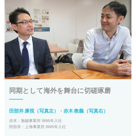
同期として海外を舞台に切磋琢磨
田部井 康視（写真左）・赤木 教義（写真右）
赤木：無錫事業所 1995年入社
田部井：上海事業所 1995年入社