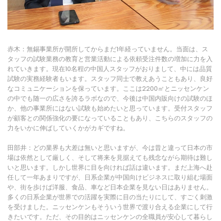
赤木：無錫事業所が開所してからまだ1年経っていません。当面は、ス
タッフの試験業務の教育と営業活動による依頼受注件数の増加に力を入
れていきます。現在10名程の中国人スタッフがおりまして、中には品質
試験の実務経験者もいます。スタッフ同士で教えあうこともあり、良好
なコミュニケーションを保っています。ここは2200㎡とニッセンケン
の中でも随一の広さを誇るラボなので、今後は中国内販向けの試験のほ
か、他の事業所にはない試験も始めたいと思っています。受付スタッフ
が顧客との関係強化の要になっていることもあり、こちらのスタッフの
力をいかに伸ばしていくかがカギですね。
田部井：どの業界も大差は無いと思いますが、今は昔と違って日本の市
場は依然として厳しく、そして将来を見据えても残念ながら期待は難し
いと思います。しかし世界に目を向ければ話は違います。まだ上海へ赴
任して一年あまりですが、日系企業が中国向けビジネスに取り組む場面
や、街を歩けば洋服、食品、車など日本企業を見ない日はありません。
多くの日系企業が世界での活躍を実際に目の当たりにして、すごく刺激
を受けました。ニッセンケンもそういう世界で渡り合える企業にして行
きたいです。ただ、その目的はニッセンケンの全職員が安心して暮らし