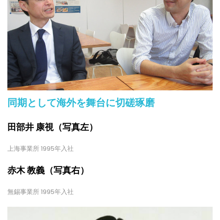
同期として海外を舞台に切磋琢磨
田部井 康視（写真左）
上海事業所 1995年入社
赤木 教義（写真右）
無錫事業所 1995年入社