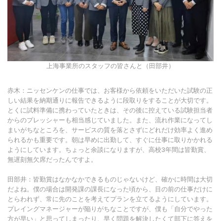
上海事業所のスタッフの皆さんと（田部井）
赤木：ニッセンケンの仕事では、お客様から依頼をいただいた試験の正
しい結果を納期通りに報告できるように段取りをすることが大切です。
とくに試料準備に携わっていたときは、その後に控えている試験担当者
からのプレッシャーも相当感じていました。また、流れ作業になってし
まいがちなところを、サービスの質を落とさずにどれだけ効率よく進め
られるかも重要です。朝は早めに出勤して、すぐに仕事に取りかかれる
ようにしています。ちょっと余談になりますが、高校3年間は皆勤賞、
無遅刻無欠席だったんですよ。
田部井：皆勤賞はなかなかできるものじゃないけど、確かに時間は大切
だよね。僕の場合は開発課の課長になった頃から、目の前の仕事だけに
とらわれず、常に先のことを考えてプランを立てるようにしています。
プレイングマネージャーが陥りがちなことですが、僕も「自分でやった
方が早い」と思ってしまったり、早く問題を解決したくて部下に答えを