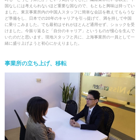
国なしには考えられないほど重要な国なので、もともと興味は持ってい
ました。東京事業所内の中国人スタッフに簡単な会話を教えてもらうな
ど準備をし、日本での20年のキャリアを引っ提げて、満を持して中国
に乗りこみました。でも最初はそれがほとんど通用せず、ショックを受
けました。今振り返ると「自分のキャリア」というものが慢心を生んで
いたのだと思います。現地スタッフと共に、上海事業所の一員として一
緒に盛り上げようと初心にかえりました。
事業所の立ち上げ、移転