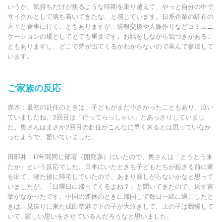
いうか、気持ちだけが焦るような時期を乗り越えて、やっと自分の中で
サイクルとして落ち着いてきたな、と感じています。日系企業の駐在の
方々と食事に行くこともありますが、情報交換や人脈作りなどコミュニ
ケーションの場としてとても重要です。お話をしながら気づきがあるこ
ともありますし、どこで芽が出てくるかわからないので喜んで参加して
います。
ご家族の反応
赤木：最初の赴任のときは、子どもがまだ小さかったこともあり、泣い
ていましたね。2回目は「行ってらっしゃい」とあっさりしていまし
た。奥さんはまさか2回目の赴任がこんなに早く来るとは思っていなか
ったようで、驚いていました。
田部井：17年間同じ部署（開発課）にいたので、奥さんは「とうとう来
たか」という反応でした。日本にいたときも子どもたちが起きる前に家
を出て、寝た後に帰宅していたので、あまり寂しがらないかなと思って
いましたが、「日曜日に帰ってくるよね？」と聞いてきたので、返す言
葉がなかったです。中国の連休のときに帰国して数日一緒に過ごしたと
きは、見送りに来た成田空港で下の子が大泣きして、上の子は我慢して
いて…寂しい思いをさせているんだろうなと思いました。