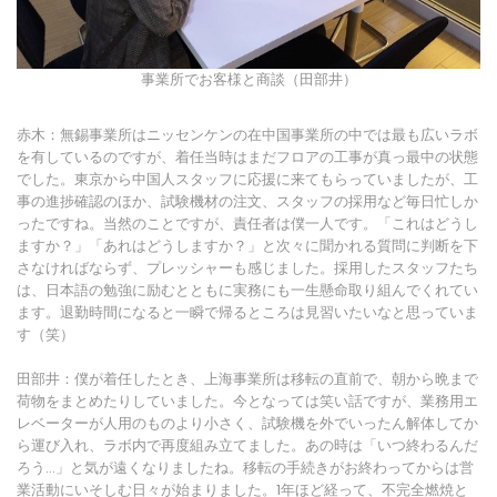
事業所でお客様と商談（田部井）
赤木：無錫事業所はニッセンケンの在中国事業所の中では最も広いラボ
を有しているのですが、着任当時はまだフロアの工事が真っ最中の状態
でした。東京から中国人スタッフに応援に来てもらっていましたが、工
事の進捗確認のほか、試験機材の注文、スタッフの採用など毎日忙しか
ったですね。当然のことですが、責任者は僕一人です。「これはどうし
ますか？」「あれはどうしますか？」と次々に聞かれる質問に判断を下
さなければならず、プレッシャーも感じました。採用したスタッフたち
は、日本語の勉強に励むとともに実務にも一生懸命取り組んでくれてい
ます。退勤時間になると一瞬で帰るところは見習いたいなと思っていま
す（笑）
田部井：僕が着任したとき、上海事業所は移転の直前で、朝から晩まで
荷物をまとめたりしていました。今となっては笑い話ですが、業務用エ
レベーターが人用のものより小さく、試験機を外でいったん解体してか
ら運び入れ、ラボ内で再度組み立てました。あの時は「いつ終わるんだ
ろう…」と気が遠くなりましたね。移転の手続きがお終わってからは営
業活動にいそしむ日々が始まりました。1年ほど経って、不完全燃焼と