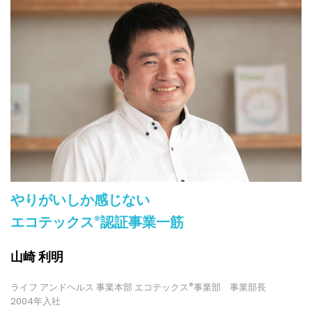
やりがいしか感じない
®
エコテックス
認証事業一筋
山崎 利明
ライフ アンドヘルス 事業本部 エコテックス
®
事業部 事業部長
2004年入社