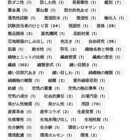
防ダニ性（1）
防しわ性（1）
長期毒性（1）
鑑別（7）
重金属（1）
重ね着（1）
部分的色あせ（1）
通気性試験（1）
透湿防水（1）
透湿性（1）
輸出入（1）
試験担当者のひとり言（24）
視認性（1）
規格（28）
製品開発（3）
蒸気機関（1）
花粉対策（1）
芯地樹脂のしみ出し（1）
色泣き（1）
自由研究（35）
肌着（1）
耐水性（1）
羽毛（2）
織物名称と特徴（1）
織物とニットの比較（1）
繊維密度（1）
繊維の歴史（1）
繊維（102）
縫製形式（1）
縫い目開き（1）
縫い目部穴あき（1）
縫い目しわ（1）
綿織物の種類（1）
絹織物の種類（1）
細菌（2）
紫外線吸収剤（1）
紡績（1）
空気の重量（1）
空気の熱伝導率（1）
空気の成分（1）
社会的責任（2）
白場汚染（1）
発がん性物質（1）
発がん性（2）
用語（70）
産業革命（1）
産学コラボ（2）
生産背景（1）
生殖毒性（1）
生地糸飛び出し（1）
生地性能（1）
生分解性（1）
生分解（1）
環状シロキサン（1）
環境配慮（1）
環境ホルモン（1）
環境（2）