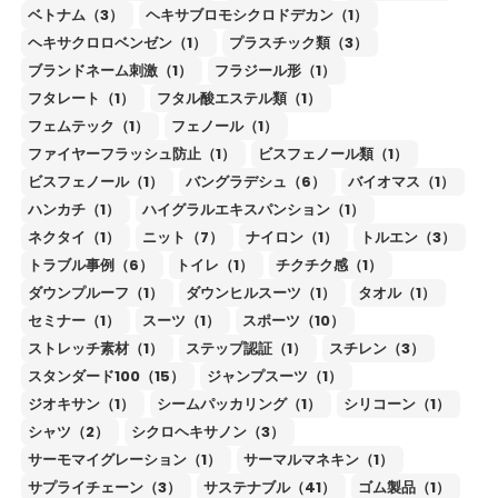
ベトナム（3）
ヘキサブロモシクロドデカン（1）
ヘキサクロロベンゼン（1）
プラスチック類（3）
ブランドネーム刺激（1）
フラジール形（1）
フタレート（1）
フタル酸エステル類（1）
フェムテック（1）
フェノール（1）
ファイヤーフラッシュ防止（1）
ビスフェノール類（1）
ビスフェノール（1）
バングラデシュ（6）
バイオマス（1）
ハンカチ（1）
ハイグラルエキスパンション（1）
ネクタイ（1）
ニット（7）
ナイロン（1）
トルエン（3）
トラブル事例（6）
トイレ（1）
チクチク感（1）
ダウンプルーフ（1）
ダウンヒルスーツ（1）
タオル（1）
セミナー（1）
スーツ（1）
スポーツ（10）
ストレッチ素材（1）
ステップ認証（1）
スチレン（3）
スタンダード100（15）
ジャンプスーツ（1）
ジオキサン（1）
シームパッカリング（1）
シリコーン（1）
シャツ（2）
シクロヘキサノン（3）
サーモマイグレーション（1）
サーマルマネキン（1）
サプライチェーン（3）
サステナブル（41）
ゴム製品（1）