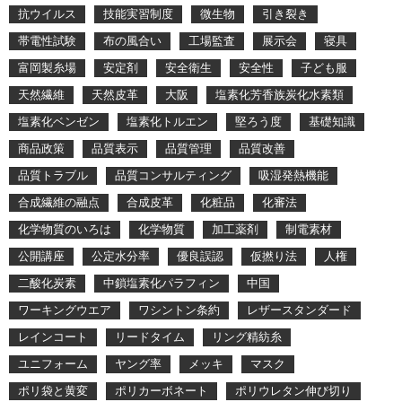
抗ウイルス
技能実習制度
微生物
引き裂き
帯電性試験
布の風合い
工場監査
展示会
寝具
富岡製糸場
安定剤
安全衛生
安全性
子ども服
天然繊維
天然皮革
大阪
塩素化芳香族炭化水素類
塩素化ベンゼン
塩素化トルエン
堅ろう度
基礎知識
商品政策
品質表示
品質管理
品質改善
品質トラブル
品質コンサルティング
吸湿発熱機能
合成繊維の融点
合成皮革
化粧品
化審法
化学物質のいろは
化学物質
加工薬剤
制電素材
公開講座
公定水分率
優良誤認
仮撚り法
人権
二酸化炭素
中鎖塩素化パラフィン
中国
ワーキングウエア
ワシントン条約
レザースタンダード
レインコート
リードタイム
リング精紡糸
ユニフォーム
ヤング率
メッキ
マスク
ポリ袋と黄変
ポリカーボネート
ポリウレタン伸び切り