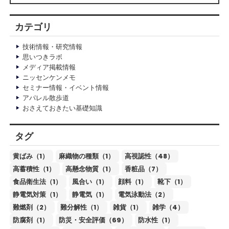
カテゴリ
技術情報・研究情報
思いつきラボ
メディア掲載情報
ニッセンケンメモ
セミナー情報・イベント情報
アパレル散歩道
おさえておきたい基礎知識
タグ
黄ばみ（1）
麻織物の種類（1）
高視認性（48）
高蓄積性（1）
高懸念物質（1）
香粧品（7）
食品衛生法（1）
風合い（1）
顔料（1）
靴下（1）
静電気対策（1）
静電気（1）
電気泳動法（2）
難燃剤（2）
難分解性（1）
雑貨（1）
雑学（4）
防腐剤（1）
防災・安全評価（69）
防水性（1）