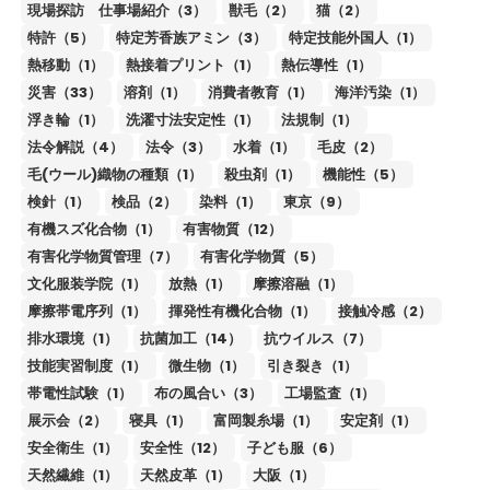
現場探訪 仕事場紹介（3）
獣毛（2）
猫（2）
特許（5）
特定芳香族アミン（3）
特定技能外国人（1）
熱移動（1）
熱接着プリント（1）
熱伝導性（1）
災害（33）
溶剤（1）
消費者教育（1）
海洋汚染（1）
浮き輪（1）
洗濯寸法安定性（1）
法規制（1）
法令解説（4）
法令（3）
水着（1）
毛皮（2）
毛(ウール)織物の種類（1）
殺虫剤（1）
機能性（5）
検針（1）
検品（2）
染料（1）
東京（9）
有機スズ化合物（1）
有害物質（12）
有害化学物質管理（7）
有害化学物質（5）
文化服装学院（1）
放熱（1）
摩擦溶融（1）
摩擦帯電序列（1）
揮発性有機化合物（1）
接触冷感（2）
排水環境（1）
抗菌加工（14）
抗ウイルス（7）
技能実習制度（1）
微生物（1）
引き裂き（1）
帯電性試験（1）
布の風合い（3）
工場監査（1）
展示会（2）
寝具（1）
富岡製糸場（1）
安定剤（1）
安全衛生（1）
安全性（12）
子ども服（6）
天然繊維（1）
天然皮革（1）
大阪（1）