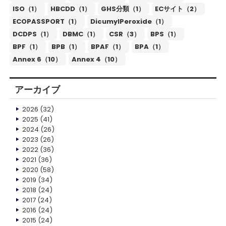
ISO（1）
HBCDD（1）
GHS分類（1）
ECサイト（2）
ECOPASSPORT（1）
DicumylPeroxide（1）
DCDPS（1）
DBMC（1）
CSR（3）
BPS（1）
BPF（1）
BPB（1）
BPAF（1）
BPA（1）
Annex 6（10）
Annex 4（10）
アーカイブ
2026
(32)
2025
(41)
2024
(26)
2023
(26)
2022
(36)
2021
(36)
2020
(58)
2019
(34)
2018
(24)
2017
(24)
2016
(24)
2015
(24)