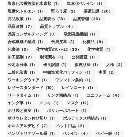
塩素化芳香族炭化水素類（1）
塩素化ベンゼン（1）
塩素化トルエン（1）
堅ろう度（2）
基礎知識（20）
商品政策（1）
品質表示（13）
品質管理（26）
品質改善（7）
品質トラブル（4）
品質コンサルティング（3）
吸湿発熱機能（1）
合成繊維の融点（1）
合成皮革（1）
化粧品（9）
化審法（3）
化学物質のいろは（30）
化学物質（1）
加工薬剤（2）
制電素材（1）
公開講座（1）
公定水分率（1）
優良誤認（1）
仮撚り法（1）
人権（2）
二酸化炭素（1）
中鎖塩素化パラフィン（1）
中国（2）
ワーキングウエア（1）
ワシントン条約（1）
レザースタンダード（10）
レインコート（1）
リードタイム（1）
リング精紡糸（1）
ユニフォーム（4）
ヤング率（1）
メッキ（1）
マスク（12）
ポリ袋と黄変（1）
ポリカーボネート（1）
ポリウレタン伸び切り（1）
ボルテックス精紡糸（1）
ホルムアルデヒド（7）
ペット用品（2）
ベンゾトリアゾール系（1）
ベンゼン（4）
ベビー服（1）