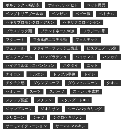
ボルテックス精紡糸
ホルムアルデヒド
ペット用品
ベンゾトリアゾール系
ベンゼン
ベビー服
ベトナム
ヘキサブロモシクロドデカン
ヘキサクロロベンゼン
プラスチック類
ブランドネーム刺激
フラジール形
フタレート
フタル酸エステル類
フェムテック
フェノール
ファイヤーフラッシュ防止
ビスフェノール類
ビスフェノール
バングラデシュ
バイオマス
ハンカチ
ハイグラルエキスパンション
ネクタイ
ニット
ナイロン
トルエン
トラブル事例
トイレ
チクチク感
ダウンプルーフ
ダウンヒルスーツ
タオル
セミナー
スーツ
スポーツ
ストレッチ素材
ステップ認証
スチレン
スタンダード100
ジャンプスーツ
ジオキサン
シームパッカリング
シリコーン
シャツ
シクロヘキサノン
サーモマイグレーション
サーマルマネキン