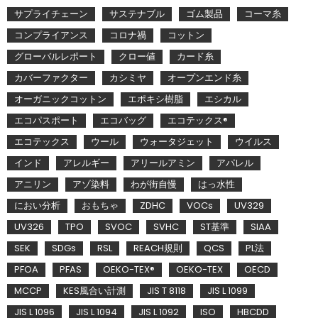
サプライチェーン
サステナブル
ゴム製品
コーマ糸
コンプライアンス
コロナ禍
コットン
グローバルレポート
クロー値
カード糸
カバーファクター
カシミヤ
オープンエンド糸
オーガニックコットン
エポキシ樹脂
エシカル
エコパスポート
エコバッグ
エコテックス®
エコテックス
ウール
ウォータジェット
ウイルス
インド
アレルギー
アリールアミン
アパレル
アニリン
アゾ染料
わが街自慢
はっ水性
におい分析
おもちゃ
ZDHC
VOCs
UV329
UV326
TPO
SVOC
SVHC
ST基準
SIAA
SEK
SDGs
RSL
REACH規則
QCS
PL法
PFOA
PFAS
OEKO-TEX®
OEKO-TEX
OECD
MCCP
KES風合い計測
JIS T 8118
JIS L 1099
JIS L 1096
JIS L 1094
JIS L 1092
ISO
HBCDD