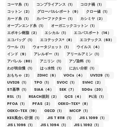
コーマ糸（1）
コンプライアンス（1）
コロナ禍（1）
コットン（2）
グローバルレポート（9）
クロー値（1）
カード糸（1）
カバーファクター（1）
カシミヤ（2）
オープンエンド糸（1）
オーガニックコットン（1）
エポキシ樹脂（2）
エシカル（1）
エコパスポート（14）
エコバッグ（1）
エコテックス®（8）
エコテックス（63）
ウール（1）
ウォータジェット（1）
ウイルス（4）
インド（9）
アレルギー（1）
アリールアミン（1）
アパレル（80）
アニリン（1）
アゾ染料（1）
わが街自慢（1）
はっ水性（1）
におい分析（1）
おもちゃ（2）
ZDHC（6）
VOCs（4）
UV329（1）
UV326（1）
TPO（1）
SVOC（1）
SVHC（2）
ST基準（1）
SIAA（4）
SEK（7）
SDGs（20）
RSL（1）
REACH規則（2）
QCS（4）
PL法（1）
PFOA（1）
PFAS（2）
OEKO-TEX®（8）
OEKO-TEX（19）
OECD（1）
MCCP（1）
KES風合い計測（1）
JIS T 8118（1）
JIS L 1099（1）
JIS L 1096（1）
JIS L 1094（1）
JIS L 1092（1）