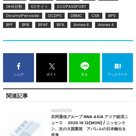
GHS分類
ECサイト
ECOPASSPORT
DicumylPeroxide
DCDPS
DBMC
CSR
BPS
BPF
BPB
BPAF
BPA
Annex 6
Annex 4
シェア
ポスト
送る
ブックマーク
関連記事
2020/10/12
共同通信グループ NNA ASIA アジア経済ニ
ュース 2020.10.12(MON) / ニッセンケ
ン、次の大国重視 アパレルの日本輸出を
促進