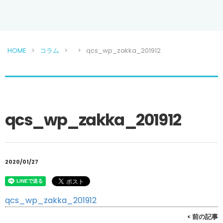
HOME
コラム
qcs_wp_zakka_201912
qcs_wp_zakka_201912
2020/01/27
qcs_wp_zakka_201912
< 前の記事