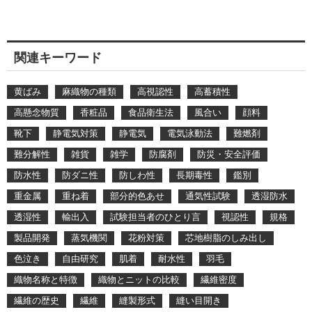
関連キーワード
黄ばみ
麻織物の種類
高視認性
高蓄積性
高懸念物質
香粧品
食品衛生法
風合い
顔料
靴下
静電気対策
静電気
電気泳動法
難燃剤
難分解性
雑貨
雑学
防腐剤
防災・安全評価
防水性
防ダニ性
防しわ性
長期毒性
鑑別
重金属
重ね着
部分的色あせ
通気性試験
透湿防水
透湿性
輸出入
試験担当者のひとり言
視認性
規格
製品開発
蒸気機関
花粉対策
芯地樹脂のしみ出し
色泣き
自由研究
肌着
耐水性
羽毛
織物名称と特徴
織物とニットの比較
繊維密度
繊維の歴史
繊維
縫製形式
縫い目開き