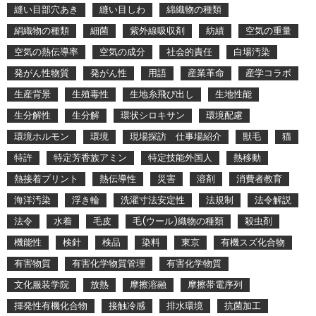
縫い目部穴あき
縫い目しわ
綿織物の種類
絹織物の種類
細菌
紫外線吸収剤
紡績
空気の重量
空気の熱伝導率
空気の成分
社会的責任
白場汚染
発がん性物質
発がん性
用語
産業革命
産学コラボ
生産背景
生殖毒性
生地糸飛び出し
生地性能
生分解性
生分解
環状シロキサン
環境配慮
環境ホルモン
環境
現場探訪 仕事場紹介
獣毛
猫
特許
特定芳香族アミン
特定技能外国人
熱移動
熱接着プリント
熱伝導性
災害
溶剤
消費者教育
海洋汚染
浮き輪
洗濯寸法安定性
法規制
法令解説
法令
水着
毛皮
毛(ウール)織物の種類
殺虫剤
機能性
検針
検品
染料
東京
有機スズ化合物
有害物質
有害化学物質管理
有害化学物質
文化服装学院
放熱
摩擦溶融
摩擦帯電序列
揮発性有機化合物
接触冷感
排水環境
抗菌加工