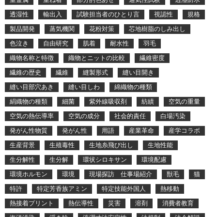
透湿性
輸出入
試験担当者のひとり言
視認性
規格
製品開発
蒸気機関
花粉対策
芯地樹脂のしみ出し
色泣き
自由研究
肌着
耐水性
羽毛
織物名称と特徴
織物とニットの比較
繊維密度
繊維の歴史
繊維
縫製形式
縫い目開き
縫い目部穴あき
縫い目しわ
綿織物の種類
絹織物の種類
細菌
紫外線吸収剤
紡績
空気の重量
空気の熱伝導率
空気の成分
社会的責任
白場汚染
発がん性物質
発がん性
用語
産業革命
産学コラボ
生産背景
生殖毒性
生地糸飛び出し
生地性能
生分解性
生分解
環状シロキサン
環境配慮
環境ホルモン
環境
現場探訪 仕事場紹介
獣毛
猫
特許
特定芳香族アミン
特定技能外国人
熱移動
熱接着プリント
熱伝導性
災害
溶剤
消費者教育