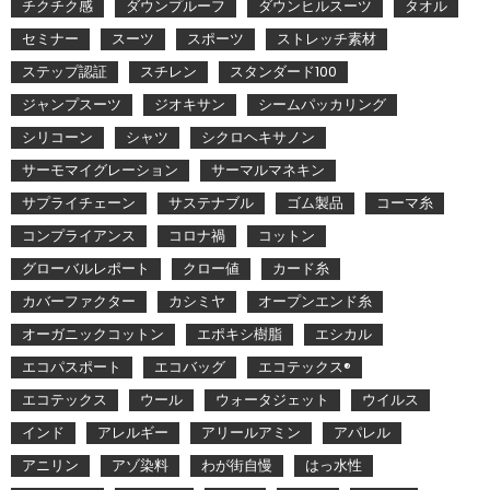
チクチク感
ダウンプルーフ
ダウンヒルスーツ
タオル
セミナー
スーツ
スポーツ
ストレッチ素材
ステップ認証
スチレン
スタンダード100
ジャンプスーツ
ジオキサン
シームパッカリング
シリコーン
シャツ
シクロヘキサノン
サーモマイグレーション
サーマルマネキン
サプライチェーン
サステナブル
ゴム製品
コーマ糸
コンプライアンス
コロナ禍
コットン
グローバルレポート
クロー値
カード糸
カバーファクター
カシミヤ
オープンエンド糸
オーガニックコットン
エポキシ樹脂
エシカル
エコパスポート
エコバッグ
エコテックス®
エコテックス
ウール
ウォータジェット
ウイルス
インド
アレルギー
アリールアミン
アパレル
アニリン
アゾ染料
わが街自慢
はっ水性