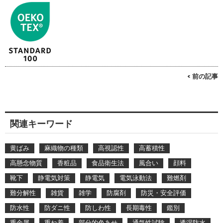
< 前の記事
関連キーワード
黄ばみ
麻織物の種類
高視認性
高蓄積性
高懸念物質
香粧品
食品衛生法
風合い
顔料
靴下
静電気対策
静電気
電気泳動法
難燃剤
難分解性
雑貨
雑学
防腐剤
防災・安全評価
防水性
防ダニ性
防しわ性
長期毒性
鑑別
重金属
重ね着
部分的色あせ
通気性試験
透湿防水