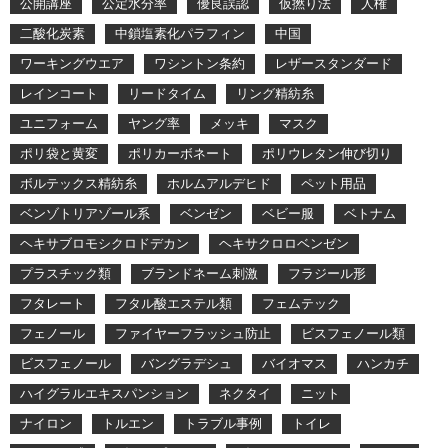
公開講座
公定水分率
優良誤認
仮撚り法
人権
二酸化炭素
中鎖塩素化パラフィン
中国
ワーキングウエア
ワシントン条約
レザースタンダード
レインコート
リードタイム
リング精紡糸
ユニフォーム
ヤング率
メッキ
マスク
ポリ袋と黄変
ポリカーボネート
ポリウレタン伸び切り
ボルテックス精紡糸
ホルムアルデヒド
ペット用品
ベンゾトリアゾール系
ベンゼン
ベビー服
ベトナム
ヘキサブロモシクロドデカン
ヘキサクロロベンゼン
プラスチック類
ブランドネーム刺激
フラジール形
フタレート
フタル酸エステル類
フェムテック
フェノール
ファイヤーフラッシュ防止
ビスフェノール類
ビスフェノール
バングラデシュ
バイオマス
ハンカチ
ハイグラルエキスパンション
ネクタイ
ニット
ナイロン
トルエン
トラブル事例
トイレ