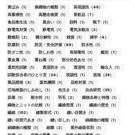
黄ばみ（1）
麻織物の種類（1）
高視認性（48）
高蓄積性（1）
高懸念物質（1）
香粧品（7）
食品衛生法（1）
風合い（1）
顔料（1）
靴下（1）
静電気対策（1）
静電気（1）
電気泳動法（2）
難燃剤（2）
難分解性（1）
雑貨（1）
雑学（4）
防腐剤（1）
防災・安全評価（69）
防水性（1）
防ダニ性（1）
防しわ性（1）
長期毒性（1）
鑑別（7）
重金属（1）
重ね着（1）
部分的色あせ（1）
通気性試験（1）
透湿防水（1）
透湿性（1）
輸出入（1）
試験担当者のひとり言（24）
視認性（1）
規格（28）
製品開発（3）
蒸気機関（1）
花粉対策（1）
芯地樹脂のしみ出し（1）
色泣き（1）
自由研究（35）
肌着（1）
耐水性（1）
羽毛（2）
織物名称と特徴（1）
織物とニットの比較（1）
繊維密度（1）
繊維の歴史（1）
繊維（102）
縫製形式（1）
縫い目開き（1）
縫い目部穴あき（1）
縫い目しわ（1）
綿織物の種類（1）
絹織物の種類（1）
細菌（2）
紫外線吸収剤（1）