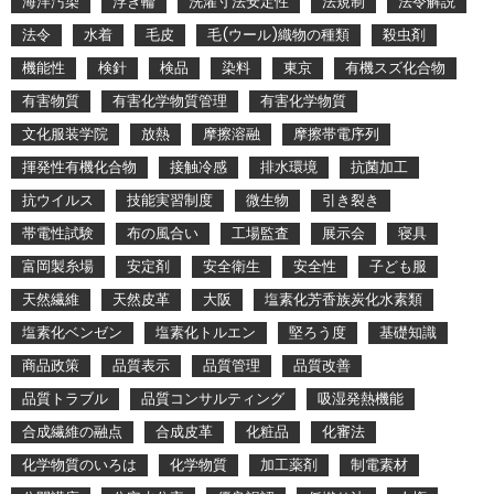
海洋汚染
浮き輪
洗濯寸法安定性
法規制
法令解説
法令
水着
毛皮
毛(ウール)織物の種類
殺虫剤
機能性
検針
検品
染料
東京
有機スズ化合物
有害物質
有害化学物質管理
有害化学物質
文化服装学院
放熱
摩擦溶融
摩擦帯電序列
揮発性有機化合物
接触冷感
排水環境
抗菌加工
抗ウイルス
技能実習制度
微生物
引き裂き
帯電性試験
布の風合い
工場監査
展示会
寝具
富岡製糸場
安定剤
安全衛生
安全性
子ども服
天然繊維
天然皮革
大阪
塩素化芳香族炭化水素類
塩素化ベンゼン
塩素化トルエン
堅ろう度
基礎知識
商品政策
品質表示
品質管理
品質改善
品質トラブル
品質コンサルティング
吸湿発熱機能
合成繊維の融点
合成皮革
化粧品
化審法
化学物質のいろは
化学物質
加工薬剤
制電素材