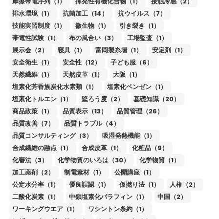
摩擦帯電序列（1）
揮発性有機化合物（1）
接触冷感（2）
排水環境（1）
抗菌加工（14）
抗ウイルス（7）
技能実習制度（1）
微生物（1）
引き裂き（1）
帯電性試験（1）
布の風合い（3）
工場監査（1）
展示会（2）
寝具（1）
富岡製糸場（1）
安定剤（1）
安全衛生（1）
安全性（12）
子ども服（6）
天然繊維（1）
天然皮革（1）
大阪（1）
塩素化芳香族炭化水素類（1）
塩素化ベンゼン（1）
塩素化トルエン（1）
堅ろう度（2）
基礎知識（20）
商品政策（1）
品質表示（13）
品質管理（26）
品質改善（7）
品質トラブル（4）
品質コンサルティング（3）
吸湿発熱機能（1）
合成繊維の融点（1）
合成皮革（1）
化粧品（9）
化審法（3）
化学物質のいろは（30）
化学物質（1）
加工薬剤（2）
制電素材（1）
公開講座（1）
公定水分率（1）
優良誤認（1）
仮撚り法（1）
人権（2）
二酸化炭素（1）
中鎖塩素化パラフィン（1）
中国（2）
ワーキングウエア（1）
ワシントン条約（1）