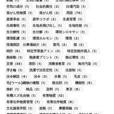
紡績（1）
空気の重量（1）
空気の熱伝導率（1）
空気の成分（1）
社会的責任（2）
白場汚染（1）
発がん性物質（1）
発がん性（2）
用語（70）
産業革命（1）
産学コラボ（2）
生産背景（1）
生殖毒性（1）
生地糸飛び出し（1）
生地性能（1）
生分解性（1）
生分解（1）
環状シロキサン（1）
環境配慮（1）
環境ホルモン（1）
環境（2）
現場探訪 仕事場紹介（3）
獣毛（2）
猫（2）
特許（5）
特定芳香族アミン（3）
特定技能外国人（1）
熱移動（1）
熱接着プリント（1）
熱伝導性（1）
災害（33）
溶剤（1）
消費者教育（1）
海洋汚染（1）
浮き輪（1）
洗濯寸法安定性（1）
法規制（1）
法令解説（4）
法令（3）
水着（1）
毛皮（2）
毛(ウール)織物の種類（1）
殺虫剤（1）
機能性（5）
検針（1）
検品（2）
染料（1）
東京（9）
有機スズ化合物（1）
有害物質（12）
有害化学物質管理（7）
有害化学物質（5）
文化服装学院（1）
放熱（1）
摩擦溶融（1）