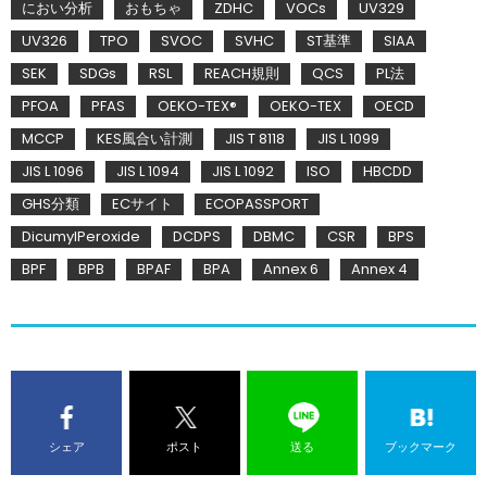
におい分析
おもちゃ
ZDHC
VOCs
UV329
UV326
TPO
SVOC
SVHC
ST基準
SIAA
SEK
SDGs
RSL
REACH規則
QCS
PL法
PFOA
PFAS
OEKO-TEX®
OEKO-TEX
OECD
MCCP
KES風合い計測
JIS T 8118
JIS L 1099
JIS L 1096
JIS L 1094
JIS L 1092
ISO
HBCDD
GHS分類
ECサイト
ECOPASSPORT
DicumylPeroxide
DCDPS
DBMC
CSR
BPS
BPF
BPB
BPAF
BPA
Annex 6
Annex 4
シェア
ポスト
送る
ブックマーク