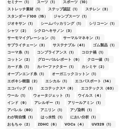
セミナー（1）
スーツ（1）
スポーツ（10）
ストレッチ素材（1）
ステップ認証（1）
スチレン（3）
スタンダード100（15）
ジャンプスーツ（1）
ジオキサン（1）
シームパッカリング（1）
シリコーン（1）
シャツ（2）
シクロヘキサノン（3）
サーモマイグレーション（1）
サーマルマネキン（1）
サプライチェーン（3）
サステナブル（41）
ゴム製品（1）
コーマ糸（1）
コンプライアンス（1）
コロナ禍（1）
コットン（2）
グローバルレポート（9）
クロー値（1）
カード糸（1）
カバーファクター（1）
カシミヤ（2）
オープンエンド糸（1）
オーガニックコットン（1）
エポキシ樹脂（2）
エシカル（1）
エコパスポート（14）
エコバッグ（1）
エコテックス®（8）
エコテックス（63）
ウール（1）
ウォータジェット（1）
ウイルス（4）
インド（9）
アレルギー（1）
アリールアミン（1）
アパレル（80）
アニリン（1）
アゾ染料（1）
わが街自慢（1）
はっ水性（1）
におい分析（1）
おもちゃ（2）
ZDHC（6）
VOCs（4）
UV329（1）