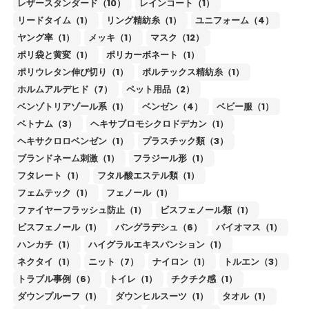
レザースタンダード（10）
レインコート（1）
リードタイム（1）
リング精紡糸（1）
ユニフォーム（4）
ヤング率（1）
メッキ（1）
マスク（12）
ポリ袋と黄変（1）
ポリカーボネート（1）
ポリウレタン伸び切り（1）
ボルテックス精紡糸（1）
ホルムアルデヒド（7）
ペット用品（2）
ベンゾトリアゾール系（1）
ベンゼン（4）
ベビー服（1）
ベトナム（3）
ヘキサブロモシクロドデカン（1）
ヘキサクロロベンゼン（1）
プラスチック類（3）
ブランドネーム刺激（1）
フラジール形（1）
フタレート（1）
フタル酸エステル類（1）
フェムテック（1）
フェノール（1）
ファイヤーフラッシュ防止（1）
ビスフェノール類（1）
ビスフェノール（1）
バングラデシュ（6）
バイオマス（1）
ハンカチ（1）
ハイグラルエキスパンション（1）
ネクタイ（1）
ニット（7）
ナイロン（1）
トルエン（3）
トラブル事例（6）
トイレ（1）
チクチク感（1）
ダウンプルーフ（1）
ダウンヒルスーツ（1）
タオル（1）