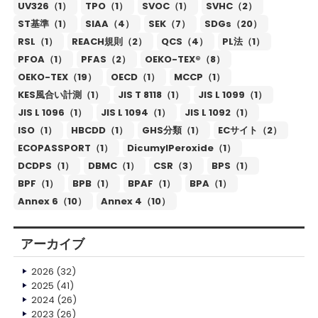
UV326（1）
TPO（1）
SVOC（1）
SVHC（2）
ST基準（1）
SIAA（4）
SEK（7）
SDGs（20）
RSL（1）
REACH規則（2）
QCS（4）
PL法（1）
PFOA（1）
PFAS（2）
OEKO-TEX®（8）
OEKO-TEX（19）
OECD（1）
MCCP（1）
KES風合い計測（1）
JIS T 8118（1）
JIS L 1099（1）
JIS L 1096（1）
JIS L 1094（1）
JIS L 1092（1）
ISO（1）
HBCDD（1）
GHS分類（1）
ECサイト（2）
ECOPASSPORT（1）
DicumylPeroxide（1）
DCDPS（1）
DBMC（1）
CSR（3）
BPS（1）
BPF（1）
BPB（1）
BPAF（1）
BPA（1）
Annex 6（10）
Annex 4（10）
アーカイブ
2026
(32)
2025
(41)
2024
(26)
2023
(26)