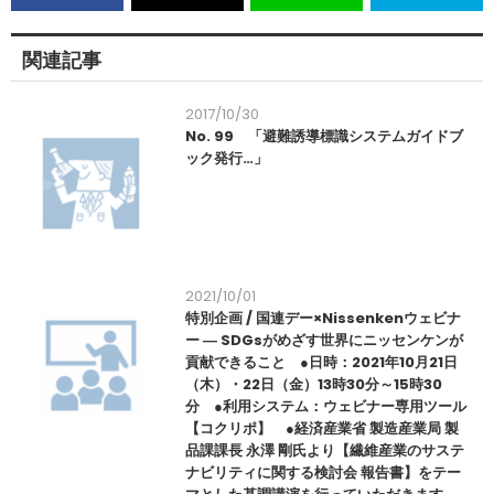
関連記事
2017/10/30
No. 99 「避難誘導標識システムガイドブ
ック発行…」
2021/10/01
特別企画 / 国連デー×Nissenkenウェビナ
ー ― SDGsがめざす世界にニッセンケンが
貢献できること ●日時：2021年10月21日
（木）・22日（金）13時30分～15時30
分 ●利用システム：ウェビナー専用ツール
【コクリポ】 ●経済産業省 製造産業局 製
品課課長 永澤 剛氏より【繊維産業のサステ
ナビリティに関する検討会 報告書】をテー