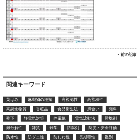
< 前の記事
関連キーワード
黄ばみ
麻織物の種類
高視認性
高蓄積性
高懸念物質
香粧品
食品衛生法
風合い
顔料
靴下
静電気対策
静電気
電気泳動法
難燃剤
難分解性
雑貨
雑学
防腐剤
防災・安全評価
防水性
防ダニ性
防しわ性
長期毒性
鑑別