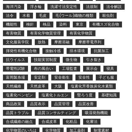
海洋汚染
浮き輪
洗濯寸法安定性
法規制
法令解説
法令
水着
毛皮
毛(ウール)織物の種類
殺虫剤
機能性
検針
検品
染料
東京
有機スズ化合物
有害物質
有害化学物質管理
有害化学物質
文化服装学院
放熱
摩擦溶融
摩擦帯電序列
揮発性有機化合物
接触冷感
排水環境
抗菌加工
抗ウイルス
技能実習制度
微生物
引き裂き
帯電性試験
布の風合い
工場監査
展示会
寝具
富岡製糸場
安定剤
安全衛生
安全性
子ども服
天然繊維
天然皮革
大阪
塩素化芳香族炭化水素類
塩素化ベンゼン
塩素化トルエン
堅ろう度
基礎知識
商品政策
品質表示
品質管理
品質改善
品質トラブル
品質コンサルティング
吸湿発熱機能
合成繊維の融点
合成皮革
化粧品
化審法
化学物質のいろは
化学物質
加工薬剤
制電素材