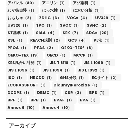
アパレル（80）
アニリン（1）
アゾ染料（1）
わが街自慢（1）
はっ水性（1）
におい分析（1）
おもちゃ（2）
ZDHC（6）
VOCs（4）
UV329（1）
UV326（1）
TPO（1）
SVOC（1）
SVHC（2）
ST基準（1）
SIAA（4）
SEK（7）
SDGs（20）
RSL（1）
REACH規則（2）
QCS（4）
PL法（1）
PFOA（1）
PFAS（2）
OEKO-TEX®（8）
OEKO-TEX（19）
OECD（1）
MCCP（1）
KES風合い計測（1）
JIS T 8118（1）
JIS L 1099（1）
JIS L 1096（1）
JIS L 1094（1）
JIS L 1092（1）
ISO（1）
HBCDD（1）
GHS分類（1）
ECサイト（2）
ECOPASSPORT（1）
DicumylPeroxide（1）
DCDPS（1）
DBMC（1）
CSR（3）
BPS（1）
BPF（1）
BPB（1）
BPAF（1）
BPA（1）
Annex 6（10）
Annex 4（10）
アーカイブ