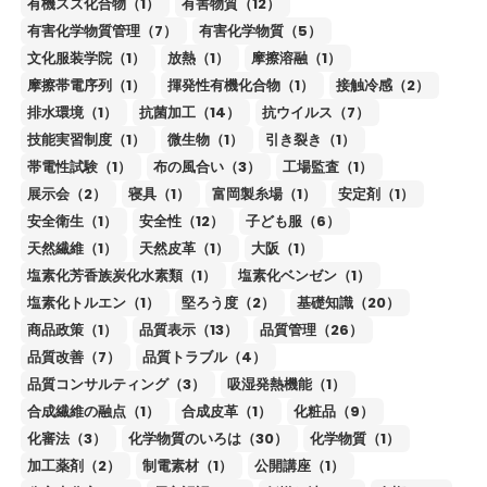
有機スズ化合物（1）
有害物質（12）
有害化学物質管理（7）
有害化学物質（5）
文化服装学院（1）
放熱（1）
摩擦溶融（1）
摩擦帯電序列（1）
揮発性有機化合物（1）
接触冷感（2）
排水環境（1）
抗菌加工（14）
抗ウイルス（7）
技能実習制度（1）
微生物（1）
引き裂き（1）
帯電性試験（1）
布の風合い（3）
工場監査（1）
展示会（2）
寝具（1）
富岡製糸場（1）
安定剤（1）
安全衛生（1）
安全性（12）
子ども服（6）
天然繊維（1）
天然皮革（1）
大阪（1）
塩素化芳香族炭化水素類（1）
塩素化ベンゼン（1）
塩素化トルエン（1）
堅ろう度（2）
基礎知識（20）
商品政策（1）
品質表示（13）
品質管理（26）
品質改善（7）
品質トラブル（4）
品質コンサルティング（3）
吸湿発熱機能（1）
合成繊維の融点（1）
合成皮革（1）
化粧品（9）
化審法（3）
化学物質のいろは（30）
化学物質（1）
加工薬剤（2）
制電素材（1）
公開講座（1）