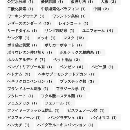
公定水分率（1）
優良誤認（1）
仮撚り法（1）
人権（2）
二酸化炭素（1）
中鎖塩素化パラフィン（1）
中国（2）
ワーキングウエア（1）
ワシントン条約（1）
レザースタンダード（10）
レインコート（1）
リードタイム（1）
リング精紡糸（1）
ユニフォーム（4）
ヤング率（1）
メッキ（1）
マスク（12）
ポリ袋と黄変（1）
ポリカーボネート（1）
ポリウレタン伸び切り（1）
ボルテックス精紡糸（1）
ホルムアルデヒド（7）
ペット用品（2）
ベンゾトリアゾール系（1）
ベンゼン（4）
ベビー服（1）
ベトナム（3）
ヘキサブロモシクロドデカン（1）
ヘキサクロロベンゼン（1）
プラスチック類（3）
ブランドネーム刺激（1）
フラジール形（1）
フタレート（1）
フタル酸エステル類（1）
フェムテック（1）
フェノール（1）
ファイヤーフラッシュ防止（1）
ビスフェノール類（1）
ビスフェノール（1）
バングラデシュ（6）
バイオマス（1）
ハンカチ（1）
ハイグラルエキスパンション（1）