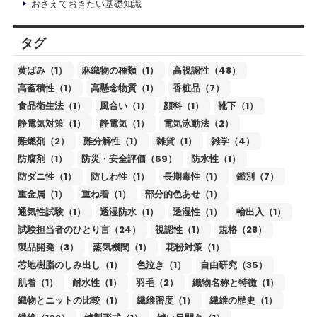
おさえておきたい基礎知識
タグ
黄ばみ（1）
麻織物の種類（1）
高視認性（48）
高蓄積性（1）
高懸念物質（1）
香粧品（7）
食品衛生法（1）
風合い（1）
顔料（1）
靴下（1）
静電気対策（1）
静電気（1）
電気泳動法（2）
難燃剤（2）
難分解性（1）
雑貨（1）
雑学（4）
防腐剤（1）
防災・安全評価（69）
防水性（1）
防ダニ性（1）
防しわ性（1）
長期毒性（1）
鑑別（7）
重金属（1）
重ね着（1）
部分的色あせ（1）
通気性試験（1）
透湿防水（1）
透湿性（1）
輸出入（1）
試験担当者のひとり言（24）
視認性（1）
規格（28）
製品開発（3）
蒸気機関（1）
花粉対策（1）
芯地樹脂のしみ出し（1）
色泣き（1）
自由研究（35）
肌着（1）
耐水性（1）
羽毛（2）
織物名称と特徴（1）
織物とニットの比較（1）
繊維密度（1）
繊維の歴史（1）