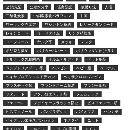
公開講座
公定水分率
優良誤認
仮撚り法
人権
二酸化炭素
中鎖塩素化パラフィン
中国
ワーキングウエア
ワシントン条約
レザースタンダード
レインコート
リードタイム
リング精紡糸
ユニフォーム
ヤング率
メッキ
マスク
ポリ袋と黄変
ポリカーボネート
ポリウレタン伸び切り
ボルテックス精紡糸
ホルムアルデヒド
ペット用品
ベンゾトリアゾール系
ベンゼン
ベビー服
ベトナム
ヘキサブロモシクロドデカン
ヘキサクロロベンゼン
プラスチック類
ブランドネーム刺激
フラジール形
フタレート
フタル酸エステル類
フェムテック
フェノール
ファイヤーフラッシュ防止
ビスフェノール類
ビスフェノール
バングラデシュ
バイオマス
ハンカチ
ハイグラルエキスパンション
ネクタイ
ニット
ナイロン
トルエン
トラブル事例
トイレ