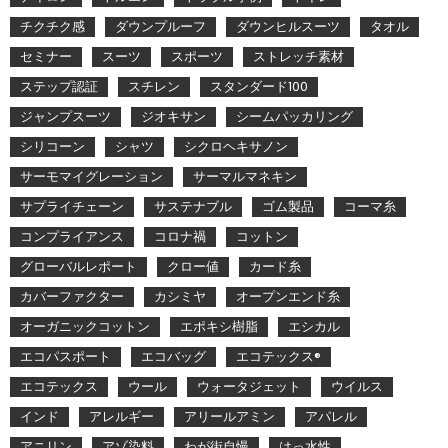
チクチク感
ダウンプルーフ
ダウンヒルスーツ
タオル
セミナー
スーツ
スポーツ
ストレッチ素材
ステップ認証
スチレン
スタンダード100
ジャンプスーツ
ジオキサン
シームパッカリング
シリコーン
シャツ
シクロヘキサノン
サーモマイグレーション
サーマルマネキン
サプライチェーン
サステナブル
ゴム製品
コーマ糸
コンプライアンス
コロナ禍
コットン
グローバルレポート
クロー値
カード糸
カバーファクター
カシミヤ
オープンエンド糸
オーガニックコットン
エポキシ樹脂
エシカル
エコパスポート
エコバッグ
エコテックス®
エコテックス
ウール
ウォータジェット
ウイルス
インド
アレルギー
アリールアミン
アパレル
アニリン
アゾ染料
わが街自慢
はっ水性