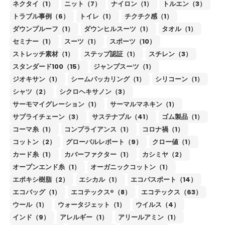
ネクタイ（1）
ニット（7）
ナイロン（1）
トルエン（3）
トラブル事例（6）
トイレ（1）
チクチク感（1）
ダウンプルーフ（1）
ダウンヒルスーツ（1）
タオル（1）
セミナー（1）
スーツ（1）
スポーツ（10）
ストレッチ素材（1）
ステップ認証（1）
スチレン（3）
スタンダード100（15）
ジャンプスーツ（1）
ジオキサン（1）
シームパッカリング（1）
シリコーン（1）
シャツ（2）
シクロヘキサノン（3）
サーモマイグレーション（1）
サーマルマネキン（1）
サプライチェーン（3）
サステナブル（41）
ゴム製品（1）
コーマ糸（1）
コンプライアンス（1）
コロナ禍（1）
コットン（2）
グローバルレポート（9）
クロー値（1）
カード糸（1）
カバーファクター（1）
カシミヤ（2）
オープンエンド糸（1）
オーガニックコットン（1）
エポキシ樹脂（2）
エシカル（1）
エコパスポート（14）
エコバッグ（1）
エコテックス®（8）
エコテックス（63）
ウール（1）
ウォータジェット（1）
ウイルス（4）
インド（9）
アレルギー（1）
アリールアミン（1）