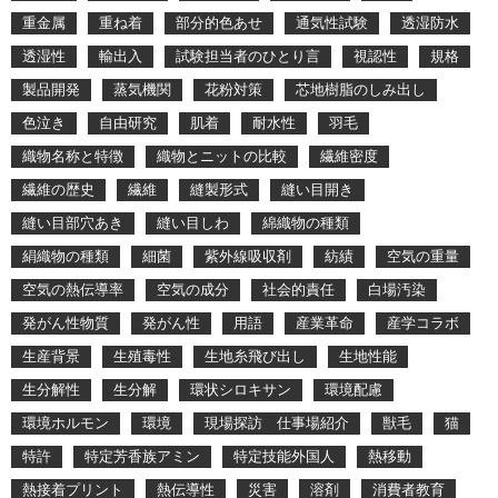
重金属
重ね着
部分的色あせ
通気性試験
透湿防水
透湿性
輸出入
試験担当者のひとり言
視認性
規格
製品開発
蒸気機関
花粉対策
芯地樹脂のしみ出し
色泣き
自由研究
肌着
耐水性
羽毛
織物名称と特徴
織物とニットの比較
繊維密度
繊維の歴史
繊維
縫製形式
縫い目開き
縫い目部穴あき
縫い目しわ
綿織物の種類
絹織物の種類
細菌
紫外線吸収剤
紡績
空気の重量
空気の熱伝導率
空気の成分
社会的責任
白場汚染
発がん性物質
発がん性
用語
産業革命
産学コラボ
生産背景
生殖毒性
生地糸飛び出し
生地性能
生分解性
生分解
環状シロキサン
環境配慮
環境ホルモン
環境
現場探訪 仕事場紹介
獣毛
猫
特許
特定芳香族アミン
特定技能外国人
熱移動
熱接着プリント
熱伝導性
災害
溶剤
消費者教育