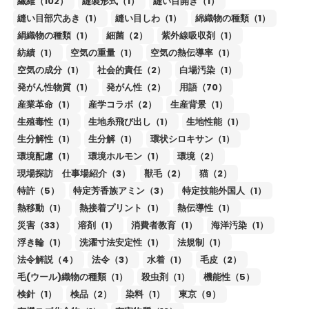
繊維（102）
縫製形式（1）
縫い目開き（1）
縫い目部穴あき（1）
縫い目しわ（1）
綿織物の種類（1）
絹織物の種類（1）
細菌（2）
紫外線吸収剤（1）
紡績（1）
空気の重量（1）
空気の熱伝導率（1）
空気の成分（1）
社会的責任（2）
白場汚染（1）
発がん性物質（1）
発がん性（2）
用語（70）
産業革命（1）
産学コラボ（2）
生産背景（1）
生殖毒性（1）
生地糸飛び出し（1）
生地性能（1）
生分解性（1）
生分解（1）
環状シロキサン（1）
環境配慮（1）
環境ホルモン（1）
環境（2）
現場探訪 仕事場紹介（3）
獣毛（2）
猫（2）
特許（5）
特定芳香族アミン（3）
特定技能外国人（1）
熱移動（1）
熱接着プリント（1）
熱伝導性（1）
災害（33）
溶剤（1）
消費者教育（1）
海洋汚染（1）
浮き輪（1）
洗濯寸法安定性（1）
法規制（1）
法令解説（4）
法令（3）
水着（1）
毛皮（2）
毛(ウール)織物の種類（1）
殺虫剤（1）
機能性（5）
検針（1）
検品（2）
染料（1）
東京（9）