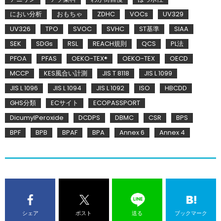
におい分析
おもちゃ
ZDHC
VOCs
UV329
UV326
TPO
SVOC
SVHC
ST基準
SIAA
SEK
SDGs
RSL
REACH規則
QCS
PL法
PFOA
PFAS
OEKO-TEX®
OEKO-TEX
OECD
MCCP
KES風合い計測
JIS T 8118
JIS L 1099
JIS L 1096
JIS L 1094
JIS L 1092
ISO
HBCDD
GHS分類
ECサイト
ECOPASSPORT
DicumylPeroxide
DCDPS
DBMC
CSR
BPS
BPF
BPB
BPAF
BPA
Annex 6
Annex 4
シェア
ポスト
送る
ブックマーク