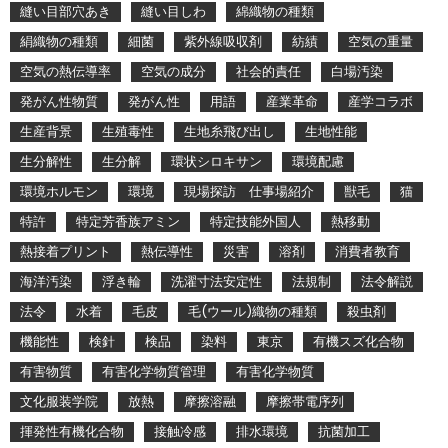
縫い目部穴あき
縫い目しわ
綿織物の種類
絹織物の種類
細菌
紫外線吸収剤
紡績
空気の重量
空気の熱伝導率
空気の成分
社会的責任
白場汚染
発がん性物質
発がん性
用語
産業革命
産学コラボ
生産背景
生殖毒性
生地糸飛び出し
生地性能
生分解性
生分解
環状シロキサン
環境配慮
環境ホルモン
環境
現場探訪 仕事場紹介
獣毛
猫
特許
特定芳香族アミン
特定技能外国人
熱移動
熱接着プリント
熱伝導性
災害
溶剤
消費者教育
海洋汚染
浮き輪
洗濯寸法安定性
法規制
法令解説
法令
水着
毛皮
毛(ウール)織物の種類
殺虫剤
機能性
検針
検品
染料
東京
有機スズ化合物
有害物質
有害化学物質管理
有害化学物質
文化服装学院
放熱
摩擦溶融
摩擦帯電序列
揮発性有機化合物
接触冷感
排水環境
抗菌加工