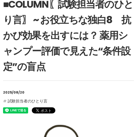
■COLUMN〖試験担当者のひと
り言〗 ~ お役立ちな独白8 抗
かび効果を出すには？ 薬用シ
ャンプー評価で見えた“条件設
定”の盲点
2025/08/20
試験担当者のひとり言