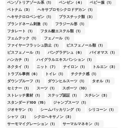
ベンゾトリアゾール系（1）
ベンゼン（4）
ベビー服（1）
ベトナム（3）
ヘキサブロモシクロドデカン（1）
ヘキサクロロベンゼン（1）
プラスチック類（3）
ブランドネーム刺激（1）
フラジール形（1）
フタレート（1）
フタル酸エステル類（1）
フェムテック（1）
フェノール（1）
ファイヤーフラッシュ防止（1）
ビスフェノール類（1）
ビスフェノール（1）
バングラデシュ（6）
バイオマス（1）
ハンカチ（1）
ハイグラルエキスパンション（1）
ネクタイ（1）
ニット（7）
ナイロン（1）
トルエン（3）
トラブル事例（6）
トイレ（1）
チクチク感（1）
ダウンプルーフ（1）
ダウンヒルスーツ（1）
タオル（1）
セミナー（1）
スーツ（1）
スポーツ（10）
ストレッチ素材（1）
ステップ認証（1）
スチレン（3）
スタンダード100（15）
ジャンプスーツ（1）
ジオキサン（1）
シームパッカリング（1）
シリコーン（1）
シャツ（2）
シクロヘキサノン（3）
サーモマイグレーション（1）
サーマルマネキン（1）