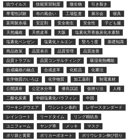
抗ウイルス
技能実習制度
微生物
引き裂き
帯電性試験
布の風合い
工場監査
展示会
寝具
富岡製糸場
安定剤
安全衛生
安全性
子ども服
天然繊維
天然皮革
大阪
塩素化芳香族炭化水素類
塩素化ベンゼン
塩素化トルエン
堅ろう度
基礎知識
商品政策
品質表示
品質管理
品質改善
品質トラブル
品質コンサルティング
吸湿発熱機能
合成繊維の融点
合成皮革
化粧品
化審法
化学物質のいろは
化学物質
加工薬剤
制電素材
公開講座
公定水分率
優良誤認
仮撚り法
人権
二酸化炭素
中鎖塩素化パラフィン
中国
ワーキングウエア
ワシントン条約
レザースタンダード
レインコート
リードタイム
リング精紡糸
ユニフォーム
ヤング率
メッキ
マスク
ポリ袋と黄変
ポリカーボネート
ポリウレタン伸び切り