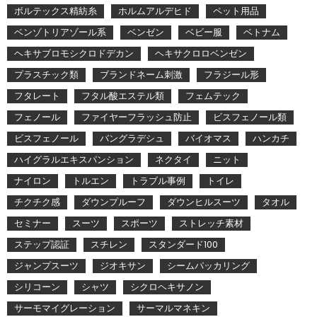
ボルテックス精紡糸
ホルムアルデヒド
ペット用品
ベンゾトリアゾール系
ベンゼン
ベビー服
ベトナム
ヘキサブロモシクロドデカン
ヘキサクロロベンゼン
プラスチック類
ブランドネーム刺激
フラジール形
フタレート
フタル酸エステル類
フェムテック
フェノール
ファイヤーフラッシュ防止
ビスフェノール類
ビスフェノール
バングラデシュ
バイオマス
ハンカチ
ハイグラルエキスパンション
ネクタイ
ニット
ナイロン
トルエン
トラブル事例
トイレ
チクチク感
ダウンプルーフ
ダウンヒルスーツ
タオル
セミナー
スーツ
スポーツ
ストレッチ素材
ステップ認証
スチレン
スタンダード100
ジャンプスーツ
ジオキサン
シームパッカリング
シリコーン
シャツ
シクロヘキサノン
サーモマイグレーション
サーマルマネキン