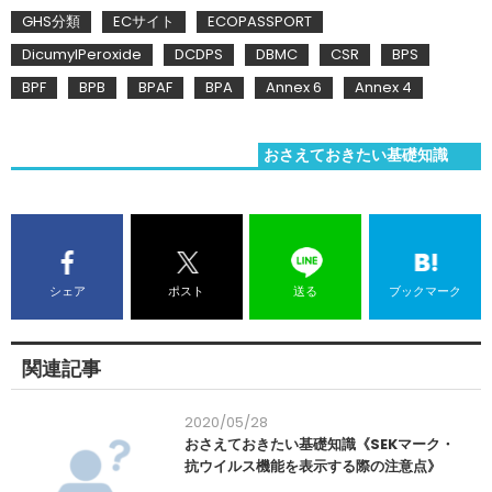
GHS分類
ECサイト
ECOPASSPORT
DicumylPeroxide
DCDPS
DBMC
CSR
BPS
BPF
BPB
BPAF
BPA
Annex 6
Annex 4
おさえておきたい基礎知識
シェア
ポスト
送る
ブックマーク
関連記事
2020/05/28
おさえておきたい基礎知識《SEKマーク・
抗ウイルス機能を表示する際の注意点》