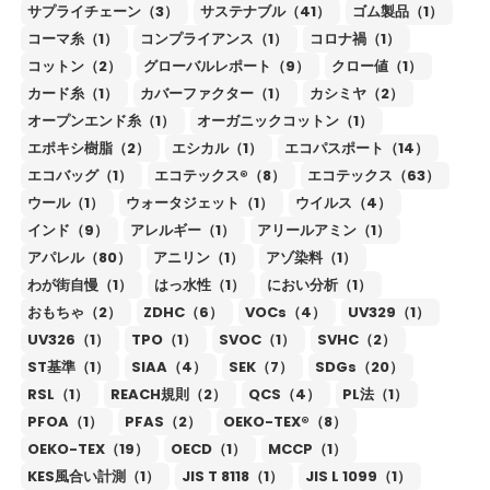
サプライチェーン（3）
サステナブル（41）
ゴム製品（1）
コーマ糸（1）
コンプライアンス（1）
コロナ禍（1）
コットン（2）
グローバルレポート（9）
クロー値（1）
カード糸（1）
カバーファクター（1）
カシミヤ（2）
オープンエンド糸（1）
オーガニックコットン（1）
エポキシ樹脂（2）
エシカル（1）
エコパスポート（14）
エコバッグ（1）
エコテックス®（8）
エコテックス（63）
ウール（1）
ウォータジェット（1）
ウイルス（4）
インド（9）
アレルギー（1）
アリールアミン（1）
アパレル（80）
アニリン（1）
アゾ染料（1）
わが街自慢（1）
はっ水性（1）
におい分析（1）
おもちゃ（2）
ZDHC（6）
VOCs（4）
UV329（1）
UV326（1）
TPO（1）
SVOC（1）
SVHC（2）
ST基準（1）
SIAA（4）
SEK（7）
SDGs（20）
RSL（1）
REACH規則（2）
QCS（4）
PL法（1）
PFOA（1）
PFAS（2）
OEKO-TEX®（8）
OEKO-TEX（19）
OECD（1）
MCCP（1）
KES風合い計測（1）
JIS T 8118（1）
JIS L 1099（1）