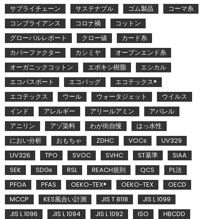
サプライチェーン
サステナブル
ゴム製品
コーマ糸
コンプライアンス
コロナ禍
コットン
グローバルレポート
クロー値
カード糸
カバーファクター
カシミヤ
オープンエンド糸
オーガニックコットン
エポキシ樹脂
エシカル
エコパスポート
エコバッグ
エコテックス®
エコテックス
ウール
ウォータジェット
ウイルス
インド
アレルギー
アリールアミン
アパレル
アニリン
アゾ染料
わが街自慢
はっ水性
におい分析
おもちゃ
ZDHC
VOCs
UV329
UV326
TPO
SVOC
SVHC
ST基準
SIAA
SEK
SDGs
RSL
REACH規則
QCS
PL法
PFOA
PFAS
OEKO-TEX®
OEKO-TEX
OECD
MCCP
KES風合い計測
JIS T 8118
JIS L 1099
JIS L 1096
JIS L 1094
JIS L 1092
ISO
HBCDD