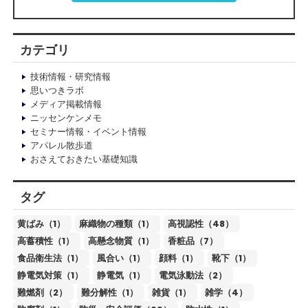
カテゴリ
技術情報・研究情報
思いつきラボ
メディア掲載情報
ニッセンケンメモ
セミナー情報・イベント情報
アパレル散歩道
おさえておきたい基礎知識
タグ
黄ばみ（1）
麻織物の種類（1）
高視認性（48）
高蓄積性（1）
高懸念物質（1）
香粧品（7）
食品衛生法（1）
風合い（1）
顔料（1）
靴下（1）
静電気対策（1）
静電気（1）
電気泳動法（2）
難燃剤（2）
難分解性（1）
雑貨（1）
雑学（4）