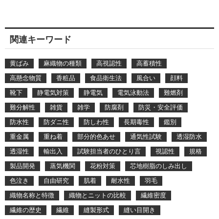
関連キーワード
黄ばみ
麻織物の種類
高視認性
高蓄積性
高懸念物質
香粧品
食品衛生法
風合い
顔料
靴下
静電気対策
静電気
電気泳動法
難燃剤
難分解性
雑貨
雑学
防腐剤
防災・安全評価
防水性
防ダニ性
防しわ性
長期毒性
鑑別
重金属
重ね着
部分的色あせ
通気性試験
透湿防水
透湿性
輸出入
試験担当者のひとり言
視認性
規格
製品開発
蒸気機関
花粉対策
芯地樹脂のしみ出し
色泣き
自由研究
肌着
耐水性
羽毛
織物名称と特徴
織物とニットの比較
繊維密度
繊維の歴史
繊維
縫製形式
縫い目開き