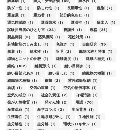
防腐剤（1）
防災・安全評価（69）
防水性（1）
防ダニ性（1）
防しわ性（1）
長期毒性（1）
鑑別（7）
重金属（1）
重ね着（1）
部分的色あせ（1）
通気性試験（1）
透湿防水（1）
透湿性（1）
輸出入（1）
試験担当者のひとり言（24）
視認性（1）
規格（28）
製品開発（3）
蒸気機関（1）
花粉対策（1）
芯地樹脂のしみ出し（1）
色泣き（1）
自由研究（35）
肌着（1）
耐水性（1）
羽毛（2）
織物名称と特徴（1）
織物とニットの比較（1）
繊維密度（1）
繊維の歴史（1）
繊維（102）
縫製形式（1）
縫い目開き（1）
縫い目部穴あき（1）
縫い目しわ（1）
綿織物の種類（1）
絹織物の種類（1）
細菌（2）
紫外線吸収剤（1）
紡績（1）
空気の重量（1）
空気の熱伝導率（1）
空気の成分（1）
社会的責任（2）
白場汚染（1）
発がん性物質（1）
発がん性（2）
用語（70）
産業革命（1）
産学コラボ（2）
生産背景（1）
生殖毒性（1）
生地糸飛び出し（1）
生地性能（1）
生分解性（1）
生分解（1）
環状シロキサン（1）