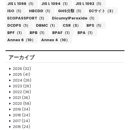
JIS L 1096（1）
JIS L 1094（1）
JIS L 1092（1）
ISO（1）
HBCDD（1）
GHS分類（1）
ECサイト（2）
ECOPASSPORT（1）
DicumylPeroxide（1）
DCDPS（1）
DBMC（1）
CSR（3）
BPS（1）
BPF（1）
BPB（1）
BPAF（1）
BPA（1）
Annex 6（10）
Annex 4（10）
アーカイブ
2026
(32)
2025
(41)
2024
(26)
2023
(26)
2022
(36)
2021
(36)
2020
(58)
2019
(34)
2018
(24)
2017
(24)
2016
(24)