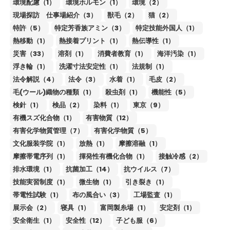
環境配慮（1）
環境ホルモン（1）
環境（2）
現場探訪 仕事場紹介（3）
獣毛（2）
猫（2）
特許（5）
特定芳香族アミン（3）
特定技能外国人（1）
熱移動（1）
熱接着プリント（1）
熱伝導性（1）
災害（33）
溶剤（1）
消費者教育（1）
海洋汚染（1）
浮き輪（1）
洗濯寸法安定性（1）
法規制（1）
法令解説（4）
法令（3）
水着（1）
毛皮（2）
毛(ウール)織物の種類（1）
殺虫剤（1）
機能性（5）
検針（1）
検品（2）
染料（1）
東京（9）
有機スズ化合物（1）
有害物質（12）
有害化学物質管理（7）
有害化学物質（5）
文化服装学院（1）
放熱（1）
摩擦溶融（1）
摩擦帯電序列（1）
揮発性有機化合物（1）
接触冷感（2）
排水環境（1）
抗菌加工（14）
抗ウイルス（7）
技能実習制度（1）
微生物（1）
引き裂き（1）
帯電性試験（1）
布の風合い（3）
工場監査（1）
展示会（2）
寝具（1）
富岡製糸場（1）
安定剤（1）
安全衛生（1）
安全性（12）
子ども服（6）