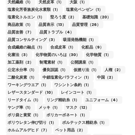
天然繊維（1）
天然皮革（1）
大阪（1）
塩素化芳香族炭化水素類（1）
塩素化ベンゼン（1）
塩素化トルエン（1）
堅ろう度（2）
基礎知識（20）
商品政策（1）
品質表示（13）
品質管理（26）
品質改善（7）
品質トラブル（4）
品質コンサルティング（3）
吸湿発熱機能（1）
合成繊維の融点（1）
合成皮革（1）
化粧品（9）
化審法（3）
化学物質のいろは（30）
化学物質（1）
加工薬剤（2）
制電素材（1）
公開講座（1）
公定水分率（1）
優良誤認（1）
仮撚り法（1）
人権（2）
二酸化炭素（1）
中鎖塩素化パラフィン（1）
中国（2）
ワーキングウエア（1）
ワシントン条約（1）
レザースタンダード（10）
レインコート（1）
リードタイム（1）
リング精紡糸（1）
ユニフォーム（4）
ヤング率（1）
メッキ（1）
マスク（12）
ポリ袋と黄変（1）
ポリカーボネート（1）
ポリウレタン伸び切り（1）
ボルテックス精紡糸（1）
ホルムアルデヒド（7）
ペット用品（2）