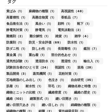
タグ
黄ばみ（1）
麻織物の種類（1）
高視認性（48）
高蓄積性（1）
高懸念物質（1）
香粧品（7）
食品衛生法（1）
風合い（1）
顔料（1）
靴下（1）
静電気対策（1）
静電気（1）
電気泳動法（2）
難燃剤（2）
難分解性（1）
雑貨（1）
雑学（4）
防腐剤（1）
防災・安全評価（69）
防水性（1）
防ダニ性（1）
防しわ性（1）
長期毒性（1）
鑑別（7）
重金属（1）
重ね着（1）
部分的色あせ（1）
通気性試験（1）
透湿防水（1）
透湿性（1）
輸出入（1）
試験担当者のひとり言（24）
視認性（1）
規格（28）
製品開発（3）
蒸気機関（1）
花粉対策（1）
芯地樹脂のしみ出し（1）
色泣き（1）
自由研究（35）
肌着（1）
耐水性（1）
羽毛（2）
織物名称と特徴（1）
織物とニットの比較（1）
繊維密度（1）
繊維の歴史（1）
繊維（102）
縫製形式（1）
縫い目開き（1）
縫い目部穴あき（1）
縫い目しわ（1）
綿織物の種類（1）
絹織物の種類（1）
細菌（2）
紫外線吸収剤（1）