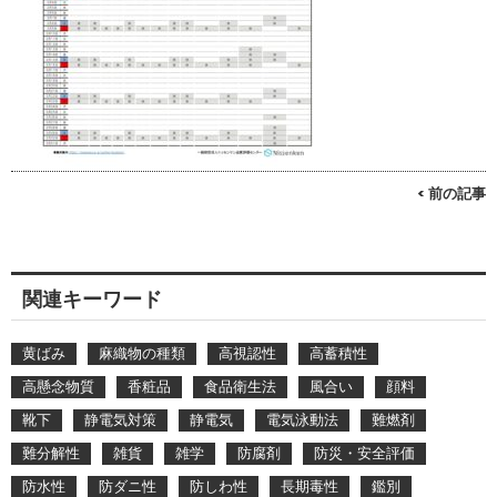
< 前の記事
関連キーワード
黄ばみ
麻織物の種類
高視認性
高蓄積性
高懸念物質
香粧品
食品衛生法
風合い
顔料
靴下
静電気対策
静電気
電気泳動法
難燃剤
難分解性
雑貨
雑学
防腐剤
防災・安全評価
防水性
防ダニ性
防しわ性
長期毒性
鑑別