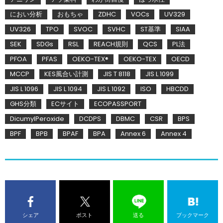
におい分析
おもちゃ
ZDHC
VOCs
UV329
UV326
TPO
SVOC
SVHC
ST基準
SIAA
SEK
SDGs
RSL
REACH規則
QCS
PL法
PFOA
PFAS
OEKO-TEX®
OEKO-TEX
OECD
MCCP
KES風合い計測
JIS T 8118
JIS L 1099
JIS L 1096
JIS L 1094
JIS L 1092
ISO
HBCDD
GHS分類
ECサイト
ECOPASSPORT
DicumylPeroxide
DCDPS
DBMC
CSR
BPS
BPF
BPB
BPAF
BPA
Annex 6
Annex 4
シェア
ポスト
送る
ブックマーク