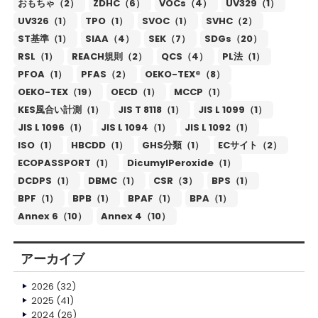
おもちゃ（2）
ZDHC（6）
VOCs（4）
UV329（1）
UV326（1）
TPO（1）
SVOC（1）
SVHC（2）
ST基準（1）
SIAA（4）
SEK（7）
SDGs（20）
RSL（1）
REACH規則（2）
QCS（4）
PL法（1）
PFOA（1）
PFAS（2）
OEKO-TEX®（8）
OEKO-TEX（19）
OECD（1）
MCCP（1）
KES風合い計測（1）
JIS T 8118（1）
JIS L 1099（1）
JIS L 1096（1）
JIS L 1094（1）
JIS L 1092（1）
ISO（1）
HBCDD（1）
GHS分類（1）
ECサイト（2）
ECOPASSPORT（1）
DicumylPeroxide（1）
DCDPS（1）
DBMC（1）
CSR（3）
BPS（1）
BPF（1）
BPB（1）
BPAF（1）
BPA（1）
Annex 6（10）
Annex 4（10）
アーカイブ
2026
(32)
2025
(41)
2024
(26)