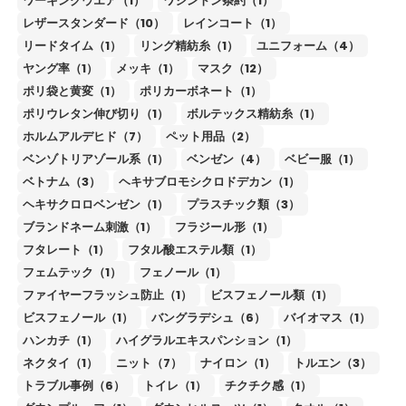
ワーキングウエア（1）
ワシントン条約（1）
レザースタンダード（10）
レインコート（1）
リードタイム（1）
リング精紡糸（1）
ユニフォーム（4）
ヤング率（1）
メッキ（1）
マスク（12）
ポリ袋と黄変（1）
ポリカーボネート（1）
ポリウレタン伸び切り（1）
ボルテックス精紡糸（1）
ホルムアルデヒド（7）
ペット用品（2）
ベンゾトリアゾール系（1）
ベンゼン（4）
ベビー服（1）
ベトナム（3）
ヘキサブロモシクロドデカン（1）
ヘキサクロロベンゼン（1）
プラスチック類（3）
ブランドネーム刺激（1）
フラジール形（1）
フタレート（1）
フタル酸エステル類（1）
フェムテック（1）
フェノール（1）
ファイヤーフラッシュ防止（1）
ビスフェノール類（1）
ビスフェノール（1）
バングラデシュ（6）
バイオマス（1）
ハンカチ（1）
ハイグラルエキスパンション（1）
ネクタイ（1）
ニット（7）
ナイロン（1）
トルエン（3）
トラブル事例（6）
トイレ（1）
チクチク感（1）