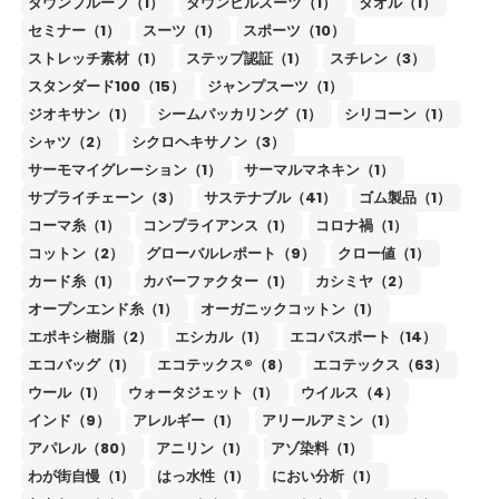
ダウンプルーフ（1）
ダウンヒルスーツ（1）
タオル（1）
セミナー（1）
スーツ（1）
スポーツ（10）
ストレッチ素材（1）
ステップ認証（1）
スチレン（3）
スタンダード100（15）
ジャンプスーツ（1）
ジオキサン（1）
シームパッカリング（1）
シリコーン（1）
シャツ（2）
シクロヘキサノン（3）
サーモマイグレーション（1）
サーマルマネキン（1）
サプライチェーン（3）
サステナブル（41）
ゴム製品（1）
コーマ糸（1）
コンプライアンス（1）
コロナ禍（1）
コットン（2）
グローバルレポート（9）
クロー値（1）
カード糸（1）
カバーファクター（1）
カシミヤ（2）
オープンエンド糸（1）
オーガニックコットン（1）
エポキシ樹脂（2）
エシカル（1）
エコパスポート（14）
エコバッグ（1）
エコテックス®（8）
エコテックス（63）
ウール（1）
ウォータジェット（1）
ウイルス（4）
インド（9）
アレルギー（1）
アリールアミン（1）
アパレル（80）
アニリン（1）
アゾ染料（1）
わが街自慢（1）
はっ水性（1）
におい分析（1）