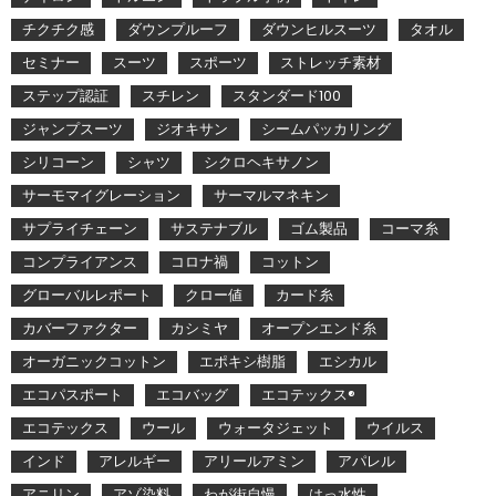
チクチク感
ダウンプルーフ
ダウンヒルスーツ
タオル
セミナー
スーツ
スポーツ
ストレッチ素材
ステップ認証
スチレン
スタンダード100
ジャンプスーツ
ジオキサン
シームパッカリング
シリコーン
シャツ
シクロヘキサノン
サーモマイグレーション
サーマルマネキン
サプライチェーン
サステナブル
ゴム製品
コーマ糸
コンプライアンス
コロナ禍
コットン
グローバルレポート
クロー値
カード糸
カバーファクター
カシミヤ
オープンエンド糸
オーガニックコットン
エポキシ樹脂
エシカル
エコパスポート
エコバッグ
エコテックス®
エコテックス
ウール
ウォータジェット
ウイルス
インド
アレルギー
アリールアミン
アパレル
アニリン
アゾ染料
わが街自慢
はっ水性