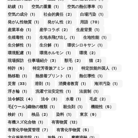
紡績（1）
空気の重量（1）
空気の熱伝導率（1）
空気の成分（1）
社会的責任（2）
白場汚染（1）
発がん性物質（1）
発がん性（2）
用語（70）
産業革命（1）
産学コラボ（2）
生産背景（1）
生殖毒性（1）
生地糸飛び出し（1）
生地性能（1）
生分解性（1）
生分解（1）
環状シロキサン（1）
環境配慮（1）
環境ホルモン（1）
環境（2）
現場探訪 仕事場紹介（3）
獣毛（2）
猫（2）
特許（5）
特定芳香族アミン（3）
特定技能外国人（1）
熱移動（1）
熱接着プリント（1）
熱伝導性（1）
災害（33）
溶剤（1）
消費者教育（1）
海洋汚染（1）
浮き輪（1）
洗濯寸法安定性（1）
法規制（1）
法令解説（4）
法令（3）
水着（1）
毛皮（2）
毛(ウール)織物の種類（1）
殺虫剤（1）
機能性（5）
検針（1）
検品（2）
染料（1）
東京（9）
有機スズ化合物（1）
有害物質（12）
有害化学物質管理（7）
有害化学物質（5）
文化服装学院（1）
放熱（1）
摩擦溶融（1）