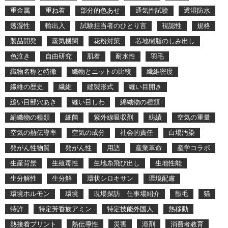
重金属
重ね着
部分的色あせ
通気性試験
透湿防水
透湿性
輸出入
試験担当者のひとり言
視認性
規格
製品開発
蒸気機関
花粉対策
芯地樹脂のしみ出し
色泣き
自由研究
肌着
耐水性
羽毛
織物名称と特徴
織物とニットの比較
繊維密度
繊維の歴史
繊維
縫製形式
縫い目開き
縫い目部穴あき
縫い目しわ
綿織物の種類
絹織物の種類
細菌
紫外線吸収剤
紡績
空気の重量
空気の熱伝導率
空気の成分
社会的責任
白場汚染
発がん性物質
発がん性
用語
産業革命
産学コラボ
生産背景
生殖毒性
生地糸飛び出し
生地性能
生分解性
生分解
環状シロキサン
環境配慮
環境ホルモン
環境
現場探訪 仕事場紹介
獣毛
猫
特許
特定芳香族アミン
特定技能外国人
熱移動
熱接着プリント
熱伝導性
災害
溶剤
消費者教育