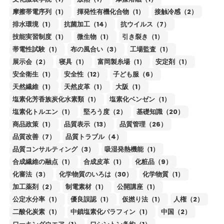
摩擦帯電序列（1）
揮発性有機化合物（1）
接触冷感（2）
排水環境（1）
抗菌加工（14）
抗ウイルス（7）
技能実習制度（1）
微生物（1）
引き裂き（1）
帯電性試験（1）
布の風合い（3）
工場監査（1）
展示会（2）
寝具（1）
富岡製糸場（1）
安定剤（1）
安全衛生（1）
安全性（12）
子ども服（6）
天然繊維（1）
天然皮革（1）
大阪（1）
塩素化芳香族炭化水素類（1）
塩素化ベンゼン（1）
塩素化トルエン（1）
堅ろう度（2）
基礎知識（20）
商品政策（1）
品質表示（13）
品質管理（26）
品質改善（7）
品質トラブル（4）
品質コンサルティング（3）
吸湿発熱機能（1）
合成繊維の融点（1）
合成皮革（1）
化粧品（9）
化審法（3）
化学物質のいろは（30）
化学物質（1）
加工薬剤（2）
制電素材（1）
公開講座（1）
公定水分率（1）
優良誤認（1）
仮撚り法（1）
人権（2）
二酸化炭素（1）
中鎖塩素化パラフィン（1）
中国（2）