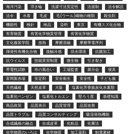
海洋汚染
浮き輪
洗濯寸法安定性
法規制
法令解説
法令
水着
毛皮
毛(ウール)織物の種類
殺虫剤
機能性
検針
検品
染料
東京
有機スズ化合物
有害物質
有害化学物質管理
有害化学物質
文化服装学院
放熱
摩擦溶融
摩擦帯電序列
揮発性有機化合物
接触冷感
排水環境
抗菌加工
抗ウイルス
技能実習制度
微生物
引き裂き
帯電性試験
布の風合い
工場監査
展示会
寝具
富岡製糸場
安定剤
安全衛生
安全性
子ども服
天然繊維
天然皮革
大阪
塩素化芳香族炭化水素類
塩素化ベンゼン
塩素化トルエン
堅ろう度
基礎知識
商品政策
品質表示
品質管理
品質改善
品質トラブル
品質コンサルティング
吸湿発熱機能
合成繊維の融点
合成皮革
化粧品
化審法
化学物質のいろは
化学物質
加工薬剤
制電素材