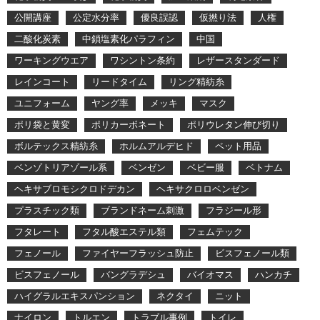
公開講座
公定水分率
優良誤認
仮撚り法
人権
二酸化炭素
中鎖塩素化パラフィン
中国
ワーキングウエア
ワシントン条約
レザースタンダード
レインコート
リードタイム
リング精紡糸
ユニフォーム
ヤング率
メッキ
マスク
ポリ袋と黄変
ポリカーボネート
ポリウレタン伸び切り
ボルテックス精紡糸
ホルムアルデヒド
ペット用品
ベンゾトリアゾール系
ベンゼン
ベビー服
ベトナム
ヘキサブロモシクロドデカン
ヘキサクロロベンゼン
プラスチック類
ブランドネーム刺激
フラジール形
フタレート
フタル酸エステル類
フェムテック
フェノール
ファイヤーフラッシュ防止
ビスフェノール類
ビスフェノール
バングラデシュ
バイオマス
ハンカチ
ハイグラルエキスパンション
ネクタイ
ニット
ナイロン
トルエン
トラブル事例
トイレ